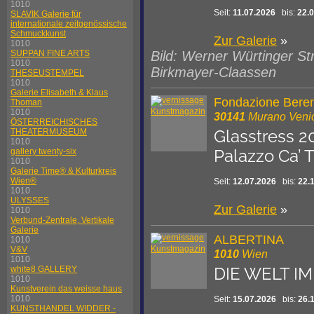
1010
Seit:
11.07.2026
bis:
22.
SLAVIK Galerie für
internationale zeitgenössische
Schmuckkunst
Zur Galerie
»
1010
SUPPAN FINE ARTS
Bild: Werner Würtinger St
1010
Birkmayer-Claassen
THESEUSTEMPEL
1010
Galerie Elisabeth & Klaus
Fondazione Beren
Thoman
1010
30141
Murano Veni
ÖSTERREICHISCHES
THEATERMUSEUM
Glasstress 2
1010
gallery twenty-six
Palazzo Ca’ T
1010
Galerie Time® & Kulturkreis
Wien®
Seit:
12.07.2026
bis:
22.
1010
ULYSSES
Zur Galerie
»
1010
Verbund-Zentrale, Vertikale
Galerie
ALBERTINA
1010
V&V
1010
Wien
1010
DIE WELT I
white8 GALLERY
1010
Kunstverein das weisse haus
1010
Seit:
15.07.2026
bis:
26.
KUNSTHANDEL WIDDER -