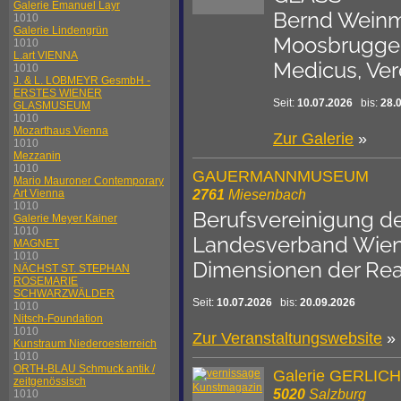
Galerie Emanuel Layr
Bernd Weinma
1010
Galerie Lindengrün
Moosbrugger,
1010
L.art VIENNA
Medicus, Ver
1010
J. & L. LOBMEYR GesmbH -
ERSTES WIENER
Seit:
10.07.2026
bis:
28.
GLASMUSEUM
1010
Mozarthaus Vienna
Zur Galerie
»
1010
Mezzanin
1010
GAUERMANNMUSEUM
Mario Mauroner Contemporary
2761
Miesenbach
Art Vienna
1010
Berufsvereinigung de
Galerie Meyer Kainer
1010
Landesverband Wien, 
MAGNET
1010
Dimensionen der Real
NÄCHST ST. STEPHAN
ROSEMARIE
SCHWARZWÄLDER
Seit:
10.07.2026
bis:
20.09.2026
1010
Nitsch-Foundation
1010
Zur Veranstaltungswebsite
Kunstraum Niederoesterreich
1010
ORTH-BLAU Schmuck antik /
Galerie GERLICH
zeitgenössisch
5020
Salzburg
1010