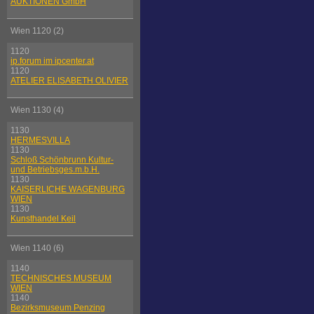
AUKTIONEN GmbH
Wien 1120 (2)
1120
ip.forum im ipcenter.at
1120
ATELIER ELISABETH OLIVIER
Wien 1130 (4)
1130
HERMESVILLA
1130
Schloß Schönbrunn Kultur-
und Betriebsges.m.b.H.
1130
KAISERLICHE WAGENBURG
WIEN
1130
Kunsthandel Keil
Wien 1140 (6)
1140
TECHNISCHES MUSEUM
WIEN
1140
Bezirksmuseum Penzing