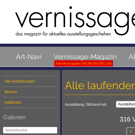
Art-Navi
Vernissage-Magazin
A
Aktuelle Ausgabe ONLINE BESTELLEN
Alle laufende
Alle Ausstellungen
Messen
Auktionen
Ausstellung, Stichwort etc.
Galerien
316 
1