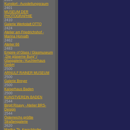
Kunstort - Ausstellungsraum
2401
MUSEUM DER
PHOTOGRAPHIE
2410
Galerie Werkstatt OTTO
2424
Atelier am Friedrichshof -
Marina Horvath
2462
Atelier 66
2483
Empire of Glass / Glasmuseum
„Die gläserne Burg“ /
Glasgalerie / Kuchlerhaus
GmbH
2500
ARNULF RAINER MUSEUM
2500
Galerie Breyer
2500
Kaiserhaus Baden
2500
KUNSTVEREIN BADEN
2544
Birgit Risavy - Atelier BRS-
Design
2544
Österreichs größte
Straßengalerie
2620
Martha Th. Kerschhofer