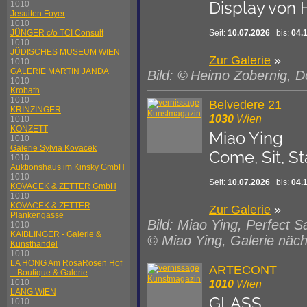
Display von
1010
Jesuiten Foyer
1010
Seit:
10.07.2026
bis:
04.
JÜNGER c/o TCI Consult
1010
JÜDISCHES MUSEUM WIEN
Zur Galerie
»
1010
GALERIE MARTIN JANDA
Bild: © Heimo Zobernig, Do
1010
Krobath
1010
Belvedere 21
KRINZINGER
1030
Wien
1010
KONZETT
Miao Ying
1010
Galerie Sylvia Kovacek
Come, Sit, St
1010
Auktionshaus im Kinsky GmbH
1010
Seit:
10.07.2026
bis:
04.
KOVACEK & ZETTER GmbH
1010
KOVACEK & ZETTER
Zur Galerie
»
Plankengasse
Bild: Miao Ying, Perfect S
1010
KAIBLINGER - Galerie &
© Miao Ying, Galerie näc
Kunsthandel
1010
LA HONG Am RosaRosen Hof
ARTECONT
– Boutique & Galerie
1010
Wien
1010
LANG WIEN
GLASS
1010