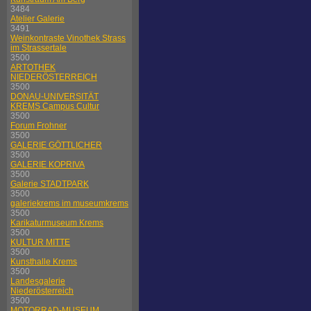
3484
Atelier Galerie
3491
Weinkontraste Vinothek Strass
im Strassertale
3500
ARTOTHEK
NIEDERÖSTERREICH
3500
DONAU-UNIVERSITÄT
KREMS Campus Cultur
3500
Forum Frohner
3500
GALERIE GÖTTLICHER
3500
GALERIE KOPRIVA
3500
Galerie STADTPARK
3500
galeriekrems im museumkrems
3500
Karikaturmuseum Krems
3500
KULTUR MITTE
3500
Kunsthalle Krems
3500
Landesgalerie
Niederösterreich
3500
MOTORRAD-MUSEUM