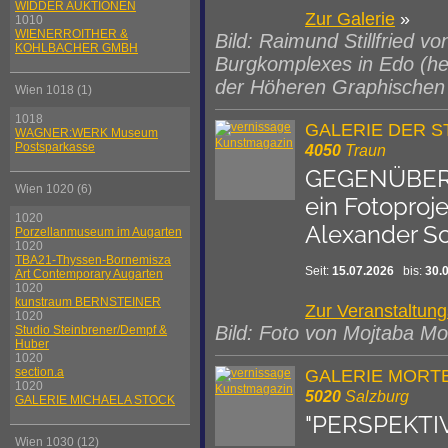
WIDDER AUKTIONEN
Zur Galerie
»
1010
WIENERROITHER &
Bild: Raimund Stillfried 
KOHLBACHER GMBH
Burgkomplexes in Edo (he
der Höheren Graphischen 
Wien 1018 (1)
1018
GALERIE DER S
WAGNER:WERK Museum
Postsparkasse
4050
Traun
GEGENÜBE
Wien 1020 (6)
ein Fotoproj
1020
Alexander Sc
Porzellanmuseum im Augarten
1020
TBA21-Thyssen-Bornemisza
Seit:
15.07.2026
bis:
30.
Art Contemporary Augarten
1020
kunstraum BERNSTEINER
Zur Veranstaltun
1020
Bild: Foto von Mojtaba Mo
Studio Steinbrener/Dempf &
Huber
1020
section.a
GALERIE MORTE
1020
5020
Salzburg
GALERIE MICHAELA STOCK
"PERSPEKTIV
Wien 1030 (12)