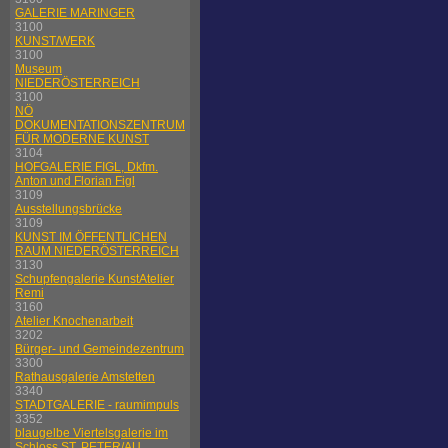
GALERIE MARINGER
3100
KUNST/WERK
3100
Museum
NIEDERÖSTERREICH
3100
NÖ
DOKUMENTATIONSZENTRUM
FÜR MODERNE KUNST
3104
HOFGALERIE FIGL, Dkfm.
Anton und Florian Figl
3109
Ausstellungsbrücke
3109
KUNST IM ÖFFENTLICHEN
RAUM NIEDERÖSTERREICH
3130
Schupfengalerie KunstAtelier
Remi
3160
Atelier Knochenarbeit
3202
Bürger- und Gemeindezentrum
3300
Rathausgalerie Amstetten
3340
STADTGALERIE - raumimpuls
3352
blaugelbe Viertelsgalerie im
Schloss ST. PETER/AU