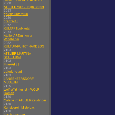
2000
ATELIER WHG Helga Berger
2013
galerie untergrub
2020
grenzART
2062
KULTARTpulkautal
2073
Atelier ARTani, Anita
Windhager
2082
KULTUR•PUNKT HARDEGG
2103
ATELIER MARTINA
SCHETTINA
2103
Fine-Art 31
2103
galerie-le-art
2103
LANGENZERSDORF
MUSEUM
2115
wolf´s@rt - kunst – WOLF
Roman
2120
Galerie im ATELIERstaudinger
2130
Kunstverein Mistelbach
2130
nitsch museum