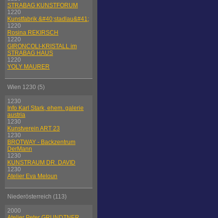
STRABAG KUNSTFORUM
1220
Kunstfabrik &#40;stadlau&#41;
1220
Rosina REKIRSCH
1220
GIRONCOLI-KRISTALL im
STRABAG HAUS
1220
YOLY MAURER
Wien 1230 (5)
1230
Info Karl Stark, ehem. galerie
austria
1230
Kunstverein ART 23
1230
BROTWAY - Backzentrum
DerMann
1230
KUNSTRAUM DR. DAVID
1230
Atelier Eva Meloun
Niederösterreich (113)
2000
Atelier Peter GRUNDTNER