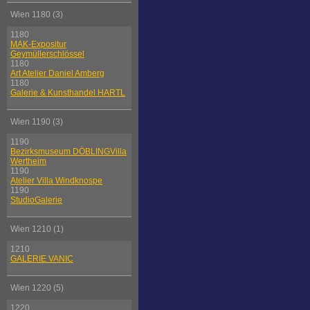
Wien 1180 (3)
1180
MAK-Expositur
Geymüllerschlössel
1180
Art Atelier Daniel Amberg
1180
Galerie & Kunsthandel HARTL
Wien 1190 (3)
1190
Bezirksmuseum DÖBLINGVilla
Wertheim
1190
Atelier Villa Windknospe
1190
StudioGalerie
Wien 1210 (1)
1210
GALERIE VANIC
Wien 1220 (5)
1220