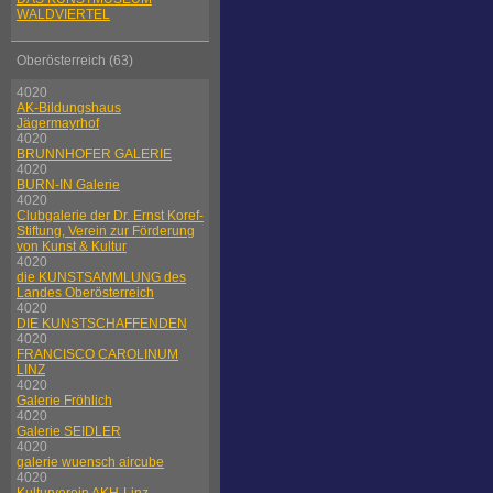
WALDVIERTEL
Oberösterreich (63)
4020
AK-Bildungshaus
Jägermayrhof
4020
BRUNNHOFER GALERIE
4020
BURN-IN Galerie
4020
Clubgalerie der Dr. Ernst Koref-
Stiftung, Verein zur Förderung
von Kunst & Kultur
4020
die KUNSTSAMMLUNG des
Landes Oberösterreich
4020
DIE KUNSTSCHAFFENDEN
4020
FRANCISCO CAROLINUM
LINZ
4020
Galerie Fröhlich
4020
Galerie SEIDLER
4020
galerie wuensch aircube
4020