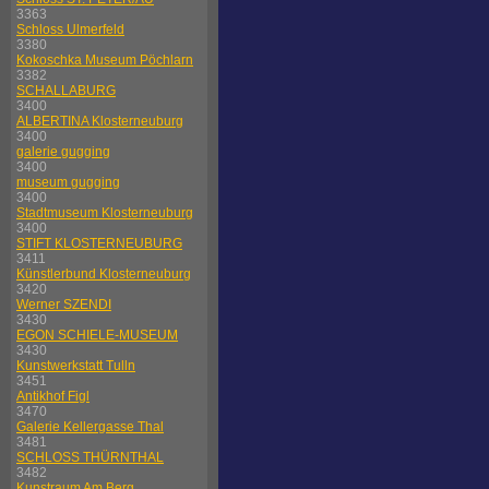
3363
Schloss Ulmerfeld
3380
Kokoschka Museum Pöchlarn
3382
SCHALLABURG
3400
ALBERTINA Klosterneuburg
3400
galerie gugging
3400
museum gugging
3400
Stadtmuseum Klosterneuburg
3400
STIFT KLOSTERNEUBURG
3411
Künstlerbund Klosterneuburg
3420
Werner SZENDI
3430
EGON SCHIELE-MUSEUM
3430
Kunstwerkstatt Tulln
3451
Antikhof Figl
3470
Galerie Kellergasse Thal
3481
SCHLOSS THÜRNTHAL
3482
Kunstraum Am Berg