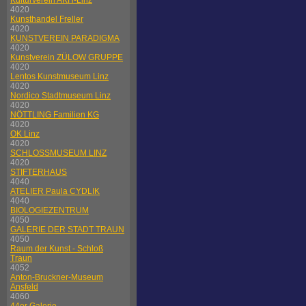
Kulturverein AKH-Linz
4020
Kunsthandel Freller
4020
KUNSTVEREIN PARADIGMA
4020
Kunstverein ZÜLOW GRUPPE
4020
Lentos Kunstmuseum Linz
4020
Nordico Stadtmuseum Linz
4020
NÖTTLING Familien KG
4020
OK Linz
4020
SCHLOSSMUSEUM LINZ
4020
STIFTERHAUS
4040
ATELIER Paula CYDLIK
4040
BIOLOGIEZENTRUM
4050
GALERIE DER STADT TRAUN
4050
Raum der Kunst - Schloß
Traun
4052
Anton-Bruckner-Museum
Ansfeld
4060