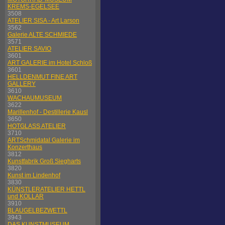
KREMS-EGELSEE
3508
ATELIER SISA - Art Larson
3562
Galerie ALTE SCHMIEDE
3571
ATELIER SAVIO
3601
ART GALERIE im Hotel Schloß
3601
HELLDENMUT FINE ART
GALLERY
3610
WACHAUMUSEUM
3622
Marillenhof - Destillerie Kausl
3650
HOTGLASS ATELIER
3710
ARTSchmidatal Galerie im
Konzerthaus
3812
Kunstfabrik Groß Siegharts
3820
Kunst im Lindenhof
3830
KÜNSTLERATELIER HETTL
und KOLLAR
3910
BLAUGELBEZWETTL
3943
DAS KUNSTMUSEUM