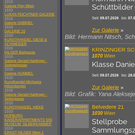
1010
Schüttbilder
Galerie Frey Wien
1010
LUKAS FEICHTNER GALERIE
Seit:
09.07.2026
bis:
07.
1010
Galerie GABRIEL
1010
Zur Galerie
»
GALERIE 10
Bild: Hermann Nitsch, Sch
1010
KUNSTHANDEL GIESE &
SCHWEIGER
1010
KRINZINGER S
HILGER Ballgasse
1070
Wien
1010
Galerie Gerald Hartinger -
Klasse Daniel
Spiegelgasse
1010
Galerie HUMMEL
Seit:
09.07.2026
bis:
28.
1010
Kunsthandel Michaela
Hitzenberger
Zur Galerie
»
1010
Bild: Grafik: Yana Alekse
Galerie Gerald Hartinger -
Seilergasse
1010
Belvedere 21
KUNSTHANDEL HIEKE
1010
1030
Wien
HOFBURG
Stellprobe
KAISERAPPARTMENTS SISI
MUSEUM, SILBERKAMMER
Sammlungszu
1010
ERNST HILGER Wien 1