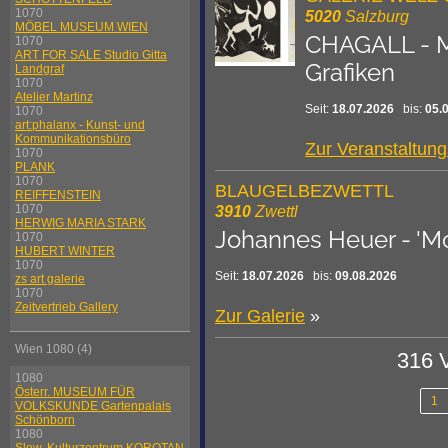
1070
5020
Salzburg
MÖBEL MUSEUM WIEN
CHAGALL - 
1070
ART FOR SALE Studio Gitta
Grafiken
Landgraf
1070
Atelier Martinz
Seit:
18.07.2026
bis:
05.
1070
art:phalanx - Kunst- und
Kommunikationsbüro
Zur Veranstaltun
1070
PLANK
1070
BLAUGELBEZWETTL
REIFFENSTEIN
3910
Zwettl
1070
HERWIG MARIA STARK
Johannes Heuer - 'M
1070
HUBERT WINTER
1070
Seit:
18.07.2026
bis:
09.08.2026
zs art galerie
1070
Zeitvertrieb Gallery
Zur Galerie
»
Wien 1080 (4)
316 
1080
Österr. MUSEUM FÜR
1
VOLKSKUNDE Gartenpalais
Schönborn
1080