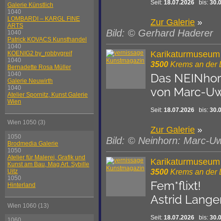
Seit:
18.07.2026
bis:
30.
Galerie Künstlich
1040
LOMBARDI – KARGL FINE
Zur Galerie
»
ARTS
Bild: © Gerhard Haderer
1040
Patrick KOVACS Kunsthandel
1040
Karikaturmuseum
KOENIG2 by_robbygreif
1040
3500
Krems an der
Bernadette Rosa Müller
1040
Das NEINho
Galerie Neuwirth
1040
von Marc-Uw
Atelier Spornitz, Kunst Galerie
Wien
Seit:
18.07.2026
bis:
30.
Wien 1050 (3)
Zur Galerie
»
1050
Bild: © Neinhorn: Marc-Uw
Brodmedia Galerie
1050
Atelier für Malerei, Grafik und
Karikaturmuseum
Kunst am Bau, Mag Art. Sybille
3500
Krems an der
Uitz
1050
Fem*flixt!
Hinterland
Astrid Lange
Wien 1060 (13)
Seit:
18.07.2026
bis:
30.
1060