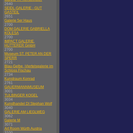
2640
SEIDL-GALERIE - GUT
GASTEIL
2651
Galerie 5er Haus
2700
DOM GALERIE GABRIELLA
KOLESA
2700
IMPACT GALERIE,
HUTTERER GmbH
2700
Museum ST. PETER AN DER
SPERR
2721
Blau-Gelbe -Viertelsgalerie im
Schloss Fischau
2734
Kunstraum Konrad
2761
GAUERMANNMUSEUM
3001
TULBINGER KOGEL
3034
Kunsthandel DI Stephan Wolf
3040
GALERIE AM LIEGLWEG
3062
Galerie M
3071
Art Room Würth Austria
3100