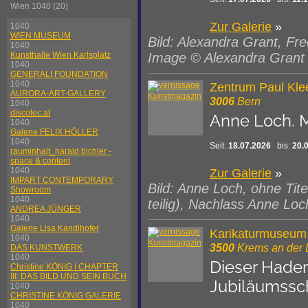
Wien 1040 (20)
Zur Galerie
»
1040
WIEN MUSEUM
Bild: Alexandra Grant, Fr
1040
Image © Alexandra Grant a
Kunsthalle Wien Karlsplatz
1040
GENERALI FOUNDATION
1040
Zentrum Paul Kle
AURORA-ART-GALLERY
3006
Bern
1040
discotec.at
Anne Loch. M
1040
Galerie FELIX HÖLLER
1040
Seit:
18.07.2026
bis:
20.
rauminhalt_harald bichler -
space & content
1040
Zur Galerie
»
IMPART CONTEMPORARY
Bild: Anne Loch, ohne Tite
Showroom
1040
teilig), Nachlass Anne Lo
ANDREA JÜNGER
1040
Galerie Lisa Kandlhofer
Karikaturmuseum
1040
3500
Krems an der
DAS KUNSTWERK
1040
Dieser Hader
Christine KÖNIG | CHAPTER
III: DAS BILD UND SEIN BUCH
Jubiläumssc
1040
CHRISTINE KÖNIG GALERIE
1040