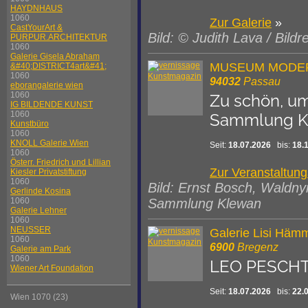
HAYDNHAUS
1060
Zur Galerie
»
CastYourArt &
Bild: © Judith Lava / Bildr
PURPUR.ARCHITEKTUR
1060
Galerie Gisela Abraham
MUSEUM MODER
&#40;DISTRICT4art&#41;
1060
94032
Passau
eborangalerie wien
1060
Zu schön, um
IG BILDENDE KUNST
1060
Sammlung K
Kunstbüro
1060
KNOLL Galerie Wien
Seit:
18.07.2026
bis:
18.
1060
Österr. Friedrich und Lillian
Zur Veranstaltun
Kiesler Privatstiftung
1060
Bild: Ernst Bosch, Waldn
Gerlinde Kosina
1060
Sammlung Klewan
Galerie Lehner
1060
NEUSSER
Galerie Lisi Häm
1060
6900
Bregenz
Galerie am Park
1060
LEO PESCHT
Wiener Art Foundation
Seit:
18.07.2026
bis:
22.
Wien 1070 (23)