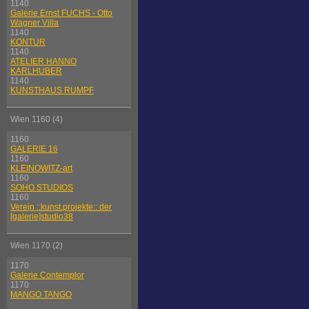
1140
Galerie Ernst FUCHS - Otto
Wagner Villa
1140
KONTUR
1140
ATELIER HANNO
KARLHUBER
1140
KUNSTHAUS RUMPF
Wien 1160 (4)
1160
GALERIE 16
1160
KLEINOWITZ-art
1160
SOHO STUDIOS
1160
Verein ::kunst.projekte:: der
[galerie]studio38
Wien 1170 (2)
1170
Galerie Contemplor
1170
MANGO TANGO