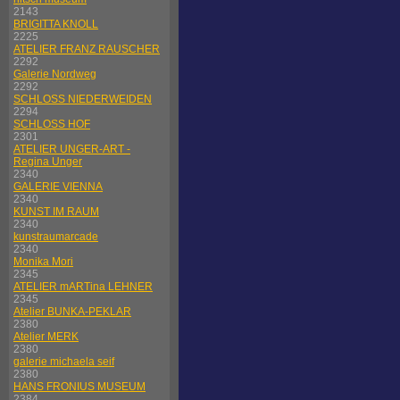
2143
BRIGITTA KNOLL
2225
ATELIER FRANZ RAUSCHER
2292
Galerie Nordweg
2292
SCHLOSS NIEDERWEIDEN
2294
SCHLOSS HOF
2301
ATELIER UNGER-ART -
Regina Unger
2340
GALERIE VIENNA
2340
KUNST IM RAUM
2340
kunstraumarcade
2340
Monika Mori
2345
ATELIER mARTina LEHNER
2345
Atelier BUNKA-PEKLAR
2380
Atelier MERK
2380
galerie michaela seif
2380
HANS FRONIUS MUSEUM
2384