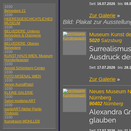
Seit:
16.07.2026
bis:
08.
1030
Belvedere 21
Zur Galerie
»
1030
HEERESGESCHICHTLICHES
Bild: Plakat zur Ausstellun
MUSEUM
1030
BELVEDERE, Unteres
Museum Kunst der
Belvedere & Orangerie
1030
5020
Salzsburg
BELVEDERE, Oberes
Surrealismus
Belvedere
1030
Ausdruck de
KUNST HAUS WIEN. Museum
Hundertwasser
1030
Seit:
17.07.2026
bis:
28.
Arnold Schönberg Center
1030
FOTO ARSENAL WIEN
Zur Galerie
»
1030
Verein KunstPlatzl
1030
Neues Museum Nür
KLEINE GALERIE
Nürnberg
1030
Salon modena ART
90402
Nürnberg
1030
pantoART Atelier Panto
Alexandra Gr
Trivkovic
1030
glauben
Kunstraum WOHLLEB
Seit:
17.07.2026
bis:
11.