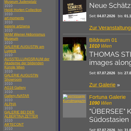
Museum Judenplatz
Neue Schätz
1010
Heidi Horten Collection
1010
Seit:
04.07.2026
bis:
01.
art moments
1010
galerie artziwna
Zur Veranstaltun
1010
WAM Wiener Aktionismus
Museum
Bildraum 01
1010
1010
Wien
GALERIE AUGUSTIN am
Lugeck
THOMAS STEI
1010
AUSSTELLUNGSRAUM der
images along 
Akademie der bildenden
Künste Wien
1010
Seit:
07.07.2026
bis:
27.
GALERIE AUGUSTIN
Showroom
1010
Zur Galerie
»
AG18 Gallery
1010
Gallery AVATAR
Fortuna Galerie
1010
1090
Wien
ALPHA
1010
"ÜBERSEE" K
GALERIE BEI DER
ALBERTINA ZETTER
Südostasien
1010
ARTECONT
1010
Seit:
07.07.2026
bis:
31.