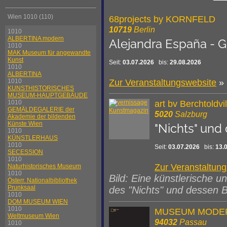
Wien 1010 (110)
68projects by KORNFELD
10719
Berlin
1010
ALBERTINA modern
Alejandra España - G
1010
MAK Museum für angewandte
Kunst
Seit:
03.07.2026
bis:
29.08.2026
1010
ALBERTINA
1010
Zur Veranstaltungswebsite
KUNSTHISTORISCHES
MUSEUM-HAUPTGEBÄUDE
1010
art bv Berchtoldv
GEMÄLDEGALERIE der
5020
Salzburg
Akademie der bildenden
Künste Wien
"Nichts" und
1010
KÜNSTLERHAUS
1010
Seit:
03.07.2026
bis:
13.
SECESSION
1010
Zur Veranstaltun
Naturhistorisches Museum
1010
Bild: Eine künstlerische 
Österr. Nationalbibliothek
Prunksaal
des "Nichts" und dessen 
1010
DOM MUSEUM WIEN
1010
MUSEUM MODER
Weltmuseum Wien
94032
Passau
1010