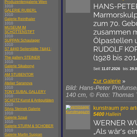
Produzentengalerie Wien
HANS-PETE
1010
GALERIE RUBERL
Marmorskulp
1010
Galerie Reinthaler
zum 70. Gebu
1010
MUSEUM IM
zusammen m
SCHOTTENSTIFT
1010
Ölpastellen 
SUPPAN Schaulager
1010
RUDOLF KO
S7 &#40;Seilerstätte 7&#41;
1010
(1928 bis 201
The gallery STEINER
1010
Galerie Sikabonyi
Seit:
11.07.2026
bis:
29.
1010
AM STUBENTOR
1010
Zur Galerie
»
Atelier Saranova
Bild: Hans-Peter Profunse
1010
TONY SUBAL GALLERY
140 cm, © Foto: Thomas 
1010
SCHÜTZ Kunst & Antiquitäten
1010
kunstraum pro art
Silvia Steinek Galerie
1010
5400
Hallein
Galerie Szaal
WERNER W
1010
Galerie STURM & SCHOBER
„Als wär's ei
1010
Galerie Martin Suppan