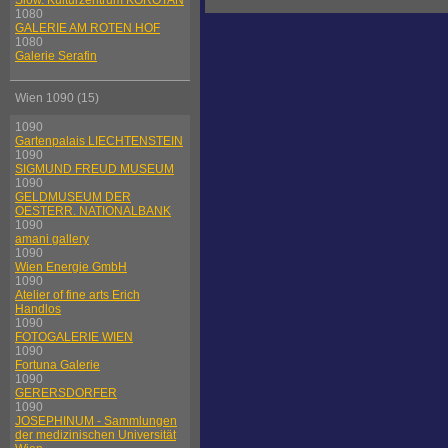
Slow. Kulturzentrum KOROTAN
1080
GALERIE AM ROTEN HOF
1080
Galerie Serafin
Wien 1090 (15)
1090
Gartenpalais LIECHTENSTEIN
1090
SIGMUND FREUD MUSEUM
1090
GELDMUSEUM DER
OESTERR. NATIONALBANK
1090
amani gallery
1090
Wien Energie GmbH
1090
Atelier of fine arts Erich
Handlos
1090
FOTOGALERIE WIEN
1090
Fortuna Galerie
1090
GERERSDORFER
1090
JOSEPHINUM - Sammlungen
der medizinischen Universität