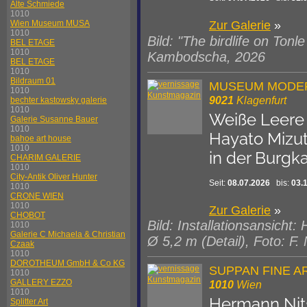
Alte Schmiede
1010
Wien Museum MUSA
Zur Galerie
»
1010
Bild: "The birdlife on To
BEL ETAGE
1010
Kambodscha, 2026
BEL ETAGE
1010
Bildraum 01
MUSEUM MODE
1010
9021
Klagenfurt
bechter kastowsky galerie
1010
Weiße Leere
Galerie Susanne Bauer
1010
Hayato Mizut
bahoe art house
1010
in der Burgk
CHARIM GALERIE
1010
City-Antik Oliver Hunter
Seit:
08.07.2026
bis:
03.
1010
CRONE WIEN
1010
Zur Galerie
»
CHOBOT
Bild: Installationsansicht
1010
Galerie C Michaela & Christian
Ø 5,2 m (Detail), Foto: F.
Czaak
1010
DOROTHEUM GmbH & Co KG
SUPPAN FINE A
1010
GALLERY EZZO
1010
Wien
1010
Hermann Nit
Splitter Art