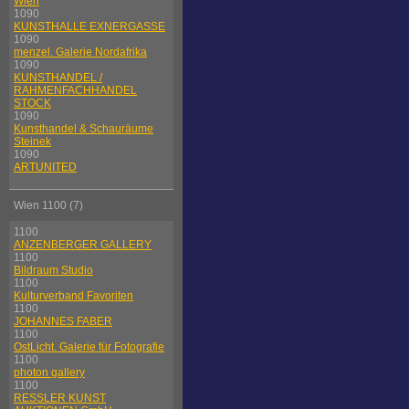
Wien
1090
KUNSTHALLE EXNERGASSE
1090
menzel. Galerie Nordafrika
1090
KUNSTHANDEL /
RAHMENFACHHANDEL
STOCK
1090
Kunsthandel & Schauräume
Steinek
1090
ARTUNITED
Wien 1100 (7)
1100
ANZENBERGER GALLERY
1100
Bildraum Studio
1100
Kulturverband Favoriten
1100
JOHANNES FABER
1100
OstLicht. Galerie für Fotografie
1100
photon gallery
1100
RESSLER KUNST