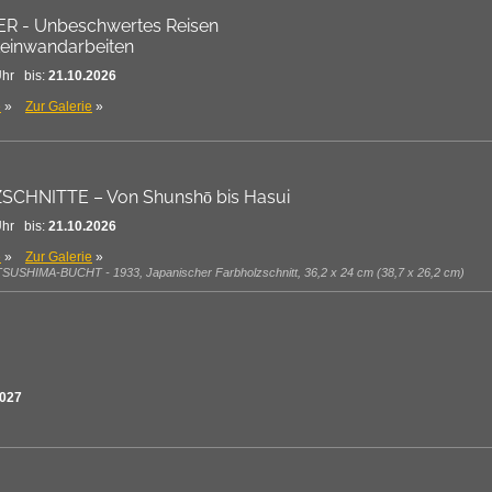
 - Unbeschwertes Reisen
Leinwandarbeiten
Uhr bis:
21.10.2026
e
»
Zur Galerie
»
CHNITTE – Von Shunshō bis Hasui
Uhr bis:
21.10.2026
e
»
Zur Galerie
»
SHIMA-BUCHT - 1933, Japanischer Farbholzschnitt, 36,2 x 24 cm (38,7 x 26,2 cm)
2027