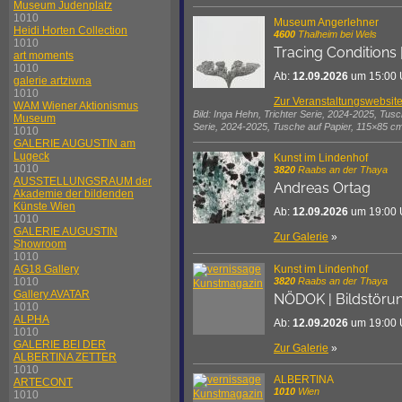
Museum Judenplatz
1010
Museum Angerlehner
Heidi Horten Collection
4600
Thalheim bei Wels
1010
Tracing Conditions 
art moments
1010
Ab:
12.09.2026
um 15:00 
galerie artziwna
1010
Zur Veranstaltungswebsit
WAM Wiener Aktionismus
Bild: Inga Hehn, Trichter Serie, 2024-2025, Tus
Museum
Serie, 2024-2025, Tusche auf Papier, 115×85 cm
1010
GALERIE AUGUSTIN am
Lugeck
Kunst im Lindenhof
1010
3820
Raabs an der Thaya
AUSSTELLUNGSRAUM der
Andreas Ortag
Akademie der bildenden
Künste Wien
Ab:
12.09.2026
um 19:00 
1010
GALERIE AUGUSTIN
Zur Galerie
»
Showroom
1010
Kunst im Lindenhof
AG18 Gallery
3820
Raabs an der Thaya
1010
Gallery AVATAR
NÖDOK | Bildstöru
1010
ALPHA
Ab:
12.09.2026
um 19:00 
1010
GALERIE BEI DER
Zur Galerie
»
ALBERTINA ZETTER
1010
ALBERTINA
ARTECONT
1010
Wien
1010