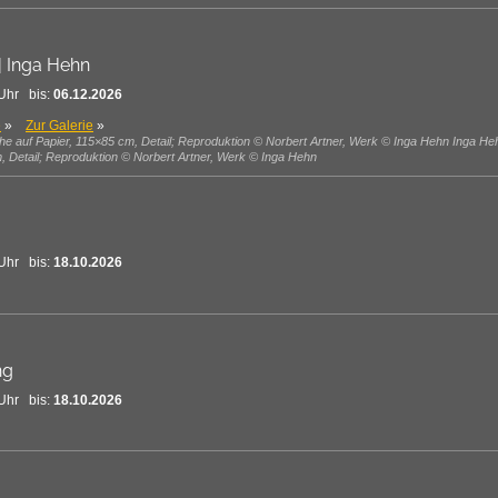
| Inga Hehn
Uhr bis:
06.12.2026
e
»
Zur Galerie
»
che auf Papier, 115×85 cm, Detail; Reproduktion © Norbert Artner, Werk © Inga Hehn Inga Heh
, Detail; Reproduktion © Norbert Artner, Werk © Inga Hehn
Uhr bis:
18.10.2026
ng
Uhr bis:
18.10.2026