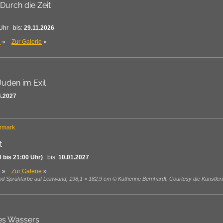
urch die Zeit
Uhr bis:
29.11.2026
e
»
Zur Galerie
»
Juden im Exil
4.2027
rmark
t
0 bis 21:00 Uhr)
bis:
10.01.2027
e
»
Zur Galerie
»
 und Sprühfarbe auf Leinwand, 198,1 × 182,9 cm © Katherine Bernhardt. Courtesy die Künstler
des Wassers