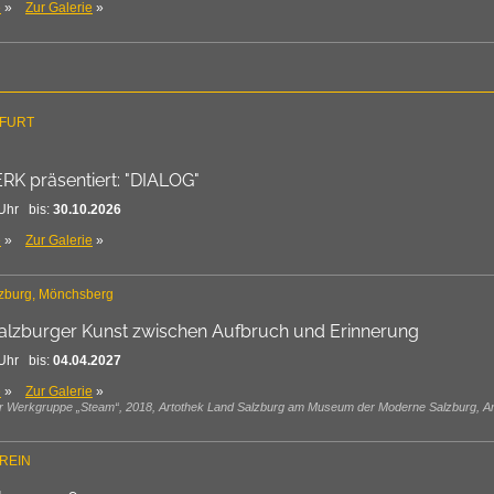
e
»
Zur Galerie
»
NFURT
 präsentiert: "DIALOG"
Uhr bis:
30.10.2026
e
»
Zur Galerie
»
zburg, Mönchsberg
Salzburger Kunst zwischen Aufbruch und Erinnerung
Uhr bis:
04.04.2027
e
»
Zur Galerie
»
us der Werkgruppe „Steam“, 2018, Artothek Land Salzburg am Museum der Moderne Salzburg, A
REIN