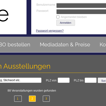
Benutzername
Passwort
Angemeldet bleiben
Passwort vergessen?
BO bestellen
Mediadaten & Preise
Ko
 Ausstellungen
PLZ von
PLZ bis
88 Veranstaltungen wurden gefunden
1
2
3