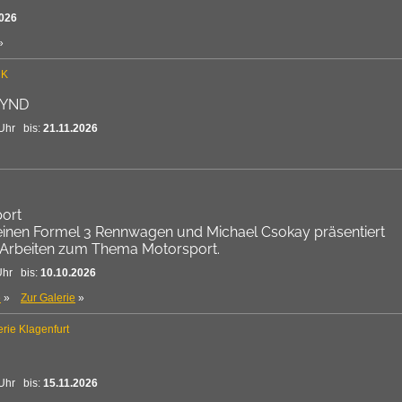
2026
»
CK
YND
Uhr bis:
21.11.2026
port
seinen Formel 3 Rennwagen und Michael Csokay präsentiert
 Arbeiten zum Thema Motorsport.
Uhr bis:
10.10.2026
e
»
Zur Galerie
»
erie Klagenfurt
Uhr bis:
15.11.2026