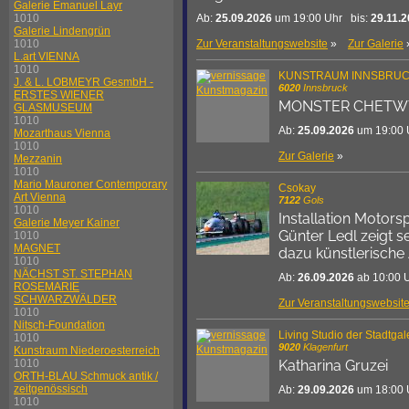
Galerie Emanuel Layr
Ab:
25.09.2026
um 19:00 Uhr bis:
29.11.
1010
Galerie Lindengrün
Zur Veranstaltungswebsite
»
Zur Galerie
1010
L.art VIENNA
1010
KUNSTRAUM INNSBRU
J. & L. LOBMEYR GesmbH -
6020
Innsbruck
ERSTES WIENER
MONSTER CHETW
GLASMUSEUM
1010
Ab:
25.09.2026
um 19:00 
Mozarthaus Vienna
1010
Zur Galerie
»
Mezzanin
1010
Mario Mauroner Contemporary
Csokay
Art Vienna
7122
Gols
1010
Installation Motors
Galerie Meyer Kainer
Günter Ledl zeigt 
1010
MAGNET
dazu künstlerische
1010
NÄCHST ST. STEPHAN
Ab:
26.09.2026
ab 10:00 
ROSEMARIE
SCHWARZWÄLDER
Zur Veranstaltungswebsit
1010
Nitsch-Foundation
Living Studio der Stadtgal
1010
9020
Klagenfurt
Kunstraum Niederoesterreich
Katharina Gruzei
1010
ORTH-BLAU Schmuck antik /
zeitgenössisch
Ab:
29.09.2026
um 18:00 
1010