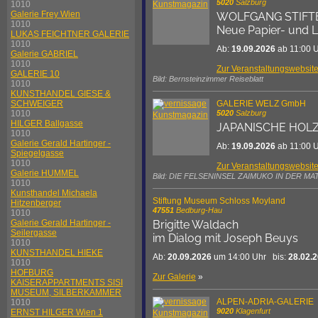
5020
Salzburg
1010
Galerie Frey Wien
WOLFGANG STIFTER
1010
Neue Papier- und 
LUKAS FEICHTNER GALERIE
1010
Ab:
19.09.2026
ab 11:00 
Galerie GABRIEL
1010
Zur Veranstaltungswebsit
GALERIE 10
Bild: Bernsteinzimmer Reiseblatt
1010
KUNSTHANDEL GIESE &
GALERIE WELZ GmbH
SCHWEIGER
5020
Salzburg
1010
HILGER Ballgasse
JAPANISCHE HOLZS
1010
Galerie Gerald Hartinger -
Ab:
19.09.2026
ab 11:00 
Spiegelgasse
1010
Zur Veranstaltungswebsit
Galerie HUMMEL
Bild: DIE FELSENINSEL ZAIMUKO IN DER MATSU
1010
Kunsthandel Michaela
Stiftung Museum Schloss Moyland
Hitzenberger
47551
Bedburg-Hau
1010
Galerie Gerald Hartinger -
Brigitte Waldach
Seilergasse
im Dialog mit Joseph Beuys
1010
KUNSTHANDEL HIEKE
Ab:
20.09.2026
um 14:00 Uhr bis:
28.02.
1010
HOFBURG
Zur Galerie
»
KAISERAPPARTMENTS SISI
MUSEUM, SILBERKAMMER
ALPEN-ADRIA-GALERIE
1010
9020
Klagenfurt
ERNST HILGER Wien 1