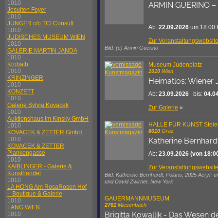
1010
ARMIN GUERINO – D
Jesuiten Foyer
1010
JÜNGER c/o TCI Consult
Ab:
22.09.2026
um 18:00 
1010
JÜDISCHES MUSEUM WIEN
Zur Veranstaltungswebsit
1010
Bild: (c) Armin Guerino
GALERIE MARTIN JANDA
1010
Krobath
Museum Judenplatz
1010
1010
Wien
KRINZINGER
Heimatlos: Wiener 
1010
KONZETT
Ab:
23.09.2026
bis:
04.0
1010
Galerie Sylvia Kovacek
Zur Galerie
»
1010
Auktionshaus im Kinsky GmbH
HALLE FÜR KUNST Steie
1010
8010
Graz
KOVACEK & ZETTER GmbH
1010
Katherine Bernhard
KOVACEK & ZETTER
Plankengasse
Ab:
23.09.2026
(von 18:0
1010
KAIBLINGER - Galerie &
Zur Veranstaltungswebsit
Kunsthandel
Bild: Katherine Bernhardt, Polaris, 2025 Acryl-
1010
und David Zwirner, New York
LA HONG Am RosaRosen Hof
– Boutique & Galerie
GAUERMANNMUSEUM
1010
2761
Miesenbach
LANG WIEN
Brigitta Kowallik - Das Wesen 
1010