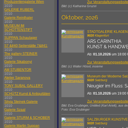
Produzentengalerie Wien
Zur Veranstaltungswebsit
1010
Bild: (c) Katharina Gruzei
GALERIE RUBERL
1010
Oktober, 2026
Galerie Reinthaler
1010
MUSEUM IM
SCHOTTENSTIFT
STADTGALERIE KLAGE
1010
9020
Klagenfurt
SUPPAN Schaulager
ARS CARINTHIA
1010
S7 &#40;Seilerstätte 7&#41;
KUNST & HANDWERK
1010
The gallery STEINER
Ab:
01.10.2026
um 18:00 
1010
Galerie Sikabonyi
Zur Veranstaltungswebsit
1010
Bild: (c) Walter Hösel, insieme
AM STUBENTOR
1010
Museum der Moderne Sal
Atelier Saranova
5020
Salzburg
1010
Neugier im Fluss: 
TONY SUBAL GALLERY
1010
Ab:
01.10.2026
um 19:00 
SCHÜTZ Kunst & Antiquitäten
1010
Zur Veranstaltungswebsit
Silvia Steinek Galerie
Bild: Eva Grubinger, Untitled (Karl Artelt), a
1010
Foto: Eva Grubinger
Galerie Szaal
1010
Galerie STURM & SCHOBER
SALZBURGER KUNSTVE
1010
5020
Salzburg
Galerie Martin Suppan