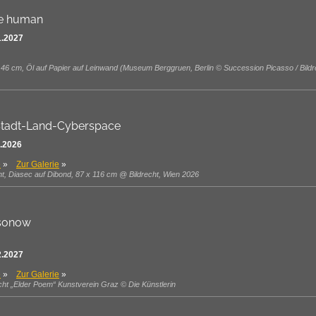
be human
1.2027
 46 cm, Öl auf Papier auf Leinwand (Museum Berggruen, Berlin © Succession Picasso / Bildr
tadt-Land-Cyberspace
1.2026
e
»
Zur Galerie
»
rint, Diasec auf Dibond, 87 x 116 cm @ Bildrecht, Wien 2026
msonow
2.2027
e
»
Zur Galerie
»
cht „Elder Poem“ Kunstverein Graz © Die Künstlerin