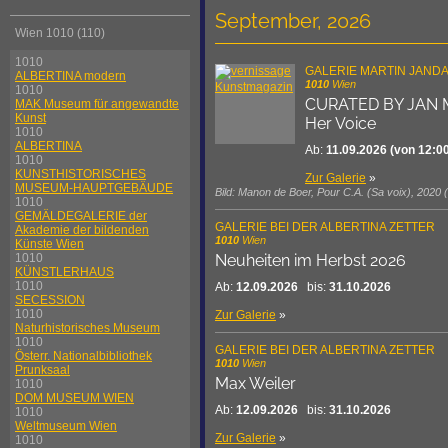
September, 2026
Wien 1010 (110)
1010
GALERIE MARTIN JAND
ALBERTINA modern
1010
Wien
1010
CURATED BY JAN
MAK Museum für angewandte
Kunst
Her Voice
1010
ALBERTINA
Ab:
11.09.2026
(von 12:00
1010
KUNSTHISTORISCHES
Zur Galerie
»
MUSEUM-HAUPTGEBÄUDE
Bild: Manon de Boer, Pour C.A. (Sa voix), 2020 (
1010
GEMÄLDEGALERIE der
GALERIE BEI DER ALBERTINA ZETTER
Akademie der bildenden
1010
Wien
Künste Wien
1010
Neuheiten im Herbst 2026
KÜNSTLERHAUS
1010
Ab:
12.09.2026
bis:
31.10.2026
SECESSION
1010
Zur Galerie
»
Naturhistorisches Museum
1010
GALERIE BEI DER ALBERTINA ZETTER
Österr. Nationalbibliothek
1010
Wien
Prunksaal
Max Weiler
1010
DOM MUSEUM WIEN
Ab:
12.09.2026
bis:
31.10.2026
1010
Weltmuseum Wien
Zur Galerie
»
1010