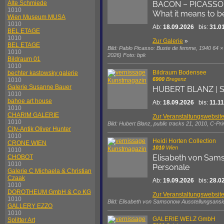
BACON – PICASSO
Alte Schmiede
1010
What it means to 
Wien Museum MUSA
1010
Ab:
18.09.2026
bis:
31.0
BEL ETAGE
1010
Zur Galerie
»
BEL ETAGE
Bild: Pablo Picasso: Buste de femme, 1940 64 ×
1010
2026) Foto: bpk
Bildraum 01
1010
Bildraum Bodensee
bechter kastowsky galerie
6900
Bregenz
1010
Galerie Susanne Bauer
HUBERT BLANZ | S
1010
bahoe art house
Ab:
18.09.2026
bis:
11.1
1010
CHARIM GALERIE
Zur Veranstaltungswebsit
1010
Bild: Hubert Blanz, public tracks 21, 2010, C-P
City-Antik Oliver Hunter
1010
Heidi Horten Collection
CRONE WIEN
1010
Wien
1010
Elisabeth von Sa
CHOBOT
1010
Personale
Galerie C Michaela & Christian
Czaak
Ab:
19.09.2026
bis:
28.0
1010
DOROTHEUM GmbH & Co KG
Zur Veranstaltungswebsit
1010
Bild: Elisabeth von Samsonow Ausstellungsansi
GALLERY EZZO
1010
GALERIE WELZ GmbH
Splitter Art