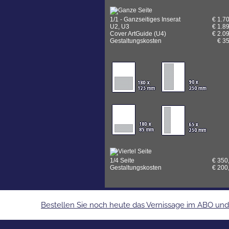
1/1 - Ganzseitiges Inserat
€ 1.70
U2, U3
€ 1.89
Cover ArtGuide (U4)
€ 2.09
Gestaltungskosten
€ 35
1/4 Seite
€ 350,
Gestaltungskosten
€ 200,
Bestellen Sie noch heute das Vernissage im ABO und e