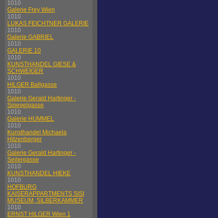
1010
Galerie Frey Wien
1010
LUKAS FEICHTNER GALERIE
1010
Galerie GABRIEL
1010
GALERIE 10
1010
KUNSTHANDEL GIESE &
SCHWEIGER
1010
HILGER Ballgasse
1010
Galerie Gerald Hartinger -
Spiegelgasse
1010
Galerie HUMMEL
1010
Kunsthandel Michaela
Hitzenberger
1010
Galerie Gerald Hartinger -
Seilergasse
1010
KUNSTHANDEL HIEKE
1010
HOFBURG
KAISERAPPARTMENTS SISI
MUSEUM, SILBERKAMMER
1010
ERNST HILGER Wien 1