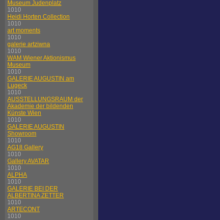
Museum Judenplatz
1010
Heidi Horten Collection
1010
art moments
1010
galerie artziwna
1010
WAM Wiener Aktionismus
Museum
1010
GALERIE AUGUSTIN am
Lugeck
1010
AUSSTELLUNGSRAUM der
Akademie der bildenden
Künste Wien
1010
GALERIE AUGUSTIN
Showroom
1010
AG18 Gallery
1010
Gallery AVATAR
1010
ALPHA
1010
GALERIE BEI DER
ALBERTINA ZETTER
1010
ARTECONT
1010