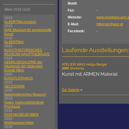
Mobil:
Wien 1010 (110)
Fax:
-
Website:
www.members.aon.at
1010
ALBERTINA modern
E-Mail:
htberger@aon.at
1010
MAK Museum für angewandte
Facebook:
-
Kunst
1010
ALBERTINA
1010
Laufende Ausstellungen:
KUNSTHISTORISCHES
MUSEUM-HAUPTGEBÄUDE
1010
GEMÄLDEGALERIE der
ATELIER WHG Helga Berger
Akademie der bildenden
2000
Stockerau
Künste Wien
Kunst mit ARMEN Material
1010
KÜNSTLERHAUS
1010
SECESSION
Zur Galerie
»
1010
Naturhistorisches Museum
1010
Österr. Nationalbibliothek
Prunksaal
1010
DOM MUSEUM WIEN
1010
Weltmuseum Wien
1010