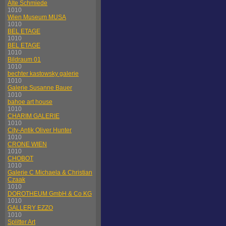
Alte Schmiede
1010
Wien Museum MUSA
1010
BEL ETAGE
1010
BEL ETAGE
1010
Bildraum 01
1010
bechter kastowsky galerie
1010
Galerie Susanne Bauer
1010
bahoe art house
1010
CHARIM GALERIE
1010
City-Antik Oliver Hunter
1010
CRONE WIEN
1010
CHOBOT
1010
Galerie C Michaela & Christian
Czaak
1010
DOROTHEUM GmbH & Co KG
1010
GALLERY EZZO
1010
Splitter Art