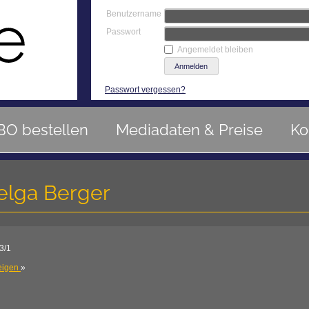
Benutzername
Passwort
Angemeldet bleiben
Passwort vergessen?
BO bestellen
Mediadaten & Preise
Ko
lga Berger
3/1
eigen
»