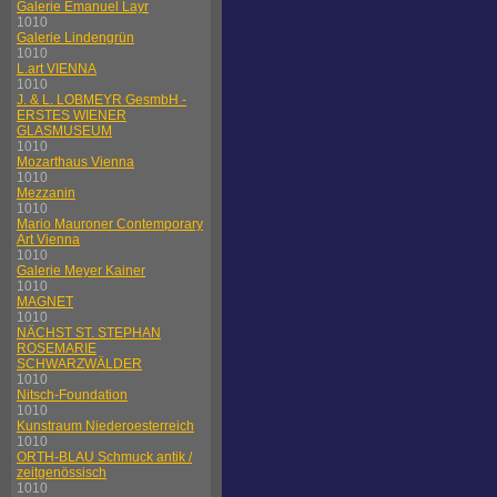
Galerie Emanuel Layr
1010
Galerie Lindengrün
1010
L.art VIENNA
1010
J. & L. LOBMEYR GesmbH -
ERSTES WIENER
GLASMUSEUM
1010
Mozarthaus Vienna
1010
Mezzanin
1010
Mario Mauroner Contemporary
Art Vienna
1010
Galerie Meyer Kainer
1010
MAGNET
1010
NÄCHST ST. STEPHAN
ROSEMARIE
SCHWARZWÄLDER
1010
Nitsch-Foundation
1010
Kunstraum Niederoesterreich
1010
ORTH-BLAU Schmuck antik /
zeitgenössisch
1010