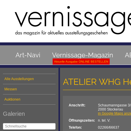
Art-Navi
Vernissage-Magazin
A
Aktuelle Ausgabe ONLINE BESTELLEN
ATELIER WHG He
Alle Ausstellungen
Messen
Auktionen
Anschrift:
Schaumanngasse 3/
2000 Stockerau
Galerien
in Google Maps anz
Öffnungszeiten:
n. tel. V.
Telefon:
02266/66637