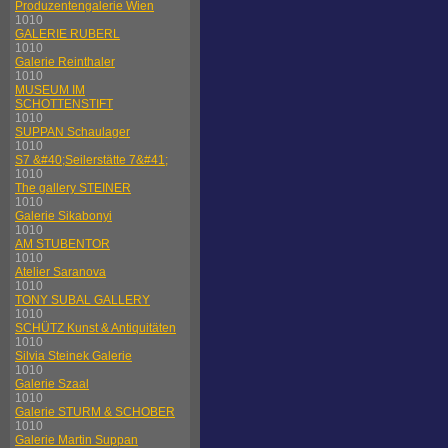
Produzentengalerie Wien
1010
GALERIE RUBERL
1010
Galerie Reinthaler
1010
MUSEUM IM
SCHOTTENSTIFT
1010
SUPPAN Schaulager
1010
S7 &#40;Seilerstätte 7&#41;
1010
The gallery STEINER
1010
Galerie Sikabonyi
1010
AM STUBENTOR
1010
Atelier Saranova
1010
TONY SUBAL GALLERY
1010
SCHÜTZ Kunst & Antiquitäten
1010
Silvia Steinek Galerie
1010
Galerie Szaal
1010
Galerie STURM & SCHOBER
1010
Galerie Martin Suppan