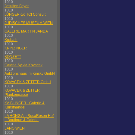
1010
Jesuiten Foyer
1010
JÜNGER c/o TCI Consult
1010
JÜDISCHES MUSEUM WIEN
1010
GALERIE MARTIN JANDA
1010
Krobath
1010
KRINZINGER
1010
KONZETT
1010
Galerie Sylvia Kovacek
1010
Auktionshaus im Kinsky GmbH
1010
KOVACEK & ZETTER GmbH
1010
KOVACEK & ZETTER
Plankengasse
1010
KAIBLINGER - Galerie &
Kunsthandel
1010
LA HONG Am RosaRosen Hof
– Boutique & Galerie
1010
LANG WIEN
1010