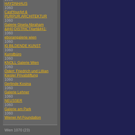
HAYDNHAUS
1060
CastYourArt &
PURPUR.ARCHITEKTUR
1060
Galerie Gisela Abraham
&#40;DISTRICT4art&#41;
1060
eborangalerie wien
1060
IG BILDENDE KUNST
1060
Kunstbüro
1060
KNOLL Galerie Wien
1060
Österr. Friedrich und Lillian
Kiesler Privatstiftung
1060
Gerlinde Kosina
1060
Galerie Lehner
1060
NEUSSER
1060
Galerie am Park
1060
Wiener Art Foundation
Wien 1070 (23)