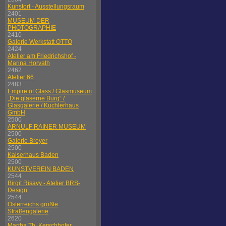
Kunstort - Ausstellungsraum
2401
MUSEUM DER
PHOTOGRAPHIE
2410
Galerie Werkstatt OTTO
2424
Atelier am Friedrichshof -
Marina Horvath
2462
Atelier 66
2483
Empire of Glass / Glasmuseum
„Die gläserne Burg“ /
Glasgalerie / Kuchlerhaus
GmbH
2500
ARNULF RAINER MUSEUM
2500
Galerie Breyer
2500
Kaiserhaus Baden
2500
KUNSTVEREIN BADEN
2544
Birgit Risavy - Atelier BRS-
Design
2544
Österreichs größte
Straßengalerie
2620
Martha Th. Kerschhofer