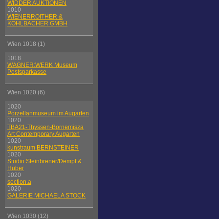
WIDDER AUKTIONEN
1010
WIENERROITHER &
KOHLBACHER GMBH
Wien 1018 (1)
1018
WAGNER:WERK Museum
Postsparkasse
Wien 1020 (6)
1020
Porzellanmuseum im Augarten
1020
TBA21-Thyssen-Bornemisza
Art Contemporary Augarten
1020
kunstraum BERNSTEINER
1020
Studio Steinbrener/Dempf &
Huber
1020
section.a
1020
GALERIE MICHAELA STOCK
Wien 1030 (12)