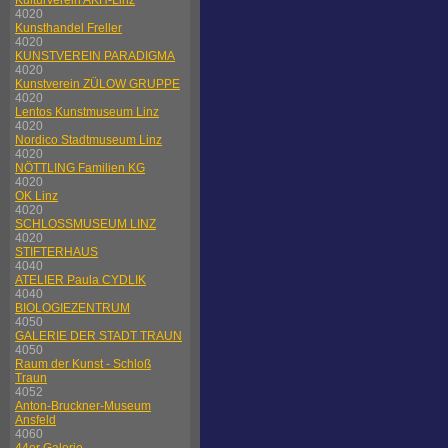
Kulturverein AKH-Linz
4020
Kunsthandel Freller
4020
KUNSTVEREIN PARADIGMA
4020
Kunstverein ZÜLOW GRUPPE
4020
Lentos Kunstmuseum Linz
4020
Nordico Stadtmuseum Linz
4020
NÖTTLING Familien KG
4020
OK Linz
4020
SCHLOSSMUSEUM LINZ
4020
STIFTERHAUS
4040
ATELIER Paula CYDLIK
4040
BIOLOGIEZENTRUM
4050
GALERIE DER STADT TRAUN
4050
Raum der Kunst - Schloß
Traun
4052
Anton-Bruckner-Museum
Ansfeld
4060