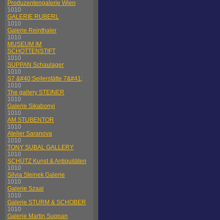
Produzentengalerie Wien
1010
GALERIE RUBERL
1010
Galerie Reinthaler
1010
MUSEUM IM
SCHOTTENSTIFT
1010
SUPPAN Schaulager
1010
S7 &#40;Seilerstätte 7&#41;
1010
The gallery STEINER
1010
Galerie Sikabonyi
1010
AM STUBENTOR
1010
Atelier Saranova
1010
TONY SUBAL GALLERY
1010
SCHÜTZ Kunst & Antiquitäten
1010
Silvia Steinek Galerie
1010
Galerie Szaal
1010
Galerie STURM & SCHOBER
1010
Galerie Martin Suppan