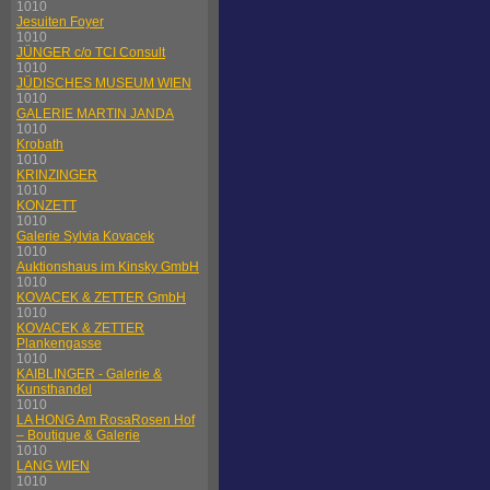
1010
Jesuiten Foyer
1010
JÜNGER c/o TCI Consult
1010
JÜDISCHES MUSEUM WIEN
1010
GALERIE MARTIN JANDA
1010
Krobath
1010
KRINZINGER
1010
KONZETT
1010
Galerie Sylvia Kovacek
1010
Auktionshaus im Kinsky GmbH
1010
KOVACEK & ZETTER GmbH
1010
KOVACEK & ZETTER
Plankengasse
1010
KAIBLINGER - Galerie &
Kunsthandel
1010
LA HONG Am RosaRosen Hof
– Boutique & Galerie
1010
LANG WIEN
1010