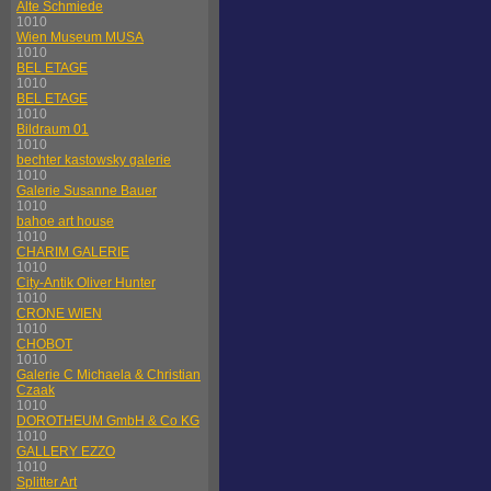
Alte Schmiede
1010
Wien Museum MUSA
1010
BEL ETAGE
1010
BEL ETAGE
1010
Bildraum 01
1010
bechter kastowsky galerie
1010
Galerie Susanne Bauer
1010
bahoe art house
1010
CHARIM GALERIE
1010
City-Antik Oliver Hunter
1010
CRONE WIEN
1010
CHOBOT
1010
Galerie C Michaela & Christian
Czaak
1010
DOROTHEUM GmbH & Co KG
1010
GALLERY EZZO
1010
Splitter Art