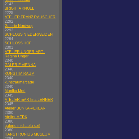
2143
BRIGITTA KNOLL
2225
ATELIER FRANZ RAUSCHER
2292
Galerie Nordweg
2292
SCHLOSS NIEDERWEIDEN
2294
SCHLOSS HOF
2301
ATELIER UNGER-ART -
Regina Unger
2340
GALERIE VIENNA
2340
KUNST IM RAUM
2340
kunstraumarcade
2340
Monika Mori
2345
ATELIER mARTina LEHNER
2345
Atelier BUNKA-PEKLAR
2380
Atelier MERK
2380
galerie michaela seif
2380
HANS FRONIUS MUSEUM
2384