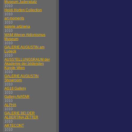
Museum Judenplatz
1010
Heidi Horten Collection
1010
art moments
1010
galerie artziwna
1010
WAM Wiener Aktionismus
Museum
1010
GALERIE AUGUSTIN am
Lugeck
1010
AUSSTELLUNGSRAUM der
Akademie der bildenden
Künste Wien
1010
GALERIE AUGUSTIN
Showroom
1010
AG18 Gallery
1010
Gallery AVATAR
1010
ALPHA
1010
GALERIE BEI DER
ALBERTINA ZETTER
1010
ARTECONT
1010