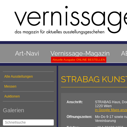
Art-Navi
Vernissage-Magazin
A
Aktuelle Ausgabe ONLINE BESTELLEN
STRABAG KUN
Alle Ausstellungen
Messen
Auktionen
Anschrift:
STRABAG Haus, Dona
1220 Wien
Galerien
in Google Maps anz
Öffnungszeiten:
Mo-Do 9-17 sowie na
Vereinbarung