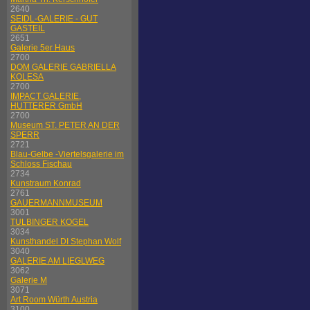
2640
SEIDL-GALERIE - GUT
GASTEIL
2651
Galerie 5er Haus
2700
DOM GALERIE GABRIELLA
KOLESA
2700
IMPACT GALERIE,
HUTTERER GmbH
2700
Museum ST. PETER AN DER
SPERR
2721
Blau-Gelbe -Viertelsgalerie im
Schloss Fischau
2734
Kunstraum Konrad
2761
GAUERMANNMUSEUM
3001
TULBINGER KOGEL
3034
Kunsthandel DI Stephan Wolf
3040
GALERIE AM LIEGLWEG
3062
Galerie M
3071
Art Room Würth Austria
3100