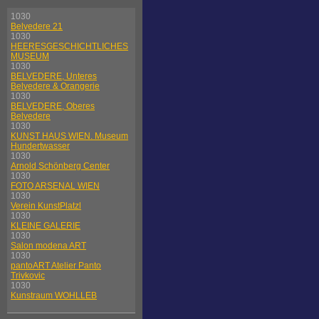
1030
Belvedere 21
1030
HEERESGESCHICHTLICHES
MUSEUM
1030
BELVEDERE, Unteres
Belvedere & Orangerie
1030
BELVEDERE, Oberes
Belvedere
1030
KUNST HAUS WIEN. Museum
Hundertwasser
1030
Arnold Schönberg Center
1030
FOTO ARSENAL WIEN
1030
Verein KunstPlatzl
1030
KLEINE GALERIE
1030
Salon modena ART
1030
pantoART Atelier Panto
Trivkovic
1030
Kunstraum WOHLLEB