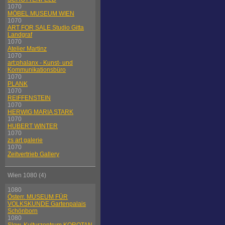
1070
MÖBEL MUSEUM WIEN
1070
ART FOR SALE Studio Gitta
Landgraf
1070
Atelier Martinz
1070
art:phalanx - Kunst- und
Kommunikationsbüro
1070
PLANK
1070
REIFFENSTEIN
1070
HERWIG MARIA STARK
1070
HUBERT WINTER
1070
zs art galerie
1070
Zeitvertrieb Gallery
Wien 1080 (4)
1080
Österr. MUSEUM FÜR
VOLKSKUNDE Gartenpalais
Schönborn
1080