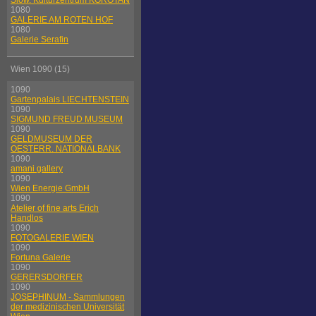
Slow. Kulturzentrum KOROTAN
1080
GALERIE AM ROTEN HOF
1080
Galerie Serafin
Wien 1090 (15)
1090
Gartenpalais LIECHTENSTEIN
1090
SIGMUND FREUD MUSEUM
1090
GELDMUSEUM DER
OESTERR. NATIONALBANK
1090
amani gallery
1090
Wien Energie GmbH
1090
Atelier of fine arts Erich
Handlos
1090
FOTOGALERIE WIEN
1090
Fortuna Galerie
1090
GERERSDORFER
1090
JOSEPHINUM - Sammlungen
der medizinischen Universität