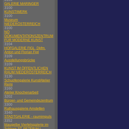
GALERIE MARINGER
3100
KUNST/WERK
3100
Museum
NIEDERÖSTERREICH
3100
NÖ
DOKUMENTATIONSZENTRUM
FÜR MODERNE KUNST
3104
HOFGALERIE FIGL, Dkfm.
Anton und Florian Figl
3109
Ausstellungsbrücke
3109
KUNST IM ÖFFENTLICHEN
RAUM NIEDERÖSTERREICH
3130
Schupfengalerie KunstAtelier
Remi
3160
Atelier Knochenarbeit
3202
Bürger- und Gemeindezentrum
3300
Rathausgalerie Amstetten
3340
STADTGALERIE - raumimpuls
3352
blaugelbe Viertelsgalerie im
Schloss ST. PETER/AU