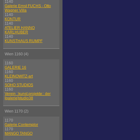
1140
Galerie Ernst FUCHS - Otto
Wagner Villa
1140
KONTUR
1140
ATELIER HANNO
KARLHUBER
1140
KUNSTHAUS RUMPF
Wien 1160 (4)
1160
GALERIE 16
1160
KLEINOWITZ-art
1160
SOHO STUDIOS
1160
Verein ::kunst.projekte:: der
[galerie]studio38
Wien 1170 (2)
1170
Galerie Contemplor
1170
MANGO TANGO