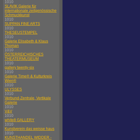
1010
SLAVIK Galerie für
internationale zeitgenössische
Schmuckkunst
1010
SUPPAN FINE ARTS
1010
THESEUSTEMPEL
1010
Galerie Elisabeth & Klaus
Thoman
1010
ÖSTERREICHISCHES
THEATERMUSEUM
1010
gallery twenty-six
1010
Galerie Time® & Kulturkreis
Wien®
1010
ULYSSES
1010
Verbund-Zentrale, Vertikale
Galerie
1010
V&V
1010
white8 GALLERY
1010
Kunstverein das weisse haus
1010
KUNSTHANDEL WIDDER -