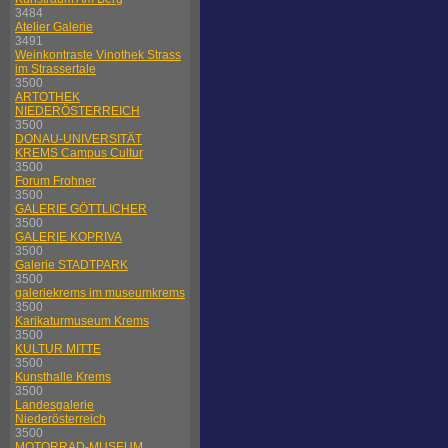
3484
Atelier Galerie
3491
Weinkontraste Vinothek Strass
im Strassertale
3500
ARTOTHEK
NIEDERÖSTERREICH
3500
DONAU-UNIVERSITÄT
KREMS Campus Cultur
3500
Forum Frohner
3500
GALERIE GÖTTLICHER
3500
GALERIE KOPRIVA
3500
Galerie STADTPARK
3500
galeriekrems im museumkrems
3500
Karikaturmuseum Krems
3500
KULTUR MITTE
3500
Kunsthalle Krems
3500
Landesgalerie
Niederösterreich
3500
MOTORRAD-MUSEUM