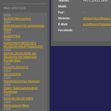
Telefon:
+43 1 22422 1850
Mobil:
Wien 1010 (110)
Fax:
-
1010
Website:
strabag-kunstforum.a
ALBERTINA modern
1010
E-Mail:
kunstforum@straba
MAK Museum für angewandte
Kunst
Facebook:
-
1010
ALBERTINA
1010
KUNSTHISTORISCHES
MUSEUM-HAUPTGEBÄUDE
1010
GEMÄLDEGALERIE der
Akademie der bildenden
Künste Wien
1010
KÜNSTLERHAUS
1010
SECESSION
1010
Naturhistorisches Museum
1010
Österr. Nationalbibliothek
Prunksaal
1010
DOM MUSEUM WIEN
1010
Weltmuseum Wien
1010