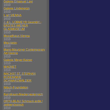
Galerie Emanuel Layr
1010
Galerie Lindengrün
1010
L.art VIENNA
1010
J. & L. LOBMEYR GesmbH -
ERSTES WIENER
GLASMUSEUM
1010
Mozarthaus Vienna
1010
Mezzanin
1010
Mario Mauroner Contemporary
Art Vienna
1010
Galerie Meyer Kainer
1010
MAGNET
1010
NÄCHST ST. STEPHAN
ROSEMARIE
SCHWARZWÄLDER
1010
Nitsch-Foundation
1010
Kunstraum Niederoesterreich
1010
ORTH-BLAU Schmuck antik /
zeitgenössisch
1010