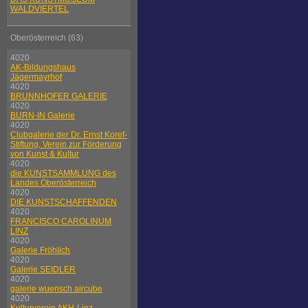
WALDVIERTEL
Oberösterreich (63)
4020
AK-Bildungshaus
Jägermayrhof
4020
BRUNNHOFER GALERIE
4020
BURN-IN Galerie
4020
Clubgalerie der Dr. Ernst Koref-
Stiftung, Verein zur Förderung
von Kunst & Kultur
4020
die KUNSTSAMMLUNG des
Landes Oberösterreich
4020
DIE KUNSTSCHAFFENDEN
4020
FRANCISCO CAROLINUM
LINZ
4020
Galerie Fröhlich
4020
Galerie SEIDLER
4020
galerie wuensch aircube
4020