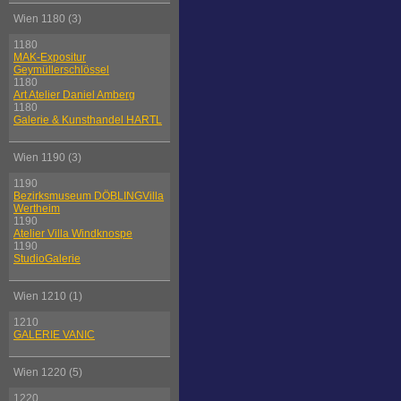
Wien 1180 (3)
1180
MAK-Expositur
Geymüllerschlössel
1180
Art Atelier Daniel Amberg
1180
Galerie & Kunsthandel HARTL
Wien 1190 (3)
1190
Bezirksmuseum DÖBLINGVilla
Wertheim
1190
Atelier Villa Windknospe
1190
StudioGalerie
Wien 1210 (1)
1210
GALERIE VANIC
Wien 1220 (5)
1220