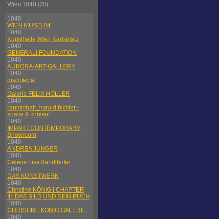
Wien 1040 (20)
1040
WIEN MUSEUM
1040
Kunsthalle Wien Karlsplatz
1040
GENERALI FOUNDATION
1040
AURORA-ART-GALLERY
1040
discotec.at
1040
Galerie FELIX HÖLLER
1040
rauminhalt_harald bichler -
space & content
1040
IMPART CONTEMPORARY
Showroom
1040
ANDREA JÜNGER
1040
Galerie Lisa Kandlhofer
1040
DAS KUNSTWERK
1040
Christine KÖNIG | CHAPTER
III: DAS BILD UND SEIN BUCH
1040
CHRISTINE KÖNIG GALERIE
1040