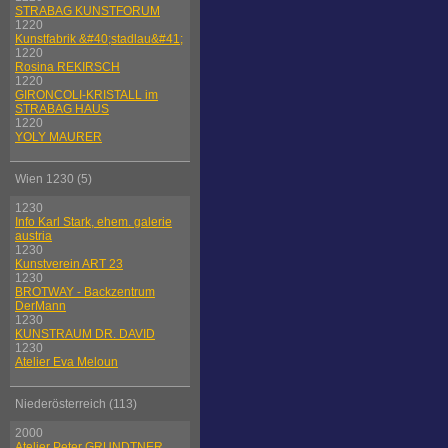
STRABAG KUNSTFORUM
1220
Kunstfabrik &#40;stadlau&#41;
1220
Rosina REKIRSCH
1220
GIRONCOLI-KRISTALL im
STRABAG HAUS
1220
YOLY MAURER
Wien 1230 (5)
1230
Info Karl Stark, ehem. galerie
austria
1230
Kunstverein ART 23
1230
BROTWAY - Backzentrum
DerMann
1230
KUNSTRAUM DR. DAVID
1230
Atelier Eva Meloun
Niederösterreich (113)
2000
Atelier Peter GRUNDTNER