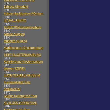
3363
Schloss Ulmerfeld
3380
Kokoschka Museum Pöchlarn
3382
SCHALLABURG
3400
ALBERTINA Klosterneuburg
3400
galerie gugging
3400
museum gugging
3400
Stadtmuseum Klosterneuburg
3400
STIFT KLOSTERNEUBURG
3411
Künstlerbund Klosterneuburg
3420
Werner SZENDI
3430
EGON SCHIELE-MUSEUM
3430
Kunstwerkstatt Tulln
3451
Antikhof Figl
3470
Galerie Kellergasse Thal
3481
SCHLOSS THÜRNTHAL
3482
Kunstraum Am Berg