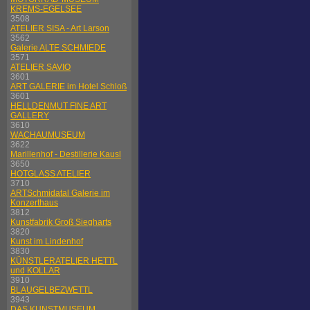
KREMS-EGELSEE
3508
ATELIER SISA - Art Larson
3562
Galerie ALTE SCHMIEDE
3571
ATELIER SAVIO
3601
ART GALERIE im Hotel Schloß
3601
HELLDENMUT FINE ART
GALLERY
3610
WACHAUMUSEUM
3622
Marillenhof - Destillerie Kausl
3650
HOTGLASS ATELIER
3710
ARTSchmidatal Galerie im
Konzerthaus
3812
Kunstfabrik Groß Siegharts
3820
Kunst im Lindenhof
3830
KÜNSTLERATELIER HETTL
und KOLLAR
3910
BLAUGELBEZWETTL
3943
DAS KUNSTMUSEUM