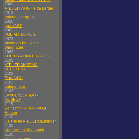
2000
ATELIER WHG Helga Berger
2013
galerie untergrub
2020
grenzART
2062
KULTARTpulkautal
2073
Atelier ARTani, Anita
Windhager
2082
KULTUR•PUNKT HARDEGG
2103
ATELIER MARTINA
SCHETTINA
2103
Fine-Art 31
2103
galerie-le-art
2103
LANGENZERSDORF
MUSEUM
2115
wolf´s@rt - kunst – WOLF
Roman
2120
Galerie im ATELIERstaudinger
2130
Kunstverein Mistelbach
2130
nitsch museum