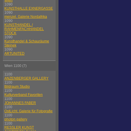
Wien
1090
KUNSTHALLE EXNERGASSE
1090
menzel. Galerie Nordafrika
1090
KUNSTHANDEL /
RAHMENFACHHANDEL
STOCK
1090
Kunsthandel & Schauräume
Steinek
1090
ARTUNITED
Wien 1100 (7)
1100
ANZENBERGER GALLERY
1100
Bildraum Studio
1100
Kulturverband Favoriten
1100
JOHANNES FABER
1100
OstLicht. Galerie für Fotografie
1100
photon gallery
1100
RESSLER KUNST