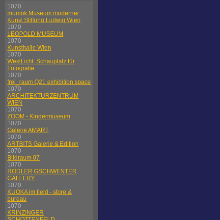
1070
mumok Museum moderner
Kunst Stiftung Ludwig Wien
1070
LEOPOLD MUSEUM
1070
Kunsthalle Wien
1070
WestLicht. Schauplatz für
Fotografie
1070
frei_raum Q21 exhibition space
1070
ARCHITEKTURZENTRUM
WIEN
1070
ZOOM - Kindermuseum
1070
Galerie AMART
1070
ARTBITS Galerie & Edition
1070
Bildraum 07
1070
RODLER GSCHWENTER
GALLERY
1070
KUOKA im field - store &
bureau
1070
KRINZINGER
SCHOTTENFELD