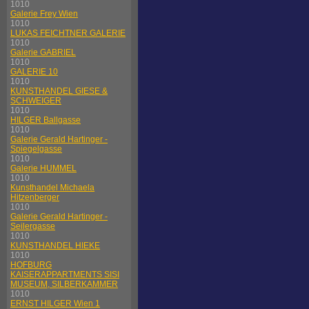
1010
Galerie Frey Wien
1010
LUKAS FEICHTNER GALERIE
1010
Galerie GABRIEL
1010
GALERIE 10
1010
KUNSTHANDEL GIESE &
SCHWEIGER
1010
HILGER Ballgasse
1010
Galerie Gerald Hartinger -
Spiegelgasse
1010
Galerie HUMMEL
1010
Kunsthandel Michaela
Hitzenberger
1010
Galerie Gerald Hartinger -
Seilergasse
1010
KUNSTHANDEL HIEKE
1010
HOFBURG
KAISERAPPARTMENTS SISI
MUSEUM, SILBERKAMMER
1010
ERNST HILGER Wien 1