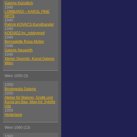
Galerie Künstlich
1040
LOMBARDI – KARGL FINE
ARTS
1040
Patrick KOVACS Kunsthandel
1040
KOENIG2 by_robbygreif
1040
Bernadette Rosa Müller
1040
Galerie Neuwirth
1040
Atelier Spornitz, Kunst Galerie
Wien
Wien 1050 (3)
1050
Brodmedia Galerie
1050
Atelier für Malerei, Grafik und
Kunst am Bau, Mag Art. Sybille
Uitz
1050
Hinterland
Wien 1060 (13)
1060