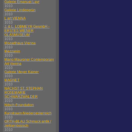
Galerie Emanuel Layr
1010
Galerie Lindengrün
1010
L.art VIENNA
1010
J. & L. LOBMEYR GesmbH -
ERSTES WIENER
GLASMUSEUM
1010
Mozarthaus Vienna
1010
Mezzanin
1010
Mario Mauroner Contemporary
Art Vienna
1010
Galerie Meyer Kainer
1010
MAGNET
1010
NÄCHST ST. STEPHAN
ROSEMARIE
SCHWARZWÄLDER
1010
Nitsch-Foundation
1010
Kunstraum Niederoesterreich
1010
ORTH-BLAU Schmuck antik /
zeitgenössisch
1010