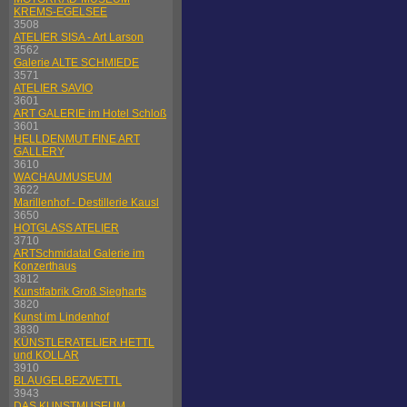
KREMS-EGELSEE
3508
ATELIER SISA - Art Larson
3562
Galerie ALTE SCHMIEDE
3571
ATELIER SAVIO
3601
ART GALERIE im Hotel Schloß
3601
HELLDENMUT FINE ART
GALLERY
3610
WACHAUMUSEUM
3622
Marillenhof - Destillerie Kausl
3650
HOTGLASS ATELIER
3710
ARTSchmidatal Galerie im
Konzerthaus
3812
Kunstfabrik Groß Siegharts
3820
Kunst im Lindenhof
3830
KÜNSTLERATELIER HETTL
und KOLLAR
3910
BLAUGELBEZWETTL
3943
DAS KUNSTMUSEUM