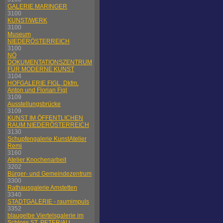
GALERIE MARINGER
3100
KUNST/WERK
3100
Museum
NIEDERÖSTERREICH
3100
NÖ
DOKUMENTATIONSZENTRUM
FÜR MODERNE KUNST
3104
HOFGALERIE FIGL, Dkfm.
Anton und Florian Figl
3109
Ausstellungsbrücke
3109
KUNST IM ÖFFENTLICHEN
RAUM NIEDERÖSTERREICH
3130
Schupfengalerie KunstAtelier
Remi
3160
Atelier Knochenarbeit
3202
Bürger- und Gemeindezentrum
3300
Rathausgalerie Amstetten
3340
STADTGALERIE - raumimpuls
3352
blaugelbe Viertelsgalerie im
Schloss ST. PETER/AU