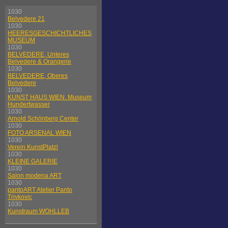
1030
Belvedere 21
1030
HEERESGESCHICHTLICHES
MUSEUM
1030
BELVEDERE, Unteres
Belvedere & Orangerie
1030
BELVEDERE, Oberes
Belvedere
1030
KUNST HAUS WIEN. Museum
Hundertwasser
1030
Arnold Schönberg Center
1030
FOTO ARSENAL WIEN
1030
Verein KunstPlatzl
1030
KLEINE GALERIE
1030
Salon modena ART
1030
pantoART Atelier Panto
Trivkovic
1030
Kunstraum WOHLLEB