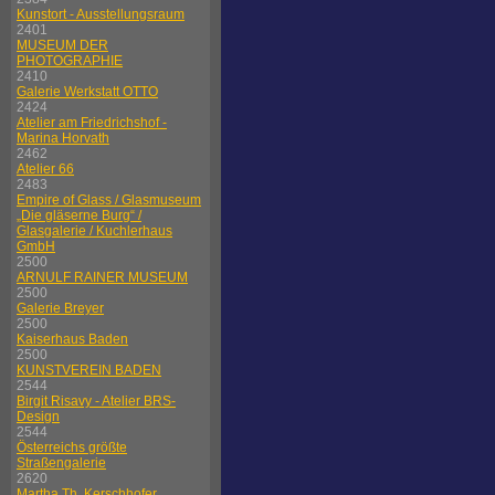
Kunstort - Ausstellungsraum
2401
MUSEUM DER
PHOTOGRAPHIE
2410
Galerie Werkstatt OTTO
2424
Atelier am Friedrichshof -
Marina Horvath
2462
Atelier 66
2483
Empire of Glass / Glasmuseum
„Die gläserne Burg“ /
Glasgalerie / Kuchlerhaus
GmbH
2500
ARNULF RAINER MUSEUM
2500
Galerie Breyer
2500
Kaiserhaus Baden
2500
KUNSTVEREIN BADEN
2544
Birgit Risavy - Atelier BRS-
Design
2544
Österreichs größte
Straßengalerie
2620
Martha Th. Kerschhofer