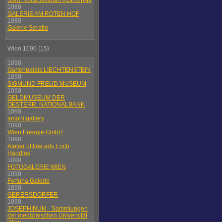
Slow. Kulturzentrum KOROTAN
1080
GALERIE AM ROTEN HOF
1080
Galerie Serafin
Wien 1090 (15)
1090
Gartenpalais LIECHTENSTEIN
1090
SIGMUND FREUD MUSEUM
1090
GELDMUSEUM DER
OESTERR. NATIONALBANK
1090
amani gallery
1090
Wien Energie GmbH
1090
Atelier of fine arts Erich
Handlos
1090
FOTOGALERIE WIEN
1090
Fortuna Galerie
1090
GERERSDORFER
1090
JOSEPHINUM - Sammlungen
der medizinischen Universität