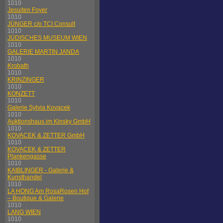
1010
Jesuiten Foyer
1010
JÜNGER c/o TCI Consult
1010
JÜDISCHES MUSEUM WIEN
1010
GALERIE MARTIN JANDA
1010
Krobath
1010
KRINZINGER
1010
KONZETT
1010
Galerie Sylvia Kovacek
1010
Auktionshaus im Kinsky GmbH
1010
KOVACEK & ZETTER GmbH
1010
KOVACEK & ZETTER
Plankengasse
1010
KAIBLINGER - Galerie &
Kunsthandel
1010
LA HONG Am RosaRosen Hof
– Boutique & Galerie
1010
LANG WIEN
1010