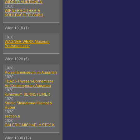
WIDDER AUKTIONEN
1010
WIENERROITHER &
KOHLBACHER GMBH
Wien 1018 (1)
1018
WAGNER:WERK Museum
Postsparkasse
Wien 1020 (6)
1020
Porzellanmuseum im Augarten
1020
TBA21-Thyssen-Bornemisza
Art Contemporary Augarten
1020
kunstraum BERNSTEINER
1020
Studio Steinbrener/Dempf &
Huber
1020
section.a
1020
GALERIE MICHAELA STOCK
Wien 1030 (12)