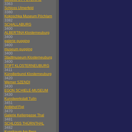
3363
Schloss Ulmerfeld
3380
Kokoschka Museum Pöchlarn
3382
SCHALLABURG
3400
ALBERTINA Klosterneuburg
3400
galerie gugging
3400
museum gugging
3400
Stadtmuseum Klosterneuburg
3400
STIFT KLOSTERNEUBURG
3411
Künstlerbund Klosterneuburg
3420
Werner SZENDI
3430
EGON SCHIELE-MUSEUM
3430
Kunstwerkstatt Tulln
3451
Antikhof Figl
3470
Galerie Kellergasse Thal
3481
SCHLOSS THÜRNTHAL
3482
Kunstraum Am Berg