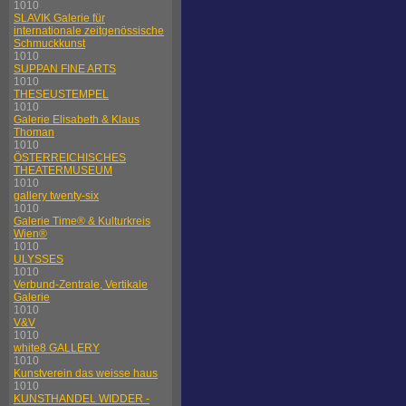
1010
SLAVIK Galerie für
internationale zeitgenössische
Schmuckkunst
1010
SUPPAN FINE ARTS
1010
THESEUSTEMPEL
1010
Galerie Elisabeth & Klaus
Thoman
1010
ÖSTERREICHISCHES
THEATERMUSEUM
1010
gallery twenty-six
1010
Galerie Time® & Kulturkreis
Wien®
1010
ULYSSES
1010
Verbund-Zentrale, Vertikale
Galerie
1010
V&V
1010
white8 GALLERY
1010
Kunstverein das weisse haus
1010
KUNSTHANDEL WIDDER -