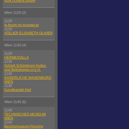
AUKTIONEN GmbH
Wien 1120 (2)
1120
ip.forum im ipcenter.at
1120
ATELIER ELISABETH OLIVIER
Wien 1130 (4)
1130
HERMESVILLA
1130
Schloß Schönbrunn Kultur-
und Betriebsges.m.b.H.
1130
KAISERLICHE WAGENBURG
WIEN
1130
Kunsthandel Keil
Wien 1140 (6)
1140
TECHNISCHES MUSEUM
WIEN
1140
Bezirksmuseum Penzing