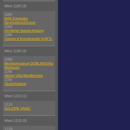
Wien 1180 (3)
1180
MAK-Expositur
Geymüllerschlössel
1180
Art Atelier Daniel Amberg
1180
Galerie & Kunsthandel HARTL
Wien 1190 (3)
1190
Bezirksmuseum DÖBLINGVilla
Wertheim
1190
Atelier Villa Windknospe
1190
StudioGalerie
Wien 1210 (1)
1210
GALERIE VANIC
Wien 1220 (5)
1220