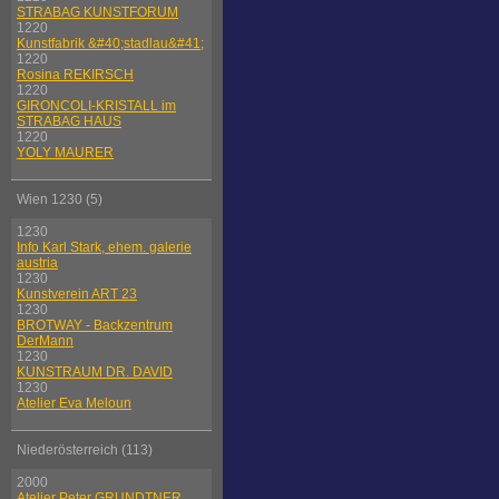
STRABAG KUNSTFORUM
1220
Kunstfabrik &#40;stadlau&#41;
1220
Rosina REKIRSCH
1220
GIRONCOLI-KRISTALL im
STRABAG HAUS
1220
YOLY MAURER
Wien 1230 (5)
1230
Info Karl Stark, ehem. galerie
austria
1230
Kunstverein ART 23
1230
BROTWAY - Backzentrum
DerMann
1230
KUNSTRAUM DR. DAVID
1230
Atelier Eva Meloun
Niederösterreich (113)
2000
Atelier Peter GRUNDTNER