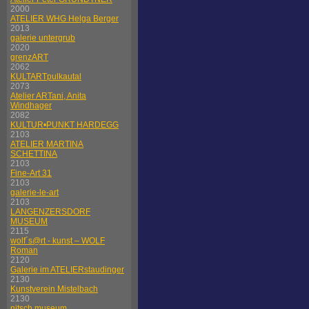
2000
ATELIER WHG Helga Berger
2013
galerie untergrub
2020
grenzART
2062
KULTARTpulkautal
2073
Atelier ARTani, Anita
Windhager
2082
KULTUR•PUNKT HARDEGG
2103
ATELIER MARTINA
SCHETTINA
2103
Fine-Art 31
2103
galerie-le-art
2103
LANGENZERSDORF
MUSEUM
2115
wolf´s@rt - kunst – WOLF
Roman
2120
Galerie im ATELIERstaudinger
2130
Kunstverein Mistelbach
2130
nitsch museum