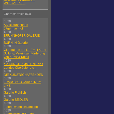
WALDVIERTEL
Oberösterreich (63)
4020
AK-Bildungshaus
Jägermayrhof
4020
BRUNNHOFER GALERIE
4020
BURN-IN Galerie
4020
Clubgalerie der Dr. Ernst Koref-
Stiftung, Verein zur Förderung
von Kunst & Kultur
4020
die KUNSTSAMMLUNG des
Landes Oberösterreich
4020
DIE KUNSTSCHAFFENDEN
4020
FRANCISCO CAROLINUM
LINZ
4020
Galerie Fröhlich
4020
Galerie SEIDLER
4020
galerie wuensch aircube
4020