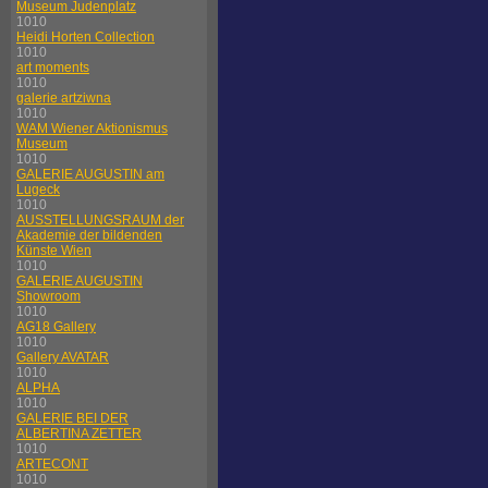
Museum Judenplatz
1010
Heidi Horten Collection
1010
art moments
1010
galerie artziwna
1010
WAM Wiener Aktionismus
Museum
1010
GALERIE AUGUSTIN am
Lugeck
1010
AUSSTELLUNGSRAUM der
Akademie der bildenden
Künste Wien
1010
GALERIE AUGUSTIN
Showroom
1010
AG18 Gallery
1010
Gallery AVATAR
1010
ALPHA
1010
GALERIE BEI DER
ALBERTINA ZETTER
1010
ARTECONT
1010