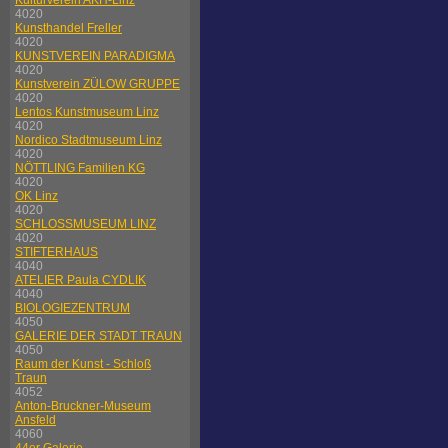
Kulturverein AKH-Linz
4020
Kunsthandel Freller
4020
KUNSTVEREIN PARADIGMA
4020
Kunstverein ZÜLOW GRUPPE
4020
Lentos Kunstmuseum Linz
4020
Nordico Stadtmuseum Linz
4020
NÖTTLING Familien KG
4020
OK Linz
4020
SCHLOSSMUSEUM LINZ
4020
STIFTERHAUS
4040
ATELIER Paula CYDLIK
4040
BIOLOGIEZENTRUM
4050
GALERIE DER STADT TRAUN
4050
Raum der Kunst - Schloß
Traun
4052
Anton-Bruckner-Museum
Ansfeld
4060