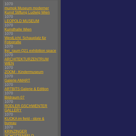
1070
mumok Museum moderner
Kunst Stiftung Ludwig Wien
1070
LEOPOLD MUSEUM
1070
Kunsthalle Wien
1070
WestLicht. Schauplatz für
Fotografie
1070
frei_raum Q21 exhibition space
1070
ARCHITEKTURZENTRUM
WIEN
1070
ZOOM - Kindermuseum
1070
Galerie AMART
1070
ARTBITS Galerie & Edition
1070
Bildraum 07
1070
RODLER GSCHWENTER
GALLERY
1070
KUOKA im field - store &
bureau
1070
KRINZINGER
SCHOTTENFELD