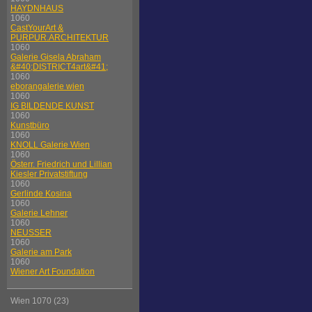
HAYDNHAUS
1060
CastYourArt &
PURPUR.ARCHITEKTUR
1060
Galerie Gisela Abraham
&#40;DISTRICT4art&#41;
1060
eborangalerie wien
1060
IG BILDENDE KUNST
1060
Kunstbüro
1060
KNOLL Galerie Wien
1060
Österr. Friedrich und Lillian
Kiesler Privatstiftung
1060
Gerlinde Kosina
1060
Galerie Lehner
1060
NEUSSER
1060
Galerie am Park
1060
Wiener Art Foundation
Wien 1070 (23)