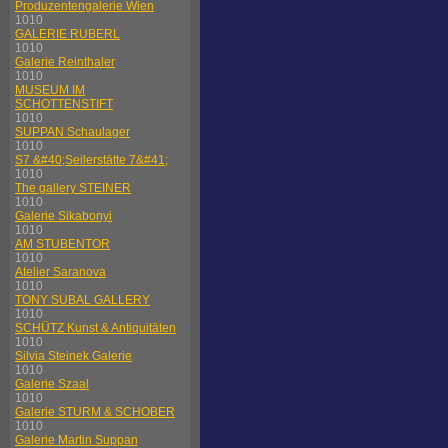
Produzentengalerie Wien
1010
GALERIE RUBERL
1010
Galerie Reinthaler
1010
MUSEUM IM
SCHOTTENSTIFT
1010
SUPPAN Schaulager
1010
S7 &#40;Seilerstätte 7&#41;
1010
The gallery STEINER
1010
Galerie Sikabonyi
1010
AM STUBENTOR
1010
Atelier Saranova
1010
TONY SUBAL GALLERY
1010
SCHÜTZ Kunst & Antiquitäten
1010
Silvia Steinek Galerie
1010
Galerie Szaal
1010
Galerie STURM & SCHOBER
1010
Galerie Martin Suppan