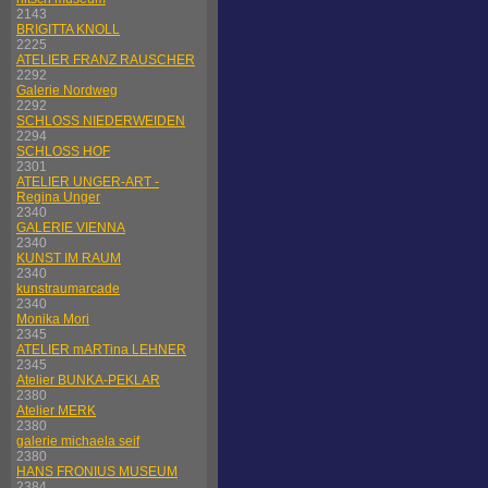
2143
BRIGITTA KNOLL
2225
ATELIER FRANZ RAUSCHER
2292
Galerie Nordweg
2292
SCHLOSS NIEDERWEIDEN
2294
SCHLOSS HOF
2301
ATELIER UNGER-ART -
Regina Unger
2340
GALERIE VIENNA
2340
KUNST IM RAUM
2340
kunstraumarcade
2340
Monika Mori
2345
ATELIER mARTina LEHNER
2345
Atelier BUNKA-PEKLAR
2380
Atelier MERK
2380
galerie michaela seif
2380
HANS FRONIUS MUSEUM
2384