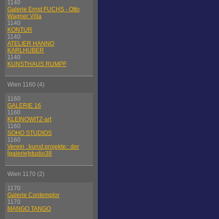
1140
Galerie Ernst FUCHS - Otto
Wagner Villa
1140
KONTUR
1140
ATELIER HANNO
KARLHUBER
1140
KUNSTHAUS RUMPF
Wien 1160 (4)
1160
GALERIE 16
1160
KLEINOWITZ-art
1160
SOHO STUDIOS
1160
Verein ::kunst.projekte:: der
[galerie]studio38
Wien 1170 (2)
1170
Galerie Contemplor
1170
MANGO TANGO