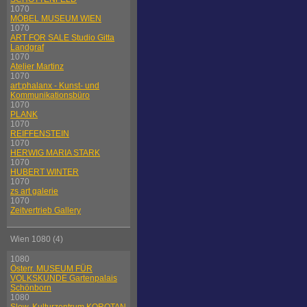
1070
MÖBEL MUSEUM WIEN
1070
ART FOR SALE Studio Gitta
Landgraf
1070
Atelier Martinz
1070
art:phalanx - Kunst- und
Kommunikationsbüro
1070
PLANK
1070
REIFFENSTEIN
1070
HERWIG MARIA STARK
1070
HUBERT WINTER
1070
zs art galerie
1070
Zeitvertrieb Gallery
Wien 1080 (4)
1080
Österr. MUSEUM FÜR
VOLKSKUNDE Gartenpalais
Schönborn
1080