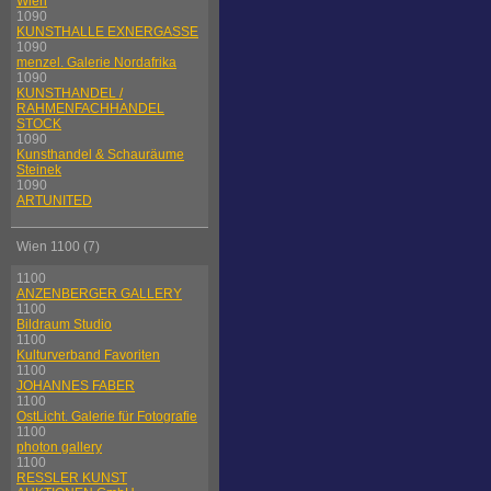
Wien
1090
KUNSTHALLE EXNERGASSE
1090
menzel. Galerie Nordafrika
1090
KUNSTHANDEL /
RAHMENFACHHANDEL
STOCK
1090
Kunsthandel & Schauräume
Steinek
1090
ARTUNITED
Wien 1100 (7)
1100
ANZENBERGER GALLERY
1100
Bildraum Studio
1100
Kulturverband Favoriten
1100
JOHANNES FABER
1100
OstLicht. Galerie für Fotografie
1100
photon gallery
1100
RESSLER KUNST