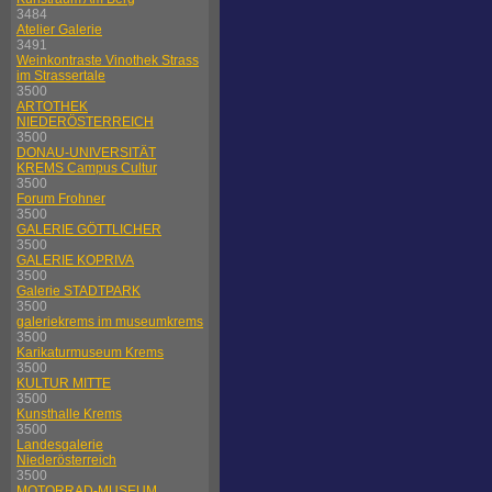
3484
Atelier Galerie
3491
Weinkontraste Vinothek Strass
im Strassertale
3500
ARTOTHEK
NIEDERÖSTERREICH
3500
DONAU-UNIVERSITÄT
KREMS Campus Cultur
3500
Forum Frohner
3500
GALERIE GÖTTLICHER
3500
GALERIE KOPRIVA
3500
Galerie STADTPARK
3500
galeriekrems im museumkrems
3500
Karikaturmuseum Krems
3500
KULTUR MITTE
3500
Kunsthalle Krems
3500
Landesgalerie
Niederösterreich
3500
MOTORRAD-MUSEUM