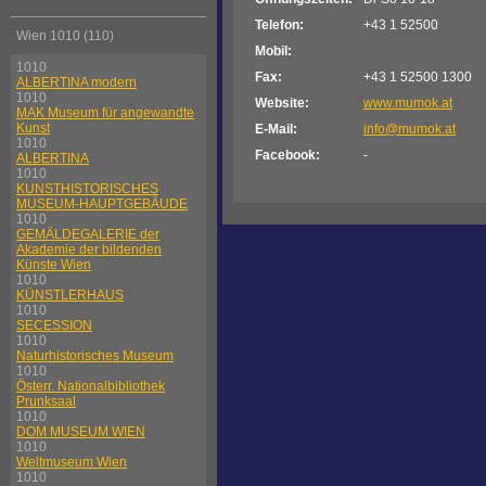
Telefon:
+43 1 52500
Wien 1010 (110)
Mobil:
1010
Fax:
+43 1 52500 1300
ALBERTINA modern
1010
Website:
www.mumok.at
MAK Museum für angewandte
Kunst
E-Mail:
info@mumok.at
1010
Facebook:
-
ALBERTINA
1010
KUNSTHISTORISCHES
MUSEUM-HAUPTGEBÄUDE
1010
GEMÄLDEGALERIE der
Akademie der bildenden
Künste Wien
1010
KÜNSTLERHAUS
1010
SECESSION
1010
Naturhistorisches Museum
1010
Österr. Nationalbibliothek
Prunksaal
1010
DOM MUSEUM WIEN
1010
Weltmuseum Wien
1010