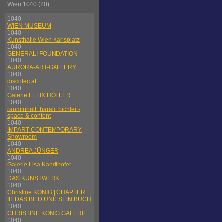
Wien 1040 (20)
1040
WIEN MUSEUM
1040
Kunsthalle Wien Karlsplatz
1040
GENERALI FOUNDATION
1040
AURORA-ART-GALLERY
1040
discotec.at
1040
Galerie FELIX HÖLLER
1040
rauminhalt_harald bichler -
space & content
1040
IMPART CONTEMPORARY
Showroom
1040
ANDREA JÜNGER
1040
Galerie Lisa Kandlhofer
1040
DAS KUNSTWERK
1040
Christine KÖNIG | CHAPTER
III: DAS BILD UND SEIN BUCH
1040
CHRISTINE KÖNIG GALERIE
1040