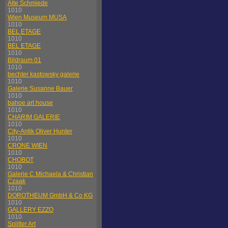
Alte Schmiede
1010
Wien Museum MUSA
1010
BEL ETAGE
1010
BEL ETAGE
1010
Bildraum 01
1010
bechter kastowsky galerie
1010
Galerie Susanne Bauer
1010
bahoe art house
1010
CHARIM GALERIE
1010
City-Antik Oliver Hunter
1010
CRONE WIEN
1010
CHOBOT
1010
Galerie C Michaela & Christian
Czaak
1010
DOROTHEUM GmbH & Co KG
1010
GALLERY EZZO
1010
Splitter Art