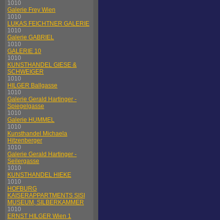
1010
Galerie Frey Wien
1010
LUKAS FEICHTNER GALERIE
1010
Galerie GABRIEL
1010
GALERIE 10
1010
KUNSTHANDEL GIESE &
SCHWEIGER
1010
HILGER Ballgasse
1010
Galerie Gerald Hartinger -
Spiegelgasse
1010
Galerie HUMMEL
1010
Kunsthandel Michaela
Hitzenberger
1010
Galerie Gerald Hartinger -
Seilergasse
1010
KUNSTHANDEL HIEKE
1010
HOFBURG
KAISERAPPARTMENTS SISI
MUSEUM, SILBERKAMMER
1010
ERNST HILGER Wien 1