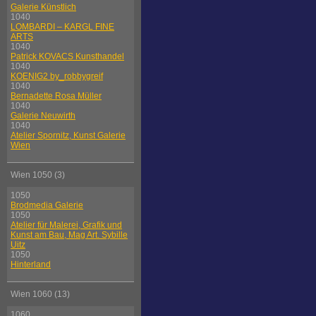
Galerie Künstlich
1040
LOMBARDI – KARGL FINE
ARTS
1040
Patrick KOVACS Kunsthandel
1040
KOENIG2 by_robbygreif
1040
Bernadette Rosa Müller
1040
Galerie Neuwirth
1040
Atelier Spornitz, Kunst Galerie
Wien
Wien 1050 (3)
1050
Brodmedia Galerie
1050
Atelier für Malerei, Grafik und
Kunst am Bau, Mag Art. Sybille
Uitz
1050
Hinterland
Wien 1060 (13)
1060