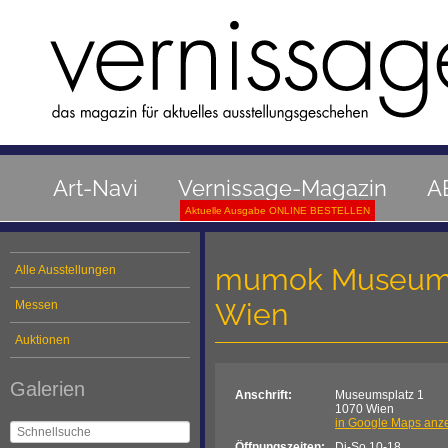
Art-Navi
Vernissage-Magazin
A
Aktuelle Ausgabe ONLINE BESTELLEN
mumok Museum m
Alle Ausstellungen
Wien
Messen
Auktionen
Galerien
Anschrift:
Museumsplatz 1
1070 Wien
in Google Maps anz
Öffnungszeiten:
Di-So 10-18