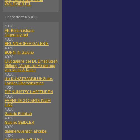
WALDVIERTEL
Oberösterreich (63)
4020
AK-Bildungshaus
Jägermayrhof
4020
BRUNNHOFER GALERIE
4020
BURN-IN Galerie
4020
Clubgalerie der Dr. Ernst Koref-
Stiftung, Verein zur Förderung
von Kunst & Kultur
4020
die KUNSTSAMMLUNG des
Landes Oberösterreich
4020
DIE KUNSTSCHAFFENDEN
4020
FRANCISCO CAROLINUM
LINZ
4020
Galerie Fröhlich
4020
Galerie SEIDLER
4020
galerie wuensch aircube
4020