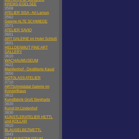
KREMS-EGELSEE
3508
ATELIER SISA - Art Larson
3562
Galerie ALTE SCHMIEDE
3571
ATELIER SAVIO
3601
ART GALERIE im Hotel Schloß
3601
HELLDENMUT FINE ART
GALLERY
3610
WACHAUMUSEUM
3622
Marillenhof - Destillerie Kausl
3650
HOTGLASS ATELIER
3710
ARTSchmidatal Galerie im
Konzerthaus
3812
Kunstfabrik Groß Siegharts
3820
Kunst im Lindenhof
3830
KÜNSTLERATELIER HETTL
und KOLLAR
3910
BLAUGELBEZWETTL
3943
DAS KUNSTMUSEUM