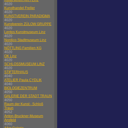
Kulturverein AKH-Linz
4020
Kunsthandel Freller
4020
KUNSTVEREIN PARADIGMA
4020
Kunstverein ZÜLOW GRUPPE
4020
Lentos Kunstmuseum Linz
4020
Nordico Stadtmuseum Linz
4020
NÖTTLING Familien KG
4020
OK Linz
4020
SCHLOSSMUSEUM LINZ
4020
STIFTERHAUS
4040
ATELIER Paula CYDLIK
4040
BIOLOGIEZENTRUM
4050
GALERIE DER STADT TRAUN
4050
Raum der Kunst - Schloß
Traun
4052
Anton-Bruckner-Museum
Ansfeld
4060