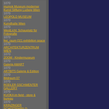
1070
mumok Museum moderner
Kunst Stiftung Ludwig Wien
1070
LEOPOLD MUSEUM
1070
Kunsthalle Wien
1070
WestLicht. Schauplatz für
Fotografie
1070
frei_raum Q21 exhibition space
1070
ARCHITEKTURZENTRUM
WIEN
1070
ZOOM - Kindermuseum
1070
Galerie AMART
1070
ARTBITS Galerie & Edition
1070
Bildraum 07
1070
RODLER GSCHWENTER
GALLERY
1070
KUOKA im field - store &
bureau
1070
KRINZINGER
SCHOTTENFELD