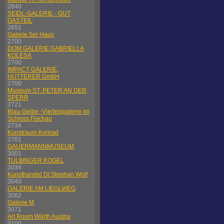
2640
SEIDL-GALERIE - GUT
GASTEIL
2651
Galerie 5er Haus
2700
DOM GALERIE GABRIELLA
KOLESA
2700
IMPACT GALERIE,
HUTTERER GmbH
2700
Museum ST. PETER AN DER
SPERR
2721
Blau-Gelbe -Viertelsgalerie im
Schloss Fischau
2734
Kunstraum Konrad
2761
GAUERMANNMUSEUM
3001
TULBINGER KOGEL
3034
Kunsthandel DI Stephan Wolf
3040
GALERIE AM LIEGLWEG
3062
Galerie M
3071
Art Room Würth Austria
3100