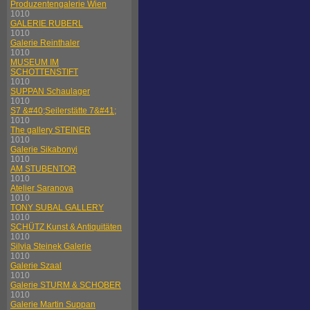
Produzentengalerie Wien
1010
GALERIE RUBERL
1010
Galerie Reinthaler
1010
MUSEUM IM
SCHOTTENSTIFT
1010
SUPPAN Schaulager
1010
S7 &#40;Seilerstätte 7&#41;
1010
The gallery STEINER
1010
Galerie Sikabonyi
1010
AM STUBENTOR
1010
Atelier Saranova
1010
TONY SUBAL GALLERY
1010
SCHÜTZ Kunst & Antiquitäten
1010
Silvia Steinek Galerie
1010
Galerie Szaal
1010
Galerie STURM & SCHOBER
1010
Galerie Martin Suppan