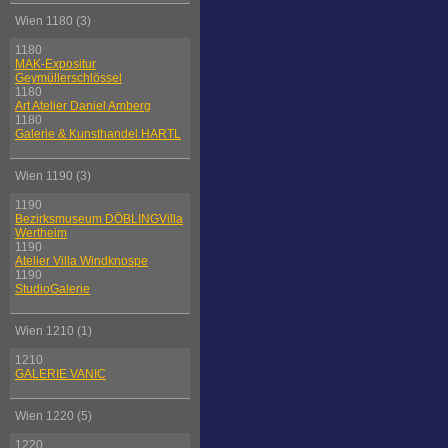
Wien 1180 (3)
1180
MAK-Expositur
Geymüllerschlössel
1180
Art Atelier Daniel Amberg
1180
Galerie & Kunsthandel HARTL
Wien 1190 (3)
1190
Bezirksmuseum DÖBLINGVilla
Wertheim
1190
Atelier Villa Windknospe
1190
StudioGalerie
Wien 1210 (1)
1210
GALERIE VANIC
Wien 1220 (5)
1220