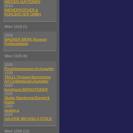
WIDDER AUKTIONEN
1010
WIENERROITHER &
KOHLBACHER GMBH
Wien 1018 (1)
1018
WAGNER:WERK Museum
Postsparkasse
Wien 1020 (6)
1020
Porzellanmuseum im Augarten
1020
TBA21-Thyssen-Bornemisza
Art Contemporary Augarten
1020
kunstraum BERNSTEINER
1020
Studio Steinbrener/Dempf &
Huber
1020
section.a
1020
GALERIE MICHAELA STOCK
Wien 1030 (12)