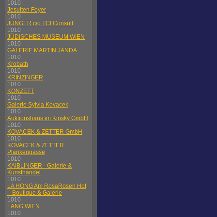
1010
Jesuiten Foyer
1010
JÜNGER c/o TCI Consult
1010
JÜDISCHES MUSEUM WIEN
1010
GALERIE MARTIN JANDA
1010
Krobath
1010
KRINZINGER
1010
KONZETT
1010
Galerie Sylvia Kovacek
1010
Auktionshaus im Kinsky GmbH
1010
KOVACEK & ZETTER GmbH
1010
KOVACEK & ZETTER
Plankengasse
1010
KAIBLINGER - Galerie &
Kunsthandel
1010
LA HONG Am RosaRosen Hof
– Boutique & Galerie
1010
LANG WIEN
1010