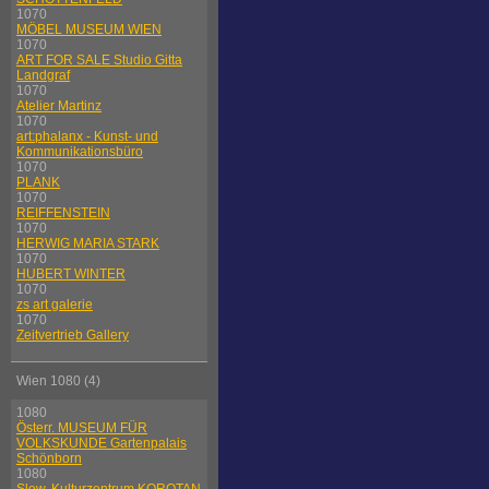
1070
MÖBEL MUSEUM WIEN
1070
ART FOR SALE Studio Gitta
Landgraf
1070
Atelier Martinz
1070
art:phalanx - Kunst- und
Kommunikationsbüro
1070
PLANK
1070
REIFFENSTEIN
1070
HERWIG MARIA STARK
1070
HUBERT WINTER
1070
zs art galerie
1070
Zeitvertrieb Gallery
Wien 1080 (4)
1080
Österr. MUSEUM FÜR
VOLKSKUNDE Gartenpalais
Schönborn
1080