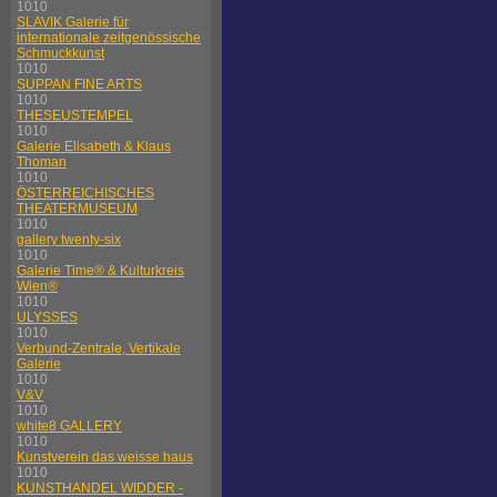
1010
SLAVIK Galerie für
internationale zeitgenössische
Schmuckkunst
1010
SUPPAN FINE ARTS
1010
THESEUSTEMPEL
1010
Galerie Elisabeth & Klaus
Thoman
1010
ÖSTERREICHISCHES
THEATERMUSEUM
1010
gallery twenty-six
1010
Galerie Time® & Kulturkreis
Wien®
1010
ULYSSES
1010
Verbund-Zentrale, Vertikale
Galerie
1010
V&V
1010
white8 GALLERY
1010
Kunstverein das weisse haus
1010
KUNSTHANDEL WIDDER -