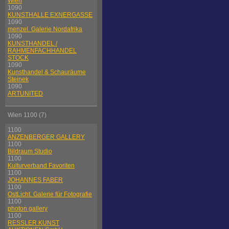
Wien
1090
KUNSTHALLE EXNERGASSE
1090
menzel. Galerie Nordafrika
1090
KUNSTHANDEL /
RAHMENFACHHANDEL
STOCK
1090
Kunsthandel & Schauräume
Steinek
1090
ARTUNITED
Wien 1100 (7)
1100
ANZENBERGER GALLERY
1100
Bildraum Studio
1100
Kulturverband Favoriten
1100
JOHANNES FABER
1100
OstLicht. Galerie für Fotografie
1100
photon gallery
1100
RESSLER KUNST