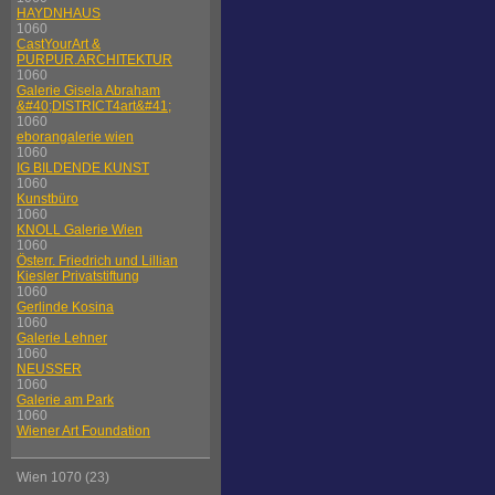
HAYDNHAUS
1060
CastYourArt &
PURPUR.ARCHITEKTUR
1060
Galerie Gisela Abraham
&#40;DISTRICT4art&#41;
1060
eborangalerie wien
1060
IG BILDENDE KUNST
1060
Kunstbüro
1060
KNOLL Galerie Wien
1060
Österr. Friedrich und Lillian
Kiesler Privatstiftung
1060
Gerlinde Kosina
1060
Galerie Lehner
1060
NEUSSER
1060
Galerie am Park
1060
Wiener Art Foundation
Wien 1070 (23)