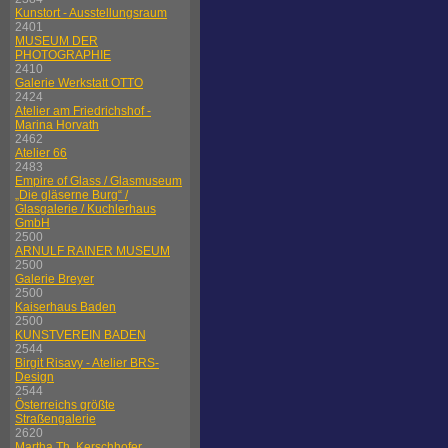
Kunstort - Ausstellungsraum
2401
MUSEUM DER
PHOTOGRAPHIE
2410
Galerie Werkstatt OTTO
2424
Atelier am Friedrichshof -
Marina Horvath
2462
Atelier 66
2483
Empire of Glass / Glasmuseum
„Die gläserne Burg“ /
Glasgalerie / Kuchlerhaus
GmbH
2500
ARNULF RAINER MUSEUM
2500
Galerie Breyer
2500
Kaiserhaus Baden
2500
KUNSTVEREIN BADEN
2544
Birgit Risavy - Atelier BRS-
Design
2544
Österreichs größte
Straßengalerie
2620
Martha Th. Kerschhofer