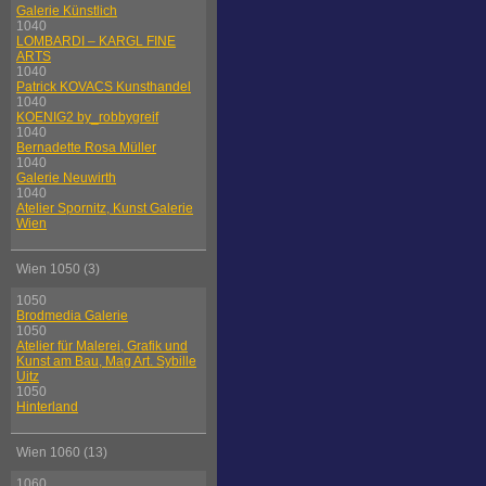
Galerie Künstlich
1040
LOMBARDI – KARGL FINE
ARTS
1040
Patrick KOVACS Kunsthandel
1040
KOENIG2 by_robbygreif
1040
Bernadette Rosa Müller
1040
Galerie Neuwirth
1040
Atelier Spornitz, Kunst Galerie
Wien
Wien 1050 (3)
1050
Brodmedia Galerie
1050
Atelier für Malerei, Grafik und
Kunst am Bau, Mag Art. Sybille
Uitz
1050
Hinterland
Wien 1060 (13)
1060