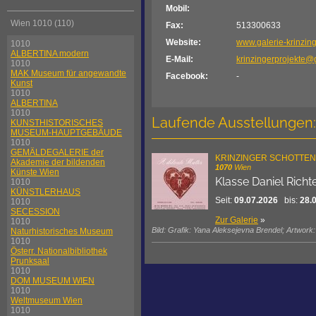
Mobil:
Wien 1010 (110)
Fax:
513300633
Website:
www.galerie-krinzing
1010
ALBERTINA modern
E-Mail:
krinzingerprojekte@
1010
MAK Museum für angewandte
Facebook:
-
Kunst
1010
ALBERTINA
1010
Laufende Ausstellungen:
KUNSTHISTORISCHES
MUSEUM-HAUPTGEBÄUDE
1010
GEMÄLDEGALERIE der
KRINZINGER SCHOTTE
Akademie der bildenden
1070
Wien
Künste Wien
Klasse Daniel Richte
1010
KÜNSTLERHAUS
Seit:
09.07.2026
bis:
28.
1010
SECESSION
Zur Galerie
»
1010
Bild: Grafik: Yana Aleksejevna Brendel; Artwor
Naturhistorisches Museum
1010
Österr. Nationalbibliothek
Prunksaal
1010
DOM MUSEUM WIEN
1010
Weltmuseum Wien
1010