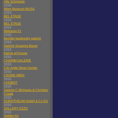
Alte Schmiede
1010
Wien Museum MUSA
1010
BEL ETAGE
1010
BEL ETAGE
1010
Bildraum 01
1010
bechter kastowsky galerie
1010
Galerie Susanne Bauer
1010
bahoe art house
1010
CHARIM GALERIE
1010
City-Antik Oliver Hunter
1010
CRONE WIEN
1010
CHOBOT
1010
Galerie C Michaela & Christian
Czaak
1010
DOROTHEUM GmbH & Co KG
1010
GALLERY EZZO
1010
Splitter Art