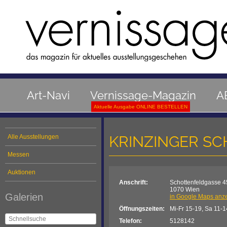
Art-Navi
Vernissage-Magazin
A
Aktuelle Ausgabe ONLINE BESTELLEN
KRINZINGER S
Alle Ausstellungen
Messen
Auktionen
Anschrift:
Schottenfeldgasse 4
1070 Wien
Galerien
in Google Maps anz
Öffnungszeiten:
Mi-Fr 15-19, Sa 11-1
Telefon:
5128142