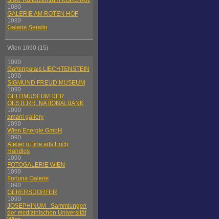
Slow. Kulturzentrum KOROTAN
1080
GALERIE AM ROTEN HOF
1080
Galerie Serafin
Wien 1090 (15)
1090
Gartenpalais LIECHTENSTEIN
1090
SIGMUND FREUD MUSEUM
1090
GELDMUSEUM DER
OESTERR. NATIONALBANK
1090
amani gallery
1090
Wien Energie GmbH
1090
Atelier of fine arts Erich
Handlos
1090
FOTOGALERIE WIEN
1090
Fortuna Galerie
1090
GERERSDORFER
1090
JOSEPHINUM - Sammlungen
der medizinischen Universität