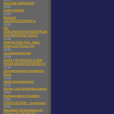
GALERIE MARINGER
3100
KUNST/WERK
3100
Museum
NIEDERÖSTERREICH
3100
NÖ
DOKUMENTATIONSZENTRUM
FÜR MODERNE KUNST
3104
HOFGALERIE FIGL, Dkfm.
Anton und Florian Figl
3109
Ausstellungsbrücke
3109
KUNST IM ÖFFENTLICHEN
RAUM NIEDERÖSTERREICH
3130
Schupfengalerie KunstAtelier
Remi
3160
Atelier Knochenarbeit
3202
Bürger- und Gemeindezentrum
3300
Rathausgalerie Amstetten
3340
STADTGALERIE - raumimpuls
3352
blaugelbe Viertelsgalerie im
Schloss ST. PETER/AU