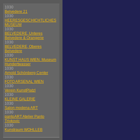
1030
Belvedere 21
1030
HEERESGESCHICHTLICHES
MUSEUM
1030
BELVEDERE, Unteres
Belvedere & Orangerie
1030
BELVEDERE, Oberes
Belvedere
1030
KUNST HAUS WIEN. Museum
Hundertwasser
1030
Arnold Schönberg Center
1030
FOTO ARSENAL WIEN
1030
Verein KunstPlatzl
1030
KLEINE GALERIE
1030
Salon modena ART
1030
pantoART Atelier Panto
Trivkovic
1030
Kunstraum WOHLLEB