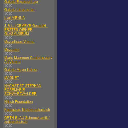
Galerie Emanuel Layr
1010
Galerie Lindengrün
1010
L.art VIENNA
1010
J. & L. LOBMEYR GesmbH -
ERSTES WIENER
GLASMUSEUM
1010
Mozarthaus Vienna
1010
Mezzanin
1010
Mario Mauroner Contemporary
Art Vienna
1010
Galerie Meyer Kainer
1010
MAGNET
1010
NÄCHST ST. STEPHAN
ROSEMARIE
SCHWARZWÄLDER
1010
Nitsch-Foundation
1010
Kunstraum Niederoesterreich
1010
ORTH-BLAU Schmuck antik /
zeitgenössisch
1010