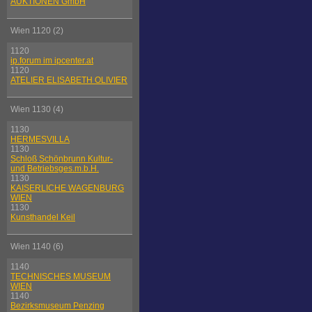
AUKTIONEN GmbH
Wien 1120 (2)
1120
ip.forum im ipcenter.at
1120
ATELIER ELISABETH OLIVIER
Wien 1130 (4)
1130
HERMESVILLA
1130
Schloß Schönbrunn Kultur-
und Betriebsges.m.b.H.
1130
KAISERLICHE WAGENBURG
WIEN
1130
Kunsthandel Keil
Wien 1140 (6)
1140
TECHNISCHES MUSEUM
WIEN
1140
Bezirksmuseum Penzing