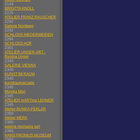
2143
BRIGITTA KNOLL
2225
ATELIER FRANZ RAUSCHER
2292
Galerie Nordweg
2292
SCHLOSS NIEDERWEIDEN
2294
SCHLOSS HOF
2301
ATELIER UNGER-ART -
Regina Unger
2340
GALERIE VIENNA
2340
KUNST IM RAUM
2340
kunstraumarcade
2340
Monika Mori
2345
ATELIER mARTina LEHNER
2345
Atelier BUNKA-PEKLAR
2380
Atelier MERK
2380
galerie michaela seif
2380
HANS FRONIUS MUSEUM
2384