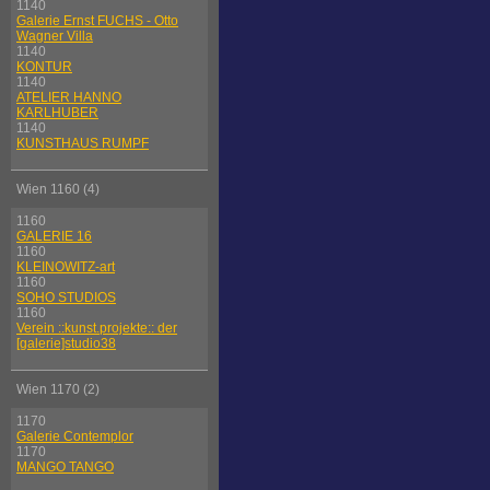
1140
Galerie Ernst FUCHS - Otto
Wagner Villa
1140
KONTUR
1140
ATELIER HANNO
KARLHUBER
1140
KUNSTHAUS RUMPF
Wien 1160 (4)
1160
GALERIE 16
1160
KLEINOWITZ-art
1160
SOHO STUDIOS
1160
Verein ::kunst.projekte:: der
[galerie]studio38
Wien 1170 (2)
1170
Galerie Contemplor
1170
MANGO TANGO