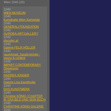
Wien 1040 (20)
1040
WIEN MUSEUM
1040
Kunsthalle Wien Karlsplatz
1040
GENERALI FOUNDATION
1040
AURORA-ART-GALLERY
1040
discotec.at
1040
Galerie FELIX HÖLLER
1040
rauminhalt_harald bichler -
space & content
1040
IMPART CONTEMPORARY
Showroom
1040
ANDREA JÜNGER
1040
Galerie Lisa Kandlhofer
1040
DAS KUNSTWERK
1040
Christine KÖNIG | CHAPTER
III: DAS BILD UND SEIN BUCH
1040
CHRISTINE KÖNIG GALERIE
1040