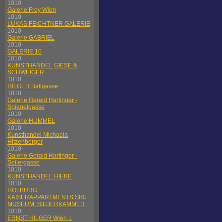
1010
Galerie Frey Wien
1010
LUKAS FEICHTNER GALERIE
1010
Galerie GABRIEL
1010
GALERIE 10
1010
KUNSTHANDEL GIESE &
SCHWEIGER
1010
HILGER Ballgasse
1010
Galerie Gerald Hartinger -
Spiegelgasse
1010
Galerie HUMMEL
1010
Kunsthandel Michaela
Hitzenberger
1010
Galerie Gerald Hartinger -
Seilergasse
1010
KUNSTHANDEL HIEKE
1010
HOFBURG
KAISERAPPARTMENTS SISI
MUSEUM, SILBERKAMMER
1010
ERNST HILGER Wien 1