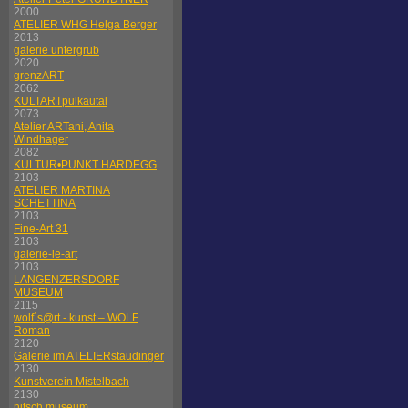
2000
ATELIER WHG Helga Berger
2013
galerie untergrub
2020
grenzART
2062
KULTARTpulkautal
2073
Atelier ARTani, Anita
Windhager
2082
KULTUR•PUNKT HARDEGG
2103
ATELIER MARTINA
SCHETTINA
2103
Fine-Art 31
2103
galerie-le-art
2103
LANGENZERSDORF
MUSEUM
2115
wolf´s@rt - kunst – WOLF
Roman
2120
Galerie im ATELIERstaudinger
2130
Kunstverein Mistelbach
2130
nitsch museum