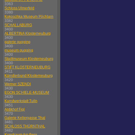
3363
Schloss Ulmerfeld
3380
Kokoschka Museum Pöchlarn
3382
SCHALLABURG
3400
ALBERTINA Klosterneuburg
3400
galerie gugging
3400
museum gugging
3400
Stadtmuseum Klosterneuburg
3400
STIFT KLOSTERNEUBURG
3411
Künstlerbund Klosterneuburg
3420
Werner SZENDI
3430
EGON SCHIELE-MUSEUM
3430
Kunstwerkstatt Tulln
3451
Antikhof Figl
3470
Galerie Kellergasse Thal
3481
SCHLOSS THÜRNTHAL
3482
Kunstraum Am Berg