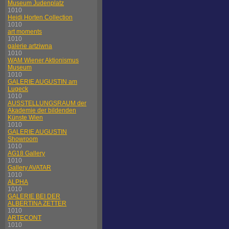
Museum Judenplatz
1010
Heidi Horten Collection
1010
art moments
1010
galerie artziwna
1010
WAM Wiener Aktionismus
Museum
1010
GALERIE AUGUSTIN am
Lugeck
1010
AUSSTELLUNGSRAUM der
Akademie der bildenden
Künste Wien
1010
GALERIE AUGUSTIN
Showroom
1010
AG18 Gallery
1010
Gallery AVATAR
1010
ALPHA
1010
GALERIE BEI DER
ALBERTINA ZETTER
1010
ARTECONT
1010