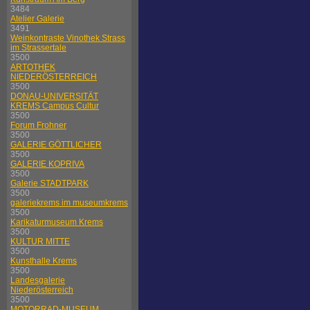
3484
Atelier Galerie
3491
Weinkontraste Vinothek Strass
im Strassertale
3500
ARTOTHEK
NIEDERÖSTERREICH
3500
DONAU-UNIVERSITÄT
KREMS Campus Cultur
3500
Forum Frohner
3500
GALERIE GÖTTLICHER
3500
GALERIE KOPRIVA
3500
Galerie STADTPARK
3500
galeriekrems im museumkrems
3500
Karikaturmuseum Krems
3500
KULTUR MITTE
3500
Kunsthalle Krems
3500
Landesgalerie
Niederösterreich
3500
MOTORRAD-MUSEUM