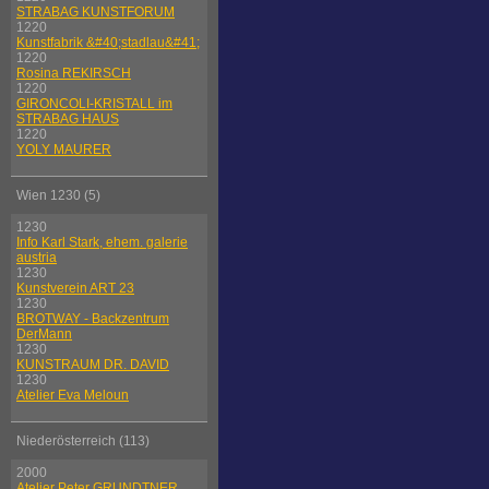
STRABAG KUNSTFORUM
1220
Kunstfabrik &#40;stadlau&#41;
1220
Rosina REKIRSCH
1220
GIRONCOLI-KRISTALL im
STRABAG HAUS
1220
YOLY MAURER
Wien 1230 (5)
1230
Info Karl Stark, ehem. galerie
austria
1230
Kunstverein ART 23
1230
BROTWAY - Backzentrum
DerMann
1230
KUNSTRAUM DR. DAVID
1230
Atelier Eva Meloun
Niederösterreich (113)
2000
Atelier Peter GRUNDTNER