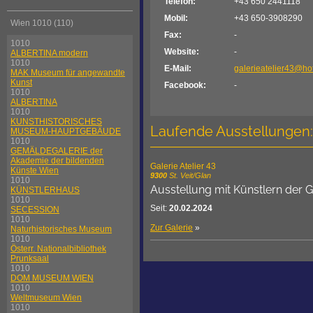
Telefon:
+43 650 2441118
Mobil:
+43 650-3908290
Wien 1010 (110)
Fax:
-
1010
Website:
-
ALBERTINA modern
1010
E-Mail:
galerieatelier43@ho
MAK Museum für angewandte
Kunst
Facebook:
-
1010
ALBERTINA
1010
KUNSTHISTORISCHES
Laufende Ausstellungen:
MUSEUM-HAUPTGEBÄUDE
1010
GEMÄLDEGALERIE der
Akademie der bildenden
Galerie Atelier 43
Künste Wien
9300
St. Veit/Glan
1010
Ausstellung mit Künstlern der G
KÜNSTLERHAUS
1010
Seit:
20.02.2024
SECESSION
1010
Zur Galerie
»
Naturhistorisches Museum
1010
Österr. Nationalbibliothek
Prunksaal
1010
DOM MUSEUM WIEN
1010
Weltmuseum Wien
1010