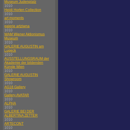
Museum Judenplatz
1010
Heidi Horten Collection
1010
art moments
1010
galerie artziwna
1010
WAM Wiener Aktionismus
Museum
1010
GALERIE AUGUSTIN am
Lugeck
1010
AUSSTELLUNGSRAUM der
Akademie der bildenden
Künste Wien
1010
GALERIE AUGUSTIN
Showroom
1010
AG18 Gallery
1010
Gallery AVATAR
1010
ALPHA
1010
GALERIE BEI DER
ALBERTINA ZETTER
1010
ARTECONT
1010