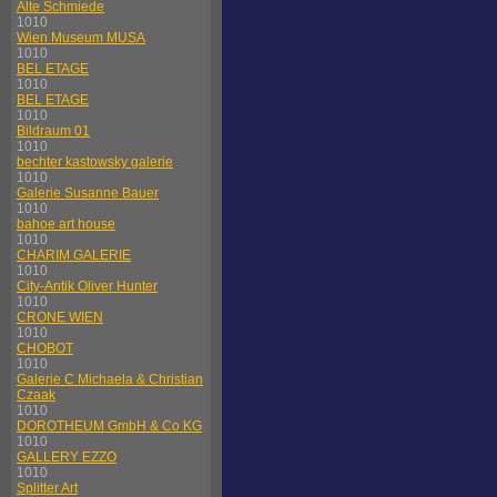
Alte Schmiede
1010
Wien Museum MUSA
1010
BEL ETAGE
1010
BEL ETAGE
1010
Bildraum 01
1010
bechter kastowsky galerie
1010
Galerie Susanne Bauer
1010
bahoe art house
1010
CHARIM GALERIE
1010
City-Antik Oliver Hunter
1010
CRONE WIEN
1010
CHOBOT
1010
Galerie C Michaela & Christian
Czaak
1010
DOROTHEUM GmbH & Co KG
1010
GALLERY EZZO
1010
Splitter Art