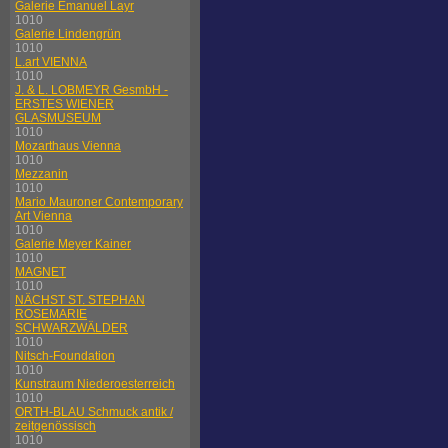
Galerie Emanuel Layr
1010
Galerie Lindengrün
1010
L.art VIENNA
1010
J. & L. LOBMEYR GesmbH -
ERSTES WIENER
GLASMUSEUM
1010
Mozarthaus Vienna
1010
Mezzanin
1010
Mario Mauroner Contemporary
Art Vienna
1010
Galerie Meyer Kainer
1010
MAGNET
1010
NÄCHST ST. STEPHAN
ROSEMARIE
SCHWARZWÄLDER
1010
Nitsch-Foundation
1010
Kunstraum Niederoesterreich
1010
ORTH-BLAU Schmuck antik /
zeitgenössisch
1010