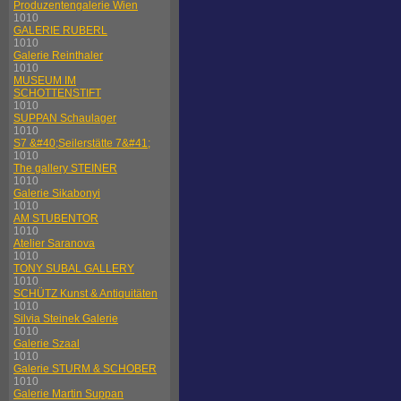
Produzentengalerie Wien
1010
GALERIE RUBERL
1010
Galerie Reinthaler
1010
MUSEUM IM
SCHOTTENSTIFT
1010
SUPPAN Schaulager
1010
S7 &#40;Seilerstätte 7&#41;
1010
The gallery STEINER
1010
Galerie Sikabonyi
1010
AM STUBENTOR
1010
Atelier Saranova
1010
TONY SUBAL GALLERY
1010
SCHÜTZ Kunst & Antiquitäten
1010
Silvia Steinek Galerie
1010
Galerie Szaal
1010
Galerie STURM & SCHOBER
1010
Galerie Martin Suppan