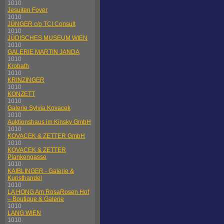
1010
Jesuiten Foyer
1010
JÜNGER c/o TCI Consult
1010
JÜDISCHES MUSEUM WIEN
1010
GALERIE MARTIN JANDA
1010
Krobath
1010
KRINZINGER
1010
KONZETT
1010
Galerie Sylvia Kovacek
1010
Auktionshaus im Kinsky GmbH
1010
KOVACEK & ZETTER GmbH
1010
KOVACEK & ZETTER
Plankengasse
1010
KAIBLINGER - Galerie &
Kunsthandel
1010
LA HONG Am RosaRosen Hof
– Boutique & Galerie
1010
LANG WIEN
1010