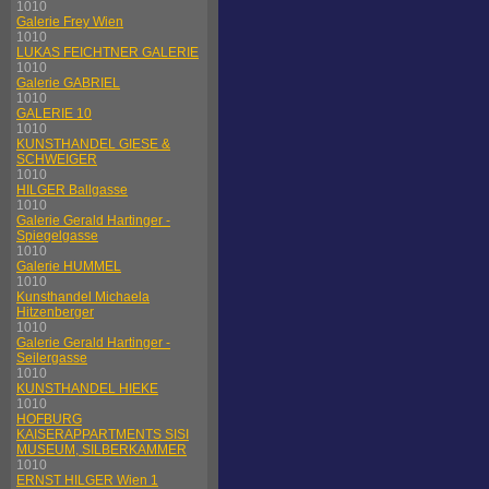
1010
Galerie Frey Wien
1010
LUKAS FEICHTNER GALERIE
1010
Galerie GABRIEL
1010
GALERIE 10
1010
KUNSTHANDEL GIESE &
SCHWEIGER
1010
HILGER Ballgasse
1010
Galerie Gerald Hartinger -
Spiegelgasse
1010
Galerie HUMMEL
1010
Kunsthandel Michaela
Hitzenberger
1010
Galerie Gerald Hartinger -
Seilergasse
1010
KUNSTHANDEL HIEKE
1010
HOFBURG
KAISERAPPARTMENTS SISI
MUSEUM, SILBERKAMMER
1010
ERNST HILGER Wien 1