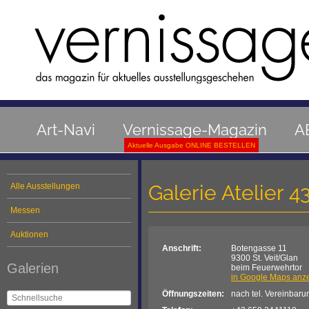
Art-Navi
Vernissage-Magazin
A
Aktuelle Ausgabe ONLINE BESTELLEN
Galerie Atelier 4
Alle Ausstellungen
Messen
Auktionen
Anschrift:
Botengasse 11
9300 St. Veit/Glan
Galerien
beim Feuerwehrtor
in Google Maps anz
Öffnungszeiten:
nach tel. Vereinbaru