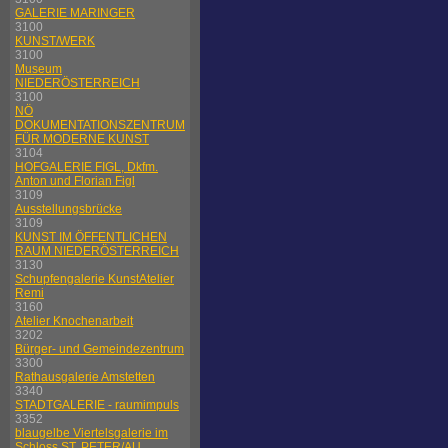
GALERIE MARINGER
3100
KUNST/WERK
3100
Museum
NIEDERÖSTERREICH
3100
NÖ
DOKUMENTATIONSZENTRUM
FÜR MODERNE KUNST
3104
HOFGALERIE FIGL, Dkfm.
Anton und Florian Figl
3109
Ausstellungsbrücke
3109
KUNST IM ÖFFENTLICHEN
RAUM NIEDERÖSTERREICH
3130
Schupfengalerie KunstAtelier
Remi
3160
Atelier Knochenarbeit
3202
Bürger- und Gemeindezentrum
3300
Rathausgalerie Amstetten
3340
STADTGALERIE - raumimpuls
3352
blaugelbe Viertelsgalerie im
Schloss ST. PETER/AU