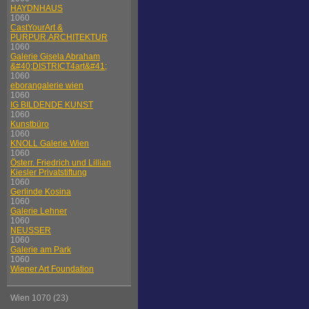
HAYDNHAUS
1060
CastYourArt &
PURPUR.ARCHITEKTUR
1060
Galerie Gisela Abraham
&#40;DISTRICT4art&#41;
1060
eborangalerie wien
1060
IG BILDENDE KUNST
1060
Kunstbüro
1060
KNOLL Galerie Wien
1060
Österr. Friedrich und Lillian
Kiesler Privatstiftung
1060
Gerlinde Kosina
1060
Galerie Lehner
1060
NEUSSER
1060
Galerie am Park
1060
Wiener Art Foundation
Wien 1070 (23)