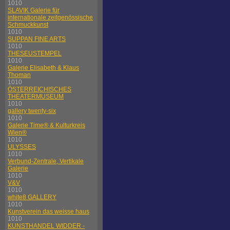
1010
SLAVIK Galerie für
internationale zeitgenössische
Schmuckkunst
1010
SUPPAN FINE ARTS
1010
THESEUSTEMPEL
1010
Galerie Elisabeth & Klaus
Thoman
1010
ÖSTERREICHISCHES
THEATERMUSEUM
1010
gallery twenty-six
1010
Galerie Time® & Kulturkreis
Wien®
1010
ULYSSES
1010
Verbund-Zentrale, Vertikale
Galerie
1010
V&V
1010
white8 GALLERY
1010
Kunstverein das weisse haus
1010
KUNSTHANDEL WIDDER -