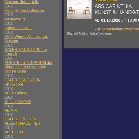
9020
Klagenfurt
Museum Judenplatz
ARS CARINTHIA
1010
Heidi Horten Collection
KUNST & HANDWERK
1010
art moments
Ab:
01.10.2026
um 18:00 
1010
galerie artziwna
Zur Veranstaltungswebsit
1010
Bild: (c) Walter Hösel, insieme
WAM Wiener Aktionismus
Museum
1010
GALERIE AUGUSTIN am
Lugeck
1010
AUSSTELLUNGSRAUM der
Akademie der bildenden
Künste Wien
1010
GALERIE AUGUSTIN
Showroom
1010
AG18 Gallery
1010
Gallery AVATAR
1010
ALPHA
1010
GALERIE BEI DER
ALBERTINA ZETTER
1010
ARTECONT
1010