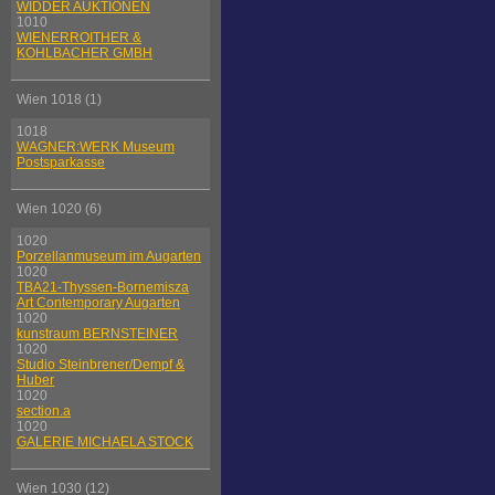
WIDDER AUKTIONEN
1010
WIENERROITHER &
KOHLBACHER GMBH
Wien 1018 (1)
1018
WAGNER:WERK Museum
Postsparkasse
Wien 1020 (6)
1020
Porzellanmuseum im Augarten
1020
TBA21-Thyssen-Bornemisza
Art Contemporary Augarten
1020
kunstraum BERNSTEINER
1020
Studio Steinbrener/Dempf &
Huber
1020
section.a
1020
GALERIE MICHAELA STOCK
Wien 1030 (12)