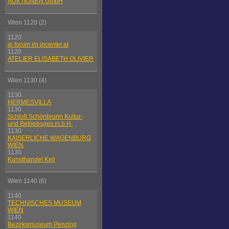
AUKTIONEN GmbH
Wien 1120 (2)
1120
ip.forum im ipcenter.at
1120
ATELIER ELISABETH OLIVIER
Wien 1130 (4)
1130
HERMESVILLA
1130
Schloß Schönbrunn Kultur-
und Betriebsges.m.b.H.
1130
KAISERLICHE WAGENBURG
WIEN
1130
Kunsthandel Keil
Wien 1140 (6)
1140
TECHNISCHES MUSEUM
WIEN
1140
Bezirksmuseum Penzing