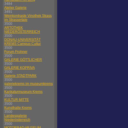
3484
Atelier Galerie
3491
Weinkontraste Vinothek Strass
im Strassertale
3500
ARTOTHEK
NIEDERÖSTERREICH
3500
DONAU-UNIVERSITÄT
KREMS Campus Cultur
3500
Forum Frohner
3500
GALERIE GÖTTLICHER
3500
GALERIE KOPRIVA
3500
Galerie STADTPARK
3500
galeriekrems im museumkrems
3500
Karikaturmuseum Krems
3500
KULTUR MITTE
3500
Kunsthalle Krems
3500
Landesgalerie
Niederösterreich
3500
MOTORRAD-MUSEUM