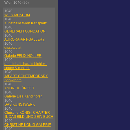
Wien 1040 (20)
1040
WIEN MUSEUM
1040
Kunsthalle Wien Karlsplatz
1040
GENERALI FOUNDATION
1040
AURORA-ART-GALLERY
1040
discotec.at
1040
Galerie FELIX HÖLLER
1040
rauminhalt_harald bichler -
space & content
1040
IMPART CONTEMPORARY
Showroom
1040
ANDREA JÜNGER
1040
Galerie Lisa Kandlhofer
1040
DAS KUNSTWERK
1040
Christine KÖNIG | CHAPTER
III: DAS BILD UND SEIN BUCH
1040
CHRISTINE KÖNIG GALERIE
1040