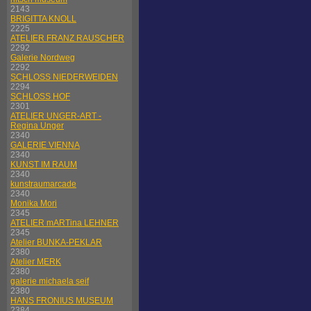
2143
BRIGITTA KNOLL
2225
ATELIER FRANZ RAUSCHER
2292
Galerie Nordweg
2292
SCHLOSS NIEDERWEIDEN
2294
SCHLOSS HOF
2301
ATELIER UNGER-ART -
Regina Unger
2340
GALERIE VIENNA
2340
KUNST IM RAUM
2340
kunstraumarcade
2340
Monika Mori
2345
ATELIER mARTina LEHNER
2345
Atelier BUNKA-PEKLAR
2380
Atelier MERK
2380
galerie michaela seif
2380
HANS FRONIUS MUSEUM
2384