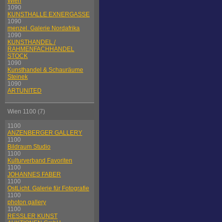
Wien
1090
KUNSTHALLE EXNERGASSE
1090
menzel. Galerie Nordafrika
1090
KUNSTHANDEL /
RAHMENFACHHANDEL
STOCK
1090
Kunsthandel & Schauräume
Steinek
1090
ARTUNITED
Wien 1100 (7)
1100
ANZENBERGER GALLERY
1100
Bildraum Studio
1100
Kulturverband Favoriten
1100
JOHANNES FABER
1100
OstLicht. Galerie für Fotografie
1100
photon gallery
1100
RESSLER KUNST