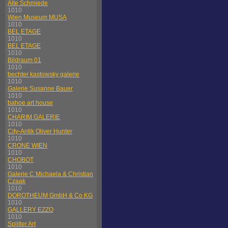
Alte Schmiede
1010
Wien Museum MUSA
1010
BEL ETAGE
1010
BEL ETAGE
1010
Bildraum 01
1010
bechter kastowsky galerie
1010
Galerie Susanne Bauer
1010
bahoe art house
1010
CHARIM GALERIE
1010
City-Antik Oliver Hunter
1010
CRONE WIEN
1010
CHOBOT
1010
Galerie C Michaela & Christian
Czaak
1010
DOROTHEUM GmbH & Co KG
1010
GALLERY EZZO
1010
Splitter Art