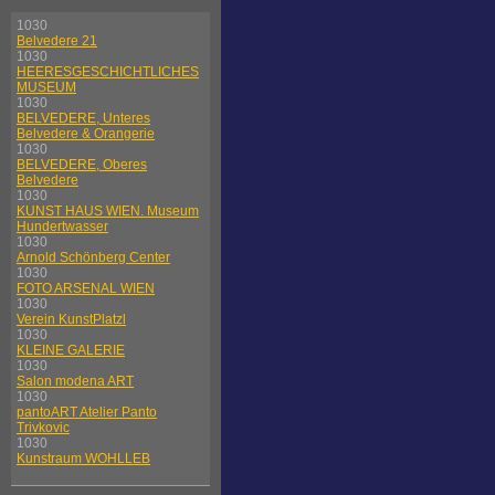
1030
Belvedere 21
1030
HEERESGESCHICHTLICHES
MUSEUM
1030
BELVEDERE, Unteres
Belvedere & Orangerie
1030
BELVEDERE, Oberes
Belvedere
1030
KUNST HAUS WIEN. Museum
Hundertwasser
1030
Arnold Schönberg Center
1030
FOTO ARSENAL WIEN
1030
Verein KunstPlatzl
1030
KLEINE GALERIE
1030
Salon modena ART
1030
pantoART Atelier Panto
Trivkovic
1030
Kunstraum WOHLLEB