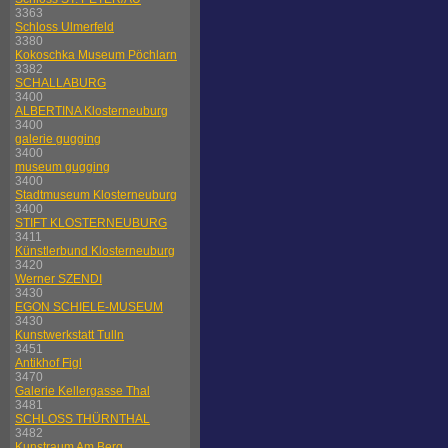
3363
Schloss Ulmerfeld
3380
Kokoschka Museum Pöchlarn
3382
SCHALLABURG
3400
ALBERTINA Klosterneuburg
3400
galerie gugging
3400
museum gugging
3400
Stadtmuseum Klosterneuburg
3400
STIFT KLOSTERNEUBURG
3411
Künstlerbund Klosterneuburg
3420
Werner SZENDI
3430
EGON SCHIELE-MUSEUM
3430
Kunstwerkstatt Tulln
3451
Antikhof Figl
3470
Galerie Kellergasse Thal
3481
SCHLOSS THÜRNTHAL
3482
Kunstraum Am Berg