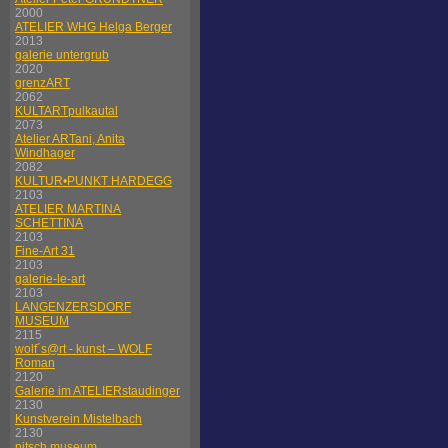
2000
ATELIER WHG Helga Berger
2013
galerie untergrub
2020
grenzART
2062
KULTARTpulkautal
2073
Atelier ARTani, Anita
Windhager
2082
KULTUR•PUNKT HARDEGG
2103
ATELIER MARTINA
SCHETTINA
2103
Fine-Art 31
2103
galerie-le-art
2103
LANGENZERSDORF
MUSEUM
2115
wolf´s@rt - kunst – WOLF
Roman
2120
Galerie im ATELIERstaudinger
2130
Kunstverein Mistelbach
2130
nitsch museum