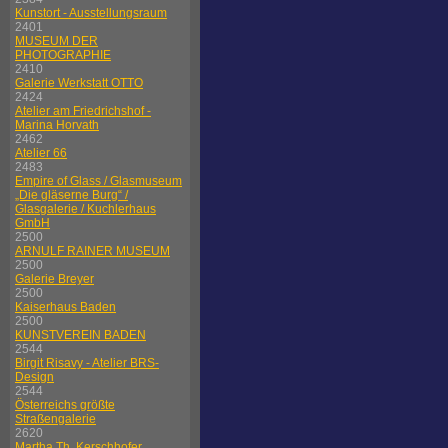
Kunstort - Ausstellungsraum
2401
MUSEUM DER
PHOTOGRAPHIE
2410
Galerie Werkstatt OTTO
2424
Atelier am Friedrichshof -
Marina Horvath
2462
Atelier 66
2483
Empire of Glass / Glasmuseum
„Die gläserne Burg“ /
Glasgalerie / Kuchlerhaus
GmbH
2500
ARNULF RAINER MUSEUM
2500
Galerie Breyer
2500
Kaiserhaus Baden
2500
KUNSTVEREIN BADEN
2544
Birgit Risavy - Atelier BRS-
Design
2544
Österreichs größte
Straßengalerie
2620
Martha Th. Kerschhofer