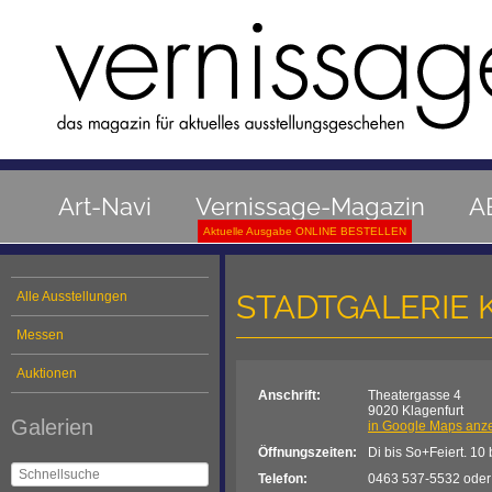
Art-Navi
Vernissage-Magazin
A
Aktuelle Ausgabe ONLINE BESTELLEN
STADTGALERIE
Alle Ausstellungen
Messen
Auktionen
Anschrift:
Theatergasse 4
9020 Klagenfurt
Galerien
in Google Maps anz
Öffnungszeiten:
Di bis So+Feiert. 10 
Telefon:
0463 537-5532 oder