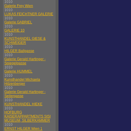
1010
Galerie Frey Wien
1010
LUKAS FEICHTNER GALERIE
1010
Galerie GABRIEL
1010
GALERIE 10
1010
KUNSTHANDEL GIESE &
SCHWEIGER
1010
HILGER Ballgasse
1010
Galerie Gerald Hartinger -
Spiegelgasse
1010
Galerie HUMMEL
1010
Kunsthandel Michaela
Hitzenberger
1010
Galerie Gerald Hartinger -
Seilergasse
1010
KUNSTHANDEL HIEKE
1010
HOFBURG
KAISERAPPARTMENTS SISI
MUSEUM, SILBERKAMMER
1010
ERNST HILGER Wien 1