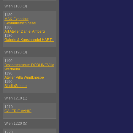
Wien 1180 (3)
1180
MAK-Expositur
Geymüllerschlössel
1180
Art Atelier Daniel Amberg
1180
Galerie & Kunsthandel HARTL
Wien 1190 (3)
1190
Bezirksmuseum DÖBLINGVilla
Wertheim
1190
Atelier Villa Windknospe
1190
StudioGalerie
Wien 1210 (1)
1210
GALERIE VANIC
Wien 1220 (5)
1220