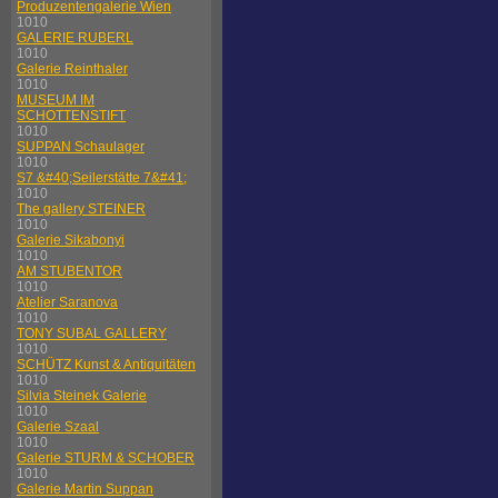
Produzentengalerie Wien
1010
GALERIE RUBERL
1010
Galerie Reinthaler
1010
MUSEUM IM
SCHOTTENSTIFT
1010
SUPPAN Schaulager
1010
S7 &#40;Seilerstätte 7&#41;
1010
The gallery STEINER
1010
Galerie Sikabonyi
1010
AM STUBENTOR
1010
Atelier Saranova
1010
TONY SUBAL GALLERY
1010
SCHÜTZ Kunst & Antiquitäten
1010
Silvia Steinek Galerie
1010
Galerie Szaal
1010
Galerie STURM & SCHOBER
1010
Galerie Martin Suppan