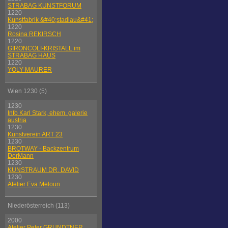
STRABAG KUNSTFORUM
1220
Kunstfabrik &#40;stadlau&#41;
1220
Rosina REKIRSCH
1220
GIRONCOLI-KRISTALL im
STRABAG HAUS
1220
YOLY MAURER
Wien 1230 (5)
1230
Info Karl Stark, ehem. galerie
austria
1230
Kunstverein ART 23
1230
BROTWAY - Backzentrum
DerMann
1230
KUNSTRAUM DR. DAVID
1230
Atelier Eva Meloun
Niederösterreich (113)
2000
Atelier Peter GRUNDTNER