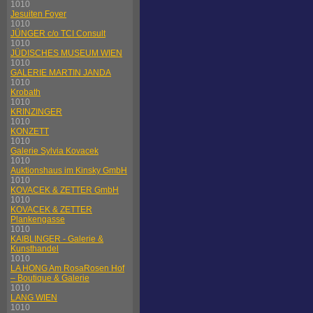
1010
Jesuiten Foyer
1010
JÜNGER c/o TCI Consult
1010
JÜDISCHES MUSEUM WIEN
1010
GALERIE MARTIN JANDA
1010
Krobath
1010
KRINZINGER
1010
KONZETT
1010
Galerie Sylvia Kovacek
1010
Auktionshaus im Kinsky GmbH
1010
KOVACEK & ZETTER GmbH
1010
KOVACEK & ZETTER
Plankengasse
1010
KAIBLINGER - Galerie &
Kunsthandel
1010
LA HONG Am RosaRosen Hof
– Boutique & Galerie
1010
LANG WIEN
1010