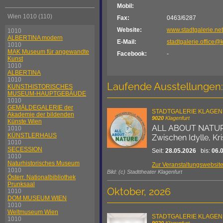
Mobil:
Wien 1010 (110)
Fax:
0463/6287
Website:
www.stadtgalerie.net
1010
ALBERTINA modern
E-Mail:
stadtgalerie.office@k
1010
MAK Museum für angewandte
Facebook:
-
Kunst
1010
ALBERTINA
1010
Laufende Ausstellungen:
KUNSTHISTORISCHES
MUSEUM-HAUPTGEBÄUDE
1010
GEMÄLDEGALERIE der
STADTGALERIE KLAGE
Akademie der bildenden
9020
Klagenfurt
Künste Wien
ALL ABOUT NATU
1010
KÜNSTLERHAUS
Zwischen Idylle, K
1010
SECESSION
Seit:
28.05.2026
bis:
06.
1010
Naturhistorisches Museum
Zur Veranstaltungswebsit
1010
Bild: (c) Stadttheater Klagenfurt
Österr. Nationalbibliothek
Prunksaal
Oktober, 2026
1010
DOM MUSEUM WIEN
1010
Weltmuseum Wien
STADTGALERIE KLAGE
1010