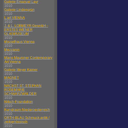
Galerie Emanuel Layr
1010
Galerie Lindengrün
1010
L.art VIENNA
1010
J. & L. LOBMEYR GesmbH -
ERSTES WIENER
GLASMUSEUM
1010
Mozarthaus Vienna
1010
Mezzanin
1010
Mario Mauroner Contemporary
Art Vienna
1010
Galerie Meyer Kainer
1010
MAGNET
1010
NÄCHST ST. STEPHAN
ROSEMARIE
SCHWARZWÄLDER
1010
Nitsch-Foundation
1010
Kunstraum Niederoesterreich
1010
ORTH-BLAU Schmuck antik /
zeitgenössisch
1010