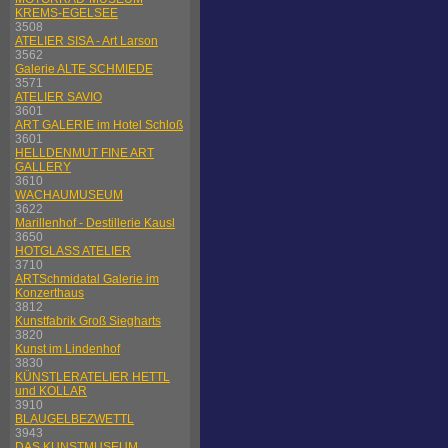
KREMS-EGELSEE
3508
ATELIER SISA - Art Larson
3562
Galerie ALTE SCHMIEDE
3571
ATELIER SAVIO
3601
ART GALERIE im Hotel Schloß
3601
HELLDENMUT FINE ART
GALLERY
3610
WACHAUMUSEUM
3622
Marillenhof - Destillerie Kausl
3650
HOTGLASS ATELIER
3710
ARTSchmidatal Galerie im
Konzerthaus
3812
Kunstfabrik Groß Siegharts
3820
Kunst im Lindenhof
3830
KÜNSTLERATELIER HETTL
und KOLLAR
3910
BLAUGELBEZWETTL
3943
DAS KUNSTMUSEUM