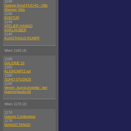
1140
Galerie Ernst FUCHS - Otto
Wagner Villa
1140
KONTUR
1140
ATELIER HANNO
KARLHUBER
1140
KUNSTHAUS RUMPF
Wien 1160 (4)
1160
GALERIE 16
1160
KLEINOWITZ-art
1160
SOHO STUDIOS
1160
Verein ::kunst.projekte:: der
[galerie]studio38
Wien 1170 (2)
1170
Galerie Contemplor
1170
MANGO TANGO