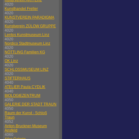
Kulturverein AKH-Linz
4020
Kunsthandel Freller
4020
KUNSTVEREIN PARADIGMA
4020
Kunstverein ZÜLOW GRUPPE
4020
Lentos Kunstmuseum Linz
4020
Nordico Stadtmuseum Linz
4020
NÖTTLING Familien KG
4020
OK Linz
4020
SCHLOSSMUSEUM LINZ
4020
STIFTERHAUS
4040
ATELIER Paula CYDLIK
4040
BIOLOGIEZENTRUM
4050
GALERIE DER STADT TRAUN
4050
Raum der Kunst - Schloß
Traun
4052
Anton-Bruckner-Museum
Ansfeld
4060