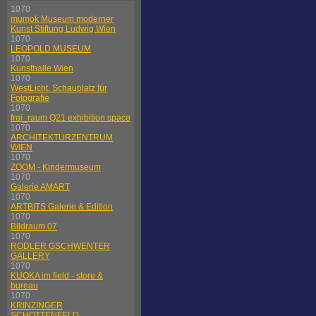
1070
mumok Museum moderner
Kunst Stiftung Ludwig Wien
1070
LEOPOLD MUSEUM
1070
Kunsthalle Wien
1070
WestLicht. Schauplatz für
Fotografie
1070
frei_raum Q21 exhibition space
1070
ARCHITEKTURZENTRUM
WIEN
1070
ZOOM - Kindermuseum
1070
Galerie AMART
1070
ARTBITS Galerie & Edition
1070
Bildraum 07
1070
RODLER GSCHWENTER
GALLERY
1070
KUOKA im field - store &
bureau
1070
KRINZINGER
SCHOTTENFELD