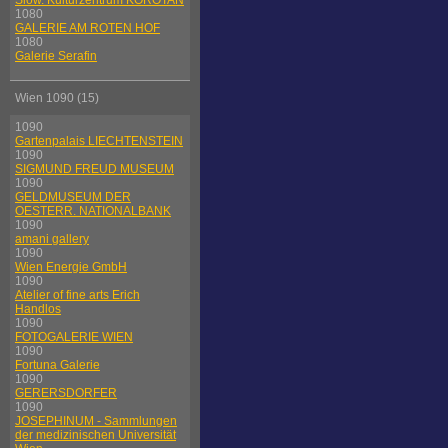
Slow. Kulturzentrum KOROTAN
1080
GALERIE AM ROTEN HOF
1080
Galerie Serafin
Wien 1090 (15)
1090
Gartenpalais LIECHTENSTEIN
1090
SIGMUND FREUD MUSEUM
1090
GELDMUSEUM DER
OESTERR. NATIONALBANK
1090
amani gallery
1090
Wien Energie GmbH
1090
Atelier of fine arts Erich
Handlos
1090
FOTOGALERIE WIEN
1090
Fortuna Galerie
1090
GERERSDORFER
1090
JOSEPHINUM - Sammlungen
der medizinischen Universität