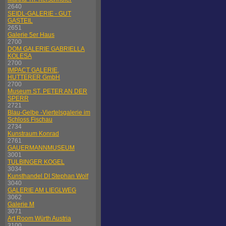
2640
SEIDL-GALERIE - GUT
GASTEIL
2651
Galerie 5er Haus
2700
DOM GALERIE GABRIELLA
KOLESA
2700
IMPACT GALERIE,
HUTTERER GmbH
2700
Museum ST. PETER AN DER
SPERR
2721
Blau-Gelbe -Viertelsgalerie im
Schloss Fischau
2734
Kunstraum Konrad
2761
GAUERMANNMUSEUM
3001
TULBINGER KOGEL
3034
Kunsthandel DI Stephan Wolf
3040
GALERIE AM LIEGLWEG
3062
Galerie M
3071
Art Room Würth Austria
3100