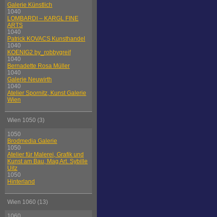
Galerie Künstlich
1040
LOMBARDI – KARGL FINE
ARTS
1040
Patrick KOVACS Kunsthandel
1040
KOENIG2 by_robbygreif
1040
Bernadette Rosa Müller
1040
Galerie Neuwirth
1040
Atelier Spornitz, Kunst Galerie
Wien
Wien 1050 (3)
1050
Brodmedia Galerie
1050
Atelier für Malerei, Grafik und
Kunst am Bau, Mag Art. Sybille
Uitz
1050
Hinterland
Wien 1060 (13)
1060