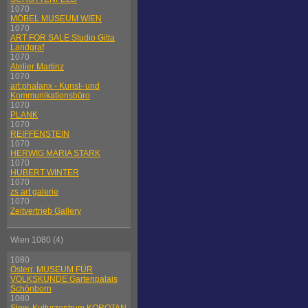
1070
MÖBEL MUSEUM WIEN
1070
ART FOR SALE Studio Gitta
Landgraf
1070
Atelier Martinz
1070
art:phalanx - Kunst- und
Kommunikationsbüro
1070
PLANK
1070
REIFFENSTEIN
1070
HERWIG MARIA STARK
1070
HUBERT WINTER
1070
zs art galerie
1070
Zeitvertrieb Gallery
Wien 1080 (4)
1080
Österr. MUSEUM FÜR
VOLKSKUNDE Gartenpalais
Schönborn
1080