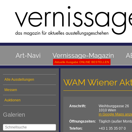
Art-Navi
Vernissage-Magazin
A
Aktuelle Ausgabe ONLINE BESTELLEN
WAM Wiener Ak
Alle Ausstellungen
Messen
Auktionen
Anschrift:
Weihburggasse 26
1010 Wien
Galerien
in Google Maps anz
Öffnungszeiten:
Täglich (außer Mont
Telefon:
+43 1 35 35 07 0