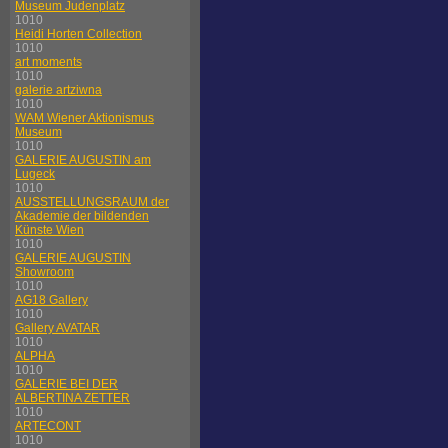
Museum Judenplatz
1010
Heidi Horten Collection
1010
art moments
1010
galerie artziwna
1010
WAM Wiener Aktionismus
Museum
1010
GALERIE AUGUSTIN am
Lugeck
1010
AUSSTELLUNGSRAUM der
Akademie der bildenden
Künste Wien
1010
GALERIE AUGUSTIN
Showroom
1010
AG18 Gallery
1010
Gallery AVATAR
1010
ALPHA
1010
GALERIE BEI DER
ALBERTINA ZETTER
1010
ARTECONT
1010