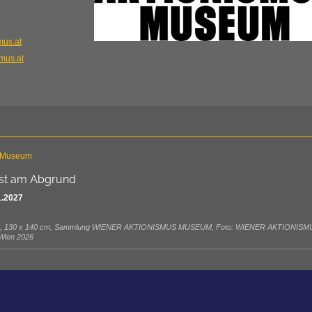
mus.at
mus.at
s Museum
st am Abgrund
1.2027
l, 1983, 130 x 140 cm, Sammlung WIENER AKTIONISMUS MUSEUM, Foto: WIENER AKTIONISM
Wien 2026