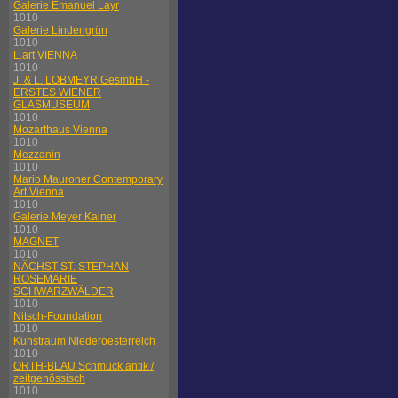
Galerie Emanuel Layr
1010
Galerie Lindengrün
1010
L.art VIENNA
1010
J. & L. LOBMEYR GesmbH -
ERSTES WIENER
GLASMUSEUM
1010
Mozarthaus Vienna
1010
Mezzanin
1010
Mario Mauroner Contemporary
Art Vienna
1010
Galerie Meyer Kainer
1010
MAGNET
1010
NÄCHST ST. STEPHAN
ROSEMARIE
SCHWARZWÄLDER
1010
Nitsch-Foundation
1010
Kunstraum Niederoesterreich
1010
ORTH-BLAU Schmuck antik /
zeitgenössisch
1010