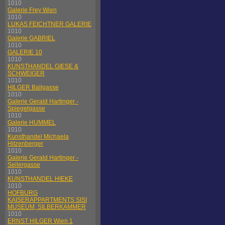
1010
Galerie Frey Wien
1010
LUKAS FEICHTNER GALERIE
1010
Galerie GABRIEL
1010
GALERIE 10
1010
KUNSTHANDEL GIESE &
SCHWEIGER
1010
HILGER Ballgasse
1010
Galerie Gerald Hartinger -
Spiegelgasse
1010
Galerie HUMMEL
1010
Kunsthandel Michaela
Hitzenberger
1010
Galerie Gerald Hartinger -
Seilergasse
1010
KUNSTHANDEL HIEKE
1010
HOFBURG
KAISERAPPARTMENTS SISI
MUSEUM, SILBERKAMMER
1010
ERNST HILGER Wien 1