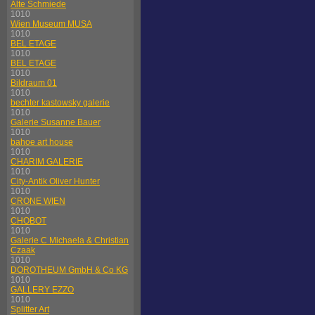
Alte Schmiede
1010
Wien Museum MUSA
1010
BEL ETAGE
1010
BEL ETAGE
1010
Bildraum 01
1010
bechter kastowsky galerie
1010
Galerie Susanne Bauer
1010
bahoe art house
1010
CHARIM GALERIE
1010
City-Antik Oliver Hunter
1010
CRONE WIEN
1010
CHOBOT
1010
Galerie C Michaela & Christian
Czaak
1010
DOROTHEUM GmbH & Co KG
1010
GALLERY EZZO
1010
Splitter Art