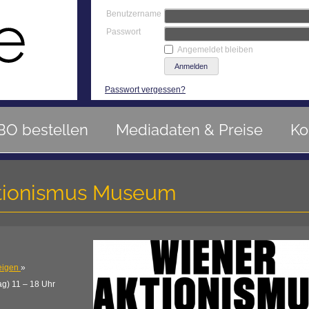
Benutzername
Passwort
Angemeldet bleiben
Passwort vergessen?
BO bestellen
Mediadaten & Preise
Ko
tionismus Museum
eigen
»
ag) 11 – 18 Uhr