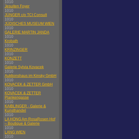
1010
Jesuiten Foyer
1010
JÜNGER c/o TCI Consult
1010
JÜDISCHES MUSEUM WIEN
1010
GALERIE MARTIN JANDA
1010
Krobath
1010
KRINZINGER
1010
KONZETT
1010
Galerie Sylvia Kovacek
1010
Auktionshaus im Kinsky GmbH
1010
KOVACEK & ZETTER GmbH
1010
KOVACEK & ZETTER
Plankengasse
1010
KAIBLINGER - Galerie &
Kunsthandel
1010
LA HONG Am RosaRosen Hof
– Boutique & Galerie
1010
LANG WIEN
1010