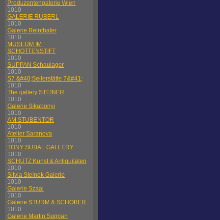
Produzentengalerie Wien
1010
GALERIE RUBERL
1010
Galerie Reinthaler
1010
MUSEUM IM
SCHOTTENSTIFT
1010
SUPPAN Schaulager
1010
S7 &#40;Seilerstätte 7&#41;
1010
The gallery STEINER
1010
Galerie Sikabonyi
1010
AM STUBENTOR
1010
Atelier Saranova
1010
TONY SUBAL GALLERY
1010
SCHÜTZ Kunst & Antiquitäten
1010
Silvia Steinek Galerie
1010
Galerie Szaal
1010
Galerie STURM & SCHOBER
1010
Galerie Martin Suppan