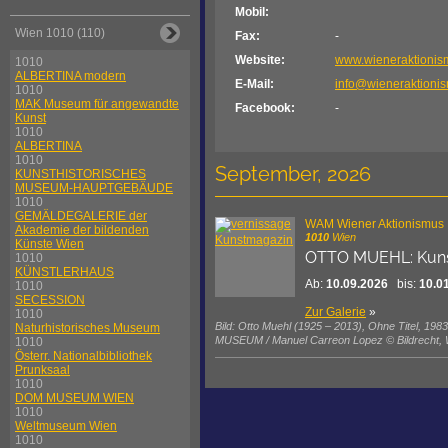
Mobil:
Wien 1010 (110)
Fax:
-
Website:
www.wieneraktionis
1010
ALBERTINA modern
E-Mail:
info@wieneraktionis
1010
MAK Museum für angewandte
Facebook:
-
Kunst
1010
ALBERTINA
1010
September, 2026
KUNSTHISTORISCHES
MUSEUM-HAUPTGEBÄUDE
1010
GEMÄLDEGALERIE der
WAM Wiener Aktionismu
Akademie der bildenden
1010
Wien
Künste Wien
OTTO MUEHL: Kun
1010
KÜNSTLERHAUS
Ab:
10.09.2026
bis:
10.0
1010
SECESSION
Zur Galerie
»
1010
Bild: Otto Muehl (1925 – 2013), Ohne Tite
Naturhistorisches Museum
MUSEUM / Manuel Carreon Lopez © Bildrecht, 
1010
Österr. Nationalbibliothek
Prunksaal
1010
DOM MUSEUM WIEN
1010
Weltmuseum Wien
1010