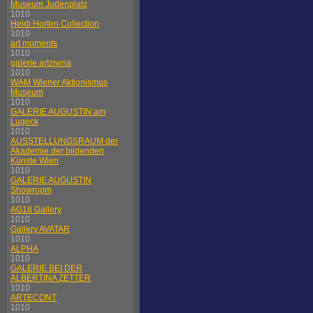
Museum Judenplatz
1010
Heidi Horten Collection
1010
art moments
1010
galerie artziwna
1010
WAM Wiener Aktionismus
Museum
1010
GALERIE AUGUSTIN am
Lugeck
1010
AUSSTELLUNGSRAUM der
Akademie der bildenden
Künste Wien
1010
GALERIE AUGUSTIN
Showroom
1010
AG18 Gallery
1010
Gallery AVATAR
1010
ALPHA
1010
GALERIE BEI DER
ALBERTINA ZETTER
1010
ARTECONT
1010