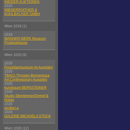
WIDDER AUKTIONEN
1010
WIENERROITHER &
KOHLBACHER GMBH
Wien 1018 (1)
1018
WAGNER:WERK Museum
Postsparkasse
Wien 1020 (6)
1020
Porzellanmuseum im Augarten
1020
TBA21-Thyssen-Bornemisza
Art Contemporary Augarten
1020
kunstraum BERNSTEINER
1020
Studio Steinbrener/Dempf &
Huber
1020
section.a
1020
GALERIE MICHAELA STOCK
Wien 1030 (12)