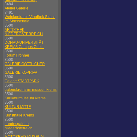
3484
Atelier Galerie
3491
Weinkontraste Vinothek Strass
im Strassertale
3500
ARTOTHEK
NIEDERÖSTERREICH
3500
DONAU-UNIVERSITÄT
KREMS Campus Cultur
3500
Forum Frohner
3500
GALERIE GÖTTLICHER
3500
GALERIE KOPRIVA
3500
Galerie STADTPARK
3500
galeriekrems im museumkrems
3500
Karikaturmuseum Krems
3500
KULTUR MITTE
3500
Kunsthalle Krems
3500
Landesgalerie
Niederösterreich
3500
MOTORRAD-MUSEUM