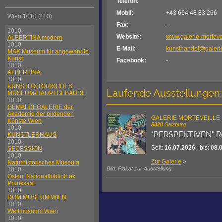
Telefon:
Mobil:
+43 664 48 83 266
Wien 1010 (110)
Fax:
-
1010
Website:
www.galerie-mortevei
ALBERTINA modern
1010
E-Mail:
kunsthandel@galerie
MAK Museum für angewandte
Kunst
Facebook:
-
1010
ALBERTINA
1010
KUNSTHISTORISCHES
Laufende Ausstellungen:
MUSEUM-HAUPTGEBÄUDE
1010
GEMÄLDEGALERIE der
Akademie der bildenden
GALERIE MORTEVEILLE
Künste Wien
5020
Salzburg
1010
"PERSPEKTIVEN" Re
KÜNSTLERHAUS
1010
Seit:
16.07.2026
bis:
08.
SECESSION
1010
Zur Galerie
»
Naturhistorisches Museum
Bild: Plakat zur Ausstellung
1010
Österr. Nationalbibliothek
Prunksaal
1010
DOM MUSEUM WIEN
1010
Weltmuseum Wien
1010