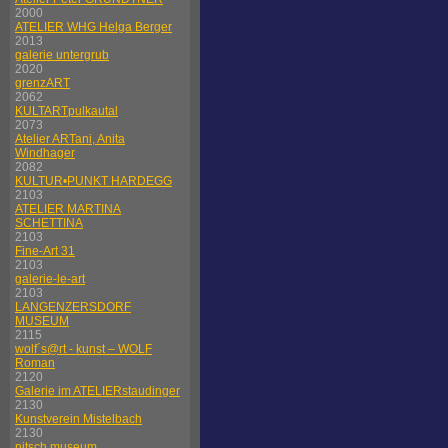
2000
ATELIER WHG Helga Berger
2013
galerie untergrub
2020
grenzART
2062
KULTARTpulkautal
2073
Atelier ARTani, Anita
Windhager
2082
KULTUR•PUNKT HARDEGG
2103
ATELIER MARTINA
SCHETTINA
2103
Fine-Art 31
2103
galerie-le-art
2103
LANGENZERSDORF
MUSEUM
2115
wolf´s@rt - kunst – WOLF
Roman
2120
Galerie im ATELIERstaudinger
2130
Kunstverein Mistelbach
2130
nitsch museum