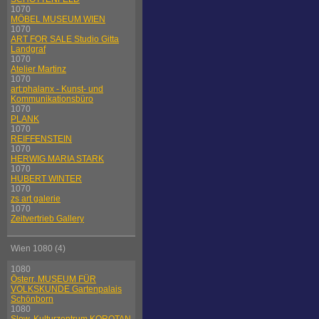
1070
MÖBEL MUSEUM WIEN
1070
ART FOR SALE Studio Gitta
Landgraf
1070
Atelier Martinz
1070
art:phalanx - Kunst- und
Kommunikationsbüro
1070
PLANK
1070
REIFFENSTEIN
1070
HERWIG MARIA STARK
1070
HUBERT WINTER
1070
zs art galerie
1070
Zeitvertrieb Gallery
Wien 1080 (4)
1080
Österr. MUSEUM FÜR
VOLKSKUNDE Gartenpalais
Schönborn
1080