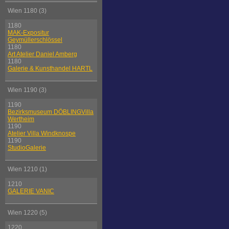
Wien 1180 (3)
1180
MAK-Expositur
Geymüllerschlössel
1180
Art Atelier Daniel Amberg
1180
Galerie & Kunsthandel HARTL
Wien 1190 (3)
1190
Bezirksmuseum DÖBLINGVilla
Wertheim
1190
Atelier Villa Windknospe
1190
StudioGalerie
Wien 1210 (1)
1210
GALERIE VANIC
Wien 1220 (5)
1220