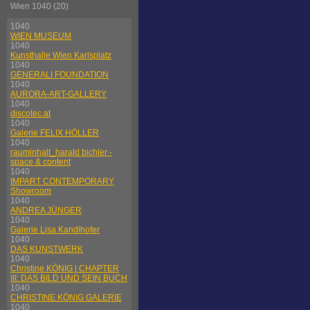
Wien 1040 (20)
1040
WIEN MUSEUM
1040
Kunsthalle Wien Karlsplatz
1040
GENERALI FOUNDATION
1040
AURORA-ART-GALLERY
1040
discotec.at
1040
Galerie FELIX HÖLLER
1040
rauminhalt_harald bichler -
space & content
1040
IMPART CONTEMPORARY
Showroom
1040
ANDREA JÜNGER
1040
Galerie Lisa Kandlhofer
1040
DAS KUNSTWERK
1040
Christine KÖNIG | CHAPTER
III: DAS BILD UND SEIN BUCH
1040
CHRISTINE KÖNIG GALERIE
1040