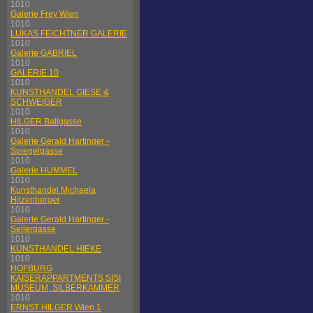
1010
Galerie Frey Wien
1010
LUKAS FEICHTNER GALERIE
1010
Galerie GABRIEL
1010
GALERIE 10
1010
KUNSTHANDEL GIESE &
SCHWEIGER
1010
HILGER Ballgasse
1010
Galerie Gerald Hartinger -
Spiegelgasse
1010
Galerie HUMMEL
1010
Kunsthandel Michaela
Hitzenberger
1010
Galerie Gerald Hartinger -
Seilergasse
1010
KUNSTHANDEL HIEKE
1010
HOFBURG
KAISERAPPARTMENTS SISI
MUSEUM, SILBERKAMMER
1010
ERNST HILGER Wien 1