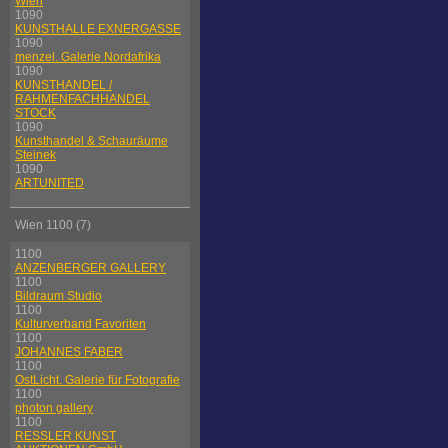
Wien
1090
KUNSTHALLE EXNERGASSE
1090
menzel. Galerie Nordafrika
1090
KUNSTHANDEL /
RAHMENFACHHANDEL
STOCK
1090
Kunsthandel & Schauräume
Steinek
1090
ARTUNITED
Wien 1100 (7)
1100
ANZENBERGER GALLERY
1100
Bildraum Studio
1100
Kulturverband Favoriten
1100
JOHANNES FABER
1100
OstLicht. Galerie für Fotografie
1100
photon gallery
1100
RESSLER KUNST