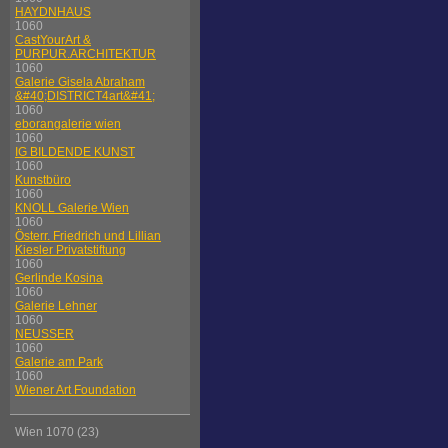
HAYDNHAUS
1060
CastYourArt &
PURPUR.ARCHITEKTUR
1060
Galerie Gisela Abraham
&#40;DISTRICT4art&#41;
1060
eborangalerie wien
1060
IG BILDENDE KUNST
1060
Kunstbüro
1060
KNOLL Galerie Wien
1060
Österr. Friedrich und Lillian
Kiesler Privatstiftung
1060
Gerlinde Kosina
1060
Galerie Lehner
1060
NEUSSER
1060
Galerie am Park
1060
Wiener Art Foundation
Wien 1070 (23)