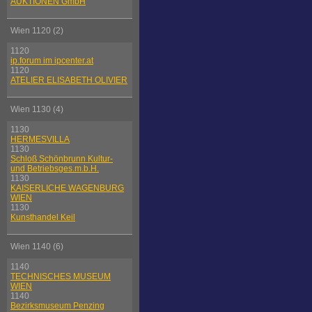
AUKTIONEN GmbH
Wien 1120 (2)
1120
ip.forum im ipcenter.at
1120
ATELIER ELISABETH OLIVIER
Wien 1130 (4)
1130
HERMESVILLA
1130
Schloß Schönbrunn Kultur-
und Betriebsges.m.b.H.
1130
KAISERLICHE WAGENBURG
WIEN
1130
Kunsthandel Keil
Wien 1140 (6)
1140
TECHNISCHES MUSEUM
WIEN
1140
Bezirksmuseum Penzing