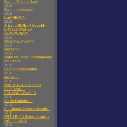
Galerie Emanuel Layr
1010
Galerie Lindengrün
1010
L.art VIENNA
1010
J. & L. LOBMEYR GesmbH -
ERSTES WIENER
GLASMUSEUM
1010
Mozarthaus Vienna
1010
Mezzanin
1010
Mario Mauroner Contemporary
Art Vienna
1010
Galerie Meyer Kainer
1010
MAGNET
1010
NÄCHST ST. STEPHAN
ROSEMARIE
SCHWARZWÄLDER
1010
Nitsch-Foundation
1010
Kunstraum Niederoesterreich
1010
ORTH-BLAU Schmuck antik /
zeitgenössisch
1010