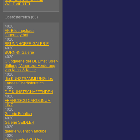
WALDVIERTEL
Oberösterreich (63)
4020
AK-Bildungshaus
Jägermayrhof
4020
BRUNNHOFER GALERIE
4020
BURN-IN Galerie
4020
Clubgalerie der Dr. Ernst Koref-
Stiftung, Verein zur Förderung
von Kunst & Kultur
4020
die KUNSTSAMMLUNG des
Landes Oberösterreich
4020
DIE KUNSTSCHAFFENDEN
4020
FRANCISCO CAROLINUM
LINZ
4020
Galerie Fröhlich
4020
Galerie SEIDLER
4020
galerie wuensch aircube
4020