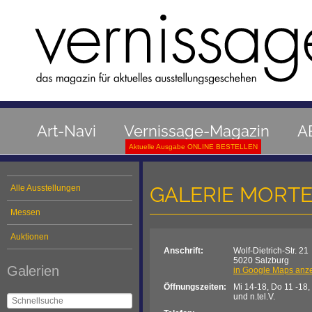
Art-Navi
Vernissage-Magazin
A
Aktuelle Ausgabe ONLINE BESTELLEN
GALERIE MORTE
Alle Ausstellungen
Messen
Auktionen
Anschrift:
Wolf-Dietrich-Str. 21
5020 Salzburg
Galerien
in Google Maps anz
Öffnungszeiten:
Mi 14-18, Do 11 -18,
und n.tel.V.