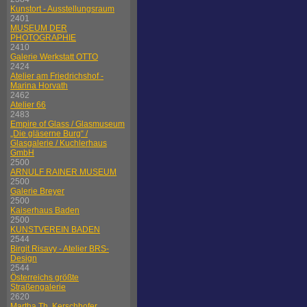
Kunstort - Ausstellungsraum
2401
MUSEUM DER
PHOTOGRAPHIE
2410
Galerie Werkstatt OTTO
2424
Atelier am Friedrichshof -
Marina Horvath
2462
Atelier 66
2483
Empire of Glass / Glasmuseum
„Die gläserne Burg“ /
Glasgalerie / Kuchlerhaus
GmbH
2500
ARNULF RAINER MUSEUM
2500
Galerie Breyer
2500
Kaiserhaus Baden
2500
KUNSTVEREIN BADEN
2544
Birgit Risavy - Atelier BRS-
Design
2544
Österreichs größte
Straßengalerie
2620
Martha Th. Kerschhofer