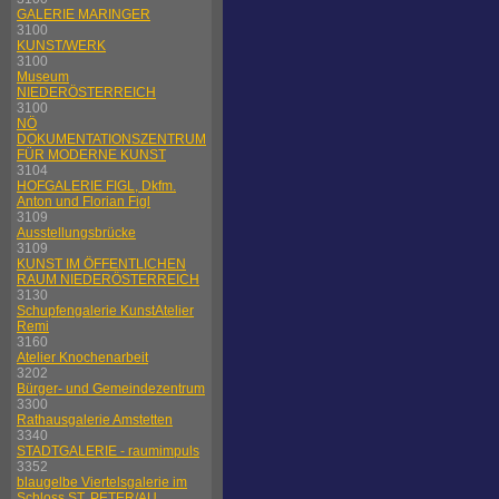
GALERIE MARINGER
3100
KUNST/WERK
3100
Museum
NIEDERÖSTERREICH
3100
NÖ
DOKUMENTATIONSZENTRUM
FÜR MODERNE KUNST
3104
HOFGALERIE FIGL, Dkfm.
Anton und Florian Figl
3109
Ausstellungsbrücke
3109
KUNST IM ÖFFENTLICHEN
RAUM NIEDERÖSTERREICH
3130
Schupfengalerie KunstAtelier
Remi
3160
Atelier Knochenarbeit
3202
Bürger- und Gemeindezentrum
3300
Rathausgalerie Amstetten
3340
STADTGALERIE - raumimpuls
3352
blaugelbe Viertelsgalerie im
Schloss ST. PETER/AU