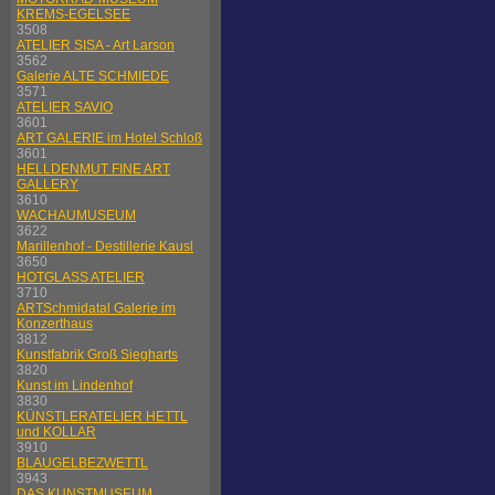
KREMS-EGELSEE
3508
ATELIER SISA - Art Larson
3562
Galerie ALTE SCHMIEDE
3571
ATELIER SAVIO
3601
ART GALERIE im Hotel Schloß
3601
HELLDENMUT FINE ART
GALLERY
3610
WACHAUMUSEUM
3622
Marillenhof - Destillerie Kausl
3650
HOTGLASS ATELIER
3710
ARTSchmidatal Galerie im
Konzerthaus
3812
Kunstfabrik Groß Siegharts
3820
Kunst im Lindenhof
3830
KÜNSTLERATELIER HETTL
und KOLLAR
3910
BLAUGELBEZWETTL
3943
DAS KUNSTMUSEUM