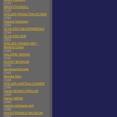
2143
BRIGITTA KNOLL
2225
ATELIER FRANZ RAUSCHER
2292
Galerie Nordweg
2292
SCHLOSS NIEDERWEIDEN
2294
SCHLOSS HOF
2301
ATELIER UNGER-ART -
Regina Unger
2340
GALERIE VIENNA
2340
KUNST IM RAUM
2340
kunstraumarcade
2340
Monika Mori
2345
ATELIER mARTina LEHNER
2345
Atelier BUNKA-PEKLAR
2380
Atelier MERK
2380
galerie michaela seif
2380
HANS FRONIUS MUSEUM
2384