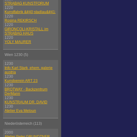
STRABAG KUNSTFORUM
1220
Kunstfabrik &#40;stadlau&#41;
1220
Rosina REKIRSCH
1220
GIRONCOLI-KRISTALL im
STRABAG HAUS
1220
YOLY MAURER
Wien 1230 (5)
1230
Info Karl Stark, ehem. galerie
austria
1230
Kunstverein ART 23
1230
BROTWAY - Backzentrum
DerMann
1230
KUNSTRAUM DR. DAVID
1230
Atelier Eva Meloun
Niederösterreich (113)
2000
Atelier Peter GRUNDTNER