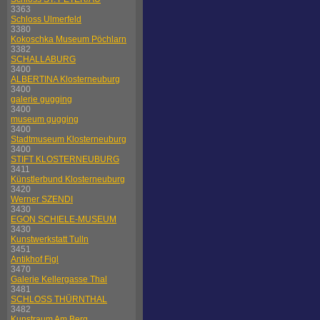
3363
Schloss Ulmerfeld
3380
Kokoschka Museum Pöchlarn
3382
SCHALLABURG
3400
ALBERTINA Klosterneuburg
3400
galerie gugging
3400
museum gugging
3400
Stadtmuseum Klosterneuburg
3400
STIFT KLOSTERNEUBURG
3411
Künstlerbund Klosterneuburg
3420
Werner SZENDI
3430
EGON SCHIELE-MUSEUM
3430
Kunstwerkstatt Tulln
3451
Antikhof Figl
3470
Galerie Kellergasse Thal
3481
SCHLOSS THÜRNTHAL
3482
Kunstraum Am Berg