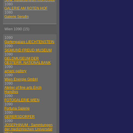
Slow. Kulturzentrum KOROTAN
1080
GALERIE AM ROTEN HOF
1080
Galerie Serafin
Wien 1090 (15)
1090
Gartenpalais LIECHTENSTEIN
1090
SIGMUND FREUD MUSEUM
1090
GELDMUSEUM DER
OESTERR. NATIONALBANK
1090
amani gallery
1090
Wien Energie GmbH
1090
Atelier of fine arts Erich
Handlos
1090
FOTOGALERIE WIEN
1090
Fortuna Galerie
1090
GERERSDORFER
1090
JOSEPHINUM - Sammlungen
der medizinischen Universität