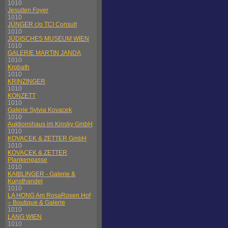
1010
Jesuiten Foyer
1010
JÜNGER c/o TCI Consult
1010
JÜDISCHES MUSEUM WIEN
1010
GALERIE MARTIN JANDA
1010
Krobath
1010
KRINZINGER
1010
KONZETT
1010
Galerie Sylvia Kovacek
1010
Auktionshaus im Kinsky GmbH
1010
KOVACEK & ZETTER GmbH
1010
KOVACEK & ZETTER
Plankengasse
1010
KAIBLINGER - Galerie &
Kunsthandel
1010
LA HONG Am RosaRosen Hof
– Boutique & Galerie
1010
LANG WIEN
1010