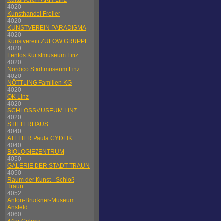
Kulturverein AKH-Linz
4020
Kunsthandel Freller
4020
KUNSTVEREIN PARADIGMA
4020
Kunstverein ZÜLOW GRUPPE
4020
Lentos Kunstmuseum Linz
4020
Nordico Stadtmuseum Linz
4020
NÖTTLING Familien KG
4020
OK Linz
4020
SCHLOSSMUSEUM LINZ
4020
STIFTERHAUS
4040
ATELIER Paula CYDLIK
4040
BIOLOGIEZENTRUM
4050
GALERIE DER STADT TRAUN
4050
Raum der Kunst - Schloß
Traun
4052
Anton-Bruckner-Museum
Ansfeld
4060