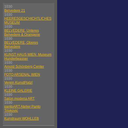
1030
Belvedere 21
1030
HEERESGESCHICHTLICHES
MUSEUM
1030
BELVEDERE, Unteres
Belvedere & Orangerie
1030
BELVEDERE, Oberes
Belvedere
1030
KUNST HAUS WIEN. Museum
Hundertwasser
1030
Arnold Schönberg Center
1030
FOTO ARSENAL WIEN
1030
Verein KunstPlatzl
1030
KLEINE GALERIE
1030
Salon modena ART
1030
pantoART Atelier Panto
Trivkovic
1030
Kunstraum WOHLLEB