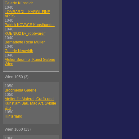
Galerie Künstlich
1040
LOMBARDI – KARGL FINE
ARTS
1040
Patrick KOVACS Kunsthandel
1040
KOENIG2 by_robbygreif
1040
Bernadette Rosa Müller
1040
Galerie Neuwirth
1040
Atelier Spornitz, Kunst Galerie
Wien
Wien 1050 (3)
1050
Brodmedia Galerie
1050
Atelier für Malerei, Grafik und
Kunst am Bau, Mag Art. Sybille
Uitz
1050
Hinterland
Wien 1060 (13)
1060