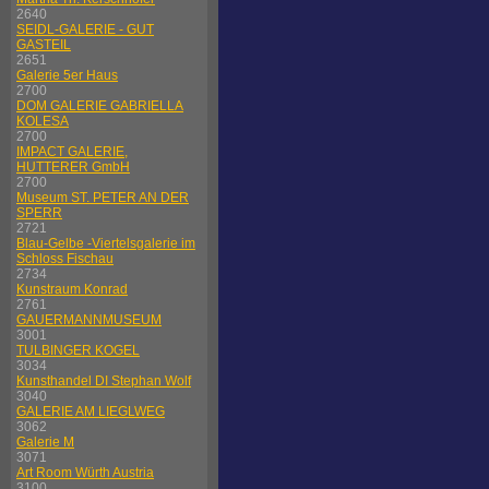
2640
SEIDL-GALERIE - GUT
GASTEIL
2651
Galerie 5er Haus
2700
DOM GALERIE GABRIELLA
KOLESA
2700
IMPACT GALERIE,
HUTTERER GmbH
2700
Museum ST. PETER AN DER
SPERR
2721
Blau-Gelbe -Viertelsgalerie im
Schloss Fischau
2734
Kunstraum Konrad
2761
GAUERMANNMUSEUM
3001
TULBINGER KOGEL
3034
Kunsthandel DI Stephan Wolf
3040
GALERIE AM LIEGLWEG
3062
Galerie M
3071
Art Room Würth Austria
3100