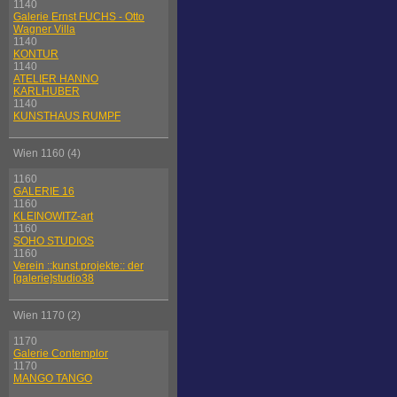
1140
Galerie Ernst FUCHS - Otto
Wagner Villa
1140
KONTUR
1140
ATELIER HANNO
KARLHUBER
1140
KUNSTHAUS RUMPF
Wien 1160 (4)
1160
GALERIE 16
1160
KLEINOWITZ-art
1160
SOHO STUDIOS
1160
Verein ::kunst.projekte:: der
[galerie]studio38
Wien 1170 (2)
1170
Galerie Contemplor
1170
MANGO TANGO