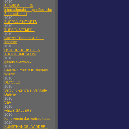
1010
SLAVIK Galerie für
internationale zeitgenössische
Schmuckkunst
1010
SUPPAN FINE ARTS
1010
THESEUSTEMPEL
1010
Galerie Elisabeth & Klaus
Thoman
1010
ÖSTERREICHISCHES
THEATERMUSEUM
1010
gallery twenty-six
1010
Galerie Time® & Kulturkreis
Wien®
1010
ULYSSES
1010
Verbund-Zentrale, Vertikale
Galerie
1010
V&V
1010
white8 GALLERY
1010
Kunstverein das weisse haus
1010
KUNSTHANDEL WIDDER -