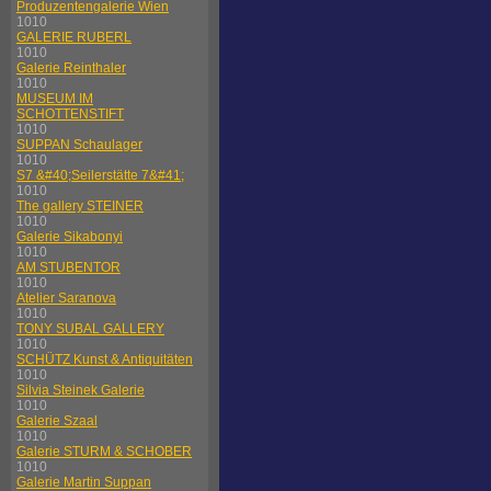
Produzentengalerie Wien
1010
GALERIE RUBERL
1010
Galerie Reinthaler
1010
MUSEUM IM
SCHOTTENSTIFT
1010
SUPPAN Schaulager
1010
S7 &#40;Seilerstätte 7&#41;
1010
The gallery STEINER
1010
Galerie Sikabonyi
1010
AM STUBENTOR
1010
Atelier Saranova
1010
TONY SUBAL GALLERY
1010
SCHÜTZ Kunst & Antiquitäten
1010
Silvia Steinek Galerie
1010
Galerie Szaal
1010
Galerie STURM & SCHOBER
1010
Galerie Martin Suppan