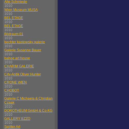
Alte Schmiede
1010
Wien Museum MUSA
1010
BEL ETAGE
1010
BEL ETAGE
1010
Bildraum 01
1010
bechter kastowsky galerie
1010
Galerie Susanne Bauer
1010
bahoe art house
1010
CHARIM GALERIE
1010
City-Antik Oliver Hunter
1010
CRONE WIEN
1010
CHOBOT
1010
Galerie C Michaela & Christian
Czaak
1010
DOROTHEUM GmbH & Co KG
1010
GALLERY EZZO
1010
Splitter Art