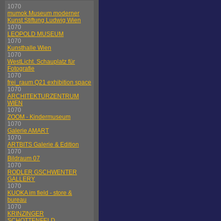
1070
mumok Museum moderner
Kunst Stiftung Ludwig Wien
1070
LEOPOLD MUSEUM
1070
Kunsthalle Wien
1070
WestLicht. Schauplatz für
Fotografie
1070
frei_raum Q21 exhibition space
1070
ARCHITEKTURZENTRUM
WIEN
1070
ZOOM - Kindermuseum
1070
Galerie AMART
1070
ARTBITS Galerie & Edition
1070
Bildraum 07
1070
RODLER GSCHWENTER
GALLERY
1070
KUOKA im field - store &
bureau
1070
KRINZINGER
SCHOTTENFELD