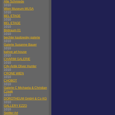
Alte Schmiede
1010
Wien Museum MUSA
1010
BEL ETAGE
1010
BEL ETAGE
1010
Bildraum 01
1010
bechter kastowsky galerie
1010
Galerie Susanne Bauer
1010
bahoe art house
1010
CHARIM GALERIE
1010
City-Antik Oliver Hunter
1010
CRONE WIEN
1010
CHOBOT
1010
Galerie C Michaela & Christian
Czaak
1010
DOROTHEUM GmbH & Co KG
1010
GALLERY EZZO
1010
Splitter Art