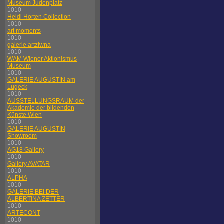
Museum Judenplatz
1010
Heidi Horten Collection
1010
art moments
1010
galerie artziwna
1010
WAM Wiener Aktionismus
Museum
1010
GALERIE AUGUSTIN am
Lugeck
1010
AUSSTELLUNGSRAUM der
Akademie der bildenden
Künste Wien
1010
GALERIE AUGUSTIN
Showroom
1010
AG18 Gallery
1010
Gallery AVATAR
1010
ALPHA
1010
GALERIE BEI DER
ALBERTINA ZETTER
1010
ARTECONT
1010