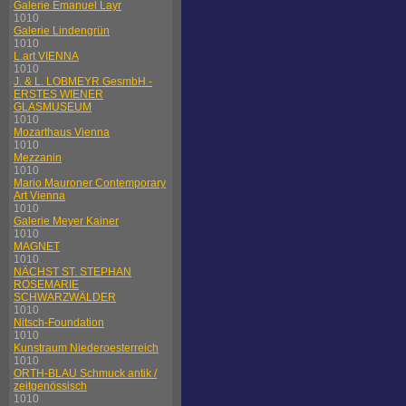
Galerie Emanuel Layr
1010
Galerie Lindengrün
1010
L.art VIENNA
1010
J. & L. LOBMEYR GesmbH -
ERSTES WIENER
GLASMUSEUM
1010
Mozarthaus Vienna
1010
Mezzanin
1010
Mario Mauroner Contemporary
Art Vienna
1010
Galerie Meyer Kainer
1010
MAGNET
1010
NÄCHST ST. STEPHAN
ROSEMARIE
SCHWARZWÄLDER
1010
Nitsch-Foundation
1010
Kunstraum Niederoesterreich
1010
ORTH-BLAU Schmuck antik /
zeitgenössisch
1010