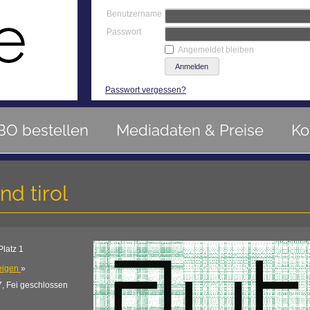
Benutzername
Passwort
Angemeldet bleiben
Passwort vergessen?
BO bestellen
Mediadaten & Preise
Ko
nd tirol
latz 1
eigen
»
7, Fei geschlossen