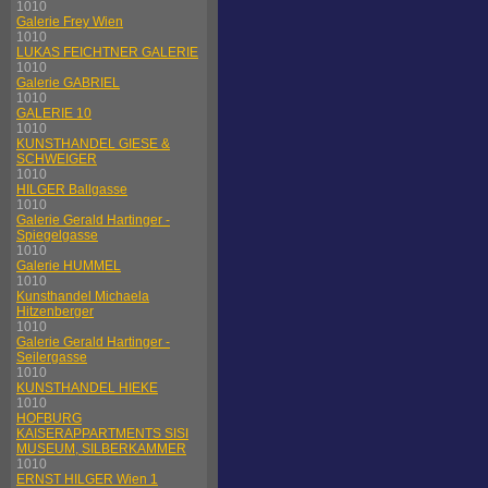
1010
Galerie Frey Wien
1010
LUKAS FEICHTNER GALERIE
1010
Galerie GABRIEL
1010
GALERIE 10
1010
KUNSTHANDEL GIESE &
SCHWEIGER
1010
HILGER Ballgasse
1010
Galerie Gerald Hartinger -
Spiegelgasse
1010
Galerie HUMMEL
1010
Kunsthandel Michaela
Hitzenberger
1010
Galerie Gerald Hartinger -
Seilergasse
1010
KUNSTHANDEL HIEKE
1010
HOFBURG
KAISERAPPARTMENTS SISI
MUSEUM, SILBERKAMMER
1010
ERNST HILGER Wien 1