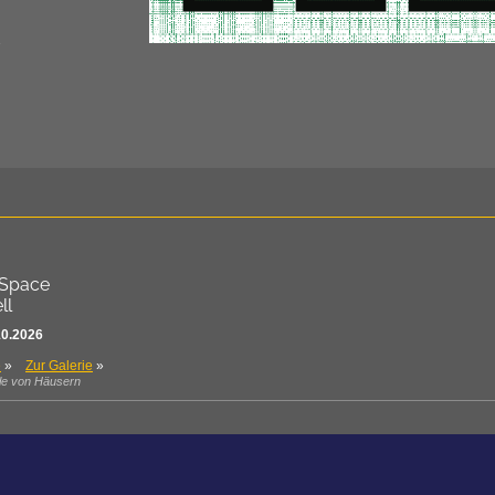
2
 Space
ll
10.2026
e
»
Zur Galerie
»
elle von Häusern