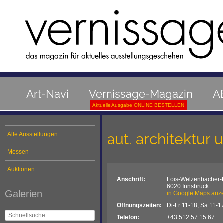
Art-Navi
Vernissage-Magazin
A
Aktuelle Ausgabe ONLINE BESTELLEN
aut. architektur u
Alle Ausstellungen
Messen
Auktionen
Anschrift:
Lois-Welzenbacher-P
6020 Innsbruck
Galerien
in Google Maps anz
Öffnungszeiten:
Di-Fr 11-18, Sa 11-1
Telefon:
+43 512 57 15 67