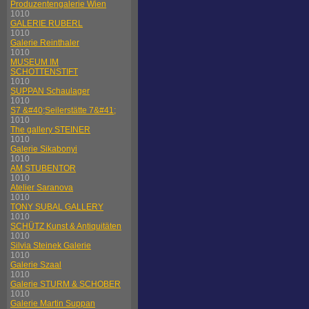
Produzentengalerie Wien
1010
GALERIE RUBERL
1010
Galerie Reinthaler
1010
MUSEUM IM
SCHOTTENSTIFT
1010
SUPPAN Schaulager
1010
S7 &#40;Seilerstätte 7&#41;
1010
The gallery STEINER
1010
Galerie Sikabonyi
1010
AM STUBENTOR
1010
Atelier Saranova
1010
TONY SUBAL GALLERY
1010
SCHÜTZ Kunst & Antiquitäten
1010
Silvia Steinek Galerie
1010
Galerie Szaal
1010
Galerie STURM & SCHOBER
1010
Galerie Martin Suppan