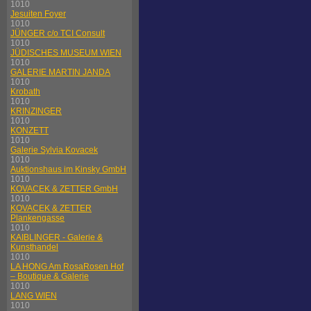
1010
Jesuiten Foyer
1010
JÜNGER c/o TCI Consult
1010
JÜDISCHES MUSEUM WIEN
1010
GALERIE MARTIN JANDA
1010
Krobath
1010
KRINZINGER
1010
KONZETT
1010
Galerie Sylvia Kovacek
1010
Auktionshaus im Kinsky GmbH
1010
KOVACEK & ZETTER GmbH
1010
KOVACEK & ZETTER
Plankengasse
1010
KAIBLINGER - Galerie &
Kunsthandel
1010
LA HONG Am RosaRosen Hof
– Boutique & Galerie
1010
LANG WIEN
1010