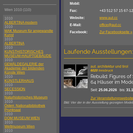
Mobil:
Wien 1010 (110)
Fax:
+43 512 57 15 67-1
Website:
www.aut.cc
1010
ALBERTINA modern
E-Mail:
office@aut.cc
1010
MAK Museum für angewandte
Facebook:
Zur Facebookseite »
Kunst
1010
ALBERTINA
1010
Laufende Ausstellungen:
KUNSTHISTORISCHES
MUSEUM-HAUPTGEBÄUDE
1010
GEMÄLDEGALERIE der
aut. architektur und tirol
Akademie der bildenden
6020
Innsbruck
Künste Wien
Rebuild: Figures of
1010
KÜNSTLERHAUS
64 Häuser im Mode
1010
SECESSION
Seit:
25.06.2026
bis:
31.
1010
Naturhistorisches Museum
Zur Veranstaltungswebsit
1010
Bild: Vier der in der Ausstellung gezeigten Mod
Österr. Nationalbibliothek
Prunksaal
1010
DOM MUSEUM WIEN
1010
Weltmuseum Wien
1010