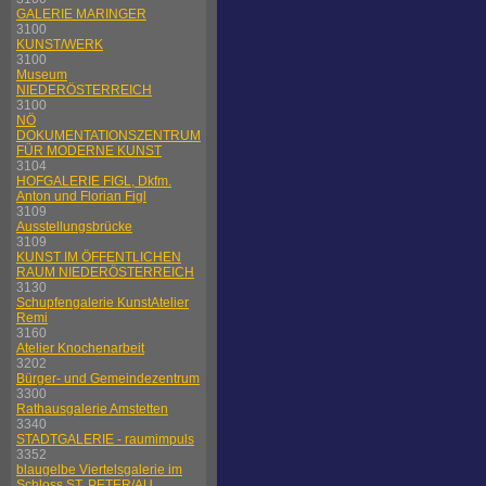
GALERIE MARINGER
3100
KUNST/WERK
3100
Museum
NIEDERÖSTERREICH
3100
NÖ
DOKUMENTATIONSZENTRUM
FÜR MODERNE KUNST
3104
HOFGALERIE FIGL, Dkfm.
Anton und Florian Figl
3109
Ausstellungsbrücke
3109
KUNST IM ÖFFENTLICHEN
RAUM NIEDERÖSTERREICH
3130
Schupfengalerie KunstAtelier
Remi
3160
Atelier Knochenarbeit
3202
Bürger- und Gemeindezentrum
3300
Rathausgalerie Amstetten
3340
STADTGALERIE - raumimpuls
3352
blaugelbe Viertelsgalerie im
Schloss ST. PETER/AU