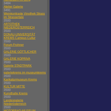
3484
Atelier Galerie
3491
Weinkontraste Vinothek Strass
im Strassertale
3500
ARTOTHEK
NIEDERÖSTERREICH
3500
DONAU-UNIVERSITÄT
KREMS Campus Cultur
3500
Forum Frohner
3500
GALERIE GÖTTLICHER
3500
GALERIE KOPRIVA
3500
Galerie STADTPARK
3500
galeriekrems im museumkrems
3500
Karikaturmuseum Krems
3500
KULTUR MITTE
3500
Kunsthalle Krems
3500
Landesgalerie
Niederösterreich
3500
MOTORRAD-MUSEUM