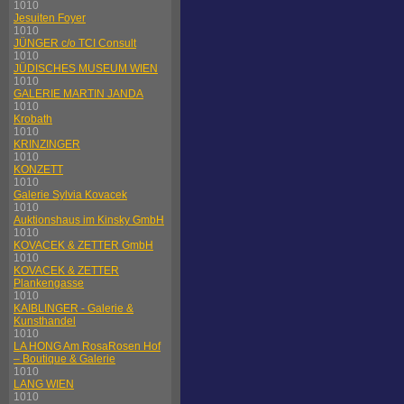
1010
Jesuiten Foyer
1010
JÜNGER c/o TCI Consult
1010
JÜDISCHES MUSEUM WIEN
1010
GALERIE MARTIN JANDA
1010
Krobath
1010
KRINZINGER
1010
KONZETT
1010
Galerie Sylvia Kovacek
1010
Auktionshaus im Kinsky GmbH
1010
KOVACEK & ZETTER GmbH
1010
KOVACEK & ZETTER
Plankengasse
1010
KAIBLINGER - Galerie &
Kunsthandel
1010
LA HONG Am RosaRosen Hof
– Boutique & Galerie
1010
LANG WIEN
1010