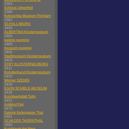
3363
Schloss Ulmerfeld
3380
Kokoschka Museum Pöchlarn
3382
SCHALLABURG
3400
ALBERTINA Klosterneuburg
3400
galerie gugging
3400
museum gugging
3400
Stadtmuseum Klosterneuburg
3400
STIFT KLOSTERNEUBURG
3411
Künstlerbund Klosterneuburg
3420
Werner SZENDI
3430
EGON SCHIELE-MUSEUM
3430
Kunstwerkstatt Tulln
3451
Antikhof Figl
3470
Galerie Kellergasse Thal
3481
SCHLOSS THÜRNTHAL
3482
Kunstraum Am Berg