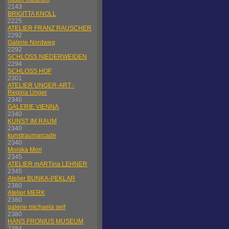
2143
BRIGITTA KNOLL
2225
ATELIER FRANZ RAUSCHER
2292
Galerie Nordweg
2292
SCHLOSS NIEDERWEIDEN
2294
SCHLOSS HOF
2301
ATELIER UNGER-ART -
Regina Unger
2340
GALERIE VIENNA
2340
KUNST IM RAUM
2340
kunstraumarcade
2340
Monika Mori
2345
ATELIER mARTina LEHNER
2345
Atelier BUNKA-PEKLAR
2380
Atelier MERK
2380
galerie michaela seif
2380
HANS FRONIUS MUSEUM
2384