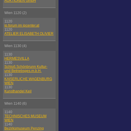
AUKTIONEN GmbH
Wien 1120 (2)
1120
ip.forum im ipcenter.at
1120
ATELIER ELISABETH OLIVIER
Wien 1130 (4)
1130
HERMESVILLA
1130
Schloß Schönbrunn Kultur-
und Betriebsges.m.b.H.
1130
KAISERLICHE WAGENBURG
WIEN
1130
Kunsthandel Keil
Wien 1140 (6)
1140
TECHNISCHES MUSEUM
WIEN
1140
Bezirksmuseum Penzing