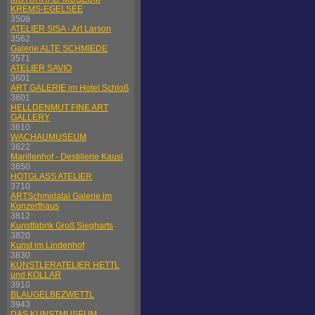
KREMS-EGELSEE
3508
ATELIER SISA - Art Larson
3562
Galerie ALTE SCHMIEDE
3571
ATELIER SAVIO
3601
ART GALERIE im Hotel Schloß
3601
HELLDENMUT FINE ART
GALLERY
3610
WACHAUMUSEUM
3622
Marillenhof - Destillerie Kausl
3650
HOTGLASS ATELIER
3710
ARTSchmidatal Galerie im
Konzerthaus
3812
Kunstfabrik Groß Siegharts
3820
Kunst im Lindenhof
3830
KÜNSTLERATELIER HETTL
und KOLLAR
3910
BLAUGELBEZWETTL
3943
DAS KUNSTMUSEUM