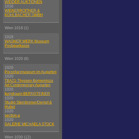
WIDDER AUKTIONEN
1010
WIENERROITHER &
KOHLBACHER GMBH
Wien 1018 (1)
1018
WAGNER:WERK Museum
Postsparkasse
Wien 1020 (6)
1020
Porzellanmuseum im Augarten
1020
TBA21-Thyssen-Bornemisza
Art Contemporary Augarten
1020
kunstraum BERNSTEINER
1020
Studio Steinbrener/Dempf &
Huber
1020
section.a
1020
GALERIE MICHAELA STOCK
Wien 1030 (12)