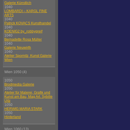
Galerie Künstlich
1040
LOMBARDI – KARGL FINE
ARTS
1040
Patrick KOVACS Kunsthandel
1040
KOENIG2 by_robbygreif
1040
Bernadette Rosa Müller
1040
Galerie Neuwirth
1040
Atelier Spornitz, Kunst Galerie
Wien
Wien 1050 (4)
1050
Brodmedia Galerie
1050
Atelier für Malerei, Grafik und
Kunst am Bau, Mag Art. Sybille
Uitz
1050
HERWIG MARIA STARK
1050
Hinterland
Wien 1060 (13)