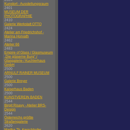
Kunstort - Ausstellungsraum
2401
MUSEUM DER
PHOTOGRAPHIE
2410
Galerie Werkstatt OTTO
2424
Atelier am Friedrichshof -
Marina Horvath
2462
Atelier 66
2483
Empire of Glass / Glasmuseum
„Die gläserne Burg“ /
Glasgalerie / Kuchlerhaus
GmbH
2500
ARNULF RAINER MUSEUM
2500
Galerie Breyer
2500
Kaiserhaus Baden
2500
KUNSTVEREIN BADEN
2544
Birgit Risavy - Atelier BRS-
Design
2544
Österreichs größte
Straßengalerie
2620
Martha Th. Kerschhofer