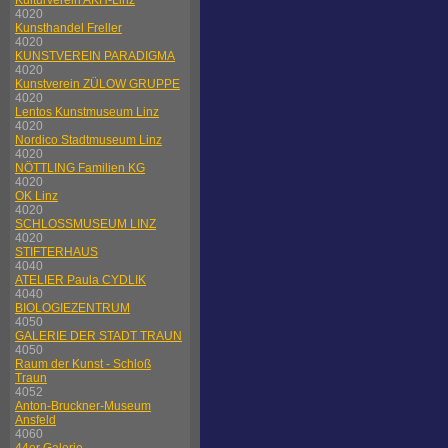
Kulturverein AKH-Linz
4020
Kunsthandel Freller
4020
KUNSTVEREIN PARADIGMA
4020
Kunstverein ZÜLOW GRUPPE
4020
Lentos Kunstmuseum Linz
4020
Nordico Stadtmuseum Linz
4020
NÖTTLING Familien KG
4020
OK Linz
4020
SCHLOSSMUSEUM LINZ
4020
STIFTERHAUS
4040
ATELIER Paula CYDLIK
4040
BIOLOGIEZENTRUM
4050
GALERIE DER STADT TRAUN
4050
Raum der Kunst - Schloß
Traun
4052
Anton-Bruckner-Museum
Ansfeld
4060