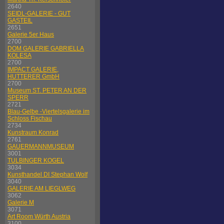
2640
SEIDL-GALERIE - GUT
GASTEIL
2651
Galerie 5er Haus
2700
DOM GALERIE GABRIELLA
KOLESA
2700
IMPACT GALERIE,
HUTTERER GmbH
2700
Museum ST. PETER AN DER
SPERR
2721
Blau-Gelbe -Viertelsgalerie im
Schloss Fischau
2734
Kunstraum Konrad
2761
GAUERMANNMUSEUM
3001
TULBINGER KOGEL
3034
Kunsthandel DI Stephan Wolf
3040
GALERIE AM LIEGLWEG
3062
Galerie M
3071
Art Room Würth Austria
3100