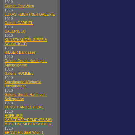
1010
Galerie Frey Wien
1010
LUKAS FEICHTNER GALERIE
1010
Galerie GABRIEL
1010
GALERIE 10
1010
KUNSTHANDEL GIESE &
SCHWEIGER
1010
HILGER Ballgasse
1010
Galerie Gerald Hartinger -
Spiegelgasse
1010
Galerie HUMMEL
1010
Kunsthandel Michaela
Hitzenberger
1010
Galerie Gerald Hartinger -
Seilergasse
1010
KUNSTHANDEL HIEKE
1010
HOFBURG
KAISERAPPARTMENTS SISI
MUSEUM, SILBERKAMMER
1010
ERNST HILGER Wien 1