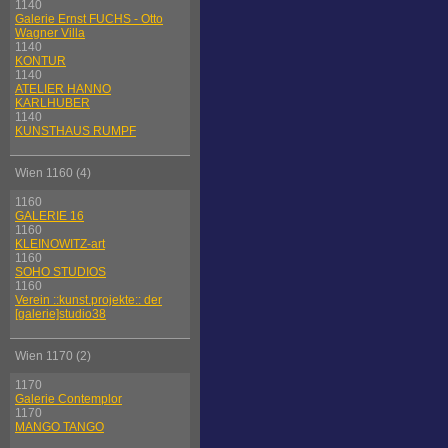
1140
Galerie Ernst FUCHS - Otto
Wagner Villa
1140
KONTUR
1140
ATELIER HANNO
KARLHUBER
1140
KUNSTHAUS RUMPF
Wien 1160 (4)
1160
GALERIE 16
1160
KLEINOWITZ-art
1160
SOHO STUDIOS
1160
Verein ::kunst.projekte:: der
[galerie]studio38
Wien 1170 (2)
1170
Galerie Contemplor
1170
MANGO TANGO