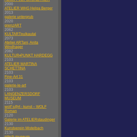
2000
ATELIER WHG Helga Berger
2013
galerie untergrub
2020
grenzART
2062
KULTARTpulkautal
2073
Atelier ARTani, Anita
Windhager
2082
KULTUR•PUNKT HARDEGG
2103
ATELIER MARTINA
SCHETTINA
2103
Fine-Art 31
2103
galerie-le-art
2103
LANGENZERSDORF
MUSEUM
2115
wolf´s@rt - kunst – WOLF
Roman
2120
Galerie im ATELIERstaudinger
2130
Kunstverein Mistelbach
2130
nitsch museum