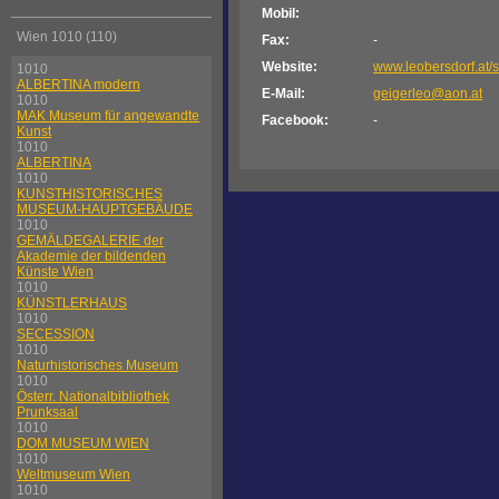
Mobil:
Wien 1010 (110)
Fax:
-
Website:
www.leobersdorf.at/s
1010
ALBERTINA modern
E-Mail:
geigerleo@aon.at
1010
MAK Museum für angewandte
Facebook:
-
Kunst
1010
ALBERTINA
1010
KUNSTHISTORISCHES
MUSEUM-HAUPTGEBÄUDE
1010
GEMÄLDEGALERIE der
Akademie der bildenden
Künste Wien
1010
KÜNSTLERHAUS
1010
SECESSION
1010
Naturhistorisches Museum
1010
Österr. Nationalbibliothek
Prunksaal
1010
DOM MUSEUM WIEN
1010
Weltmuseum Wien
1010