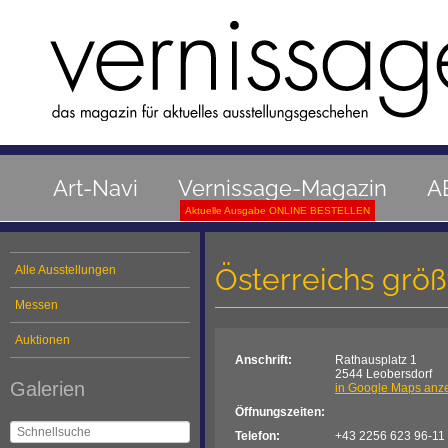
Art-Navi
Vernissage-Magazin
A
Aktuelle Ausgabe ONLINE BESTELLEN
Österreichs größ
Alle Ausstellungen
Messen
Auktionen
Anschrift:
Rathausplatz 1
2544 Leobersdorf
Galerien
in Google Maps anz
Öffnungszeiten:
Telefon:
+43 2256 623 96-11