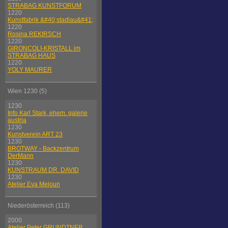
STRABAG KUNSTFORUM
1220
Kunstfabrik &#40;stadlau&#41;
1220
Rosina REKIRSCH
1220
GIRONCOLI-KRISTALL im
STRABAG HAUS
1220
YOLY MAURER
Wien 1230 (5)
1230
Info Karl Stark, ehem. galerie
austria
1230
Kunstverein ART 23
1230
BROTWAY - Backzentrum
DerMann
1230
KUNSTRAUM DR. DAVID
1230
Atelier Eva Meloun
Niederösterreich (113)
2000
Atelier Peter GRUNDTNER