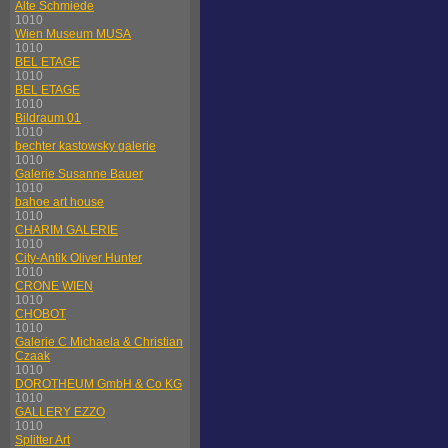
Alte Schmiede
1010
Wien Museum MUSA
1010
BEL ETAGE
1010
BEL ETAGE
1010
Bildraum 01
1010
bechter kastowsky galerie
1010
Galerie Susanne Bauer
1010
bahoe art house
1010
CHARIM GALERIE
1010
City-Antik Oliver Hunter
1010
CRONE WIEN
1010
CHOBOT
1010
Galerie C Michaela & Christian
Czaak
1010
DOROTHEUM GmbH & Co KG
1010
GALLERY EZZO
1010
Splitter Art