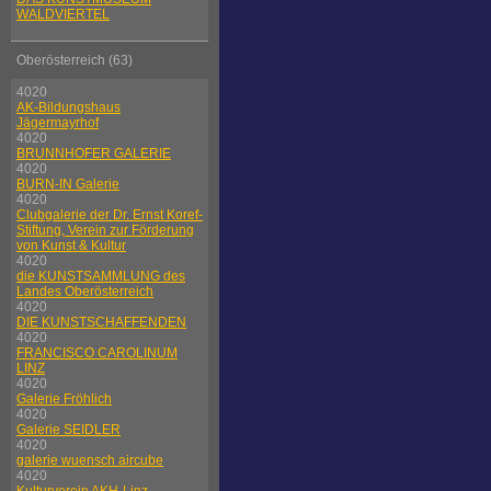
WALDVIERTEL
Oberösterreich (63)
4020
AK-Bildungshaus
Jägermayrhof
4020
BRUNNHOFER GALERIE
4020
BURN-IN Galerie
4020
Clubgalerie der Dr. Ernst Koref-
Stiftung, Verein zur Förderung
von Kunst & Kultur
4020
die KUNSTSAMMLUNG des
Landes Oberösterreich
4020
DIE KUNSTSCHAFFENDEN
4020
FRANCISCO CAROLINUM
LINZ
4020
Galerie Fröhlich
4020
Galerie SEIDLER
4020
galerie wuensch aircube
4020