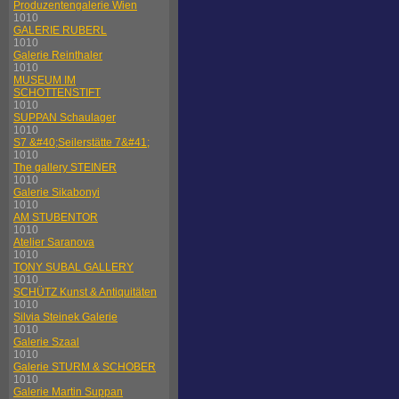
Produzentengalerie Wien
1010
GALERIE RUBERL
1010
Galerie Reinthaler
1010
MUSEUM IM
SCHOTTENSTIFT
1010
SUPPAN Schaulager
1010
S7 &#40;Seilerstätte 7&#41;
1010
The gallery STEINER
1010
Galerie Sikabonyi
1010
AM STUBENTOR
1010
Atelier Saranova
1010
TONY SUBAL GALLERY
1010
SCHÜTZ Kunst & Antiquitäten
1010
Silvia Steinek Galerie
1010
Galerie Szaal
1010
Galerie STURM & SCHOBER
1010
Galerie Martin Suppan