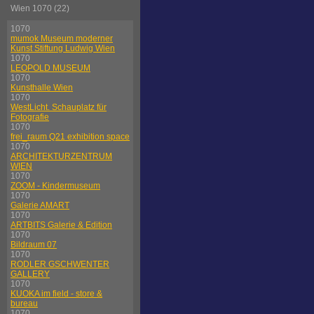
Wien 1070 (22)
1070
mumok Museum moderner
Kunst Stiftung Ludwig Wien
1070
LEOPOLD MUSEUM
1070
Kunsthalle Wien
1070
WestLicht. Schauplatz für
Fotografie
1070
frei_raum Q21 exhibition space
1070
ARCHITEKTURZENTRUM
WIEN
1070
ZOOM - Kindermuseum
1070
Galerie AMART
1070
ARTBITS Galerie & Edition
1070
Bildraum 07
1070
RODLER GSCHWENTER
GALLERY
1070
KUOKA im field - store &
bureau
1070