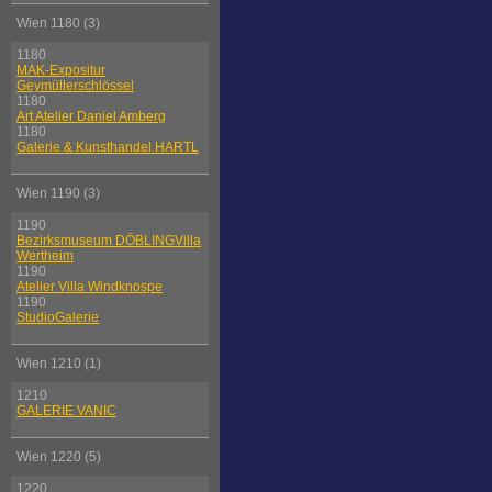
Wien 1180 (3)
1180
MAK-Expositur
Geymüllerschlössel
1180
Art Atelier Daniel Amberg
1180
Galerie & Kunsthandel HARTL
Wien 1190 (3)
1190
Bezirksmuseum DÖBLINGVilla
Wertheim
1190
Atelier Villa Windknospe
1190
StudioGalerie
Wien 1210 (1)
1210
GALERIE VANIC
Wien 1220 (5)
1220