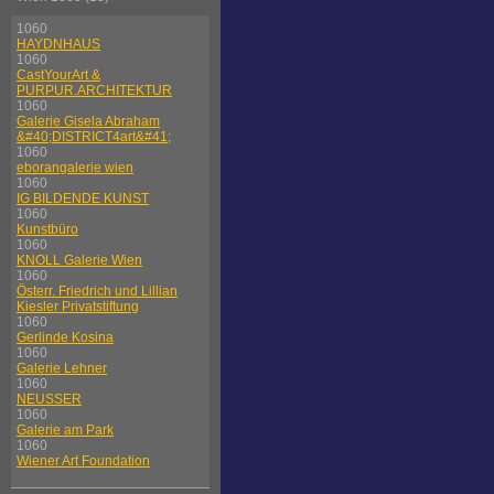
1060
HAYDNHAUS
1060
CastYourArt &
PURPUR.ARCHITEKTUR
1060
Galerie Gisela Abraham
&#40;DISTRICT4art&#41;
1060
eborangalerie wien
1060
IG BILDENDE KUNST
1060
Kunstbüro
1060
KNOLL Galerie Wien
1060
Österr. Friedrich und Lillian
Kiesler Privatstiftung
1060
Gerlinde Kosina
1060
Galerie Lehner
1060
NEUSSER
1060
Galerie am Park
1060
Wiener Art Foundation