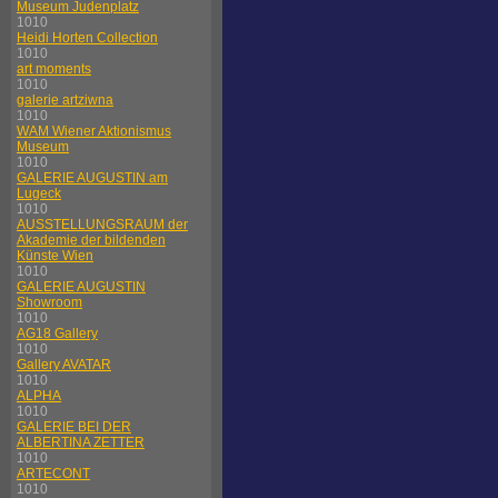
Museum Judenplatz
1010
Heidi Horten Collection
1010
art moments
1010
galerie artziwna
1010
WAM Wiener Aktionismus
Museum
1010
GALERIE AUGUSTIN am
Lugeck
1010
AUSSTELLUNGSRAUM der
Akademie der bildenden
Künste Wien
1010
GALERIE AUGUSTIN
Showroom
1010
AG18 Gallery
1010
Gallery AVATAR
1010
ALPHA
1010
GALERIE BEI DER
ALBERTINA ZETTER
1010
ARTECONT
1010