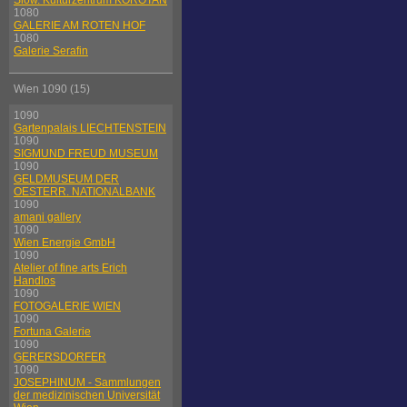
Slow. Kulturzentrum KOROTAN
1080
GALERIE AM ROTEN HOF
1080
Galerie Serafin
Wien 1090 (15)
1090
Gartenpalais LIECHTENSTEIN
1090
SIGMUND FREUD MUSEUM
1090
GELDMUSEUM DER
OESTERR. NATIONALBANK
1090
amani gallery
1090
Wien Energie GmbH
1090
Atelier of fine arts Erich
Handlos
1090
FOTOGALERIE WIEN
1090
Fortuna Galerie
1090
GERERSDORFER
1090
JOSEPHINUM - Sammlungen
der medizinischen Universität