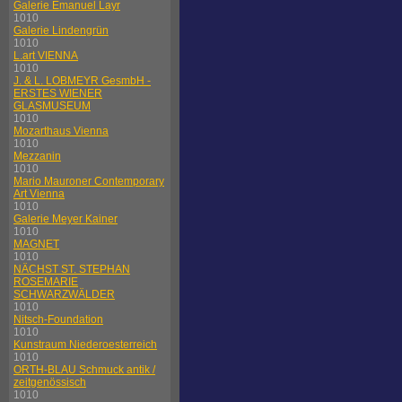
Galerie Emanuel Layr
1010
Galerie Lindengrün
1010
L.art VIENNA
1010
J. & L. LOBMEYR GesmbH -
ERSTES WIENER
GLASMUSEUM
1010
Mozarthaus Vienna
1010
Mezzanin
1010
Mario Mauroner Contemporary
Art Vienna
1010
Galerie Meyer Kainer
1010
MAGNET
1010
NÄCHST ST. STEPHAN
ROSEMARIE
SCHWARZWÄLDER
1010
Nitsch-Foundation
1010
Kunstraum Niederoesterreich
1010
ORTH-BLAU Schmuck antik /
zeitgenössisch
1010