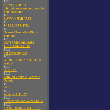
1010
SLAVIK Galerie für
internationale zeitgenössische
Schmuckkunst
1010
SUPPAN FINE ARTS
1010
THESEUSTEMPEL
1010
Galerie Elisabeth & Klaus
Thoman
1010
ÖSTERREICHISCHES
THEATERMUSEUM
1010
gallery twenty-six
1010
Galerie Time® & Kulturkreis
Wien®
1010
ULYSSES
1010
Verbund-Zentrale, Vertikale
Galerie
1010
V&V
1010
white8 GALLERY
1010
Kunstverein das weisse haus
1010
KUNSTHANDEL WIDDER -