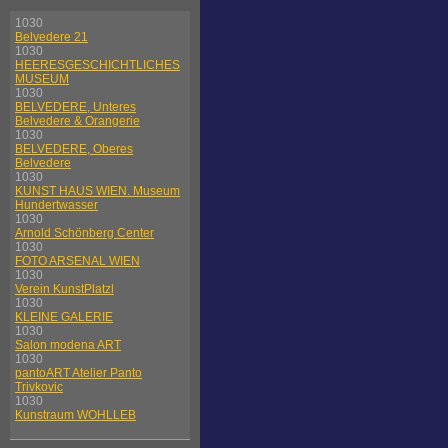
1030
Belvedere 21
1030
HEERESGESCHICHTLICHES
MUSEUM
1030
BELVEDERE, Unteres
Belvedere & Orangerie
1030
BELVEDERE, Oberes
Belvedere
1030
KUNST HAUS WIEN. Museum
Hundertwasser
1030
Arnold Schönberg Center
1030
FOTO ARSENAL WIEN
1030
Verein KunstPlatzl
1030
KLEINE GALERIE
1030
Salon modena ART
1030
pantoART Atelier Panto
Trivkovic
1030
Kunstraum WOHLLEB