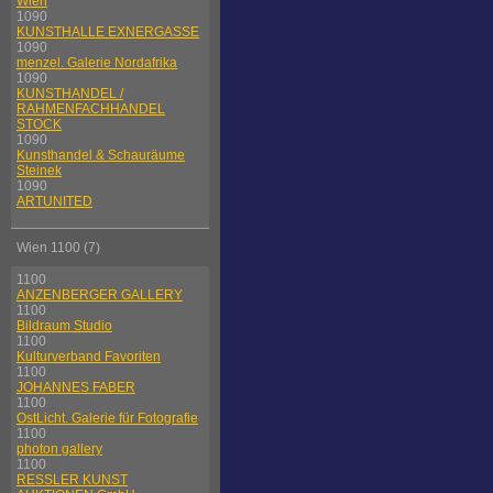
Wien
1090
KUNSTHALLE EXNERGASSE
1090
menzel. Galerie Nordafrika
1090
KUNSTHANDEL /
RAHMENFACHHANDEL
STOCK
1090
Kunsthandel & Schauräume
Steinek
1090
ARTUNITED
Wien 1100 (7)
1100
ANZENBERGER GALLERY
1100
Bildraum Studio
1100
Kulturverband Favoriten
1100
JOHANNES FABER
1100
OstLicht. Galerie für Fotografie
1100
photon gallery
1100
RESSLER KUNST