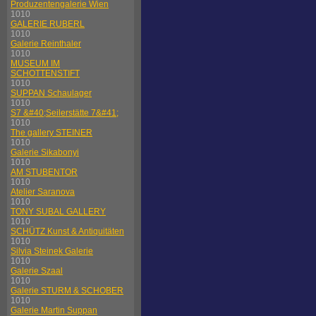
Produzentengalerie Wien
1010
GALERIE RUBERL
1010
Galerie Reinthaler
1010
MUSEUM IM
SCHOTTENSTIFT
1010
SUPPAN Schaulager
1010
S7 &#40;Seilerstätte 7&#41;
1010
The gallery STEINER
1010
Galerie Sikabonyi
1010
AM STUBENTOR
1010
Atelier Saranova
1010
TONY SUBAL GALLERY
1010
SCHÜTZ Kunst & Antiquitäten
1010
Silvia Steinek Galerie
1010
Galerie Szaal
1010
Galerie STURM & SCHOBER
1010
Galerie Martin Suppan