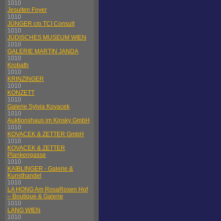
1010
Jesuiten Foyer
1010
JÜNGER c/o TCI Consult
1010
JÜDISCHES MUSEUM WIEN
1010
GALERIE MARTIN JANDA
1010
Krobath
1010
KRINZINGER
1010
KONZETT
1010
Galerie Sylvia Kovacek
1010
Auktionshaus im Kinsky GmbH
1010
KOVACEK & ZETTER GmbH
1010
KOVACEK & ZETTER
Plankengasse
1010
KAIBLINGER - Galerie &
Kunsthandel
1010
LA HONG Am RosaRosen Hof
– Boutique & Galerie
1010
LANG WIEN
1010