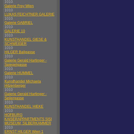
1010
Galerie Frey Wien
1010
LUKAS FEICHTNER GALERIE
1010
Galerie GABRIEL
1010
GALERIE 10
1010
KUNSTHANDEL GIESE &
SCHWEIGER
1010
HILGER Ballgasse
1010
Galerie Gerald Hartinger -
Spiegelgasse
1010
Galerie HUMMEL
1010
Kunsthandel Michaela
Hitzenberger
1010
Galerie Gerald Hartinger -
Seilergasse
1010
KUNSTHANDEL HIEKE
1010
HOFBURG
KAISERAPPARTMENTS SISI
MUSEUM, SILBERKAMMER
1010
ERNST HILGER Wien 1