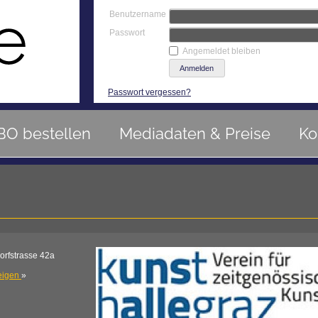
Benutzername
Passwort
Angemeldet bleiben
Passwort vergessen?
BO bestellen
Mediadaten & Preise
Ko
rfstrasse 42a
eigen
»