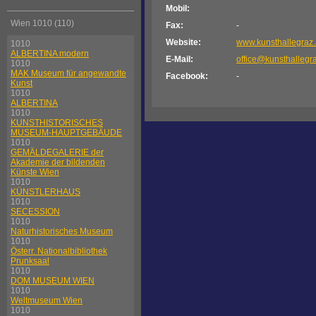
Mobil:
Wien 1010 (110)
Fax:
-
Website:
www.kunsthallegraz.
1010
ALBERTINA modern
E-Mail:
office@kunsthallegra
1010
MAK Museum für angewandte
Facebook:
-
Kunst
1010
ALBERTINA
1010
KUNSTHISTORISCHES
MUSEUM-HAUPTGEBÄUDE
1010
GEMÄLDEGALERIE der
Akademie der bildenden
Künste Wien
1010
KÜNSTLERHAUS
1010
SECESSION
1010
Naturhistorisches Museum
1010
Österr. Nationalbibliothek
Prunksaal
1010
DOM MUSEUM WIEN
1010
Weltmuseum Wien
1010