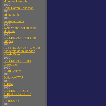
Museum Judenplatz
1010
Heidi Horten Collection
1010
art moments
1010
galerie artziwna
1010
WAM Wiener Aktionismus
Museum
1010
GALERIE AUGUSTIN am
Lugeck
1010
AUSSTELLUNGSRAUM der
Akademie der bildenden
Künste Wien
1010
GALERIE AUGUSTIN
Showroom
1010
AG18 Gallery
1010
Gallery AVATAR
1010
ALPHA
1010
GALERIE BEI DER
ALBERTINA ZETTER
1010
ARTECONT
1010