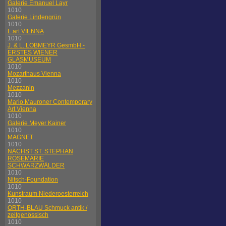
Galerie Emanuel Layr
1010
Galerie Lindengrün
1010
L.art VIENNA
1010
J. & L. LOBMEYR GesmbH -
ERSTES WIENER
GLASMUSEUM
1010
Mozarthaus Vienna
1010
Mezzanin
1010
Mario Mauroner Contemporary
Art Vienna
1010
Galerie Meyer Kainer
1010
MAGNET
1010
NÄCHST ST. STEPHAN
ROSEMARIE
SCHWARZWÄLDER
1010
Nitsch-Foundation
1010
Kunstraum Niederoesterreich
1010
ORTH-BLAU Schmuck antik /
zeitgenössisch
1010