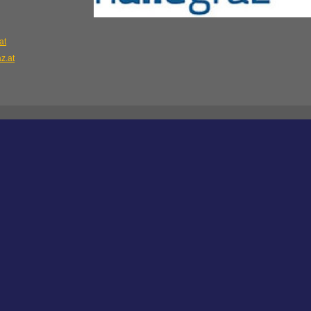
at
z.at