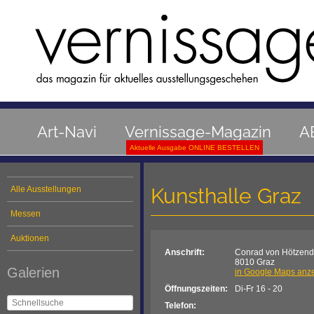
Art-Navi
Vernissage-Magazin
A
Aktuelle Ausgabe ONLINE BESTELLEN
Kunsthalle Graz
Alle Ausstellungen
Messen
Auktionen
Anschrift:
Conrad von Hötzendo
8010 Graz
Galerien
in Google Maps anz
Öffnungszeiten:
Di-Fr 16 - 20
Telefon: