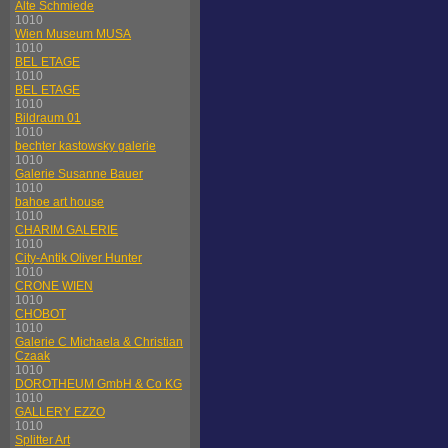
Alte Schmiede
1010
Wien Museum MUSA
1010
BEL ETAGE
1010
BEL ETAGE
1010
Bildraum 01
1010
bechter kastowsky galerie
1010
Galerie Susanne Bauer
1010
bahoe art house
1010
CHARIM GALERIE
1010
City-Antik Oliver Hunter
1010
CRONE WIEN
1010
CHOBOT
1010
Galerie C Michaela & Christian
Czaak
1010
DOROTHEUM GmbH & Co KG
1010
GALLERY EZZO
1010
Splitter Art