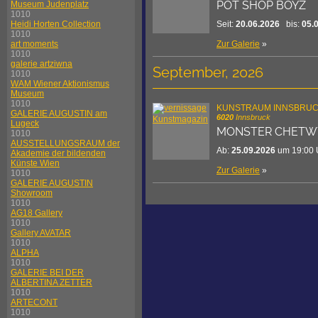
POT SHOP BOYZ
Museum Judenplatz
1010
Seit:
20.06.2026
bis:
05.
Heidi Horten Collection
1010
Zur Galerie
»
art moments
1010
galerie artziwna
September, 2026
1010
WAM Wiener Aktionismus
Museum
1010
KUNSTRAUM INNSBRU
GALERIE AUGUSTIN am
6020
Innsbruck
Lugeck
MONSTER CHETW
1010
AUSSTELLUNGSRAUM der
Ab:
25.09.2026
um 19:00 
Akademie der bildenden
Künste Wien
Zur Galerie
»
1010
GALERIE AUGUSTIN
Showroom
1010
AG18 Gallery
1010
Gallery AVATAR
1010
ALPHA
1010
GALERIE BEI DER
ALBERTINA ZETTER
1010
ARTECONT
1010