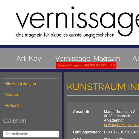
Art-Navi
Vernissage-Magazin
A
Aktuelle Ausgabe ONLINE BESTELLEN
KUNSTRAUM I
Alle Ausstellungen
Messen
Auktionen
Anschrift:
Maria-Theresien-Str.
6020 Innsbruck
Galerien
Arkadenhof
in Google Maps anz
Öffnungszeiten:
Di-Fr 12-18, Sa 10-15, 