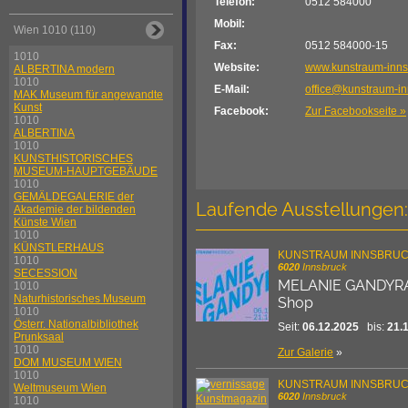
Telefon:
0512 584000
Mobil:
Wien 1010 (110)
Fax:
0512 584000-15
1010
Website:
www.kunstraum-inns
ALBERTINA modern
1010
E-Mail:
office@kunstraum-in
MAK Museum für angewandte
Kunst
Facebook:
Zur Facebookseite »
1010
ALBERTINA
1010
KUNSTHISTORISCHES
MUSEUM-HAUPTGEBÄUDE
1010
GEMÄLDEGALERIE der
Laufende Ausstellungen:
Akademie der bildenden
Künste Wien
1010
KÜNSTLERHAUS
KUNSTRAUM INNSBRU
1010
6020
Innsbruck
SECESSION
MELANIE GANDYR
1010
Naturhistorisches Museum
Shop
1010
Österr. Nationalbibliothek
Seit:
06.12.2025
bis:
21.
Prunksaal
1010
Zur Galerie
»
DOM MUSEUM WIEN
1010
KUNSTRAUM INNSBRU
Weltmuseum Wien
6020
Innsbruck
1010