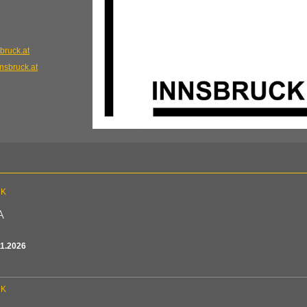
bruck.at
nsbruck.at
CK
A
11.2026
CK