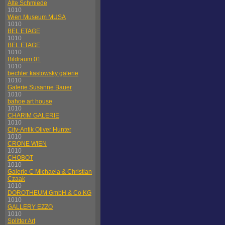
Alte Schmiede
1010
Wien Museum MUSA
1010
BEL ETAGE
1010
BEL ETAGE
1010
Bildraum 01
1010
bechter kastowsky galerie
1010
Galerie Susanne Bauer
1010
bahoe art house
1010
CHARIM GALERIE
1010
City-Antik Oliver Hunter
1010
CRONE WIEN
1010
CHOBOT
1010
Galerie C Michaela & Christian
Czaak
1010
DOROTHEUM GmbH & Co KG
1010
GALLERY EZZO
1010
Splitter Art