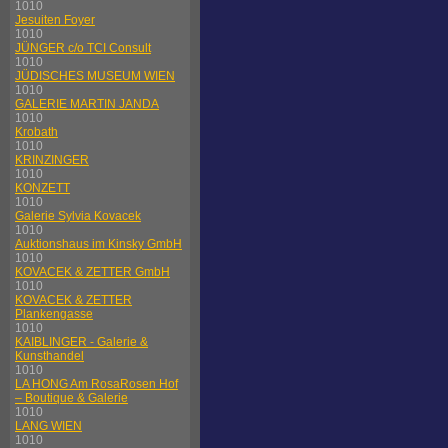
1010
Jesuiten Foyer
1010
JÜNGER c/o TCI Consult
1010
JÜDISCHES MUSEUM WIEN
1010
GALERIE MARTIN JANDA
1010
Krobath
1010
KRINZINGER
1010
KONZETT
1010
Galerie Sylvia Kovacek
1010
Auktionshaus im Kinsky GmbH
1010
KOVACEK & ZETTER GmbH
1010
KOVACEK & ZETTER
Plankengasse
1010
KAIBLINGER - Galerie &
Kunsthandel
1010
LA HONG Am RosaRosen Hof
– Boutique & Galerie
1010
LANG WIEN
1010