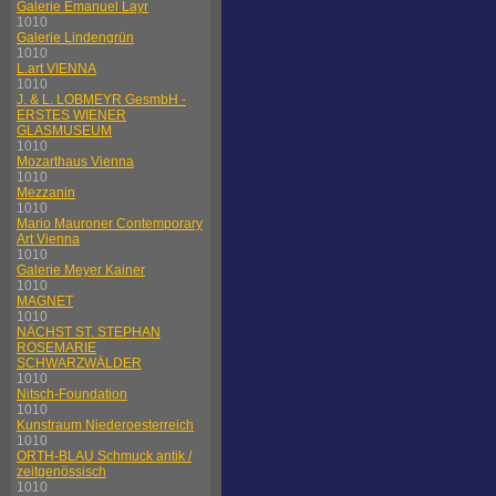
Galerie Emanuel Layr
1010
Galerie Lindengrün
1010
L.art VIENNA
1010
J. & L. LOBMEYR GesmbH -
ERSTES WIENER
GLASMUSEUM
1010
Mozarthaus Vienna
1010
Mezzanin
1010
Mario Mauroner Contemporary
Art Vienna
1010
Galerie Meyer Kainer
1010
MAGNET
1010
NÄCHST ST. STEPHAN
ROSEMARIE
SCHWARZWÄLDER
1010
Nitsch-Foundation
1010
Kunstraum Niederoesterreich
1010
ORTH-BLAU Schmuck antik /
zeitgenössisch
1010