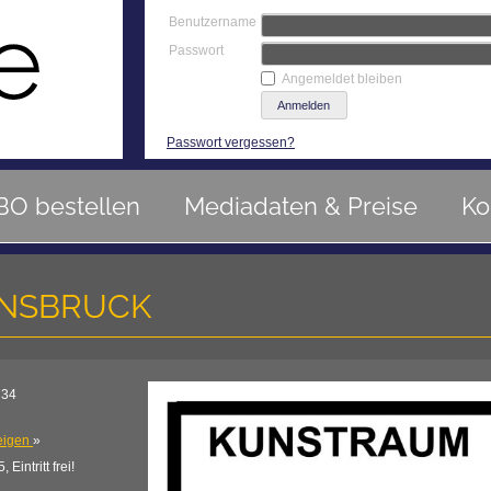
Benutzername
Passwort
Angemeldet bleiben
Passwort vergessen?
BO bestellen
Mediadaten & Preise
Ko
NNSBRUCK
 34
eigen
»
Eintritt frei!