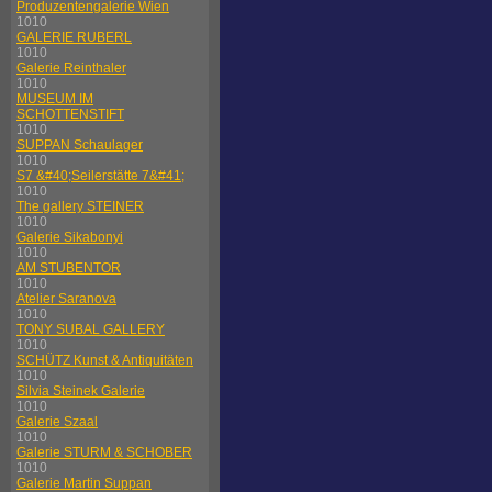
Produzentengalerie Wien
1010
GALERIE RUBERL
1010
Galerie Reinthaler
1010
MUSEUM IM
SCHOTTENSTIFT
1010
SUPPAN Schaulager
1010
S7 &#40;Seilerstätte 7&#41;
1010
The gallery STEINER
1010
Galerie Sikabonyi
1010
AM STUBENTOR
1010
Atelier Saranova
1010
TONY SUBAL GALLERY
1010
SCHÜTZ Kunst & Antiquitäten
1010
Silvia Steinek Galerie
1010
Galerie Szaal
1010
Galerie STURM & SCHOBER
1010
Galerie Martin Suppan