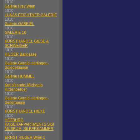
1010
Galerie Frey Wien
1010
LUKAS FEICHTNER GALERIE
1010
Galerie GABRIEL
1010
GALERIE 10
1010
KUNSTHANDEL GIESE &
SCHWEIGER
1010
HILGER Ballgasse
1010
Galerie Gerald Hartinger -
Spiegelgasse
1010
Galerie HUMMEL
1010
Kunsthandel Michaela
Hitzenberger
1010
Galerie Gerald Hartinger -
Seilergasse
1010
KUNSTHANDEL HIEKE
1010
HOFBURG
KAISERAPPARTMENTS SISI
MUSEUM, SILBERKAMMER
1010
ERNST HILGER Wien 1