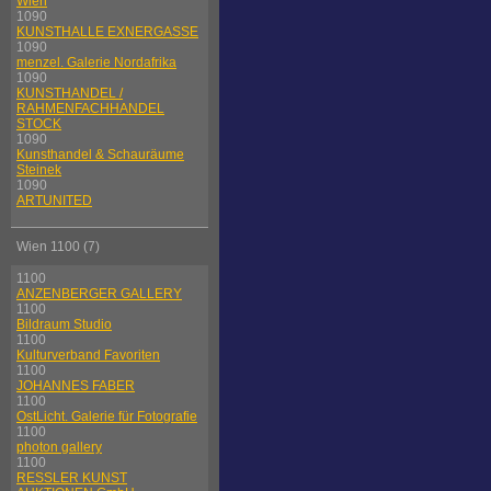
Wien
1090
KUNSTHALLE EXNERGASSE
1090
menzel. Galerie Nordafrika
1090
KUNSTHANDEL /
RAHMENFACHHANDEL
STOCK
1090
Kunsthandel & Schauräume
Steinek
1090
ARTUNITED
Wien 1100 (7)
1100
ANZENBERGER GALLERY
1100
Bildraum Studio
1100
Kulturverband Favoriten
1100
JOHANNES FABER
1100
OstLicht. Galerie für Fotografie
1100
photon gallery
1100
RESSLER KUNST