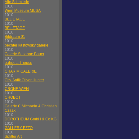
Alte Schmiede
1010
Wien Museum MUSA
1010
BEL ETAGE
1010
BEL ETAGE
1010
Bildraum 01
1010
bechter kastowsky galerie
1010
Galerie Susanne Bauer
1010
bahoe art house
1010
CHARIM GALERIE
1010
City-Antik Oliver Hunter
1010
CRONE WIEN
1010
CHOBOT
1010
Galerie C Michaela & Christian
Czaak
1010
DOROTHEUM GmbH & Co KG
1010
GALLERY EZZO
1010
Splitter Art