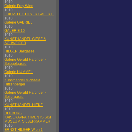
1010
Galerie Frey Wien
1010
LUKAS FEICHTNER GALERIE
1010
Galerie GABRIEL
1010
GALERIE 10
1010
KUNSTHANDEL GIESE &
SCHWEIGER
1010
HILGER Ballgasse
1010
Galerie Gerald Hartinger -
Spiegelgasse
1010
Galerie HUMMEL
1010
Kunsthandel Michaela
Hitzenberger
1010
Galerie Gerald Hartinger -
Seilergasse
1010
KUNSTHANDEL HIEKE
1010
HOFBURG
KAISERAPPARTMENTS SISI
MUSEUM, SILBERKAMMER
1010
ERNST HILGER Wien 1