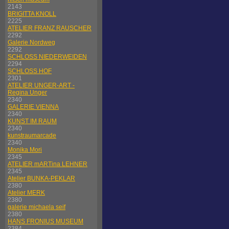
2143
BRIGITTA KNOLL
2225
ATELIER FRANZ RAUSCHER
2292
Galerie Nordweg
2292
SCHLOSS NIEDERWEIDEN
2294
SCHLOSS HOF
2301
ATELIER UNGER-ART -
Regina Unger
2340
GALERIE VIENNA
2340
KUNST IM RAUM
2340
kunstraumarcade
2340
Monika Mori
2345
ATELIER mARTina LEHNER
2345
Atelier BUNKA-PEKLAR
2380
Atelier MERK
2380
galerie michaela seif
2380
HANS FRONIUS MUSEUM
2384