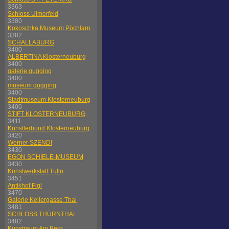
3363
Schloss Ulmerfeld
3380
Kokoschka Museum Pöchlarn
3382
SCHALLABURG
3400
ALBERTINA Klosterneuburg
3400
galerie gugging
3400
museum gugging
3400
Stadtmuseum Klosterneuburg
3400
STIFT KLOSTERNEUBURG
3411
Künstlerbund Klosterneuburg
3420
Werner SZENDI
3430
EGON SCHIELE-MUSEUM
3430
Kunstwerkstatt Tulln
3451
Antikhof Figl
3470
Galerie Kellergasse Thal
3481
SCHLOSS THÜRNTHAL
3482
Kunstraum Am Berg