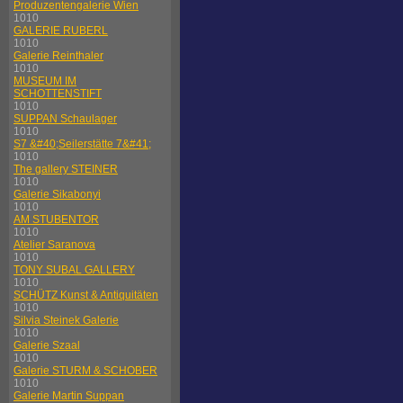
Produzentengalerie Wien
1010
GALERIE RUBERL
1010
Galerie Reinthaler
1010
MUSEUM IM
SCHOTTENSTIFT
1010
SUPPAN Schaulager
1010
S7 &#40;Seilerstätte 7&#41;
1010
The gallery STEINER
1010
Galerie Sikabonyi
1010
AM STUBENTOR
1010
Atelier Saranova
1010
TONY SUBAL GALLERY
1010
SCHÜTZ Kunst & Antiquitäten
1010
Silvia Steinek Galerie
1010
Galerie Szaal
1010
Galerie STURM & SCHOBER
1010
Galerie Martin Suppan