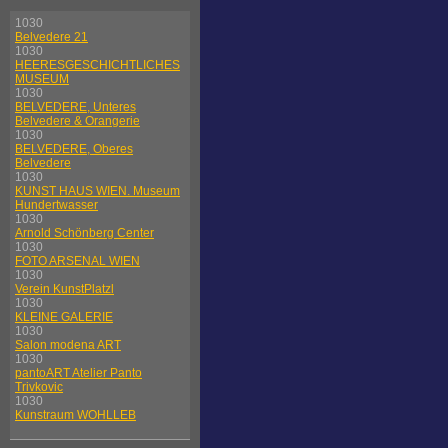
1030
Belvedere 21
1030
HEERESGESCHICHTLICHES
MUSEUM
1030
BELVEDERE, Unteres
Belvedere & Orangerie
1030
BELVEDERE, Oberes
Belvedere
1030
KUNST HAUS WIEN. Museum
Hundertwasser
1030
Arnold Schönberg Center
1030
FOTO ARSENAL WIEN
1030
Verein KunstPlatzl
1030
KLEINE GALERIE
1030
Salon modena ART
1030
pantoART Atelier Panto
Trivkovic
1030
Kunstraum WOHLLEB