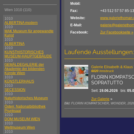
Mobil:
Wien 1010 (110)
Fax:
+43 512 57 57 85-1
Website:
www.galeriethoman
1010
ALBERTINA modern
E-Mail:
galerie@galerietho
1010
MAK Museum für angewandte
Facebook:
Zur Facebookseite »
Kunst
1010
ALBERTINA
1010
Laufende Ausstellungen:
KUNSTHISTORISCHES
MUSEUM-HAUPTGEBÄUDE
1010
GEMÄLDEGALERIE der
Galerie Elisabeth & Klau
Akademie der bildenden
6020
Innsbruck
Künste Wien
FLORIN KOMPATS
1010
KÜNSTLERHAUS
SOPRATUTTO
1010
SECESSION
Seit:
19.06.2026
bis:
05.
1010
Naturhistorisches Museum
Zur Galerie
»
1010
Bild: FLORIN KOMPATSCHER, WONDER, 2026, oil
Österr. Nationalbibliothek
Prunksaal
1010
DOM MUSEUM WIEN
1010
Weltmuseum Wien
1010