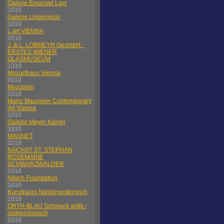
Galerie Emanuel Layr
1010
Galerie Lindengrün
1010
L.art VIENNA
1010
J. & L. LOBMEYR GesmbH -
ERSTES WIENER
GLASMUSEUM
1010
Mozarthaus Vienna
1010
Mezzanin
1010
Mario Mauroner Contemporary
Art Vienna
1010
Galerie Meyer Kainer
1010
MAGNET
1010
NÄCHST ST. STEPHAN
ROSEMARIE
SCHWARZWÄLDER
1010
Nitsch-Foundation
1010
Kunstraum Niederoesterreich
1010
ORTH-BLAU Schmuck antik /
zeitgenössisch
1010