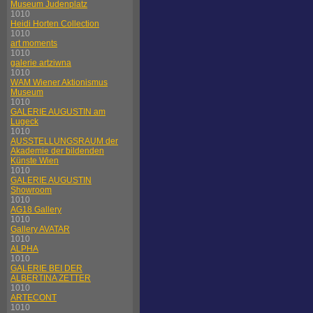
Museum Judenplatz
1010
Heidi Horten Collection
1010
art moments
1010
galerie artziwna
1010
WAM Wiener Aktionismus
Museum
1010
GALERIE AUGUSTIN am
Lugeck
1010
AUSSTELLUNGSRAUM der
Akademie der bildenden
Künste Wien
1010
GALERIE AUGUSTIN
Showroom
1010
AG18 Gallery
1010
Gallery AVATAR
1010
ALPHA
1010
GALERIE BEI DER
ALBERTINA ZETTER
1010
ARTECONT
1010