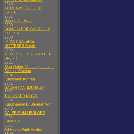
2640
SEIDL-GALERIE - GUT
GASTEIL
2651
Galerie 5er Haus
2700
DOM GALERIE GABRIELLA
KOLESA
2700
IMPACT GALERIE,
HUTTERER GmbH
2700
Museum ST. PETER AN DER
SPERR
2721
Blau-Gelbe -Viertelsgalerie im
Schloss Fischau
2734
Kunstraum Konrad
2761
GAUERMANNMUSEUM
3001
TULBINGER KOGEL
3034
Kunsthandel DI Stephan Wolf
3040
GALERIE AM LIEGLWEG
3062
Galerie M
3071
Art Room Würth Austria
3100