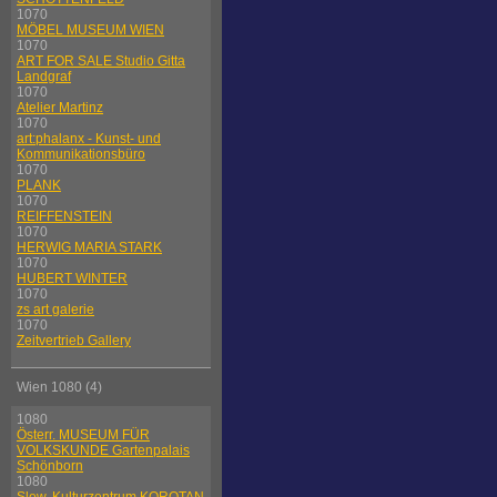
1070
MÖBEL MUSEUM WIEN
1070
ART FOR SALE Studio Gitta
Landgraf
1070
Atelier Martinz
1070
art:phalanx - Kunst- und
Kommunikationsbüro
1070
PLANK
1070
REIFFENSTEIN
1070
HERWIG MARIA STARK
1070
HUBERT WINTER
1070
zs art galerie
1070
Zeitvertrieb Gallery
Wien 1080 (4)
1080
Österr. MUSEUM FÜR
VOLKSKUNDE Gartenpalais
Schönborn
1080