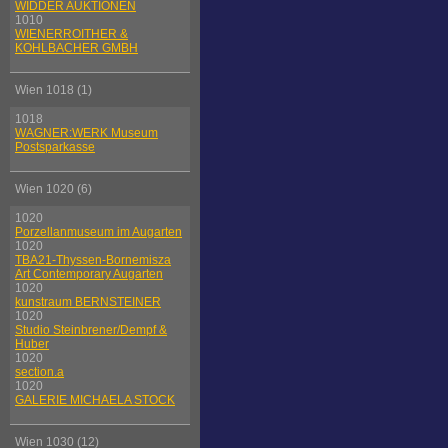
WIDDER AUKTIONEN
1010
WIENERROITHER &
KOHLBACHER GMBH
Wien 1018 (1)
1018
WAGNER:WERK Museum
Postsparkasse
Wien 1020 (6)
1020
Porzellanmuseum im Augarten
1020
TBA21-Thyssen-Bornemisza
Art Contemporary Augarten
1020
kunstraum BERNSTEINER
1020
Studio Steinbrener/Dempf &
Huber
1020
section.a
1020
GALERIE MICHAELA STOCK
Wien 1030 (12)