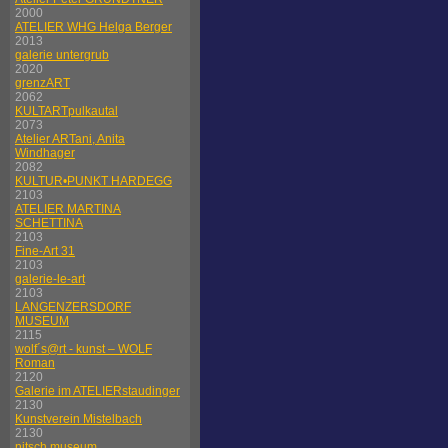
2000
ATELIER WHG Helga Berger
2013
galerie untergrub
2020
grenzART
2062
KULTARTpulkautal
2073
Atelier ARTani, Anita
Windhager
2082
KULTUR•PUNKT HARDEGG
2103
ATELIER MARTINA
SCHETTINA
2103
Fine-Art 31
2103
galerie-le-art
2103
LANGENZERSDORF
MUSEUM
2115
wolf´s@rt - kunst – WOLF
Roman
2120
Galerie im ATELIERstaudinger
2130
Kunstverein Mistelbach
2130
nitsch museum