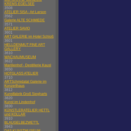
KREMS-EGELSEE
3508
ATELIER SISA - Art Larson
3562
Galerie ALTE SCHMIEDE
3571
ATELIER SAVIO
3601
ART GALERIE im Hotel Schloß
3601
HELLDENMUT FINE ART
GALLERY
3610
WACHAUMUSEUM
3622
Marillenhof - Destillerie Kausl
3650
HOTGLASS ATELIER
3710
ARTSchmidatal Galerie im
Konzerthaus
3812
Kunstfabrik Groß Siegharts
3820
Kunst im Lindenhof
3830
KÜNSTLERATELIER HETTL
und KOLLAR
3910
BLAUGELBEZWETTL
3943
DAS KUNSTMUSEUM