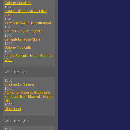
Galerie Künstlich
1040
LOMBARDI – KARGL FINE
ARTS
1040
Patrick KOVACS Kunsthandel
1040
KOENIG2 by_robbygreif
1040
Bernadette Rosa Müller
1040
Galerie Neuwirth
1040
Atelier Spornitz, Kunst Galerie
Wien
Wien 1050 (3)
1050
Brodmedia Galerie
1050
Atelier für Malerei, Grafik und
Kunst am Bau, Mag Art. Sybille
Uitz
1050
Hinterland
Wien 1060 (13)
1060