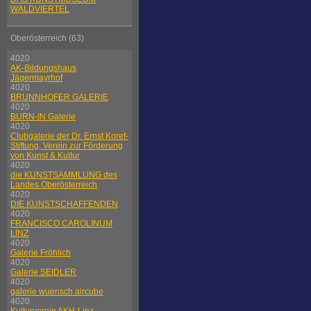
WALDVIERTEL
Oberösterreich (63)
4020
AK-Bildungshaus
Jägermayrhof
4020
BRUNNHOFER GALERIE
4020
BURN-IN Galerie
4020
Clubgalerie der Dr. Ernst Koref-
Stiftung, Verein zur Förderung
von Kunst & Kultur
4020
die KUNSTSAMMLUNG des
Landes Oberösterreich
4020
DIE KUNSTSCHAFFENDEN
4020
FRANCISCO CAROLINUM
LINZ
4020
Galerie Fröhlich
4020
Galerie SEIDLER
4020
galerie wuensch aircube
4020