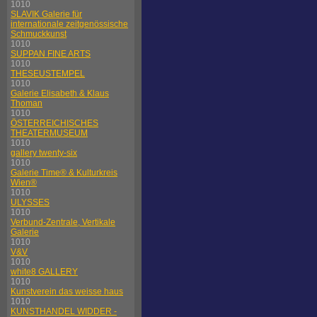
1010
SLAVIK Galerie für
internationale zeitgenössische
Schmuckkunst
1010
SUPPAN FINE ARTS
1010
THESEUSTEMPEL
1010
Galerie Elisabeth & Klaus
Thoman
1010
ÖSTERREICHISCHES
THEATERMUSEUM
1010
gallery twenty-six
1010
Galerie Time® & Kulturkreis
Wien®
1010
ULYSSES
1010
Verbund-Zentrale, Vertikale
Galerie
1010
V&V
1010
white8 GALLERY
1010
Kunstverein das weisse haus
1010
KUNSTHANDEL WIDDER -