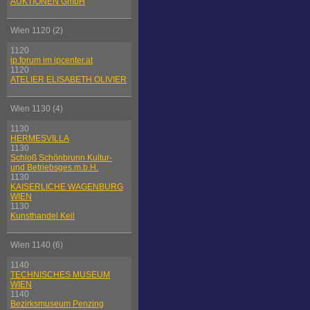
AUKTIONEN GmbH
Wien 1120 (2)
1120
ip.forum im ipcenter.at
1120
ATELIER ELISABETH OLIVIER
Wien 1130 (4)
1130
HERMESVILLA
1130
Schloß Schönbrunn Kultur-
und Betriebsges.m.b.H.
1130
KAISERLICHE WAGENBURG
WIEN
1130
Kunsthandel Keil
Wien 1140 (6)
1140
TECHNISCHES MUSEUM
WIEN
1140
Bezirksmuseum Penzing