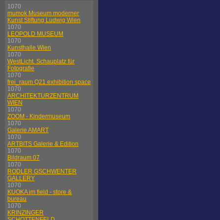
1070
mumok Museum moderner
Kunst Stiftung Ludwig Wien
1070
LEOPOLD MUSEUM
1070
Kunsthalle Wien
1070
WestLicht. Schauplatz für
Fotografie
1070
frei_raum Q21 exhibition space
1070
ARCHITEKTURZENTRUM
WIEN
1070
ZOOM - Kindermuseum
1070
Galerie AMART
1070
ARTBITS Galerie & Edition
1070
Bildraum 07
1070
RODLER GSCHWENTER
GALLERY
1070
KUOKA im field - store &
bureau
1070
KRINZINGER
SCHOTTENFELD