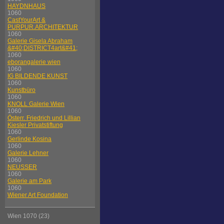
HAYDNHAUS
1060
CastYourArt &
PURPUR.ARCHITEKTUR
1060
Galerie Gisela Abraham
&#40;DISTRICT4art&#41;
1060
eborangalerie wien
1060
IG BILDENDE KUNST
1060
Kunstbüro
1060
KNOLL Galerie Wien
1060
Österr. Friedrich und Lillian
Kiesler Privatstiftung
1060
Gerlinde Kosina
1060
Galerie Lehner
1060
NEUSSER
1060
Galerie am Park
1060
Wiener Art Foundation
Wien 1070 (23)