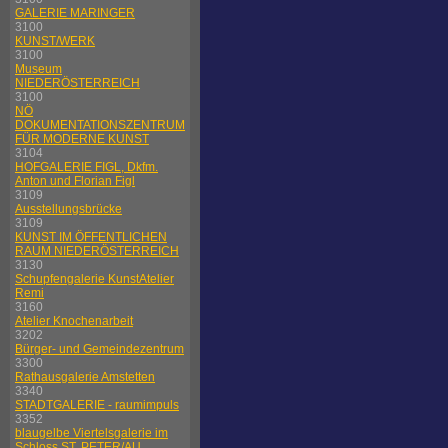
GALERIE MARINGER
3100
KUNST/WERK
3100
Museum
NIEDERÖSTERREICH
3100
NÖ
DOKUMENTATIONSZENTRUM
FÜR MODERNE KUNST
3104
HOFGALERIE FIGL, Dkfm.
Anton und Florian Figl
3109
Ausstellungsbrücke
3109
KUNST IM ÖFFENTLICHEN
RAUM NIEDERÖSTERREICH
3130
Schupfengalerie KunstAtelier
Remi
3160
Atelier Knochenarbeit
3202
Bürger- und Gemeindezentrum
3300
Rathausgalerie Amstetten
3340
STADTGALERIE - raumimpuls
3352
blaugelbe Viertelsgalerie im
Schloss ST. PETER/AU