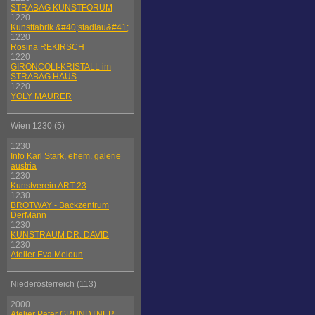
STRABAG KUNSTFORUM
1220
Kunstfabrik &#40;stadlau&#41;
1220
Rosina REKIRSCH
1220
GIRONCOLI-KRISTALL im
STRABAG HAUS
1220
YOLY MAURER
Wien 1230 (5)
1230
Info Karl Stark, ehem. galerie
austria
1230
Kunstverein ART 23
1230
BROTWAY - Backzentrum
DerMann
1230
KUNSTRAUM DR. DAVID
1230
Atelier Eva Meloun
Niederösterreich (113)
2000
Atelier Peter GRUNDTNER