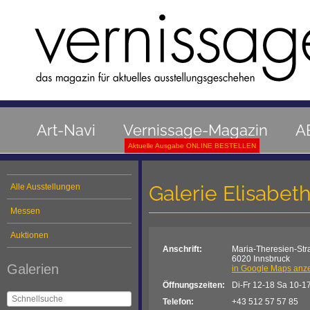
Art-Navi
Vernissage-Magazin
A
Aktuelle Ausgabe ONLINE BESTELLEN
Galerie Elisabet
Alle Ausstellungen
Messen
Auktionen
Anschrift:
Maria-Theresien-Str
6020 Innsbruck
Galerien
in Google Maps anz
Öffnungszeiten:
Di-Fr 12-18 Sa 10-17
Telefon:
+43 512 57 57 85