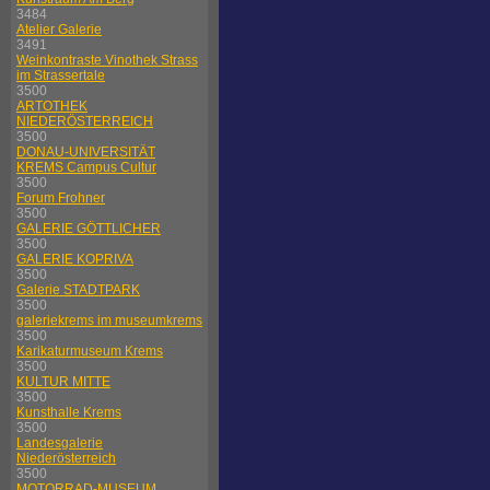
3484
Atelier Galerie
3491
Weinkontraste Vinothek Strass
im Strassertale
3500
ARTOTHEK
NIEDERÖSTERREICH
3500
DONAU-UNIVERSITÄT
KREMS Campus Cultur
3500
Forum Frohner
3500
GALERIE GÖTTLICHER
3500
GALERIE KOPRIVA
3500
Galerie STADTPARK
3500
galeriekrems im museumkrems
3500
Karikaturmuseum Krems
3500
KULTUR MITTE
3500
Kunsthalle Krems
3500
Landesgalerie
Niederösterreich
3500
MOTORRAD-MUSEUM