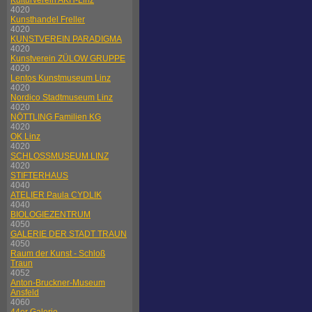
Kulturverein AKH-Linz
4020
Kunsthandel Freller
4020
KUNSTVEREIN PARADIGMA
4020
Kunstverein ZÜLOW GRUPPE
4020
Lentos Kunstmuseum Linz
4020
Nordico Stadtmuseum Linz
4020
NÖTTLING Familien KG
4020
OK Linz
4020
SCHLOSSMUSEUM LINZ
4020
STIFTERHAUS
4040
ATELIER Paula CYDLIK
4040
BIOLOGIEZENTRUM
4050
GALERIE DER STADT TRAUN
4050
Raum der Kunst - Schloß
Traun
4052
Anton-Bruckner-Museum
Ansfeld
4060