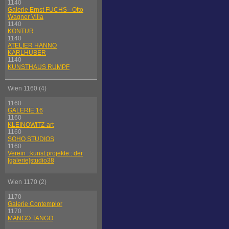
1140
Galerie Ernst FUCHS - Otto
Wagner Villa
1140
KONTUR
1140
ATELIER HANNO
KARLHUBER
1140
KUNSTHAUS RUMPF
Wien 1160 (4)
1160
GALERIE 16
1160
KLEINOWITZ-art
1160
SOHO STUDIOS
1160
Verein ::kunst.projekte:: der
[galerie]studio38
Wien 1170 (2)
1170
Galerie Contemplor
1170
MANGO TANGO