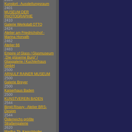
Kunstort - Ausstellungsraum
2401
MUSEUM DER
PHOTOGRAPHIE
2410
Galerie Werkstatt OTTO
2424
Atelier am Friedrichshof -
Marina Horvath
2462
Atelier 66
2483
Empire of Glass / Glasmuseum
„Die gläserne Burg“ /
Glasgalerie / Kuchlerhaus
GmbH
2500
ARNULF RAINER MUSEUM
2500
Galerie Breyer
2500
Kaiserhaus Baden
2500
KUNSTVEREIN BADEN
2544
Birgit Risavy - Atelier BRS-
Design
2544
Österreichs größte
Straßengalerie
2620
Martha Th. Kerschhofer