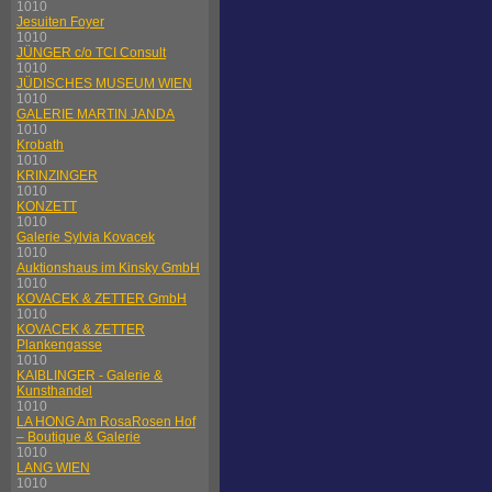
1010
Jesuiten Foyer
1010
JÜNGER c/o TCI Consult
1010
JÜDISCHES MUSEUM WIEN
1010
GALERIE MARTIN JANDA
1010
Krobath
1010
KRINZINGER
1010
KONZETT
1010
Galerie Sylvia Kovacek
1010
Auktionshaus im Kinsky GmbH
1010
KOVACEK & ZETTER GmbH
1010
KOVACEK & ZETTER
Plankengasse
1010
KAIBLINGER - Galerie &
Kunsthandel
1010
LA HONG Am RosaRosen Hof
– Boutique & Galerie
1010
LANG WIEN
1010