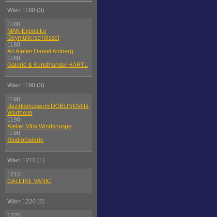
Wien 1180 (3)
1180
MAK-Expositur
Geymüllerschlössel
1180
Art Atelier Daniel Amberg
1180
Galerie & Kunsthandel HARTL
Wien 1190 (3)
1190
Bezirksmuseum DÖBLINGVilla
Wertheim
1190
Atelier Villa Windknospe
1190
StudioGalerie
Wien 1210 (1)
1210
GALERIE VANIC
Wien 1220 (5)
1220