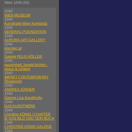
Wien 1040 (20)
1040
WIEN MUSEUM
1040
Kunsthalle Wien Karlsplatz
1040
GENERALI FOUNDATION
1040
AURORA-ART-GALLERY
1040
discotec.at
1040
Galerie FELIX HÖLLER
1040
rauminhalt_harald bichler -
space & content
1040
IMPART CONTEMPORARY
Showroom
1040
ANDREA JÜNGER
1040
Galerie Lisa Kandlhofer
1040
DAS KUNSTWERK
1040
Christine KÖNIG | CHAPTER
III: DAS BILD UND SEIN BUCH
1040
CHRISTINE KÖNIG GALERIE
1040