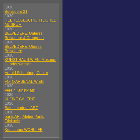
1030
Belvedere 21
1030
HEERESGESCHICHTLICHES
MUSEUM
1030
BELVEDERE, Unteres
Belvedere & Orangerie
1030
BELVEDERE, Oberes
Belvedere
1030
KUNST HAUS WIEN. Museum
Hundertwasser
1030
Arnold Schönberg Center
1030
FOTO ARSENAL WIEN
1030
Verein KunstPlatzl
1030
KLEINE GALERIE
1030
Salon modena ART
1030
pantoART Atelier Panto
Trivkovic
1030
Kunstraum WOHLLEB