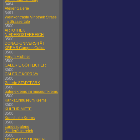
3484
Atelier Galerie
3491
Weinkontraste Vinothek Strass
im Strassertale
3500
ARTOTHEK
NIEDERÖSTERREICH
3500
DONAU-UNIVERSITÄT
KREMS Campus Cultur
3500
Forum Frohner
3500
GALERIE GÖTTLICHER
3500
GALERIE KOPRIVA
3500
Galerie STADTPARK
3500
galeriekrems im museumkrems
3500
Karikaturmuseum Krems
3500
KULTUR MITTE
3500
Kunsthalle Krems
3500
Landesgalerie
Niederösterreich
3500
MOTORRAD-MUSEUM