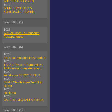
WIDDER AUKTIONEN
1010
WIENERROITHER &
KOHLBACHER GMBH
Wien 1018 (1)
1018
WAGNER:WERK Museum
Postsparkasse
Wien 1020 (6)
1020
Porzellanmuseum im Augarten
1020
TBA21-Thyssen-Bornemisza
Art Contemporary Augarten
1020
kunstraum BERNSTEINER
1020
Studio Steinbrener/Dempf &
Huber
1020
section.a
1020
GALERIE MICHAELA STOCK
Wien 1030 (12)