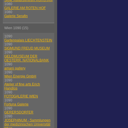
Slow. Kulturzentrum KOROTAN
1080
GALERIE AM ROTEN HOF
1080
Galerie Serafin
Wien 1090 (15)
1090
Gartenpalais LIECHTENSTEIN
1090
SIGMUND FREUD MUSEUM
1090
GELDMUSEUM DER
OESTERR. NATIONALBANK
1090
amani gallery
1090
Wien Energie GmbH
1090
Atelier of fine arts Erich
Handlos
1090
FOTOGALERIE WIEN
1090
Fortuna Galerie
1090
GERERSDORFER
1090
JOSEPHINUM - Sammlungen
der medizinischen Universität