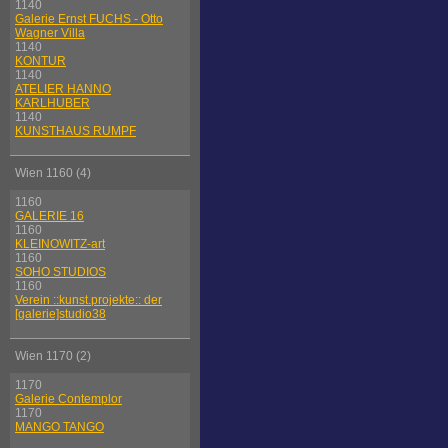
1140
Galerie Ernst FUCHS - Otto
Wagner Villa
1140
KONTUR
1140
ATELIER HANNO
KARLHUBER
1140
KUNSTHAUS RUMPF
Wien 1160 (4)
1160
GALERIE 16
1160
KLEINOWITZ-art
1160
SOHO STUDIOS
1160
Verein ::kunst.projekte:: der
[galerie]studio38
Wien 1170 (2)
1170
Galerie Contemplor
1170
MANGO TANGO