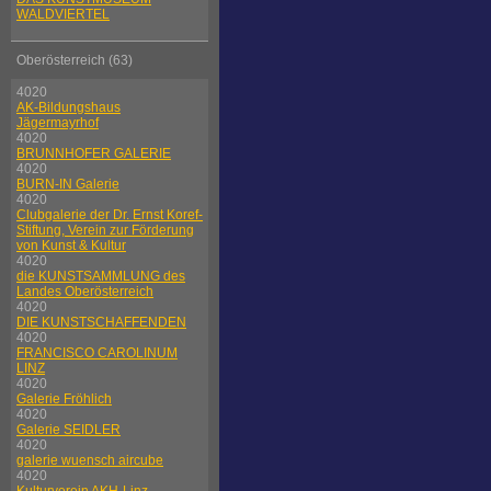
WALDVIERTEL
Oberösterreich (63)
4020
AK-Bildungshaus
Jägermayrhof
4020
BRUNNHOFER GALERIE
4020
BURN-IN Galerie
4020
Clubgalerie der Dr. Ernst Koref-
Stiftung, Verein zur Förderung
von Kunst & Kultur
4020
die KUNSTSAMMLUNG des
Landes Oberösterreich
4020
DIE KUNSTSCHAFFENDEN
4020
FRANCISCO CAROLINUM
LINZ
4020
Galerie Fröhlich
4020
Galerie SEIDLER
4020
galerie wuensch aircube
4020