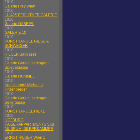
1010
Galerie Frey Wien
1010
LUKAS FEICHTNER GALERIE
1010
Galerie GABRIEL
1010
GALERIE 10
1010
KUNSTHANDEL GIESE &
SCHWEIGER
1010
HILGER Ballgasse
1010
Galerie Gerald Hartinger -
Spiegelgasse
1010
Galerie HUMMEL
1010
Kunsthandel Michaela
Hitzenberger
1010
Galerie Gerald Hartinger -
Seilergasse
1010
KUNSTHANDEL HIEKE
1010
HOFBURG
KAISERAPPARTMENTS SISI
MUSEUM, SILBERKAMMER
1010
ERNST HILGER Wien 1