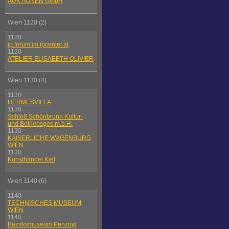
AUKTIONEN GmbH
Wien 1120 (2)
1120
ip.forum im ipcenter.at
1120
ATELIER ELISABETH OLIVIER
Wien 1130 (4)
1130
HERMESVILLA
1130
Schloß Schönbrunn Kultur-
und Betriebsges.m.b.H.
1130
KAISERLICHE WAGENBURG
WIEN
1130
Kunsthandel Keil
Wien 1140 (6)
1140
TECHNISCHES MUSEUM
WIEN
1140
Bezirksmuseum Penzing