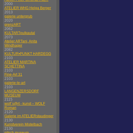
2000
ATELIER WHG Helga Berger
2013
galerie untergrub
2020
grenzART
2062
KULTARTpulkautal
2073
Atelier ARTani, Anita
Windhager
2082
KULTUR•PUNKT HARDEGG
2103
ATELIER MARTINA
SCHETTINA
2103
Fine-Art 31
2103
galerie-le-art
2103
LANGENZERSDORF
MUSEUM
2115
wolf´s@rt - kunst – WOLF
Roman
2120
Galerie im ATELIERstaudinger
2130
Kunstverein Mistelbach
2130
nitsch museum