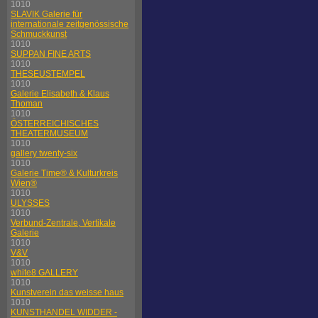
1010
SLAVIK Galerie für
internationale zeitgenössische
Schmuckkunst
1010
SUPPAN FINE ARTS
1010
THESEUSTEMPEL
1010
Galerie Elisabeth & Klaus
Thoman
1010
ÖSTERREICHISCHES
THEATERMUSEUM
1010
gallery twenty-six
1010
Galerie Time® & Kulturkreis
Wien®
1010
ULYSSES
1010
Verbund-Zentrale, Vertikale
Galerie
1010
V&V
1010
white8 GALLERY
1010
Kunstverein das weisse haus
1010
KUNSTHANDEL WIDDER -