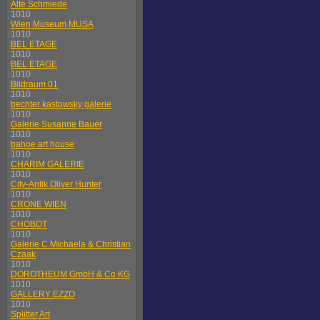
Alte Schmiede
1010
Wien Museum MUSA
1010
BEL ETAGE
1010
BEL ETAGE
1010
Bildraum 01
1010
bechter kastowsky galerie
1010
Galerie Susanne Bauer
1010
bahoe art house
1010
CHARIM GALERIE
1010
City-Antik Oliver Hunter
1010
CRONE WIEN
1010
CHOBOT
1010
Galerie C Michaela & Christian
Czaak
1010
DOROTHEUM GmbH & Co KG
1010
GALLERY EZZO
1010
Splitter Art