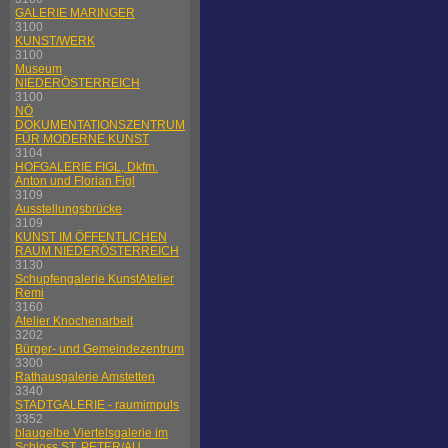
GALERIE MARINGER
3100
KUNST/WERK
3100
Museum
NIEDERÖSTERREICH
3100
NÖ
DOKUMENTATIONSZENTRUM
FÜR MODERNE KUNST
3104
HOFGALERIE FIGL, Dkfm.
Anton und Florian Figl
3109
Ausstellungsbrücke
3109
KUNST IM ÖFFENTLICHEN
RAUM NIEDERÖSTERREICH
3130
Schupfengalerie KunstAtelier
Remi
3160
Atelier Knochenarbeit
3202
Bürger- und Gemeindezentrum
3300
Rathausgalerie Amstetten
3340
STADTGALERIE - raumimpuls
3352
blaugelbe Viertelsgalerie im
Schloss ST. PETER/AU