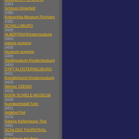
3363
Schloss Ulmerfeld
3380
Kokoschka Museum Pöchlarn
3382
SCHALLABURG
3400
ALBERTINA Klosterneuburg
3400
galerie gugging
3400
museum gugging
3400
Stadtmuseum Klosterneuburg
3400
STIFT KLOSTERNEUBURG
3411
Künstlerbund Klosterneuburg
3420
Werner SZENDI
3430
EGON SCHIELE-MUSEUM
3430
Kunstwerkstatt Tulln
3451
Antikhof Figl
3470
Galerie Kellergasse Thal
3481
SCHLOSS THÜRNTHAL
3482
Kunstraum Am Berg