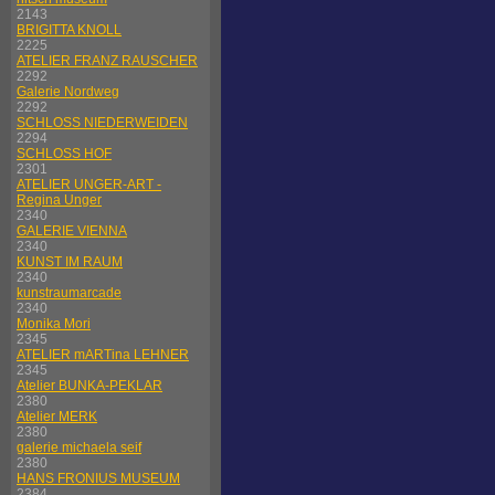
2143
BRIGITTA KNOLL
2225
ATELIER FRANZ RAUSCHER
2292
Galerie Nordweg
2292
SCHLOSS NIEDERWEIDEN
2294
SCHLOSS HOF
2301
ATELIER UNGER-ART -
Regina Unger
2340
GALERIE VIENNA
2340
KUNST IM RAUM
2340
kunstraumarcade
2340
Monika Mori
2345
ATELIER mARTina LEHNER
2345
Atelier BUNKA-PEKLAR
2380
Atelier MERK
2380
galerie michaela seif
2380
HANS FRONIUS MUSEUM
2384