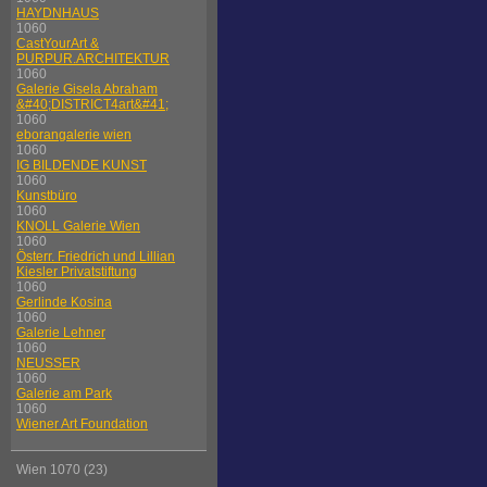
HAYDNHAUS
1060
CastYourArt &
PURPUR.ARCHITEKTUR
1060
Galerie Gisela Abraham
&#40;DISTRICT4art&#41;
1060
eborangalerie wien
1060
IG BILDENDE KUNST
1060
Kunstbüro
1060
KNOLL Galerie Wien
1060
Österr. Friedrich und Lillian
Kiesler Privatstiftung
1060
Gerlinde Kosina
1060
Galerie Lehner
1060
NEUSSER
1060
Galerie am Park
1060
Wiener Art Foundation
Wien 1070 (23)