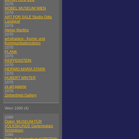
1070
MÖBEL MUSEUM WIEN
1070
ART FOR SALE Studio Gitta
Landgraf
1070
Atelier Martinz
1070
art:phalanx - Kunst- und
Kommunikationsbüro
1070
PLANK
1070
REIFFENSTEIN
1070
HERWIG MARIA STARK
1070
HUBERT WINTER
1070
zs art galerie
1070
Zeitvertrieb Gallery
Wien 1080 (4)
1080
Österr. MUSEUM FÜR
VOLKSKUNDE Gartenpalais
Schönborn
1080