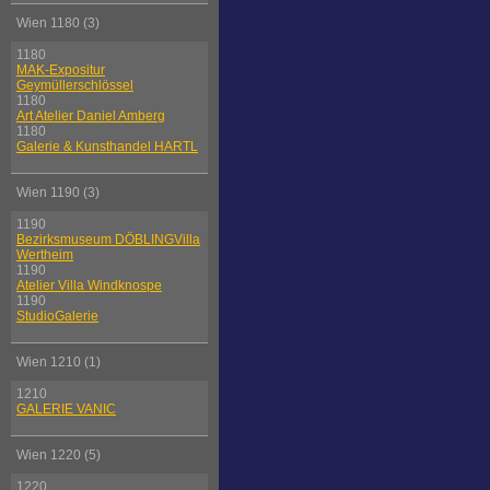
Wien 1180 (3)
1180
MAK-Expositur
Geymüllerschlössel
1180
Art Atelier Daniel Amberg
1180
Galerie & Kunsthandel HARTL
Wien 1190 (3)
1190
Bezirksmuseum DÖBLINGVilla
Wertheim
1190
Atelier Villa Windknospe
1190
StudioGalerie
Wien 1210 (1)
1210
GALERIE VANIC
Wien 1220 (5)
1220