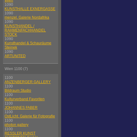
Wien
1090
KUNSTHALLE EXNERGASSE
1090
menzel. Galerie Nordafrika
1090
KUNSTHANDEL /
RAHMENFACHHANDEL
STOCK
1090
Kunsthandel & Schauräume
Steinek
1090
ARTUNITED
Wien 1100 (7)
1100
ANZENBERGER GALLERY
1100
Bildraum Studio
1100
Kulturverband Favoriten
1100
JOHANNES FABER
1100
OstLicht. Galerie für Fotografie
1100
photon gallery
1100
RESSLER KUNST