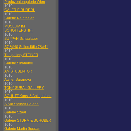
Produzentengalerie Wien
1010
GALERIE RUBERL
1010
Galerie Reinthaler
1010
MUSEUM IM
SCHOTTENSTIFT
1010
SUPPAN Schaulager
1010
S7 &#40;Seilerstätte 7&#41;
1010
The gallery STEINER
1010
Galerie Sikabonyi
1010
AM STUBENTOR
1010
Atelier Saranova
1010
TONY SUBAL GALLERY
1010
SCHÜTZ Kunst & Antiquitäten
1010
Silvia Steinek Galerie
1010
Galerie Szaal
1010
Galerie STURM & SCHOBER
1010
Galerie Martin Suppan