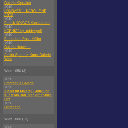
Galerie Künstlich
1040
LOMBARDI – KARGL FINE
ARTS
1040
Patrick KOVACS Kunsthandel
1040
KOENIG2 by_robbygreif
1040
Bernadette Rosa Müller
1040
Galerie Neuwirth
1040
Atelier Spornitz, Kunst Galerie
Wien
Wien 1050 (3)
1050
Brodmedia Galerie
1050
Atelier für Malerei, Grafik und
Kunst am Bau, Mag Art. Sybille
Uitz
1050
Hinterland
Wien 1060 (13)
1060