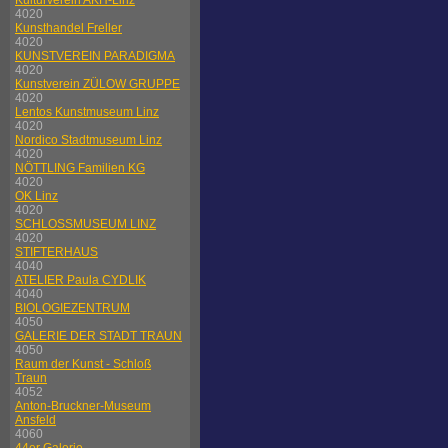
Kulturverein AKH-Linz
4020
Kunsthandel Freller
4020
KUNSTVEREIN PARADIGMA
4020
Kunstverein ZÜLOW GRUPPE
4020
Lentos Kunstmuseum Linz
4020
Nordico Stadtmuseum Linz
4020
NÖTTLING Familien KG
4020
OK Linz
4020
SCHLOSSMUSEUM LINZ
4020
STIFTERHAUS
4040
ATELIER Paula CYDLIK
4040
BIOLOGIEZENTRUM
4050
GALERIE DER STADT TRAUN
4050
Raum der Kunst - Schloß
Traun
4052
Anton-Bruckner-Museum
Ansfeld
4060