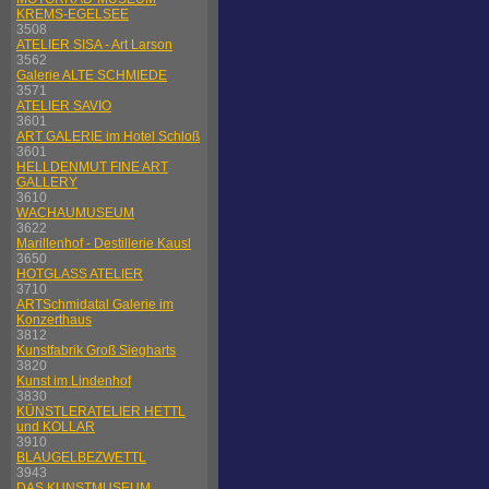
KREMS-EGELSEE
3508
ATELIER SISA - Art Larson
3562
Galerie ALTE SCHMIEDE
3571
ATELIER SAVIO
3601
ART GALERIE im Hotel Schloß
3601
HELLDENMUT FINE ART
GALLERY
3610
WACHAUMUSEUM
3622
Marillenhof - Destillerie Kausl
3650
HOTGLASS ATELIER
3710
ARTSchmidatal Galerie im
Konzerthaus
3812
Kunstfabrik Groß Siegharts
3820
Kunst im Lindenhof
3830
KÜNSTLERATELIER HETTL
und KOLLAR
3910
BLAUGELBEZWETTL
3943
DAS KUNSTMUSEUM