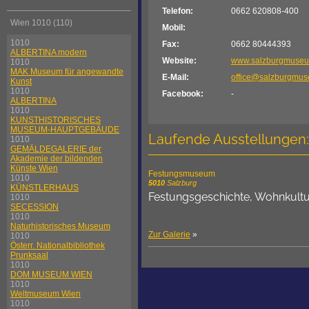
Telefon:
0662 620808-400
Wien 1010 (110)
Mobil:
1010
Fax:
0662 80444393
ALBERTINA modern
Website:
www.salzburgmuseu
1010
MAK Museum für angewandte
E-Mail:
office@salzburgmus
Kunst
1010
Facebook:
-
ALBERTINA
1010
KUNSTHISTORISCHES
MUSEUM-HAUPTGEBÄUDE
Laufende Ausstellungen:
1010
GEMÄLDEGALERIE der
Akademie der bildenden
Künste Wien
Festungsmuseum
1010
5010
Salzburg
KÜNSTLERHAUS
Festungsgeschichte, Wohnkultur,
1010
SECESSION
1010
Naturhistorisches Museum
Zur Galerie
»
1010
Österr. Nationalbibliothek
Prunksaal
1010
DOM MUSEUM WIEN
1010
Weltmuseum Wien
1010