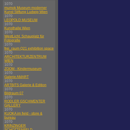
1070
mumok Museum moderner
Kunst Stiftung Ludwig Wien
1070
LEOPOLD MUSEUM
1070
Kunsthalle Wien
1070
WestLicht. Schauplatz für
Fotografie
1070
frei_raum Q21 exhibition space
1070
ARCHITEKTURZENTRUM
WIEN
1070
ZOOM - Kindermuseum
1070
Galerie AMART
1070
ARTBITS Galerie & Edition
1070
Bildraum 07
1070
RODLER GSCHWENTER
GALLERY
1070
KUOKA im field - store &
bureau
1070
KRINZINGER
SCHOTTENFELD