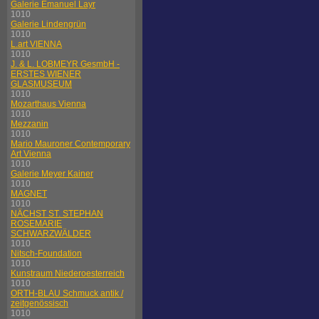
Galerie Emanuel Layr
1010
Galerie Lindengrün
1010
L.art VIENNA
1010
J. & L. LOBMEYR GesmbH -
ERSTES WIENER
GLASMUSEUM
1010
Mozarthaus Vienna
1010
Mezzanin
1010
Mario Mauroner Contemporary
Art Vienna
1010
Galerie Meyer Kainer
1010
MAGNET
1010
NÄCHST ST. STEPHAN
ROSEMARIE
SCHWARZWÄLDER
1010
Nitsch-Foundation
1010
Kunstraum Niederoesterreich
1010
ORTH-BLAU Schmuck antik /
zeitgenössisch
1010