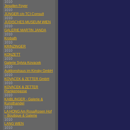
1010
Jesuiten Foyer
1010
JÜNGER c/o TCI Consult
1010
JÜDISCHES MUSEUM WIEN
1010
GALERIE MARTIN JANDA
1010
Krobath
1010
KRINZINGER
1010
KONZETT
1010
Galerie Sylvia Kovacek
1010
Auktionshaus im Kinsky GmbH
1010
KOVACEK & ZETTER GmbH
1010
KOVACEK & ZETTER
Plankengasse
1010
KAIBLINGER - Galerie &
Kunsthandel
1010
LA HONG Am RosaRosen Hof
– Boutique & Galerie
1010
LANG WIEN
1010