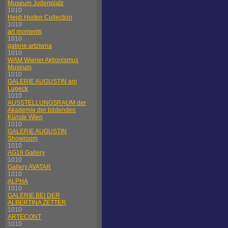
Museum Judenplatz
1010
Heidi Horten Collection
1010
art moments
1010
galerie artziwna
1010
WAM Wiener Aktionismus
Museum
1010
GALERIE AUGUSTIN am
Lugeck
1010
AUSSTELLUNGSRAUM der
Akademie der bildenden
Künste Wien
1010
GALERIE AUGUSTIN
Showroom
1010
AG18 Gallery
1010
Gallery AVATAR
1010
ALPHA
1010
GALERIE BEI DER
ALBERTINA ZETTER
1010
ARTECONT
1010