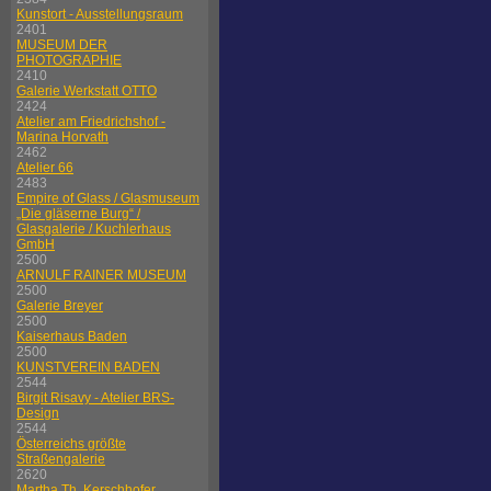
Kunstort - Ausstellungsraum
2401
MUSEUM DER
PHOTOGRAPHIE
2410
Galerie Werkstatt OTTO
2424
Atelier am Friedrichshof -
Marina Horvath
2462
Atelier 66
2483
Empire of Glass / Glasmuseum
„Die gläserne Burg“ /
Glasgalerie / Kuchlerhaus
GmbH
2500
ARNULF RAINER MUSEUM
2500
Galerie Breyer
2500
Kaiserhaus Baden
2500
KUNSTVEREIN BADEN
2544
Birgit Risavy - Atelier BRS-
Design
2544
Österreichs größte
Straßengalerie
2620
Martha Th. Kerschhofer