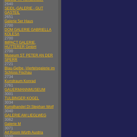
2640
SEIDL-GALERIE - GUT
GASTEIL
2651
Galerie 5er Haus
2700
DOM GALERIE GABRIELLA
KOLESA
2700
IMPACT GALERIE,
HUTTERER GmbH
2700
Museum ST. PETER AN DER
SPERR
2721
Blau-Gelbe -Viertelsgalerie im
Schloss Fischau
2734
Kunstraum Konrad
2761
GAUERMANNMUSEUM
3001
TULBINGER KOGEL
3034
Kunsthandel DI Stephan Wolf
3040
GALERIE AM LIEGLWEG
3062
Galerie M
3071
Art Room Würth Austria
3100