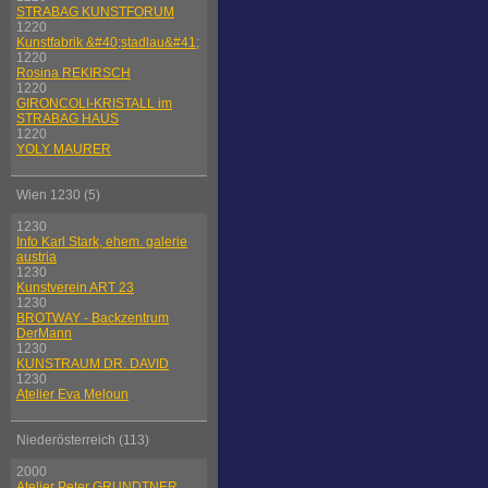
STRABAG KUNSTFORUM
1220
Kunstfabrik &#40;stadlau&#41;
1220
Rosina REKIRSCH
1220
GIRONCOLI-KRISTALL im
STRABAG HAUS
1220
YOLY MAURER
Wien 1230 (5)
1230
Info Karl Stark, ehem. galerie
austria
1230
Kunstverein ART 23
1230
BROTWAY - Backzentrum
DerMann
1230
KUNSTRAUM DR. DAVID
1230
Atelier Eva Meloun
Niederösterreich (113)
2000
Atelier Peter GRUNDTNER