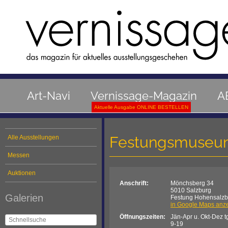
Art-Navi
Vernissage-Magazin
A
Aktuelle Ausgabe ONLINE BESTELLEN
Festungsmuse
Alle Ausstellungen
Messen
Auktionen
Anschrift:
Mönchsberg 34
5010 Salzburg
Galerien
Festung Hohensalzb
in Google Maps anz
Öffnungszeiten:
Jän-Apr u. Okt-Dez t
9-19