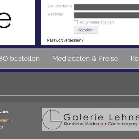
Benutzername
Passwort
Angemeldet bleiben
Passwort vergessen?
BO bestellen
Mediadaten & Preise
Ko
zzanin
eigen
»
-13