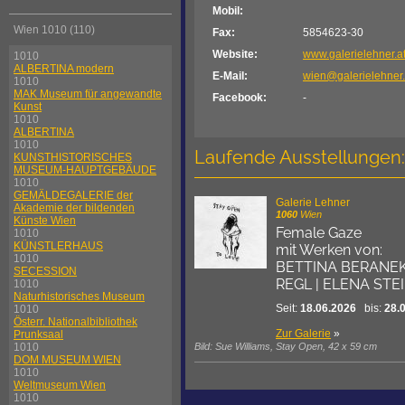
Mobil:
Wien 1010 (110)
Fax:
5854623-30
Website:
www.galerielehner.a
1010
ALBERTINA modern
E-Mail:
wien@galerielehner.
1010
MAK Museum für angewandte
Facebook:
-
Kunst
1010
ALBERTINA
1010
Laufende Ausstellungen:
KUNSTHISTORISCHES
MUSEUM-HAUPTGEBÄUDE
1010
GEMÄLDEGALERIE der
Galerie Lehner
Akademie der bildenden
1060
Wien
Künste Wien
Female Gaze
1010
KÜNSTLERHAUS
mit Werken von:
1010
BETTINA BERANEK 
SECESSION
REGL | ELENA STE
1010
Naturhistorisches Museum
Seit:
18.06.2026
bis:
28.
1010
Österr. Nationalbibliothek
Zur Galerie
»
Prunksaal
1010
Bild: Sue Williams, Stay Open, 42 x 59 cm
DOM MUSEUM WIEN
1010
Weltmuseum Wien
1010