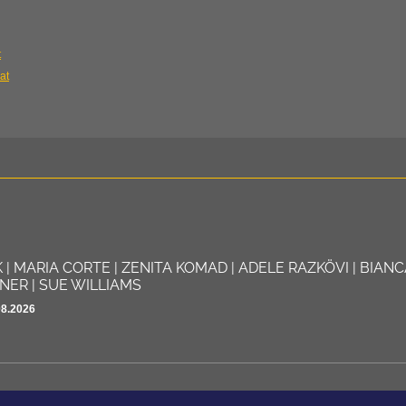
t
at
| MARIA CORTE | ZENITA KOMAD | ADELE RAZKÖVI | BIAN
INER | SUE WILLIAMS
08.2026