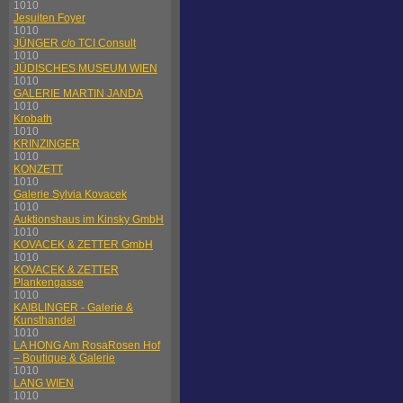
1010
Jesuiten Foyer
1010
JÜNGER c/o TCI Consult
1010
JÜDISCHES MUSEUM WIEN
1010
GALERIE MARTIN JANDA
1010
Krobath
1010
KRINZINGER
1010
KONZETT
1010
Galerie Sylvia Kovacek
1010
Auktionshaus im Kinsky GmbH
1010
KOVACEK & ZETTER GmbH
1010
KOVACEK & ZETTER
Plankengasse
1010
KAIBLINGER - Galerie &
Kunsthandel
1010
LA HONG Am RosaRosen Hof
– Boutique & Galerie
1010
LANG WIEN
1010