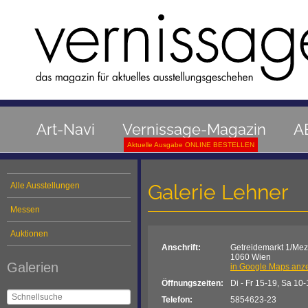
Art-Navi
Vernissage-Magazin
A
Aktuelle Ausgabe ONLINE BESTELLEN
Galerie Lehner
Alle Ausstellungen
Messen
Auktionen
Anschrift:
Getreidemarkt 1/Me
1060 Wien
Galerien
in Google Maps anz
Öffnungszeiten:
Di - Fr 15-19, Sa 10
Telefon:
5854623-23