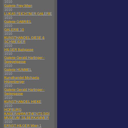
1010
Galerie Frey Wien
1010
LUKAS FEICHTNER GALERIE
1010
Galerie GABRIEL
1010
GALERIE 10
1010
KUNSTHANDEL GIESE &
SCHWEIGER
1010
HILGER Ballgasse
1010
Galerie Gerald Hartinger -
Spiegelgasse
1010
Galerie HUMMEL
1010
Kunsthandel Michaela
Hitzenberger
1010
Galerie Gerald Hartinger -
Seilergasse
1010
KUNSTHANDEL HIEKE
1010
HOFBURG
KAISERAPPARTMENTS SISI
MUSEUM, SILBERKAMMER
1010
ERNST HILGER Wien 1