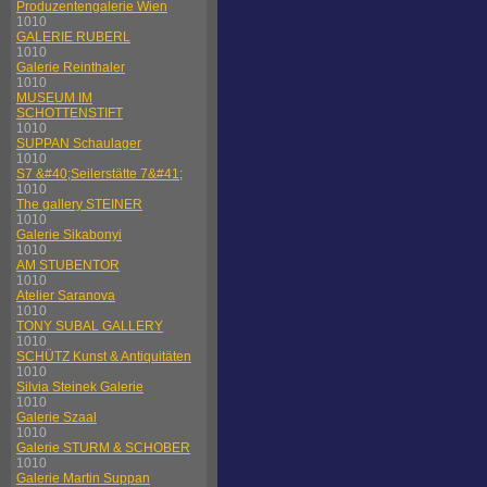
Produzentengalerie Wien
1010
GALERIE RUBERL
1010
Galerie Reinthaler
1010
MUSEUM IM
SCHOTTENSTIFT
1010
SUPPAN Schaulager
1010
S7 &#40;Seilerstätte 7&#41;
1010
The gallery STEINER
1010
Galerie Sikabonyi
1010
AM STUBENTOR
1010
Atelier Saranova
1010
TONY SUBAL GALLERY
1010
SCHÜTZ Kunst & Antiquitäten
1010
Silvia Steinek Galerie
1010
Galerie Szaal
1010
Galerie STURM & SCHOBER
1010
Galerie Martin Suppan