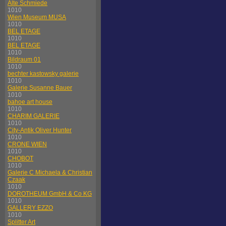
Alte Schmiede
1010
Wien Museum MUSA
1010
BEL ETAGE
1010
BEL ETAGE
1010
Bildraum 01
1010
bechter kastowsky galerie
1010
Galerie Susanne Bauer
1010
bahoe art house
1010
CHARIM GALERIE
1010
City-Antik Oliver Hunter
1010
CRONE WIEN
1010
CHOBOT
1010
Galerie C Michaela & Christian
Czaak
1010
DOROTHEUM GmbH & Co KG
1010
GALLERY EZZO
1010
Splitter Art