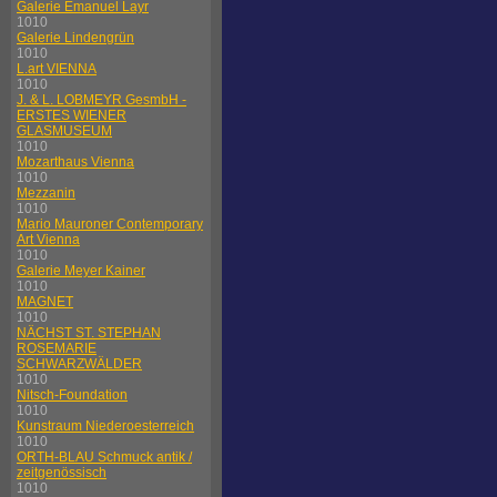
Galerie Emanuel Layr
1010
Galerie Lindengrün
1010
L.art VIENNA
1010
J. & L. LOBMEYR GesmbH -
ERSTES WIENER
GLASMUSEUM
1010
Mozarthaus Vienna
1010
Mezzanin
1010
Mario Mauroner Contemporary
Art Vienna
1010
Galerie Meyer Kainer
1010
MAGNET
1010
NÄCHST ST. STEPHAN
ROSEMARIE
SCHWARZWÄLDER
1010
Nitsch-Foundation
1010
Kunstraum Niederoesterreich
1010
ORTH-BLAU Schmuck antik /
zeitgenössisch
1010