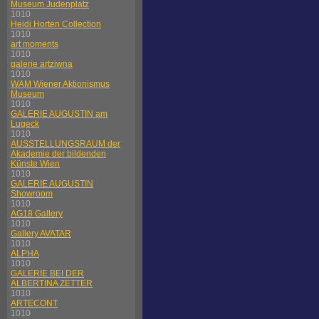
Museum Judenplatz
1010
Heidi Horten Collection
1010
art moments
1010
galerie artziwna
1010
WAM Wiener Aktionismus
Museum
1010
GALERIE AUGUSTIN am
Lugeck
1010
AUSSTELLUNGSRAUM der
Akademie der bildenden
Künste Wien
1010
GALERIE AUGUSTIN
Showroom
1010
AG18 Gallery
1010
Gallery AVATAR
1010
ALPHA
1010
GALERIE BEI DER
ALBERTINA ZETTER
1010
ARTECONT
1010