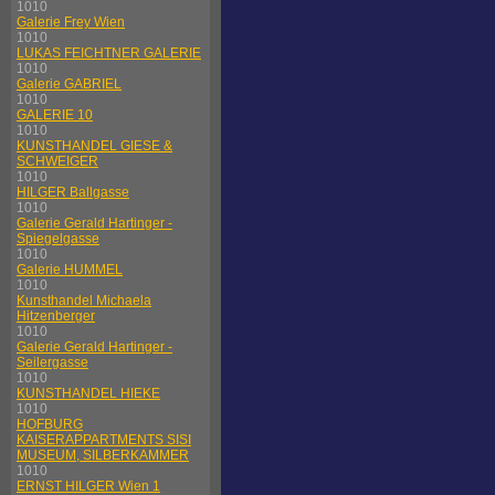
1010
Galerie Frey Wien
1010
LUKAS FEICHTNER GALERIE
1010
Galerie GABRIEL
1010
GALERIE 10
1010
KUNSTHANDEL GIESE &
SCHWEIGER
1010
HILGER Ballgasse
1010
Galerie Gerald Hartinger -
Spiegelgasse
1010
Galerie HUMMEL
1010
Kunsthandel Michaela
Hitzenberger
1010
Galerie Gerald Hartinger -
Seilergasse
1010
KUNSTHANDEL HIEKE
1010
HOFBURG
KAISERAPPARTMENTS SISI
MUSEUM, SILBERKAMMER
1010
ERNST HILGER Wien 1