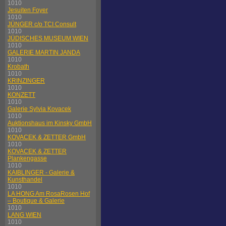
1010
Jesuiten Foyer
1010
JÜNGER c/o TCI Consult
1010
JÜDISCHES MUSEUM WIEN
1010
GALERIE MARTIN JANDA
1010
Krobath
1010
KRINZINGER
1010
KONZETT
1010
Galerie Sylvia Kovacek
1010
Auktionshaus im Kinsky GmbH
1010
KOVACEK & ZETTER GmbH
1010
KOVACEK & ZETTER
Plankengasse
1010
KAIBLINGER - Galerie &
Kunsthandel
1010
LA HONG Am RosaRosen Hof
– Boutique & Galerie
1010
LANG WIEN
1010