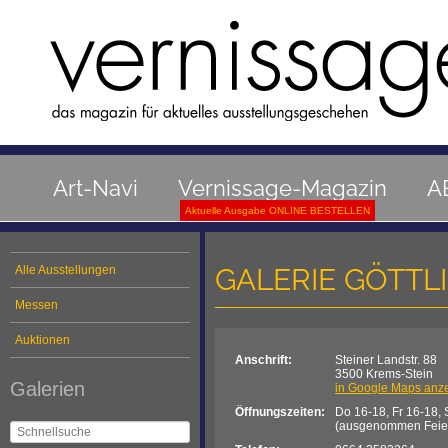
Art-Navi
Vernissage-Magazin
A
Aktuelle Ausgabe ONLINE BESTELLEN
GALERIE GÖTTL
Alle Ausstellungen
Messen
Auktionen
Anschrift:
Steiner Landstr. 88
3500 Krems-Stein
Galerien
in Google Maps anz
Öffnungszeiten:
Do 16-18, Fr 16-18, 
(ausgenommen Feiert