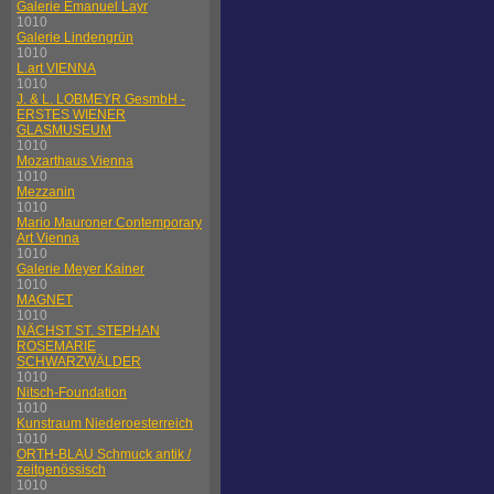
Galerie Emanuel Layr
1010
Galerie Lindengrün
1010
L.art VIENNA
1010
J. & L. LOBMEYR GesmbH -
ERSTES WIENER
GLASMUSEUM
1010
Mozarthaus Vienna
1010
Mezzanin
1010
Mario Mauroner Contemporary
Art Vienna
1010
Galerie Meyer Kainer
1010
MAGNET
1010
NÄCHST ST. STEPHAN
ROSEMARIE
SCHWARZWÄLDER
1010
Nitsch-Foundation
1010
Kunstraum Niederoesterreich
1010
ORTH-BLAU Schmuck antik /
zeitgenössisch
1010