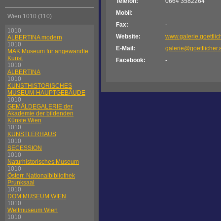
Telefon:
0664 3582264
Mobil:
Wien 1010 (110)
Fax:
-
1010
Website:
www.galerie.goettlich
ALBERTINA modern
1010
E-Mail:
galerie@goettlicher.
MAK Museum für angewandte
Kunst
Facebook:
-
1010
ALBERTINA
1010
KUNSTHISTORISCHES
MUSEUM-HAUPTGEBÄUDE
1010
GEMÄLDEGALERIE der
Akademie der bildenden
Künste Wien
1010
KÜNSTLERHAUS
1010
SECESSION
1010
Naturhistorisches Museum
1010
Österr. Nationalbibliothek
Prunksaal
1010
DOM MUSEUM WIEN
1010
Weltmuseum Wien
1010