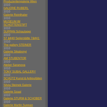
Produzentengalerie Wien
1010
GALERIE RUBERL
1010
Galerie Reinthaler
1010
MUSEUM IM
SCHOTTENSTIFT
1010
SUPPAN Schaulager
1010
S7 &#40;Seilerstätte 7&#41;
1010
The gallery STEINER
1010
Galerie Sikabonyi
1010
AM STUBENTOR
1010
Atelier Saranova
1010
TONY SUBAL GALLERY
1010
SCHÜTZ Kunst & Antiquitäten
1010
Silvia Steinek Galerie
1010
Galerie Szaal
1010
Galerie STURM & SCHOBER
1010
Galerie Martin Suppan