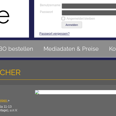
Benutzername
Passwort
Angemeldet bleiben
Passwort vergessen?
BO bestellen
Mediadaten & Preise
Ko
ICHER
eigen
»
Sa 11-13
age), u.n.V.