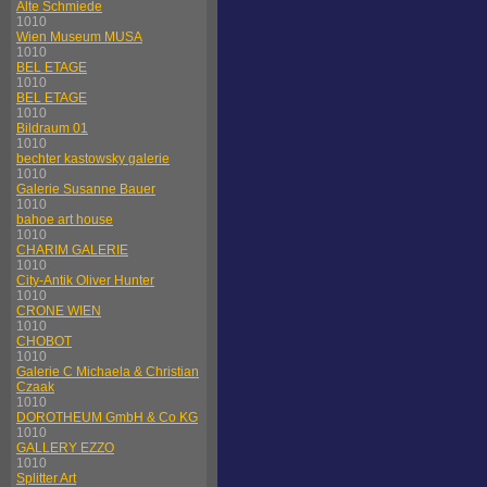
Alte Schmiede
1010
Wien Museum MUSA
1010
BEL ETAGE
1010
BEL ETAGE
1010
Bildraum 01
1010
bechter kastowsky galerie
1010
Galerie Susanne Bauer
1010
bahoe art house
1010
CHARIM GALERIE
1010
City-Antik Oliver Hunter
1010
CRONE WIEN
1010
CHOBOT
1010
Galerie C Michaela & Christian
Czaak
1010
DOROTHEUM GmbH & Co KG
1010
GALLERY EZZO
1010
Splitter Art