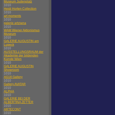
Museum Judenplatz
1010
Heidi Horten Collection
1010
art moments
1010
galerie artziwna
1010
WAM Wiener Aktionismus
Museum
1010
GALERIE AUGUSTIN am
Lugeck
1010
AUSSTELLUNGSRAUM der
Akademie der bildenden
Künste Wien
1010
GALERIE AUGUSTIN
Showroom
1010
AG18 Gallery
1010
Gallery AVATAR
1010
ALPHA
1010
GALERIE BEI DER
ALBERTINA ZETTER
1010
ARTECONT
1010