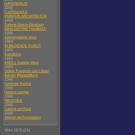
HAYDNHAUS
1060
CastYourArt &
PURPUR.ARCHITEKTUR
1060
Galerie Gisela Abraham
&#40;DISTRICT4art&#41;
1060
eborangalerie wien
1060
IG BILDENDE KUNST
1060
Kunstbüro
1060
KNOLL Galerie Wien
1060
Österr. Friedrich und Lillian
Kiesler Privatstiftung
1060
Gerlinde Kosina
1060
Galerie Lehner
1060
NEUSSER
1060
Galerie am Park
1060
Wiener Art Foundation
Wien 1070 (23)