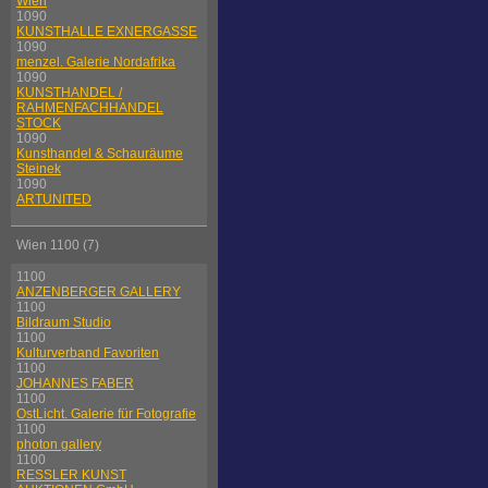
Wien
1090
KUNSTHALLE EXNERGASSE
1090
menzel. Galerie Nordafrika
1090
KUNSTHANDEL /
RAHMENFACHHANDEL
STOCK
1090
Kunsthandel & Schauräume
Steinek
1090
ARTUNITED
Wien 1100 (7)
1100
ANZENBERGER GALLERY
1100
Bildraum Studio
1100
Kulturverband Favoriten
1100
JOHANNES FABER
1100
OstLicht. Galerie für Fotografie
1100
photon gallery
1100
RESSLER KUNST