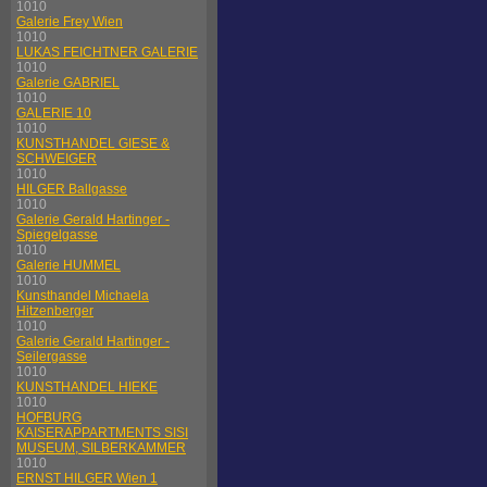
1010
Galerie Frey Wien
1010
LUKAS FEICHTNER GALERIE
1010
Galerie GABRIEL
1010
GALERIE 10
1010
KUNSTHANDEL GIESE &
SCHWEIGER
1010
HILGER Ballgasse
1010
Galerie Gerald Hartinger -
Spiegelgasse
1010
Galerie HUMMEL
1010
Kunsthandel Michaela
Hitzenberger
1010
Galerie Gerald Hartinger -
Seilergasse
1010
KUNSTHANDEL HIEKE
1010
HOFBURG
KAISERAPPARTMENTS SISI
MUSEUM, SILBERKAMMER
1010
ERNST HILGER Wien 1