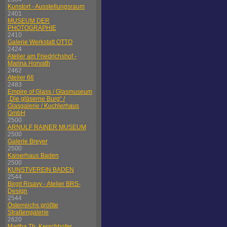
Kunstort - Ausstellungsraum
2401
MUSEUM DER
PHOTOGRAPHIE
2410
Galerie Werkstatt OTTO
2424
Atelier am Friedrichshof -
Marina Horvath
2462
Atelier 66
2483
Empire of Glass / Glasmuseum
„Die gläserne Burg“ /
Glasgalerie / Kuchlerhaus
GmbH
2500
ARNULF RAINER MUSEUM
2500
Galerie Breyer
2500
Kaiserhaus Baden
2500
KUNSTVEREIN BADEN
2544
Birgit Risavy - Atelier BRS-
Design
2544
Österreichs größte
Straßengalerie
2620
Martha Th. Kerschhofer