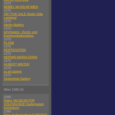
1070
MÖBEL MUSEUM WIEN
1070
ART FOR SALE Studio Gitta
Landgraf
1070
Atelier Martinz
1070
art:phalanx - Kunst- und
Kommunikationsbüro
1070
PLANK
1070
REIFFENSTEIN
1070
HERWIG MARIA STARK
1070
HUBERT WINTER
1070
zs art galerie
1070
Zeitvertrieb Gallery
Wien 1080 (4)
1080
Österr. MUSEUM FÜR
VOLKSKUNDE Gartenpalais
Schönborn
1080