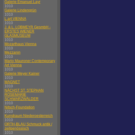
Galerie Emanuel Layr
1010
Galerie Lindengrün
1010
L.art VIENNA
1010
J. & L. LOBMEYR GesmbH -
ERSTES WIENER
GLASMUSEUM
1010
Mozarthaus Vienna
1010
Mezzanin
1010
Mario Mauroner Contemporary
Art Vienna
1010
Galerie Meyer Kainer
1010
MAGNET
1010
NÄCHST ST. STEPHAN
ROSEMARIE
SCHWARZWÄLDER
1010
Nitsch-Foundation
1010
Kunstraum Niederoesterreich
1010
ORTH-BLAU Schmuck antik /
zeitgenössisch
1010