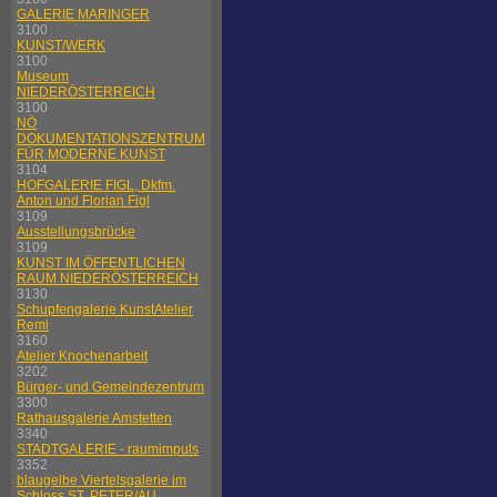
GALERIE MARINGER
3100
KUNST/WERK
3100
Museum
NIEDERÖSTERREICH
3100
NÖ
DOKUMENTATIONSZENTRUM
FÜR MODERNE KUNST
3104
HOFGALERIE FIGL, Dkfm.
Anton und Florian Figl
3109
Ausstellungsbrücke
3109
KUNST IM ÖFFENTLICHEN
RAUM NIEDERÖSTERREICH
3130
Schupfengalerie KunstAtelier
Remi
3160
Atelier Knochenarbeit
3202
Bürger- und Gemeindezentrum
3300
Rathausgalerie Amstetten
3340
STADTGALERIE - raumimpuls
3352
blaugelbe Viertelsgalerie im
Schloss ST. PETER/AU