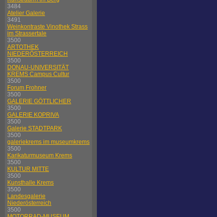
3484
Atelier Galerie
3491
Weinkontraste Vinothek Strass
im Strassertale
3500
ARTOTHEK
NIEDERÖSTERREICH
3500
DONAU-UNIVERSITÄT
KREMS Campus Cultur
3500
Forum Frohner
3500
GALERIE GÖTTLICHER
3500
GALERIE KOPRIVA
3500
Galerie STADTPARK
3500
galeriekrems im museumkrems
3500
Karikaturmuseum Krems
3500
KULTUR MITTE
3500
Kunsthalle Krems
3500
Landesgalerie
Niederösterreich
3500
MOTORRAD-MUSEUM