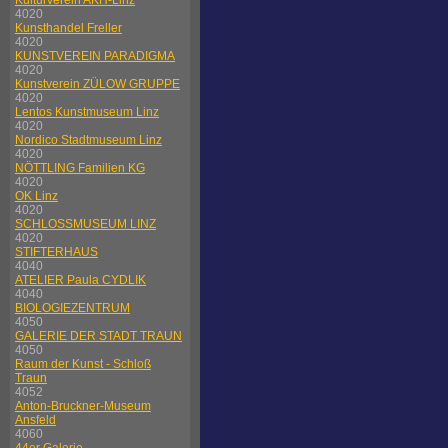
Kulturverein AKH-Linz
4020
Kunsthandel Freller
4020
KUNSTVEREIN PARADIGMA
4020
Kunstverein ZÜLOW GRUPPE
4020
Lentos Kunstmuseum Linz
4020
Nordico Stadtmuseum Linz
4020
NÖTTLING Familien KG
4020
OK Linz
4020
SCHLOSSMUSEUM LINZ
4020
STIFTERHAUS
4040
ATELIER Paula CYDLIK
4040
BIOLOGIEZENTRUM
4050
GALERIE DER STADT TRAUN
4050
Raum der Kunst - Schloß
Traun
4052
Anton-Bruckner-Museum
Ansfeld
4060