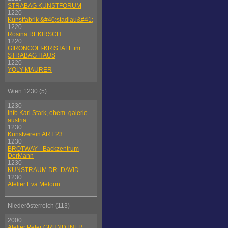
STRABAG KUNSTFORUM
1220
Kunstfabrik &#40;stadlau&#41;
1220
Rosina REKIRSCH
1220
GIRONCOLI-KRISTALL im
STRABAG HAUS
1220
YOLY MAURER
Wien 1230 (5)
1230
Info Karl Stark, ehem. galerie
austria
1230
Kunstverein ART 23
1230
BROTWAY - Backzentrum
DerMann
1230
KUNSTRAUM DR. DAVID
1230
Atelier Eva Meloun
Niederösterreich (113)
2000
Atelier Peter GRUNDTNER