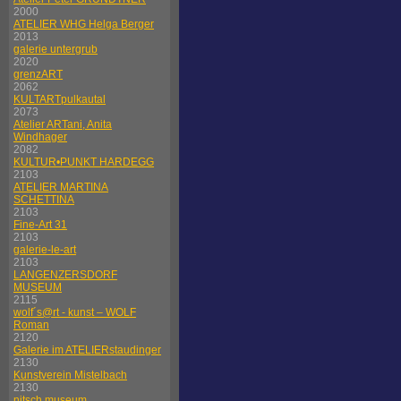
2000
ATELIER WHG Helga Berger
2013
galerie untergrub
2020
grenzART
2062
KULTARTpulkautal
2073
Atelier ARTani, Anita
Windhager
2082
KULTUR•PUNKT HARDEGG
2103
ATELIER MARTINA
SCHETTINA
2103
Fine-Art 31
2103
galerie-le-art
2103
LANGENZERSDORF
MUSEUM
2115
wolf´s@rt - kunst – WOLF
Roman
2120
Galerie im ATELIERstaudinger
2130
Kunstverein Mistelbach
2130
nitsch museum