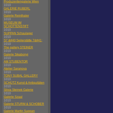
Produzentengalerie Wien
1010
GALERIE RUBERL
1010
Galerie Reinthaler
1010
MUSEUM IM
SCHOTTENSTIFT
1010
SUPPAN Schaulager
1010
S7 &#40;Seilerstätte 7&#41;
1010
The gallery STEINER
1010
Galerie Sikabonyi
1010
AM STUBENTOR
1010
Atelier Saranova
1010
TONY SUBAL GALLERY
1010
SCHÜTZ Kunst & Antiquitäten
1010
Silvia Steinek Galerie
1010
Galerie Szaal
1010
Galerie STURM & SCHOBER
1010
Galerie Martin Suppan