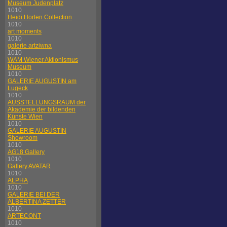
Museum Judenplatz
1010
Heidi Horten Collection
1010
art moments
1010
galerie artziwna
1010
WAM Wiener Aktionismus
Museum
1010
GALERIE AUGUSTIN am
Lugeck
1010
AUSSTELLUNGSRAUM der
Akademie der bildenden
Künste Wien
1010
GALERIE AUGUSTIN
Showroom
1010
AG18 Gallery
1010
Gallery AVATAR
1010
ALPHA
1010
GALERIE BEI DER
ALBERTINA ZETTER
1010
ARTECONT
1010