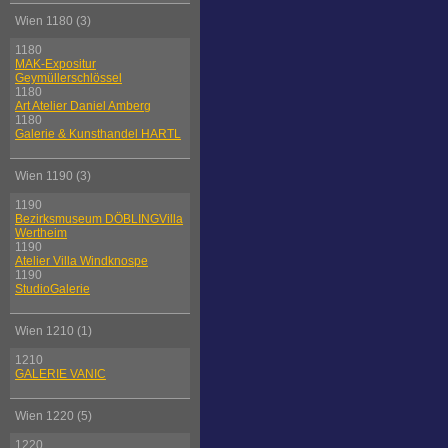
Wien 1180 (3)
1180
MAK-Expositur
Geymüllerschlössel
1180
Art Atelier Daniel Amberg
1180
Galerie & Kunsthandel HARTL
Wien 1190 (3)
1190
Bezirksmuseum DÖBLINGVilla
Wertheim
1190
Atelier Villa Windknospe
1190
StudioGalerie
Wien 1210 (1)
1210
GALERIE VANIC
Wien 1220 (5)
1220