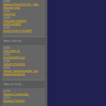
1140
Galerie Ernst FUCHS - Otto
Wagner Villa
1140
KONTUR
1140
ATELIER HANNO
KARLHUBER
1140
KUNSTHAUS RUMPF
Wien 1160 (4)
1160
GALERIE 16
1160
KLEINOWITZ-art
1160
SOHO STUDIOS
1160
Verein ::kunst.projekte:: der
[galerie]studio38
Wien 1170 (2)
1170
Galerie Contemplor
1170
MANGO TANGO