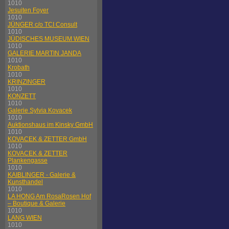
1010
Jesuiten Foyer
1010
JÜNGER c/o TCI Consult
1010
JÜDISCHES MUSEUM WIEN
1010
GALERIE MARTIN JANDA
1010
Krobath
1010
KRINZINGER
1010
KONZETT
1010
Galerie Sylvia Kovacek
1010
Auktionshaus im Kinsky GmbH
1010
KOVACEK & ZETTER GmbH
1010
KOVACEK & ZETTER
Plankengasse
1010
KAIBLINGER - Galerie &
Kunsthandel
1010
LA HONG Am RosaRosen Hof
– Boutique & Galerie
1010
LANG WIEN
1010