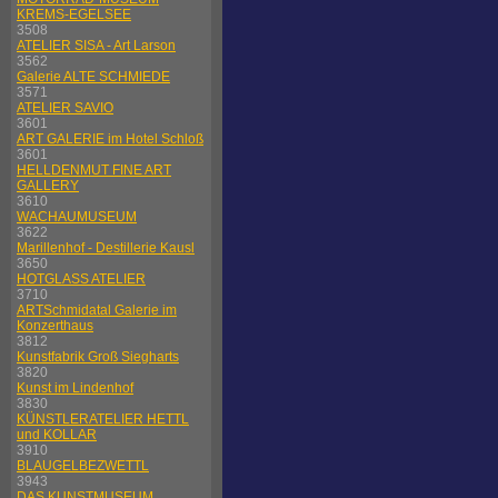
KREMS-EGELSEE
3508
ATELIER SISA - Art Larson
3562
Galerie ALTE SCHMIEDE
3571
ATELIER SAVIO
3601
ART GALERIE im Hotel Schloß
3601
HELLDENMUT FINE ART
GALLERY
3610
WACHAUMUSEUM
3622
Marillenhof - Destillerie Kausl
3650
HOTGLASS ATELIER
3710
ARTSchmidatal Galerie im
Konzerthaus
3812
Kunstfabrik Groß Siegharts
3820
Kunst im Lindenhof
3830
KÜNSTLERATELIER HETTL
und KOLLAR
3910
BLAUGELBEZWETTL
3943
DAS KUNSTMUSEUM