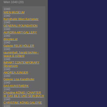
Wien 1040 (20)
1040
WIEN MUSEUM
1040
Kunsthalle Wien Karlsplatz
1040
GENERALI FOUNDATION
1040
AURORA-ART-GALLERY
1040
discotec.at
1040
Galerie FELIX HÖLLER
1040
rauminhalt_harald bichler -
space & content
1040
IMPART CONTEMPORARY
Showroom
1040
ANDREA JÜNGER
1040
Galerie Lisa Kandlhofer
1040
DAS KUNSTWERK
1040
Christine KÖNIG | CHAPTER
III: DAS BILD UND SEIN BUCH
1040
CHRISTINE KÖNIG GALERIE
1040