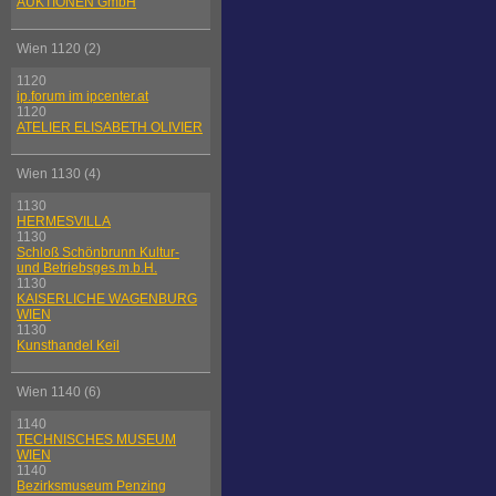
AUKTIONEN GmbH
Wien 1120 (2)
1120
ip.forum im ipcenter.at
1120
ATELIER ELISABETH OLIVIER
Wien 1130 (4)
1130
HERMESVILLA
1130
Schloß Schönbrunn Kultur-
und Betriebsges.m.b.H.
1130
KAISERLICHE WAGENBURG
WIEN
1130
Kunsthandel Keil
Wien 1140 (6)
1140
TECHNISCHES MUSEUM
WIEN
1140
Bezirksmuseum Penzing