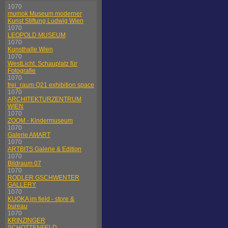
1070
mumok Museum moderner
Kunst Stiftung Ludwig Wien
1070
LEOPOLD MUSEUM
1070
Kunsthalle Wien
1070
WestLicht. Schauplatz für
Fotografie
1070
frei_raum Q21 exhibition space
1070
ARCHITEKTURZENTRUM
WIEN
1070
ZOOM - Kindermuseum
1070
Galerie AMART
1070
ARTBITS Galerie & Edition
1070
Bildraum 07
1070
RODLER GSCHWENTER
GALLERY
1070
KUOKA im field - store &
bureau
1070
KRINZINGER
SCHOTTENFELD