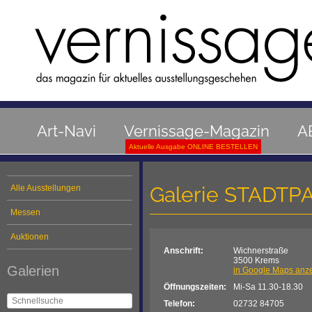
Art-Navi
Vernissage-Magazin
A
Aktuelle Ausgabe ONLINE BESTELLEN
Galerie STADTP
Alle Ausstellungen
Messen
Auktionen
Anschrift:
Wichnerstraße
3500 Krems
Galerien
in Google Maps anz
Öffnungszeiten:
Mi-Sa 11.30-18.30
Telefon:
02732 84705