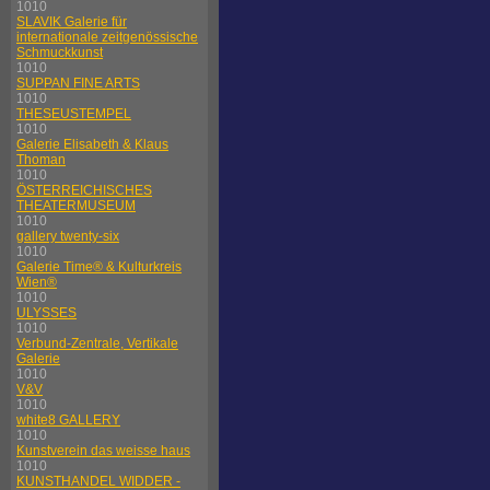
1010
SLAVIK Galerie für
internationale zeitgenössische
Schmuckkunst
1010
SUPPAN FINE ARTS
1010
THESEUSTEMPEL
1010
Galerie Elisabeth & Klaus
Thoman
1010
ÖSTERREICHISCHES
THEATERMUSEUM
1010
gallery twenty-six
1010
Galerie Time® & Kulturkreis
Wien®
1010
ULYSSES
1010
Verbund-Zentrale, Vertikale
Galerie
1010
V&V
1010
white8 GALLERY
1010
Kunstverein das weisse haus
1010
KUNSTHANDEL WIDDER -