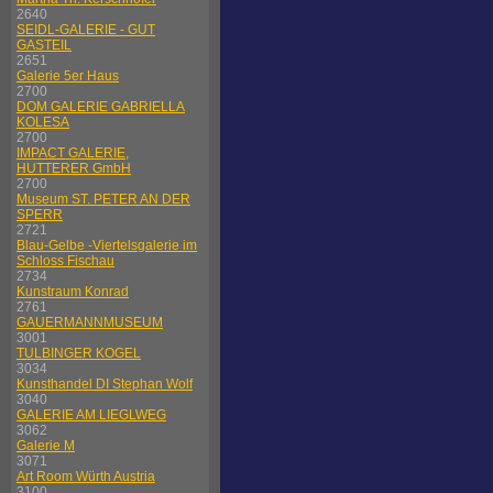
2640
SEIDL-GALERIE - GUT
GASTEIL
2651
Galerie 5er Haus
2700
DOM GALERIE GABRIELLA
KOLESA
2700
IMPACT GALERIE,
HUTTERER GmbH
2700
Museum ST. PETER AN DER
SPERR
2721
Blau-Gelbe -Viertelsgalerie im
Schloss Fischau
2734
Kunstraum Konrad
2761
GAUERMANNMUSEUM
3001
TULBINGER KOGEL
3034
Kunsthandel DI Stephan Wolf
3040
GALERIE AM LIEGLWEG
3062
Galerie M
3071
Art Room Würth Austria
3100