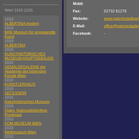
Mobil:
Wien 1010 (110)
Fax:
02732 81276
Website:
www.galeriestadtpar
1010
ALBERTINA modern
E-Mail:
office@galeriestadtp
1010
MAK Museum für angewandte
Facebook:
-
Kunst
1010
ALBERTINA
1010
KUNSTHISTORISCHES
MUSEUM-HAUPTGEBÄUDE
1010
GEMÄLDEGALERIE der
Akademie der bildenden
Künste Wien
1010
KÜNSTLERHAUS
1010
SECESSION
1010
Naturhistorisches Museum
1010
Österr. Nationalbibliothek
Prunksaal
1010
DOM MUSEUM WIEN
1010
Weltmuseum Wien
1010