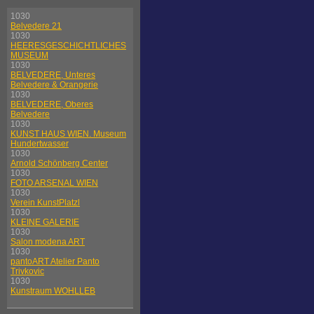
1030
Belvedere 21
1030
HEERESGESCHICHTLICHES
MUSEUM
1030
BELVEDERE, Unteres
Belvedere & Orangerie
1030
BELVEDERE, Oberes
Belvedere
1030
KUNST HAUS WIEN. Museum
Hundertwasser
1030
Arnold Schönberg Center
1030
FOTO ARSENAL WIEN
1030
Verein KunstPlatzl
1030
KLEINE GALERIE
1030
Salon modena ART
1030
pantoART Atelier Panto
Trivkovic
1030
Kunstraum WOHLLEB