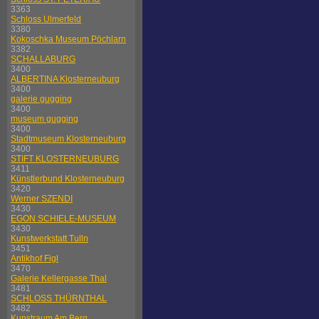
3363
Schloss Ulmerfeld
3380
Kokoschka Museum Pöchlarn
3382
SCHALLABURG
3400
ALBERTINA Klosterneuburg
3400
galerie gugging
3400
museum gugging
3400
Stadtmuseum Klosterneuburg
3400
STIFT KLOSTERNEUBURG
3411
Künstlerbund Klosterneuburg
3420
Werner SZENDI
3430
EGON SCHIELE-MUSEUM
3430
Kunstwerkstatt Tulln
3451
Antikhof Figl
3470
Galerie Kellergasse Thal
3481
SCHLOSS THÜRNTHAL
3482
Kunstraum Am Berg