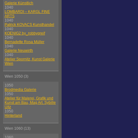
Galerie Künstlich
1040
LOMBARDI – KARGL FINE
ARTS
1040
Patrick KOVACS Kunsthandel
1040
KOENIG2 by_robbygreif
1040
Bernadette Rosa Müller
1040
Galerie Neuwirth
1040
Atelier Spornitz, Kunst Galerie
Wien
Wien 1050 (3)
1050
Brodmedia Galerie
1050
Atelier für Malerei, Grafik und
Kunst am Bau, Mag Art. Sybille
Uitz
1050
Hinterland
Wien 1060 (13)
1060