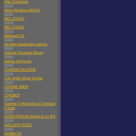
Alte Schmiede
1010
Wien Museum MUSA
1010
BEL ETAGE
1010
BEL ETAGE
1010
Bildraum 01
1010
bechter kastowsky galerie
1010
Galerie Susanne Bauer
1010
bahoe art house
1010
CHARIM GALERIE
1010
City-Antik Oliver Hunter
1010
CRONE WIEN
1010
CHOBOT
1010
Galerie C Michaela & Christian
Czaak
1010
DOROTHEUM GmbH & Co KG
1010
GALLERY EZZO
1010
Splitter Art