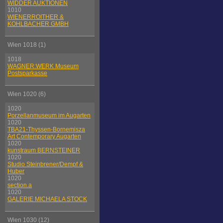
WIDDER AUKTIONEN
1010
WIENERROITHER &
KOHLBACHER GMBH
Wien 1018 (1)
1018
WAGNER:WERK Museum
Postsparkasse
Wien 1020 (6)
1020
Porzellanmuseum im Augarten
1020
TBA21-Thyssen-Bornemisza
Art Contemporary Augarten
1020
kunstraum BERNSTEINER
1020
Studio Steinbrener/Dempf &
Huber
1020
section.a
1020
GALERIE MICHAELA STOCK
Wien 1030 (12)