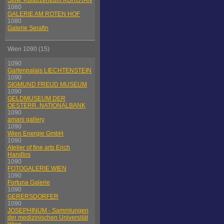
Slow. Kulturzentrum KOROTAN
1080
GALERIE AM ROTEN HOF
1080
Galerie Serafin
Wien 1090 (15)
1090
Gartenpalais LIECHTENSTEIN
1090
SIGMUND FREUD MUSEUM
1090
GELDMUSEUM DER
OESTERR. NATIONALBANK
1090
amani gallery
1090
Wien Energie GmbH
1090
Atelier of fine arts Erich
Handlos
1090
FOTOGALERIE WIEN
1090
Fortuna Galerie
1090
GERERSDORFER
1090
JOSEPHINUM - Sammlungen
der medizinischen Universität