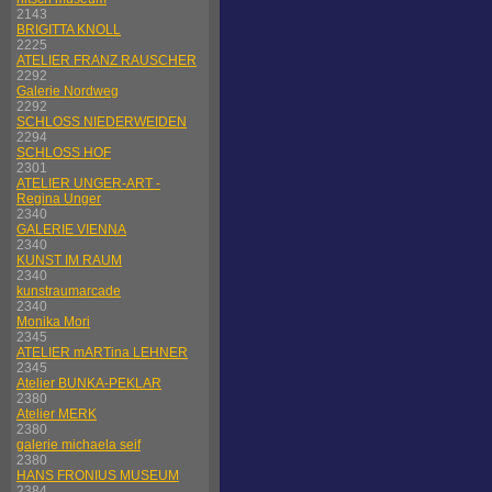
2143
BRIGITTA KNOLL
2225
ATELIER FRANZ RAUSCHER
2292
Galerie Nordweg
2292
SCHLOSS NIEDERWEIDEN
2294
SCHLOSS HOF
2301
ATELIER UNGER-ART -
Regina Unger
2340
GALERIE VIENNA
2340
KUNST IM RAUM
2340
kunstraumarcade
2340
Monika Mori
2345
ATELIER mARTina LEHNER
2345
Atelier BUNKA-PEKLAR
2380
Atelier MERK
2380
galerie michaela seif
2380
HANS FRONIUS MUSEUM
2384