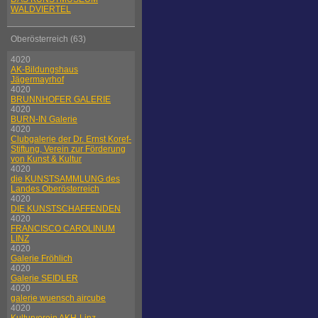
WALDVIERTEL
Oberösterreich (63)
4020
AK-Bildungshaus
Jägermayrhof
4020
BRUNNHOFER GALERIE
4020
BURN-IN Galerie
4020
Clubgalerie der Dr. Ernst Koref-
Stiftung, Verein zur Förderung
von Kunst & Kultur
4020
die KUNSTSAMMLUNG des
Landes Oberösterreich
4020
DIE KUNSTSCHAFFENDEN
4020
FRANCISCO CAROLINUM
LINZ
4020
Galerie Fröhlich
4020
Galerie SEIDLER
4020
galerie wuensch aircube
4020