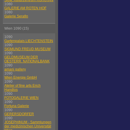
Slow. Kulturzentrum KOROTAN
1080
GALERIE AM ROTEN HOF
1080
Galerie Serafin
Wien 1090 (15)
1090
Gartenpalais LIECHTENSTEIN
1090
SIGMUND FREUD MUSEUM
1090
GELDMUSEUM DER
OESTERR. NATIONALBANK
1090
amani gallery
1090
Wien Energie GmbH
1090
Atelier of fine arts Erich
Handlos
1090
FOTOGALERIE WIEN
1090
Fortuna Galerie
1090
GERERSDORFER
1090
JOSEPHINUM - Sammlungen
der medizinischen Universität