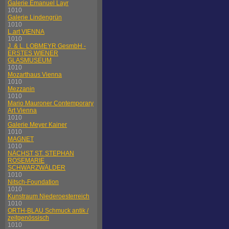
Galerie Emanuel Layr
1010
Galerie Lindengrün
1010
L.art VIENNA
1010
J. & L. LOBMEYR GesmbH -
ERSTES WIENER
GLASMUSEUM
1010
Mozarthaus Vienna
1010
Mezzanin
1010
Mario Mauroner Contemporary
Art Vienna
1010
Galerie Meyer Kainer
1010
MAGNET
1010
NÄCHST ST. STEPHAN
ROSEMARIE
SCHWARZWÄLDER
1010
Nitsch-Foundation
1010
Kunstraum Niederoesterreich
1010
ORTH-BLAU Schmuck antik /
zeitgenössisch
1010