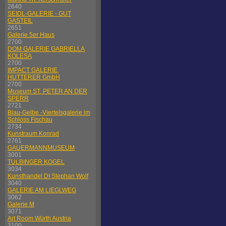
2640
SEIDL-GALERIE - GUT
GASTEIL
2651
Galerie 5er Haus
2700
DOM GALERIE GABRIELLA
KOLESA
2700
IMPACT GALERIE,
HUTTERER GmbH
2700
Museum ST. PETER AN DER
SPERR
2721
Blau-Gelbe -Viertelsgalerie im
Schloss Fischau
2734
Kunstraum Konrad
2761
GAUERMANNMUSEUM
3001
TULBINGER KOGEL
3034
Kunsthandel DI Stephan Wolf
3040
GALERIE AM LIEGLWEG
3062
Galerie M
3071
Art Room Würth Austria
3100