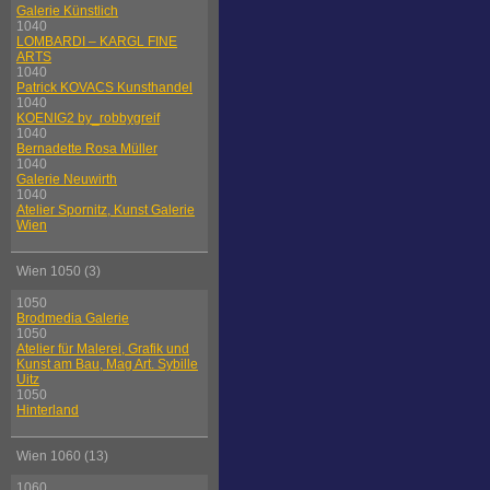
Galerie Künstlich
1040
LOMBARDI – KARGL FINE
ARTS
1040
Patrick KOVACS Kunsthandel
1040
KOENIG2 by_robbygreif
1040
Bernadette Rosa Müller
1040
Galerie Neuwirth
1040
Atelier Spornitz, Kunst Galerie
Wien
Wien 1050 (3)
1050
Brodmedia Galerie
1050
Atelier für Malerei, Grafik und
Kunst am Bau, Mag Art. Sybille
Uitz
1050
Hinterland
Wien 1060 (13)
1060