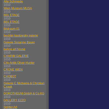
Alte Schmiede
1010
Wien Museum MUSA
1010
BEL ETAGE
1010
BEL ETAGE
1010
Bildraum 01
1010
bechter kastowsky galerie
1010
Galerie Susanne Bauer
1010
bahoe art house
1010
CHARIM GALERIE
1010
City-Antik Oliver Hunter
1010
CRONE WIEN
1010
CHOBOT
1010
Galerie C Michaela & Christian
Czaak
1010
DOROTHEUM GmbH & Co KG
1010
GALLERY EZZO
1010
Splitter Art