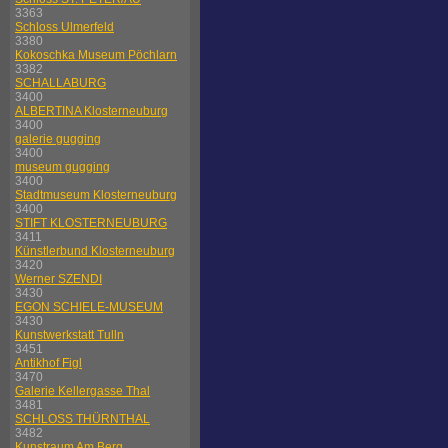
3363
Schloss Ulmerfeld
3380
Kokoschka Museum Pöchlarn
3382
SCHALLABURG
3400
ALBERTINA Klosterneuburg
3400
galerie gugging
3400
museum gugging
3400
Stadtmuseum Klosterneuburg
3400
STIFT KLOSTERNEUBURG
3411
Künstlerbund Klosterneuburg
3420
Werner SZENDI
3430
EGON SCHIELE-MUSEUM
3430
Kunstwerkstatt Tulln
3451
Antikhof Figl
3470
Galerie Kellergasse Thal
3481
SCHLOSS THÜRNTHAL
3482
Kunstraum Am Berg