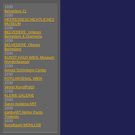
1030
Belvedere 21
1030
HEERESGESCHICHTLICHES
MUSEUM
1030
BELVEDERE, Unteres
Belvedere & Orangerie
1030
BELVEDERE, Oberes
Belvedere
1030
KUNST HAUS WIEN. Museum
Hundertwasser
1030
Arnold Schönberg Center
1030
FOTO ARSENAL WIEN
1030
Verein KunstPlatzl
1030
KLEINE GALERIE
1030
Salon modena ART
1030
pantoART Atelier Panto
Trivkovic
1030
Kunstraum WOHLLEB