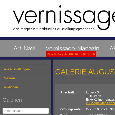
Art-Navi
Vernissage-Magazin
A
Aktuelle Ausgabe ONLINE BESTELLEN
GALERIE AUGUS
Alle Ausstellungen
Messen
Auktionen
Anschrift:
Lugeck 3
1010 Wien
Galerien
Ecke Köllnerhofgass
in Google Maps anz
Öffnungszeiten:
Di - Fr 10:30 - 18:30