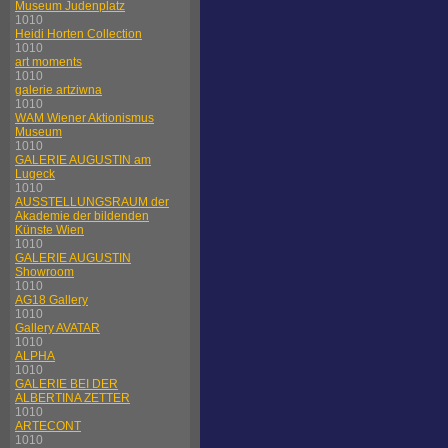
Museum Judenplatz
1010
Heidi Horten Collection
1010
art moments
1010
galerie artziwna
1010
WAM Wiener Aktionismus
Museum
1010
GALERIE AUGUSTIN am
Lugeck
1010
AUSSTELLUNGSRAUM der
Akademie der bildenden
Künste Wien
1010
GALERIE AUGUSTIN
Showroom
1010
AG18 Gallery
1010
Gallery AVATAR
1010
ALPHA
1010
GALERIE BEI DER
ALBERTINA ZETTER
1010
ARTECONT
1010