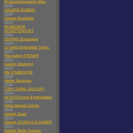
Produzentengalerie Wien
1010
GALERIE RUBERL
1010
Galerie Reinthaler
1010
MUSEUM IM
SCHOTTENSTIFT
1010
SUPPAN Schaulager
1010
S7 &#40;Seilerstätte 7&#41;
1010
The gallery STEINER
1010
Galerie Sikabonyi
1010
AM STUBENTOR
1010
Atelier Saranova
1010
TONY SUBAL GALLERY
1010
SCHÜTZ Kunst & Antiquitäten
1010
Silvia Steinek Galerie
1010
Galerie Szaal
1010
Galerie STURM & SCHOBER
1010
Galerie Martin Suppan