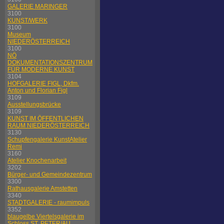
GALERIE MARINGER
3100
KUNST/WERK
3100
Museum
NIEDERÖSTERREICH
3100
NÖ
DOKUMENTATIONSZENTRUM
FÜR MODERNE KUNST
3104
HOFGALERIE FIGL, Dkfm.
Anton und Florian Figl
3109
Ausstellungsbrücke
3109
KUNST IM ÖFFENTLICHEN
RAUM NIEDERÖSTERREICH
3130
Schupfengalerie KunstAtelier
Remi
3160
Atelier Knochenarbeit
3202
Bürger- und Gemeindezentrum
3300
Rathausgalerie Amstetten
3340
STADTGALERIE - raumimpuls
3352
blaugelbe Viertelsgalerie im
Schloss ST. PETER/AU