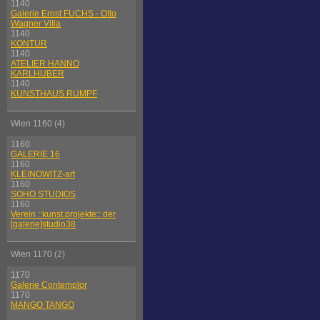
1140
Galerie Ernst FUCHS - Otto
Wagner Villa
1140
KONTUR
1140
ATELIER HANNO
KARLHUBER
1140
KUNSTHAUS RUMPF
Wien 1160 (4)
1160
GALERIE 16
1160
KLEINOWITZ-art
1160
SOHO STUDIOS
1160
Verein ::kunst.projekte:: der
[galerie]studio38
Wien 1170 (2)
1170
Galerie Contemplor
1170
MANGO TANGO