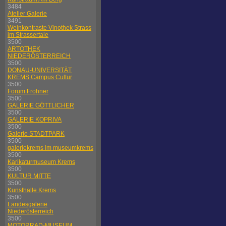
3484
Atelier Galerie
3491
Weinkontraste Vinothek Strass
im Strassertale
3500
ARTOTHEK
NIEDERÖSTERREICH
3500
DONAU-UNIVERSITÄT
KREMS Campus Cultur
3500
Forum Frohner
3500
GALERIE GÖTTLICHER
3500
GALERIE KOPRIVA
3500
Galerie STADTPARK
3500
galeriekrems im museumkrems
3500
Karikaturmuseum Krems
3500
KULTUR MITTE
3500
Kunsthalle Krems
3500
Landesgalerie
Niederösterreich
3500
MOTORRAD-MUSEUM