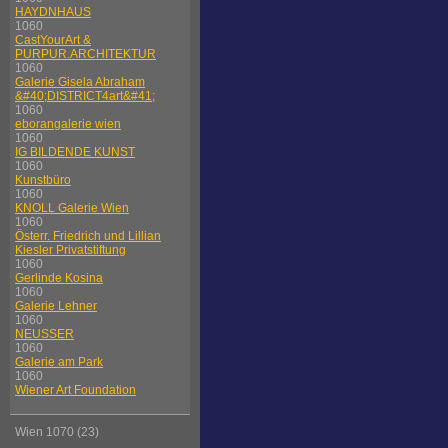
HAYDNHAUS
1060
CastYourArt &
PURPUR.ARCHITEKTUR
1060
Galerie Gisela Abraham
&#40;DISTRICT4art&#41;
1060
eborangalerie wien
1060
IG BILDENDE KUNST
1060
Kunstbüro
1060
KNOLL Galerie Wien
1060
Österr. Friedrich und Lillian
Kiesler Privatstiftung
1060
Gerlinde Kosina
1060
Galerie Lehner
1060
NEUSSER
1060
Galerie am Park
1060
Wiener Art Foundation
Wien 1070 (23)