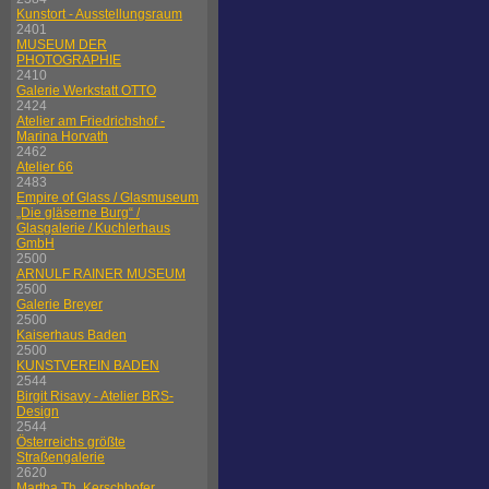
Kunstort - Ausstellungsraum
2401
MUSEUM DER
PHOTOGRAPHIE
2410
Galerie Werkstatt OTTO
2424
Atelier am Friedrichshof -
Marina Horvath
2462
Atelier 66
2483
Empire of Glass / Glasmuseum
„Die gläserne Burg“ /
Glasgalerie / Kuchlerhaus
GmbH
2500
ARNULF RAINER MUSEUM
2500
Galerie Breyer
2500
Kaiserhaus Baden
2500
KUNSTVEREIN BADEN
2544
Birgit Risavy - Atelier BRS-
Design
2544
Österreichs größte
Straßengalerie
2620
Martha Th. Kerschhofer