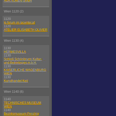
AUKTIONEN GmbH
Wien 1120 (2)
1120
ip.forum im ipcenter.at
1120
ATELIER ELISABETH OLIVIER
Wien 1130 (4)
1130
HERMESVILLA
1130
Schloß Schönbrunn Kultur-
und Betriebsges.m.b.H.
1130
KAISERLICHE WAGENBURG
WIEN
1130
Kunsthandel Keil
Wien 1140 (6)
1140
TECHNISCHES MUSEUM
WIEN
1140
Bezirksmuseum Penzing