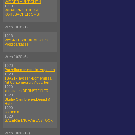
WIDDER AUKTIONEN
1010
WIENERROITHER &
KOHLBACHER GMBH
Wien 1018 (1)
1018
WAGNER:WERK Museum
Postsparkasse
Wien 1020 (6)
1020
Porzellanmuseum im Augarten
1020
TBA21-Thyssen-Bornemisza
Art Contemporary Augarten
1020
kunstraum BERNSTEINER
1020
Studio Steinbrener/Dempf &
Huber
1020
section.a
1020
GALERIE MICHAELA STOCK
Wien 1030 (12)