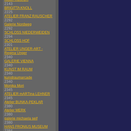
2143
BRIGITTA KNOLL
2225
ATELIER FRANZ RAUSCHER
2292
Galerie Nordweg
2292
SCHLOSS NIEDERWEIDEN
2294
SCHLOSS HOF
2301
ATELIER UNGER-ART -
Regina Unger
2340
GALERIE VIENNA
2340
KUNST IM RAUM
2340
kunstraumarcade
2340
Monika Mori
2345
ATELIER mARTina LEHNER
2345
Atelier BUNKA-PEKLAR
2380
Atelier MERK
2380
galerie michaela seif
2380
HANS FRONIUS MUSEUM
2384