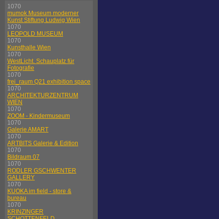
1070
mumok Museum moderner
Kunst Stiftung Ludwig Wien
1070
LEOPOLD MUSEUM
1070
Kunsthalle Wien
1070
WestLicht. Schauplatz für
Fotografie
1070
frei_raum Q21 exhibition space
1070
ARCHITEKTURZENTRUM
WIEN
1070
ZOOM - Kindermuseum
1070
Galerie AMART
1070
ARTBITS Galerie & Edition
1070
Bildraum 07
1070
RODLER GSCHWENTER
GALLERY
1070
KUOKA im field - store &
bureau
1070
KRINZINGER
SCHOTTENFELD