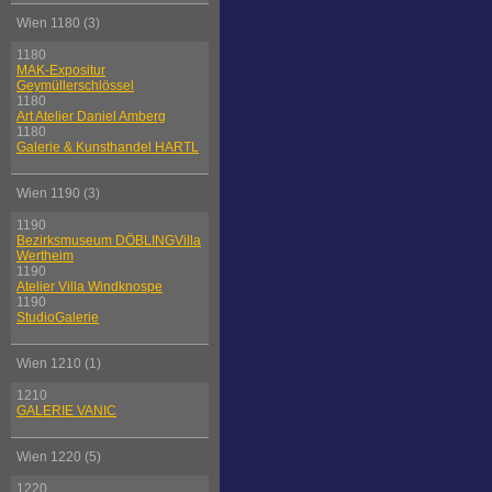
Wien 1180 (3)
1180
MAK-Expositur
Geymüllerschlössel
1180
Art Atelier Daniel Amberg
1180
Galerie & Kunsthandel HARTL
Wien 1190 (3)
1190
Bezirksmuseum DÖBLINGVilla
Wertheim
1190
Atelier Villa Windknospe
1190
StudioGalerie
Wien 1210 (1)
1210
GALERIE VANIC
Wien 1220 (5)
1220