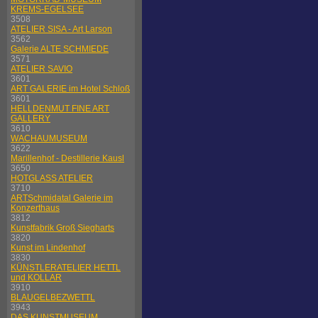
KREMS-EGELSEE
3508
ATELIER SISA - Art Larson
3562
Galerie ALTE SCHMIEDE
3571
ATELIER SAVIO
3601
ART GALERIE im Hotel Schloß
3601
HELLDENMUT FINE ART
GALLERY
3610
WACHAUMUSEUM
3622
Marillenhof - Destillerie Kausl
3650
HOTGLASS ATELIER
3710
ARTSchmidatal Galerie im
Konzerthaus
3812
Kunstfabrik Groß Siegharts
3820
Kunst im Lindenhof
3830
KÜNSTLERATELIER HETTL
und KOLLAR
3910
BLAUGELBEZWETTL
3943
DAS KUNSTMUSEUM