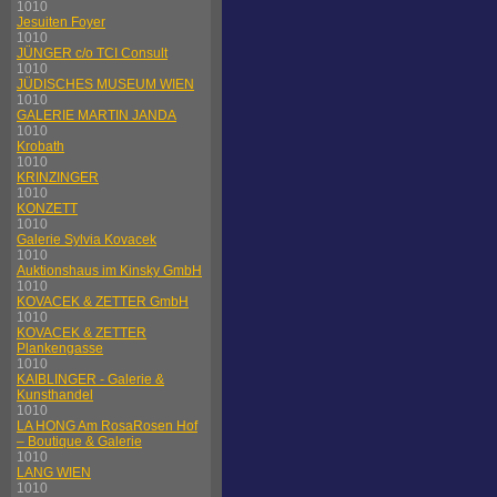
1010
Jesuiten Foyer
1010
JÜNGER c/o TCI Consult
1010
JÜDISCHES MUSEUM WIEN
1010
GALERIE MARTIN JANDA
1010
Krobath
1010
KRINZINGER
1010
KONZETT
1010
Galerie Sylvia Kovacek
1010
Auktionshaus im Kinsky GmbH
1010
KOVACEK & ZETTER GmbH
1010
KOVACEK & ZETTER
Plankengasse
1010
KAIBLINGER - Galerie &
Kunsthandel
1010
LA HONG Am RosaRosen Hof
– Boutique & Galerie
1010
LANG WIEN
1010