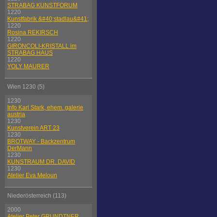
STRABAG KUNSTFORUM
1220
Kunstfabrik &#40;stadlau&#41;
1220
Rosina REKIRSCH
1220
GIRONCOLI-KRISTALL im
STRABAG HAUS
1220
YOLY MAURER
Wien 1230 (5)
1230
Info Karl Stark, ehem. galerie
austria
1230
Kunstverein ART 23
1230
BROTWAY - Backzentrum
DerMann
1230
KUNSTRAUM DR. DAVID
1230
Atelier Eva Meloun
Niederösterreich (113)
2000
Atelier Peter GRUNDTNER