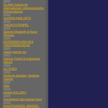
1010
SLAVIK Galerie für
internationale zeitgenössische
Schmuckkunst
1010
SUPPAN FINE ARTS
1010
THESEUSTEMPEL
1010
Galerie Elisabeth & Klaus
Thoman
1010
ÖSTERREICHISCHES
THEATERMUSEUM
1010
gallery twenty-six
1010
Galerie Time® & Kulturkreis
Wien®
1010
ULYSSES
1010
Verbund-Zentrale, Vertikale
Galerie
1010
V&V
1010
white8 GALLERY
1010
Kunstverein das weisse haus
1010
KUNSTHANDEL WIDDER -