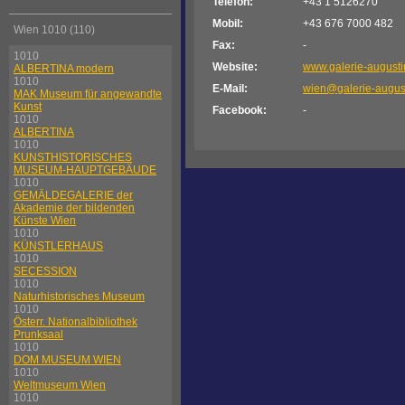
Telefon:
+43 1 5126270
Mobil:
+43 676 7000 482
Wien 1010 (110)
Fax:
-
1010
Website:
www.galerie-august
ALBERTINA modern
1010
E-Mail:
wien@galerie-augus
MAK Museum für angewandte
Kunst
Facebook:
-
1010
ALBERTINA
1010
KUNSTHISTORISCHES
MUSEUM-HAUPTGEBÄUDE
1010
GEMÄLDEGALERIE der
Akademie der bildenden
Künste Wien
1010
KÜNSTLERHAUS
1010
SECESSION
1010
Naturhistorisches Museum
1010
Österr. Nationalbibliothek
Prunksaal
1010
DOM MUSEUM WIEN
1010
Weltmuseum Wien
1010