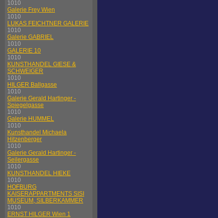
1010
Galerie Frey Wien
1010
LUKAS FEICHTNER GALERIE
1010
Galerie GABRIEL
1010
GALERIE 10
1010
KUNSTHANDEL GIESE &
SCHWEIGER
1010
HILGER Ballgasse
1010
Galerie Gerald Hartinger -
Spiegelgasse
1010
Galerie HUMMEL
1010
Kunsthandel Michaela
Hitzenberger
1010
Galerie Gerald Hartinger -
Seilergasse
1010
KUNSTHANDEL HIEKE
1010
HOFBURG
KAISERAPPARTMENTS SISI
MUSEUM, SILBERKAMMER
1010
ERNST HILGER Wien 1