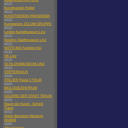
Kulturverein AKH-Linz
4020
Kunsthandel Freller
4020
KUNSTVEREIN PARADIGMA
4020
Kunstverein ZÜLOW GRUPPE
4020
Lentos Kunstmuseum Linz
4020
Nordico Stadtmuseum Linz
4020
NÖTTLING Familien KG
4020
OK Linz
4020
SCHLOSSMUSEUM LINZ
4020
STIFTERHAUS
4040
ATELIER Paula CYDLIK
4040
BIOLOGIEZENTRUM
4050
GALERIE DER STADT TRAUN
4050
Raum der Kunst - Schloß
Traun
4052
Anton-Bruckner-Museum
Ansfeld
4060