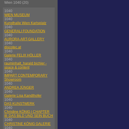
Wien 1040 (20)
1040
WIEN MUSEUM
1040
Kunsthalle Wien Karlsplatz
1040
GENERALI FOUNDATION
1040
AURORA-ART-GALLERY
1040
discotec.at
1040
Galerie FELIX HÖLLER
1040
rauminhalt_harald bichler -
space & content
1040
IMPART CONTEMPORARY
Showroom
1040
ANDREA JÜNGER
1040
Galerie Lisa Kandlhofer
1040
DAS KUNSTWERK
1040
Christine KÖNIG | CHAPTER
III: DAS BILD UND SEIN BUCH
1040
CHRISTINE KÖNIG GALERIE
1040