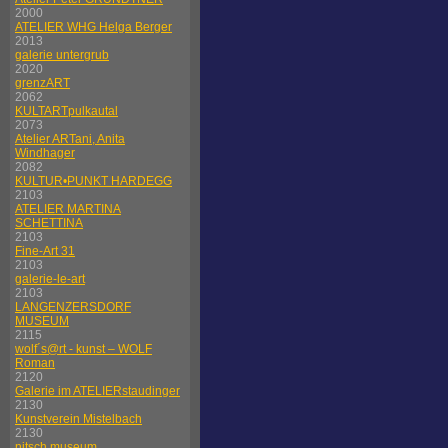
2000
ATELIER WHG Helga Berger
2013
galerie untergrub
2020
grenzART
2062
KULTARTpulkautal
2073
Atelier ARTani, Anita
Windhager
2082
KULTUR•PUNKT HARDEGG
2103
ATELIER MARTINA
SCHETTINA
2103
Fine-Art 31
2103
galerie-le-art
2103
LANGENZERSDORF
MUSEUM
2115
wolf´s@rt - kunst – WOLF
Roman
2120
Galerie im ATELIERstaudinger
2130
Kunstverein Mistelbach
2130
nitsch museum