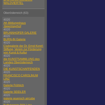
WALDVIERTEL
Oberösterreich (63)
4020
AK-Bildungshaus
Jägermayrhof
4020
BRUNNHOFER GALERIE
4020
BURN-IN Galerie
4020
Clubgalerie der Dr. Ernst Koref-
Stiftung, Verein zur Förderung
von Kunst & Kultur
4020
die KUNSTSAMMLUNG des
Landes Oberösterreich
4020
DIE KUNSTSCHAFFENDEN
4020
FRANCISCO CAROLINUM
LINZ
4020
Galerie Fröhlich
4020
Galerie SEIDLER
4020
galerie wuensch aircube
4020