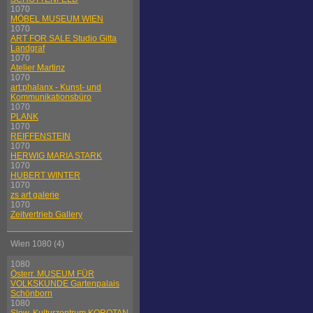
1070
MÖBEL MUSEUM WIEN
1070
ART FOR SALE Studio Gitta
Landgraf
1070
Atelier Martinz
1070
art:phalanx - Kunst- und
Kommunikationsbüro
1070
PLANK
1070
REIFFENSTEIN
1070
HERWIG MARIA STARK
1070
HUBERT WINTER
1070
zs art galerie
1070
Zeitvertrieb Gallery
Wien 1080 (4)
1080
Österr. MUSEUM FÜR
VOLKSKUNDE Gartenpalais
Schönborn
1080