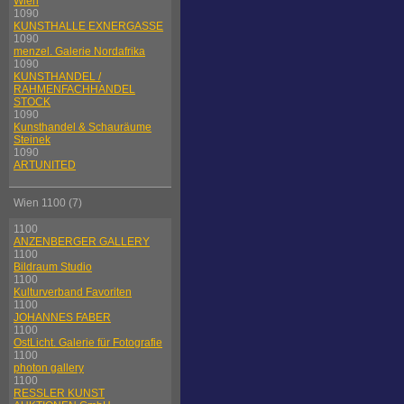
Wien
1090
KUNSTHALLE EXNERGASSE
1090
menzel. Galerie Nordafrika
1090
KUNSTHANDEL /
RAHMENFACHHANDEL
STOCK
1090
Kunsthandel & Schauräume
Steinek
1090
ARTUNITED
Wien 1100 (7)
1100
ANZENBERGER GALLERY
1100
Bildraum Studio
1100
Kulturverband Favoriten
1100
JOHANNES FABER
1100
OstLicht. Galerie für Fotografie
1100
photon gallery
1100
RESSLER KUNST