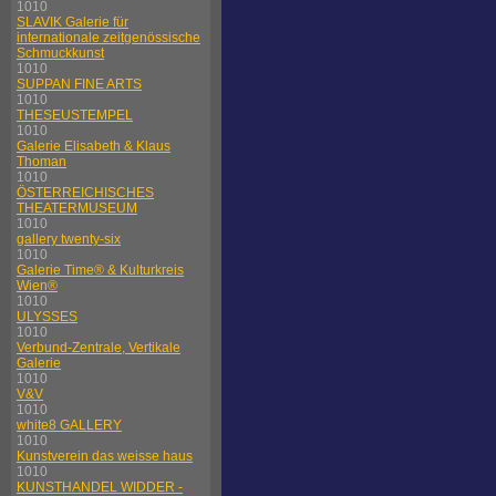
1010
SLAVIK Galerie für
internationale zeitgenössische
Schmuckkunst
1010
SUPPAN FINE ARTS
1010
THESEUSTEMPEL
1010
Galerie Elisabeth & Klaus
Thoman
1010
ÖSTERREICHISCHES
THEATERMUSEUM
1010
gallery twenty-six
1010
Galerie Time® & Kulturkreis
Wien®
1010
ULYSSES
1010
Verbund-Zentrale, Vertikale
Galerie
1010
V&V
1010
white8 GALLERY
1010
Kunstverein das weisse haus
1010
KUNSTHANDEL WIDDER -