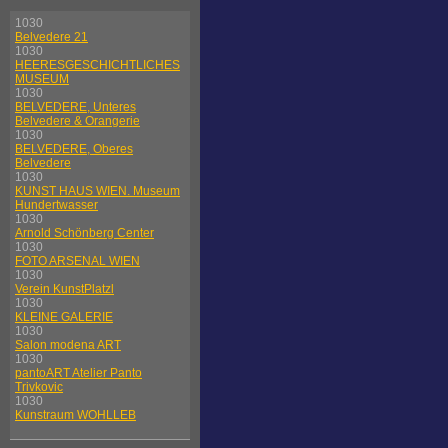
1030
Belvedere 21
1030
HEERESGESCHICHTLICHES
MUSEUM
1030
BELVEDERE, Unteres
Belvedere & Orangerie
1030
BELVEDERE, Oberes
Belvedere
1030
KUNST HAUS WIEN. Museum
Hundertwasser
1030
Arnold Schönberg Center
1030
FOTO ARSENAL WIEN
1030
Verein KunstPlatzl
1030
KLEINE GALERIE
1030
Salon modena ART
1030
pantoART Atelier Panto
Trivkovic
1030
Kunstraum WOHLLEB