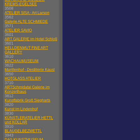
KREMS-EGELSEE
3508
ATELIER SISA - Art Larson
3562
Galerie ALTE SCHMIEDE
3571
ATELIER SAVIO
3601
ART GALERIE im Hotel Schloß
3601
HELLDENMUT FINE ART
GALLERY
3610
WACHAUMUSEUM
3622
Marillenhof - Destillerie Kausl
3650
HOTGLASS ATELIER
3710
ARTSchmidatal Galerie im
Konzerthaus
3812
Kunstfabrik Groß Siegharts
3820
Kunst im Lindenhof
3830
KÜNSTLERATELIER HETTL
und KOLLAR
3910
BLAUGELBEZWETTL
3943
DAS KUNSTMUSEUM