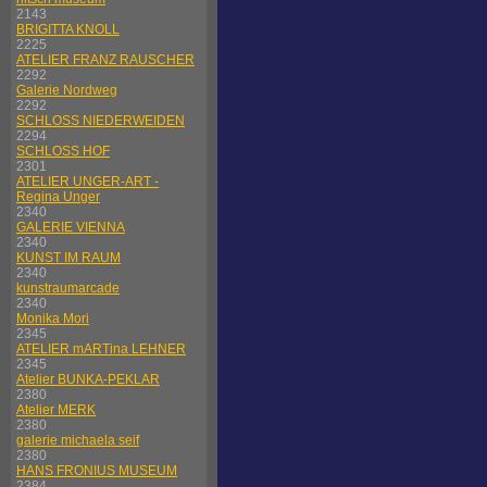
2143
BRIGITTA KNOLL
2225
ATELIER FRANZ RAUSCHER
2292
Galerie Nordweg
2292
SCHLOSS NIEDERWEIDEN
2294
SCHLOSS HOF
2301
ATELIER UNGER-ART -
Regina Unger
2340
GALERIE VIENNA
2340
KUNST IM RAUM
2340
kunstraumarcade
2340
Monika Mori
2345
ATELIER mARTina LEHNER
2345
Atelier BUNKA-PEKLAR
2380
Atelier MERK
2380
galerie michaela seif
2380
HANS FRONIUS MUSEUM
2384