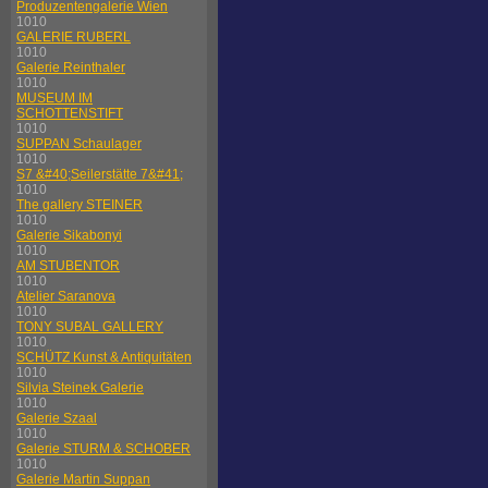
Produzentengalerie Wien
1010
GALERIE RUBERL
1010
Galerie Reinthaler
1010
MUSEUM IM
SCHOTTENSTIFT
1010
SUPPAN Schaulager
1010
S7 &#40;Seilerstätte 7&#41;
1010
The gallery STEINER
1010
Galerie Sikabonyi
1010
AM STUBENTOR
1010
Atelier Saranova
1010
TONY SUBAL GALLERY
1010
SCHÜTZ Kunst & Antiquitäten
1010
Silvia Steinek Galerie
1010
Galerie Szaal
1010
Galerie STURM & SCHOBER
1010
Galerie Martin Suppan