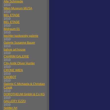
Alte Schmiede
1010
Wien Museum MUSA
1010
BEL ETAGE
1010
BEL ETAGE
1010
Bildraum 01
1010
bechter kastowsky galerie
1010
Galerie Susanne Bauer
1010
bahoe art house
1010
CHARIM GALERIE
1010
City-Antik Oliver Hunter
1010
CRONE WIEN
1010
CHOBOT
1010
Galerie C Michaela & Christian
Czaak
1010
DOROTHEUM GmbH & Co KG
1010
GALLERY EZZO
1010
Splitter Art