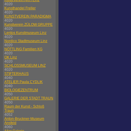
Kulturverein AKH-Linz
4020
Kunsthandel Freller
4020
KUNSTVEREIN PARADIGMA
4020
Kunstverein ZÜLOW GRUPPE
4020
Lentos Kunstmuseum Linz
4020
Nordico Stadtmuseum Linz
4020
NÖTTLING Familien KG
4020
OK Linz
4020
SCHLOSSMUSEUM LINZ
4020
STIFTERHAUS
4040
ATELIER Paula CYDLIK
4040
BIOLOGIEZENTRUM
4050
GALERIE DER STADT TRAUN
4050
Raum der Kunst - Schloß
Traun
4052
Anton-Bruckner-Museum
Ansfeld
4060