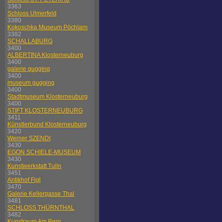
3363
Schloss Ulmerfeld
3380
Kokoschka Museum Pöchlarn
3382
SCHALLABURG
3400
ALBERTINA Klosterneuburg
3400
galerie gugging
3400
museum gugging
3400
Stadtmuseum Klosterneuburg
3400
STIFT KLOSTERNEUBURG
3411
Künstlerbund Klosterneuburg
3420
Werner SZENDI
3430
EGON SCHIELE-MUSEUM
3430
Kunstwerkstatt Tulln
3451
Antikhof Figl
3470
Galerie Kellergasse Thal
3481
SCHLOSS THÜRNTHAL
3482
Kunstraum Am Berg