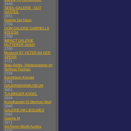
2640
SEIDL-GALERIE - GUT
GASTEIL
2651
Galerie 5er Haus
2700
DOM GALERIE GABRIELLA
KOLESA
2700
IMPACT GALERIE,
HUTTERER GmbH
2700
Museum ST. PETER AN DER
SPERR
2721
Blau-Gelbe -Viertelsgalerie im
Schloss Fischau
2734
Kunstraum Konrad
2761
GAUERMANNMUSEUM
3001
TULBINGER KOGEL
3034
Kunsthandel DI Stephan Wolf
3040
GALERIE AM LIEGLWEG
3062
Galerie M
3071
Art Room Würth Austria
3100