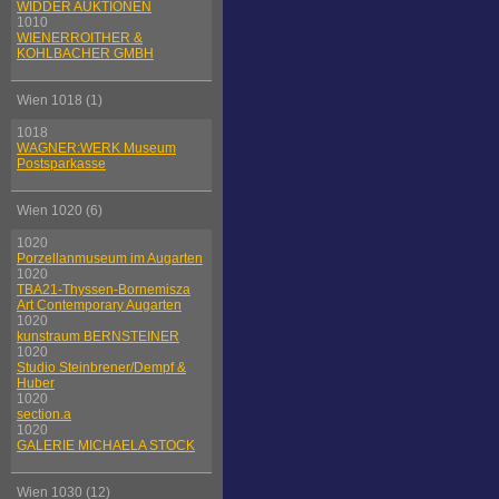
WIDDER AUKTIONEN
1010
WIENERROITHER &
KOHLBACHER GMBH
Wien 1018 (1)
1018
WAGNER:WERK Museum
Postsparkasse
Wien 1020 (6)
1020
Porzellanmuseum im Augarten
1020
TBA21-Thyssen-Bornemisza
Art Contemporary Augarten
1020
kunstraum BERNSTEINER
1020
Studio Steinbrener/Dempf &
Huber
1020
section.a
1020
GALERIE MICHAELA STOCK
Wien 1030 (12)