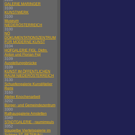
GALERIE MARINGER
3100
KUNST/WERK
3100
Museum
NIEDERÖSTERREICH
3100
NÖ
DOKUMENTATIONSZENTRUM
FÜR MODERNE KUNST
3104
HOFGALERIE FIGL, Dkfm.
Anton und Florian Figl
3109
Ausstellungsbrücke
3109
KUNST IM ÖFFENTLICHEN
RAUM NIEDERÖSTERREICH
3130
Schupfengalerie KunstAtelier
Remi
3160
Atelier Knochenarbeit
3202
Bürger- und Gemeindezentrum
3300
Rathausgalerie Amstetten
3340
STADTGALERIE - raumimpuls
3352
blaugelbe Viertelsgalerie im
Schloss ST. PETER/AU