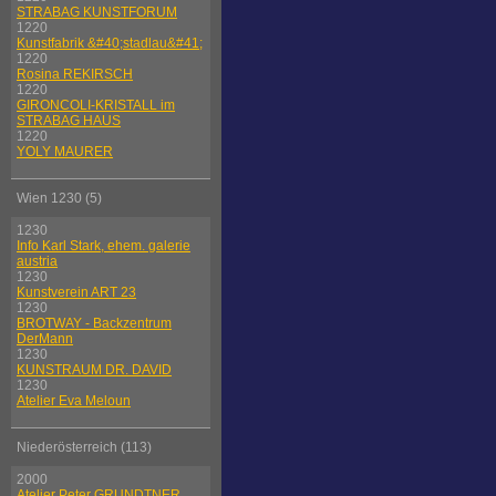
STRABAG KUNSTFORUM
1220
Kunstfabrik &#40;stadlau&#41;
1220
Rosina REKIRSCH
1220
GIRONCOLI-KRISTALL im
STRABAG HAUS
1220
YOLY MAURER
Wien 1230 (5)
1230
Info Karl Stark, ehem. galerie
austria
1230
Kunstverein ART 23
1230
BROTWAY - Backzentrum
DerMann
1230
KUNSTRAUM DR. DAVID
1230
Atelier Eva Meloun
Niederösterreich (113)
2000
Atelier Peter GRUNDTNER