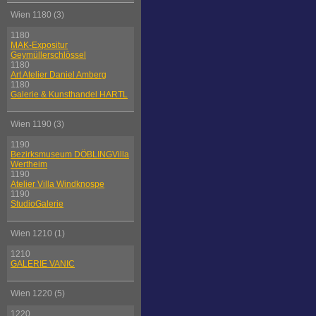
Wien 1180 (3)
1180
MAK-Expositur
Geymüllerschlössel
1180
Art Atelier Daniel Amberg
1180
Galerie & Kunsthandel HARTL
Wien 1190 (3)
1190
Bezirksmuseum DÖBLINGVilla
Wertheim
1190
Atelier Villa Windknospe
1190
StudioGalerie
Wien 1210 (1)
1210
GALERIE VANIC
Wien 1220 (5)
1220