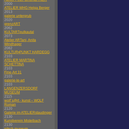
2000
ATELIER WHG Helga Berger
2013
galerie untergrub
2020
grenzART
2062
KULTARTpulkautal
2073
Atelier ARTani, Anita
Windhager
2082
KULTUR•PUNKT HARDEGG
2103
ATELIER MARTINA
SCHETTINA
2103
Fine-Art 31
2103
galerie-le-art
2103
LANGENZERSDORF
MUSEUM
2115
wolf´s@rt - kunst – WOLF
Roman
2120
Galerie im ATELIERstaudinger
2130
Kunstverein Mistelbach
2130
nitsch museum