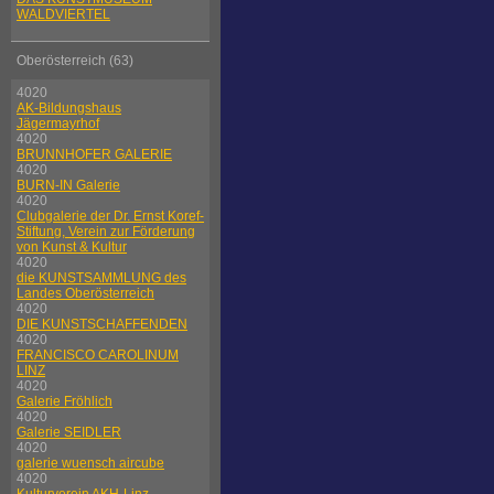
WALDVIERTEL
Oberösterreich (63)
4020
AK-Bildungshaus
Jägermayrhof
4020
BRUNNHOFER GALERIE
4020
BURN-IN Galerie
4020
Clubgalerie der Dr. Ernst Koref-
Stiftung, Verein zur Förderung
von Kunst & Kultur
4020
die KUNSTSAMMLUNG des
Landes Oberösterreich
4020
DIE KUNSTSCHAFFENDEN
4020
FRANCISCO CAROLINUM
LINZ
4020
Galerie Fröhlich
4020
Galerie SEIDLER
4020
galerie wuensch aircube
4020