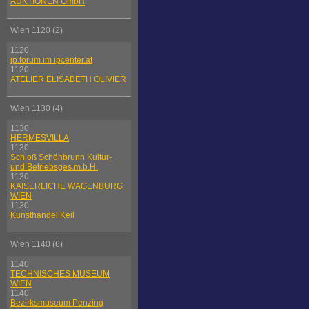
AUKTIONEN GmbH
Wien 1120 (2)
1120
ip.forum im ipcenter.at
1120
ATELIER ELISABETH OLIVIER
Wien 1130 (4)
1130
HERMESVILLA
1130
Schloß Schönbrunn Kultur-
und Betriebsges.m.b.H.
1130
KAISERLICHE WAGENBURG
WIEN
1130
Kunsthandel Keil
Wien 1140 (6)
1140
TECHNISCHES MUSEUM
WIEN
1140
Bezirksmuseum Penzing