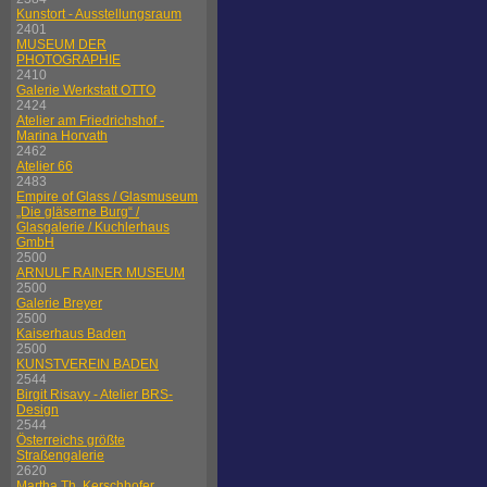
Kunstort - Ausstellungsraum
2401
MUSEUM DER
PHOTOGRAPHIE
2410
Galerie Werkstatt OTTO
2424
Atelier am Friedrichshof -
Marina Horvath
2462
Atelier 66
2483
Empire of Glass / Glasmuseum
„Die gläserne Burg“ /
Glasgalerie / Kuchlerhaus
GmbH
2500
ARNULF RAINER MUSEUM
2500
Galerie Breyer
2500
Kaiserhaus Baden
2500
KUNSTVEREIN BADEN
2544
Birgit Risavy - Atelier BRS-
Design
2544
Österreichs größte
Straßengalerie
2620
Martha Th. Kerschhofer