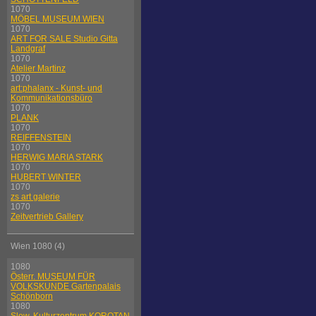
1070
MÖBEL MUSEUM WIEN
1070
ART FOR SALE Studio Gitta
Landgraf
1070
Atelier Martinz
1070
art:phalanx - Kunst- und
Kommunikationsbüro
1070
PLANK
1070
REIFFENSTEIN
1070
HERWIG MARIA STARK
1070
HUBERT WINTER
1070
zs art galerie
1070
Zeitvertrieb Gallery
Wien 1080 (4)
1080
Österr. MUSEUM FÜR
VOLKSKUNDE Gartenpalais
Schönborn
1080