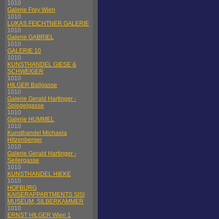
1010
Galerie Frey Wien
1010
LUKAS FEICHTNER GALERIE
1010
Galerie GABRIEL
1010
GALERIE 10
1010
KUNSTHANDEL GIESE &
SCHWEIGER
1010
HILGER Ballgasse
1010
Galerie Gerald Hartinger -
Spiegelgasse
1010
Galerie HUMMEL
1010
Kunsthandel Michaela
Hitzenberger
1010
Galerie Gerald Hartinger -
Seilergasse
1010
KUNSTHANDEL HIEKE
1010
HOFBURG
KAISERAPPARTMENTS SISI
MUSEUM, SILBERKAMMER
1010
ERNST HILGER Wien 1