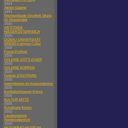
3484
Atelier Galerie
3491
Weinkontraste Vinothek Strass
im Strassertale
3500
ARTOTHEK
NIEDERÖSTERREICH
3500
DONAU-UNIVERSITÄT
KREMS Campus Cultur
3500
Forum Frohner
3500
GALERIE GÖTTLICHER
3500
GALERIE KOPRIVA
3500
Galerie STADTPARK
3500
galeriekrems im museumkrems
3500
Karikaturmuseum Krems
3500
KULTUR MITTE
3500
Kunsthalle Krems
3500
Landesgalerie
Niederösterreich
3500
MOTORRAD-MUSEUM