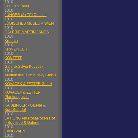
1010
Jesuiten Foyer
1010
JÜNGER c/o TCI Consult
1010
JÜDISCHES MUSEUM WIEN
1010
GALERIE MARTIN JANDA
1010
Krobath
1010
KRINZINGER
1010
KONZETT
1010
Galerie Sylvia Kovacek
1010
Auktionshaus im Kinsky GmbH
1010
KOVACEK & ZETTER GmbH
1010
KOVACEK & ZETTER
Plankengasse
1010
KAIBLINGER - Galerie &
Kunsthandel
1010
LA HONG Am RosaRosen Hof
– Boutique & Galerie
1010
LANG WIEN
1010