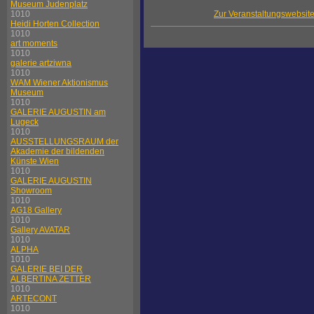
Museum Judenplatz
1010
Zur Veranstaltungswebsit
Heidi Horten Collection
1010
art moments
1010
galerie artziwna
1010
WAM Wiener Aktionismus
Museum
1010
GALERIE AUGUSTIN am
Lugeck
1010
AUSSTELLUNGSRAUM der
Akademie der bildenden
Künste Wien
1010
GALERIE AUGUSTIN
Showroom
1010
AG18 Gallery
1010
Gallery AVATAR
1010
ALPHA
1010
GALERIE BEI DER
ALBERTINA ZETTER
1010
ARTECONT
1010