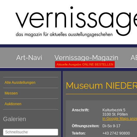
Art-Navi
Vernissage-Magazin
A
Aktuelle Ausgabe ONLINE BESTELLEN
Museum NIEDE
Alle Ausstellungen
Messen
Auktionen
Anschrift:
Kulturbezirk 5
3100 St. Pölten
Galerien
in Google Maps anz
Öffnungszeiten:
Di-So 9-17
Telefon:
+43 2742 90800