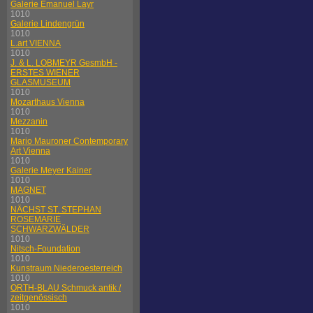
Galerie Emanuel Layr
1010
Galerie Lindengrün
1010
L.art VIENNA
1010
J. & L. LOBMEYR GesmbH -
ERSTES WIENER
GLASMUSEUM
1010
Mozarthaus Vienna
1010
Mezzanin
1010
Mario Mauroner Contemporary
Art Vienna
1010
Galerie Meyer Kainer
1010
MAGNET
1010
NÄCHST ST. STEPHAN
ROSEMARIE
SCHWARZWÄLDER
1010
Nitsch-Foundation
1010
Kunstraum Niederoesterreich
1010
ORTH-BLAU Schmuck antik /
zeitgenössisch
1010