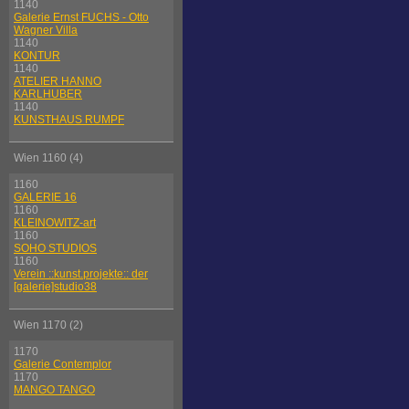
1140
Galerie Ernst FUCHS - Otto
Wagner Villa
1140
KONTUR
1140
ATELIER HANNO
KARLHUBER
1140
KUNSTHAUS RUMPF
Wien 1160 (4)
1160
GALERIE 16
1160
KLEINOWITZ-art
1160
SOHO STUDIOS
1160
Verein ::kunst.projekte:: der
[galerie]studio38
Wien 1170 (2)
1170
Galerie Contemplor
1170
MANGO TANGO