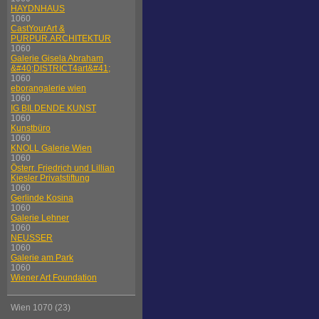
HAYDNHAUS
1060
CastYourArt &
PURPUR.ARCHITEKTUR
1060
Galerie Gisela Abraham
&#40;DISTRICT4art&#41;
1060
eborangalerie wien
1060
IG BILDENDE KUNST
1060
Kunstbüro
1060
KNOLL Galerie Wien
1060
Österr. Friedrich und Lillian
Kiesler Privatstiftung
1060
Gerlinde Kosina
1060
Galerie Lehner
1060
NEUSSER
1060
Galerie am Park
1060
Wiener Art Foundation
Wien 1070 (23)