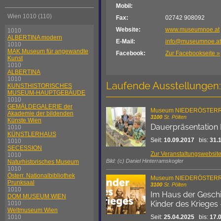
Mobil:
Wien 1010 (110)
Fax:
02742 908092
Website:
www.museumnoe.at
1010
ALBERTINA modern
E-Mail:
info@museumnoe.at
1010
MAK Museum für angewandte
Facebook:
Zur Facebookseite »
Kunst
1010
ALBERTINA
1010
Laufende Ausstellungen:
KUNSTHISTORISCHES
MUSEUM-HAUPTGEBÄUDE
1010
GEMÄLDEGALERIE der
Museum NIEDERÖSTER
Akademie der bildenden
3100
St. Pölten
Künste Wien
Dauerpräsentation
1010
KÜNSTLERHAUS
Seit:
10.09.2017
bis:
31.
1010
SECESSION
Zur Veranstaltungswebsit
1010
Bild: (c) Daniel Hinterramskogler
Naturhistorisches Museum
1010
Österr. Nationalbibliothek
Museum NIEDERÖSTER
Prunksaal
3100
St. Pölten
1010
Im Haus der Geschi
DOM MUSEUM WIEN
Kinder des Krieges
1010
Weltmuseum Wien
1010
Seit:
25.04.2025
bis:
17.