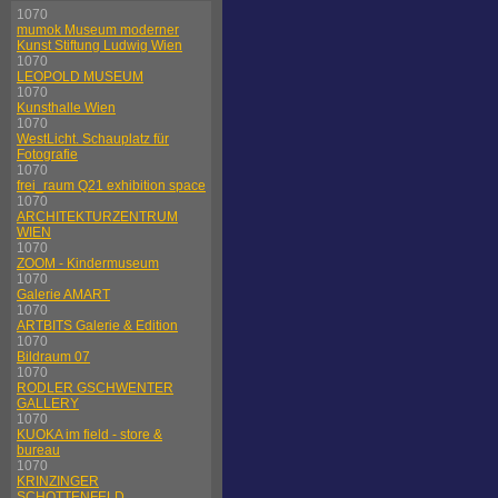
1070
mumok Museum moderner
Kunst Stiftung Ludwig Wien
1070
LEOPOLD MUSEUM
1070
Kunsthalle Wien
1070
WestLicht. Schauplatz für
Fotografie
1070
frei_raum Q21 exhibition space
1070
ARCHITEKTURZENTRUM
WIEN
1070
ZOOM - Kindermuseum
1070
Galerie AMART
1070
ARTBITS Galerie & Edition
1070
Bildraum 07
1070
RODLER GSCHWENTER
GALLERY
1070
KUOKA im field - store &
bureau
1070
KRINZINGER
SCHOTTENFELD