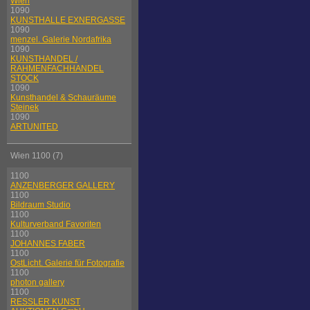
Wien
1090
KUNSTHALLE EXNERGASSE
1090
menzel. Galerie Nordafrika
1090
KUNSTHANDEL /
RAHMENFACHHANDEL
STOCK
1090
Kunsthandel & Schauräume
Steinek
1090
ARTUNITED
Wien 1100 (7)
1100
ANZENBERGER GALLERY
1100
Bildraum Studio
1100
Kulturverband Favoriten
1100
JOHANNES FABER
1100
OstLicht. Galerie für Fotografie
1100
photon gallery
1100
RESSLER KUNST