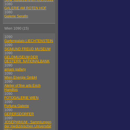
Slow. Kulturzentrum KOROTAN
1080
GALERIE AM ROTEN HOF
1080
Galerie Serafin
Wien 1090 (15)
1090
Gartenpalais LIECHTENSTEIN
1090
SIGMUND FREUD MUSEUM
1090
GELDMUSEUM DER
OESTERR. NATIONALBANK
1090
amani gallery
1090
Wien Energie GmbH
1090
Atelier of fine arts Erich
Handlos
1090
FOTOGALERIE WIEN
1090
Fortuna Galerie
1090
GERERSDORFER
1090
JOSEPHINUM - Sammlungen
der medizinischen Universität