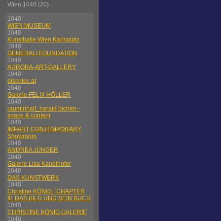
Wien 1040 (20)
1040
WIEN MUSEUM
1040
Kunsthalle Wien Karlsplatz
1040
GENERALI FOUNDATION
1040
AURORA-ART-GALLERY
1040
discotec.at
1040
Galerie FELIX HÖLLER
1040
rauminhalt_harald bichler -
space & content
1040
IMPART CONTEMPORARY
Showroom
1040
ANDREA JÜNGER
1040
Galerie Lisa Kandlhofer
1040
DAS KUNSTWERK
1040
Christine KÖNIG | CHAPTER
III: DAS BILD UND SEIN BUCH
1040
CHRISTINE KÖNIG GALERIE
1040