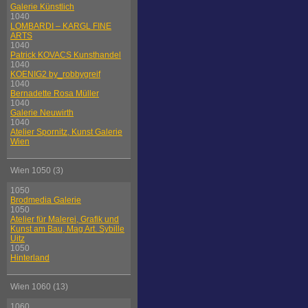
Galerie Künstlich
1040
LOMBARDI – KARGL FINE
ARTS
1040
Patrick KOVACS Kunsthandel
1040
KOENIG2 by_robbygreif
1040
Bernadette Rosa Müller
1040
Galerie Neuwirth
1040
Atelier Spornitz, Kunst Galerie
Wien
Wien 1050 (3)
1050
Brodmedia Galerie
1050
Atelier für Malerei, Grafik und
Kunst am Bau, Mag Art. Sybille
Uitz
1050
Hinterland
Wien 1060 (13)
1060