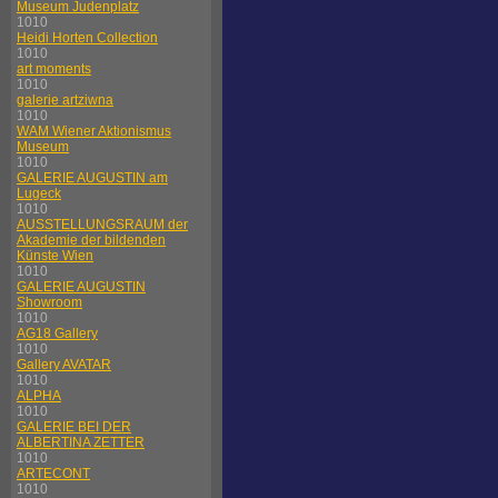
Museum Judenplatz
1010
Heidi Horten Collection
1010
art moments
1010
galerie artziwna
1010
WAM Wiener Aktionismus
Museum
1010
GALERIE AUGUSTIN am
Lugeck
1010
AUSSTELLUNGSRAUM der
Akademie der bildenden
Künste Wien
1010
GALERIE AUGUSTIN
Showroom
1010
AG18 Gallery
1010
Gallery AVATAR
1010
ALPHA
1010
GALERIE BEI DER
ALBERTINA ZETTER
1010
ARTECONT
1010