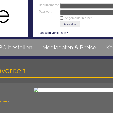
Benutzername
Passwort
Angemeldet bleiben
Passwort vergessen?
BO bestellen
Mediadaten & Preise
Ko
voriten
eigen
»