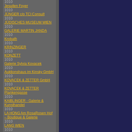
1010
Jesuiten Foyer
1010
JÜNGER c/o TCI Consult
1010
JÜDISCHES MUSEUM WIEN
1010
GALERIE MARTIN JANDA
1010
Krobath
1010
KRINZINGER
1010
KONZETT
1010
Galerie Sylvia Kovacek
1010
Auktionshaus im Kinsky GmbH
1010
KOVACEK & ZETTER GmbH
1010
KOVACEK & ZETTER
Plankengasse
1010
KAIBLINGER - Galerie &
Kunsthandel
1010
LA HONG Am RosaRosen Hof
– Boutique & Galerie
1010
LANG WIEN
1010