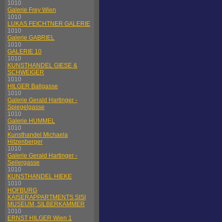
1010
Galerie Frey Wien
1010
LUKAS FEICHTNER GALERIE
1010
Galerie GABRIEL
1010
GALERIE 10
1010
KUNSTHANDEL GIESE &
SCHWEIGER
1010
HILGER Ballgasse
1010
Galerie Gerald Hartinger -
Spiegelgasse
1010
Galerie HUMMEL
1010
Kunsthandel Michaela
Hitzenberger
1010
Galerie Gerald Hartinger -
Seilergasse
1010
KUNSTHANDEL HIEKE
1010
HOFBURG
KAISERAPPARTMENTS SISI
MUSEUM, SILBERKAMMER
1010
ERNST HILGER Wien 1