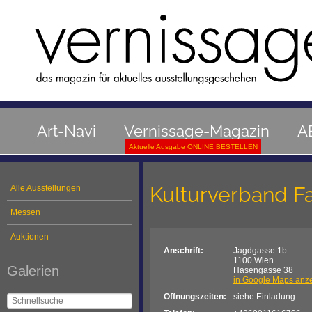
Art-Navi
Vernissage-Magazin
A
Aktuelle Ausgabe ONLINE BESTELLEN
Kulturverband Fa
Alle Ausstellungen
Messen
Auktionen
Anschrift:
Jagdgasse 1b
1100 Wien
Galerien
Hasengasse 38
in Google Maps anz
Öffnungszeiten:
siehe Einladung