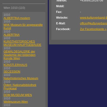
Telefon:
+4369911616706
Mobil:
Wien 1010 (110)
Fax:
-
1010
Website:
www.kulturverband-fa
ALBERTINA modern
1010
E-Mail:
office@kulturverband
MAK Museum für angewandte
Kunst
Facebook:
Zur Facebookseite »
1010
ALBERTINA
1010
KUNSTHISTORISCHES
MUSEUM-HAUPTGEBÄUDE
1010
GEMÄLDEGALERIE der
Akademie der bildenden
Künste Wien
1010
KÜNSTLERHAUS
1010
SECESSION
1010
Naturhistorisches Museum
1010
Österr. Nationalbibliothek
Prunksaal
1010
DOM MUSEUM WIEN
1010
Weltmuseum Wien
1010