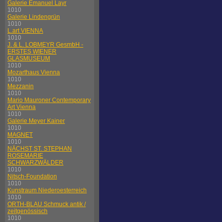
Galerie Emanuel Layr
1010
Galerie Lindengrün
1010
L.art VIENNA
1010
J. & L. LOBMEYR GesmbH -
ERSTES WIENER
GLASMUSEUM
1010
Mozarthaus Vienna
1010
Mezzanin
1010
Mario Mauroner Contemporary
Art Vienna
1010
Galerie Meyer Kainer
1010
MAGNET
1010
NÄCHST ST. STEPHAN
ROSEMARIE
SCHWARZWÄLDER
1010
Nitsch-Foundation
1010
Kunstraum Niederoesterreich
1010
ORTH-BLAU Schmuck antik /
zeitgenössisch
1010