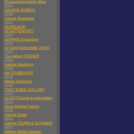
Produzentengalerie Wien
1010
GALERIE RUBERL
1010
Galerie Reinthaler
1010
MUSEUM IM
SCHOTTENSTIFT
1010
SUPPAN Schaulager
1010
S7 &#40;Seilerstätte 7&#41;
1010
The gallery STEINER
1010
Galerie Sikabonyi
1010
AM STUBENTOR
1010
Atelier Saranova
1010
TONY SUBAL GALLERY
1010
SCHÜTZ Kunst & Antiquitäten
1010
Silvia Steinek Galerie
1010
Galerie Szaal
1010
Galerie STURM & SCHOBER
1010
Galerie Martin Suppan