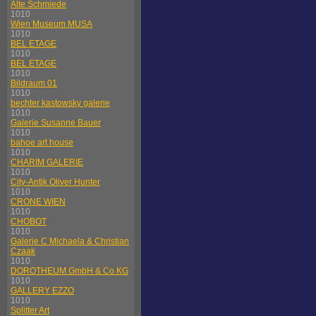
Alte Schmiede
1010
Wien Museum MUSA
1010
BEL ETAGE
1010
BEL ETAGE
1010
Bildraum 01
1010
bechter kastowsky galerie
1010
Galerie Susanne Bauer
1010
bahoe art house
1010
CHARIM GALERIE
1010
City-Antik Oliver Hunter
1010
CRONE WIEN
1010
CHOBOT
1010
Galerie C Michaela & Christian
Czaak
1010
DOROTHEUM GmbH & Co KG
1010
GALLERY EZZO
1010
Splitter Art