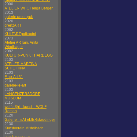
2000
ATELIER WHG Helga Berger
2013
galerie untergrub
2020
grenzART
2062
KULTARTpulkautal
2073
Atelier ARTani, Anita
Windhager
2082
KULTUR•PUNKT HARDEGG
2103
ATELIER MARTINA
SCHETTINA
2103
Fine-Art 31
2103
galerie-le-art
2103
LANGENZERSDORF
MUSEUM
2115
wolf´s@rt - kunst – WOLF
Roman
2120
Galerie im ATELIERstaudinger
2130
Kunstverein Mistelbach
2130
nitsch museum