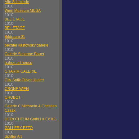
Alte Schmiede
1010
Wien Museum MUSA
1010
BEL ETAGE
1010
BEL ETAGE
1010
Bildraum 01
1010
bechter kastowsky galerie
1010
Galerie Susanne Bauer
1010
bahoe art house
1010
CHARIM GALERIE
1010
City-Antik Oliver Hunter
1010
CRONE WIEN
1010
CHOBOT
1010
Galerie C Michaela & Christian
Czaak
1010
DOROTHEUM GmbH & Co KG
1010
GALLERY EZZO
1010
Splitter Art