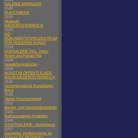
GALERIE MARINGER
3100
KUNST/WERK
3100
Museum
NIEDERÖSTERREICH
3100
NÖ
DOKUMENTATIONSZENTRUM
FÜR MODERNE KUNST
3104
HOFGALERIE FIGL, Dkfm.
Anton und Florian Figl
3109
Ausstellungsbrücke
3109
KUNST IM ÖFFENTLICHEN
RAUM NIEDERÖSTERREICH
3130
Schupfengalerie KunstAtelier
Remi
3160
Atelier Knochenarbeit
3202
Bürger- und Gemeindezentrum
3300
Rathausgalerie Amstetten
3340
STADTGALERIE - raumimpuls
3352
blaugelbe Viertelsgalerie im
Schloss ST. PETER/AU