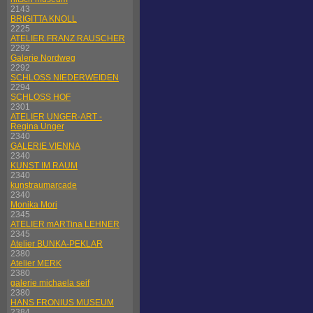
2143
BRIGITTA KNOLL
2225
ATELIER FRANZ RAUSCHER
2292
Galerie Nordweg
2292
SCHLOSS NIEDERWEIDEN
2294
SCHLOSS HOF
2301
ATELIER UNGER-ART -
Regina Unger
2340
GALERIE VIENNA
2340
KUNST IM RAUM
2340
kunstraumarcade
2340
Monika Mori
2345
ATELIER mARTina LEHNER
2345
Atelier BUNKA-PEKLAR
2380
Atelier MERK
2380
galerie michaela seif
2380
HANS FRONIUS MUSEUM
2384