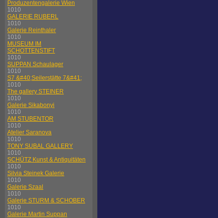
Produzentengalerie Wien
1010
GALERIE RUBERL
1010
Galerie Reinthaler
1010
MUSEUM IM
SCHOTTENSTIFT
1010
SUPPAN Schaulager
1010
S7 &#40;Seilerstätte 7&#41;
1010
The gallery STEINER
1010
Galerie Sikabonyi
1010
AM STUBENTOR
1010
Atelier Saranova
1010
TONY SUBAL GALLERY
1010
SCHÜTZ Kunst & Antiquitäten
1010
Silvia Steinek Galerie
1010
Galerie Szaal
1010
Galerie STURM & SCHOBER
1010
Galerie Martin Suppan