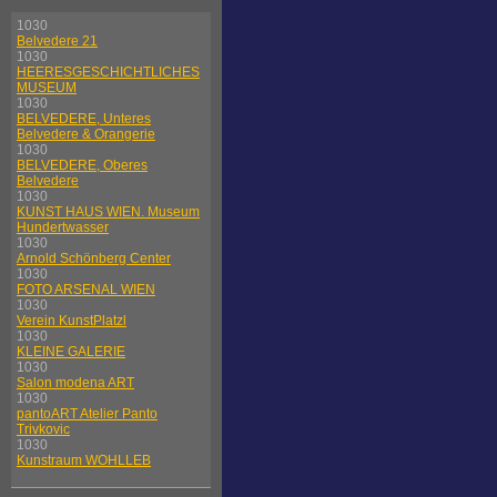
1030
Belvedere 21
1030
HEERESGESCHICHTLICHES
MUSEUM
1030
BELVEDERE, Unteres
Belvedere & Orangerie
1030
BELVEDERE, Oberes
Belvedere
1030
KUNST HAUS WIEN. Museum
Hundertwasser
1030
Arnold Schönberg Center
1030
FOTO ARSENAL WIEN
1030
Verein KunstPlatzl
1030
KLEINE GALERIE
1030
Salon modena ART
1030
pantoART Atelier Panto
Trivkovic
1030
Kunstraum WOHLLEB