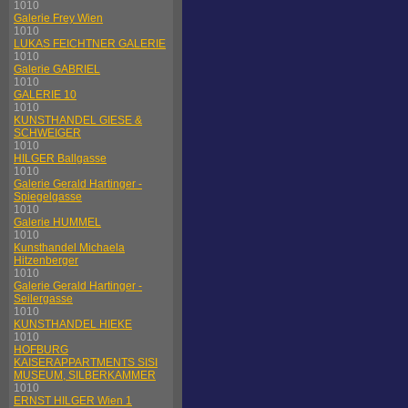
1010
Galerie Frey Wien
1010
LUKAS FEICHTNER GALERIE
1010
Galerie GABRIEL
1010
GALERIE 10
1010
KUNSTHANDEL GIESE &
SCHWEIGER
1010
HILGER Ballgasse
1010
Galerie Gerald Hartinger -
Spiegelgasse
1010
Galerie HUMMEL
1010
Kunsthandel Michaela
Hitzenberger
1010
Galerie Gerald Hartinger -
Seilergasse
1010
KUNSTHANDEL HIEKE
1010
HOFBURG
KAISERAPPARTMENTS SISI
MUSEUM, SILBERKAMMER
1010
ERNST HILGER Wien 1