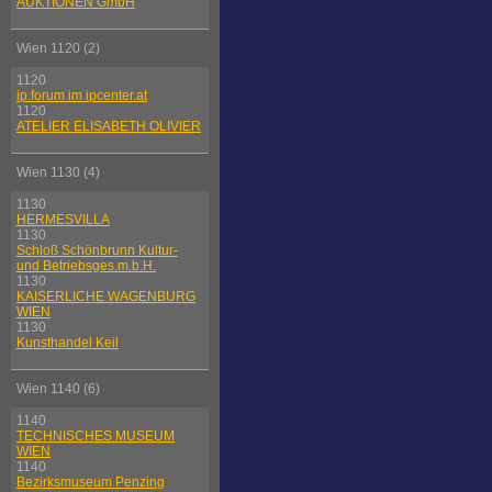
AUKTIONEN GmbH
Wien 1120 (2)
1120
ip.forum im ipcenter.at
1120
ATELIER ELISABETH OLIVIER
Wien 1130 (4)
1130
HERMESVILLA
1130
Schloß Schönbrunn Kultur-
und Betriebsges.m.b.H.
1130
KAISERLICHE WAGENBURG
WIEN
1130
Kunsthandel Keil
Wien 1140 (6)
1140
TECHNISCHES MUSEUM
WIEN
1140
Bezirksmuseum Penzing