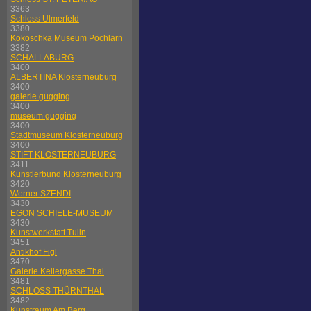
3363
Schloss Ulmerfeld
3380
Kokoschka Museum Pöchlarn
3382
SCHALLABURG
3400
ALBERTINA Klosterneuburg
3400
galerie gugging
3400
museum gugging
3400
Stadtmuseum Klosterneuburg
3400
STIFT KLOSTERNEUBURG
3411
Künstlerbund Klosterneuburg
3420
Werner SZENDI
3430
EGON SCHIELE-MUSEUM
3430
Kunstwerkstatt Tulln
3451
Antikhof Figl
3470
Galerie Kellergasse Thal
3481
SCHLOSS THÜRNTHAL
3482
Kunstraum Am Berg