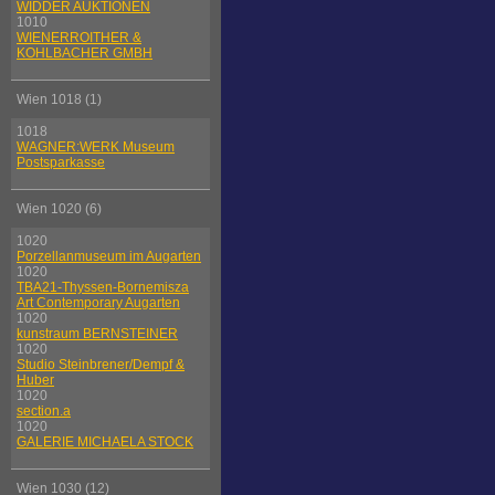
WIDDER AUKTIONEN
1010
WIENERROITHER &
KOHLBACHER GMBH
Wien 1018 (1)
1018
WAGNER:WERK Museum
Postsparkasse
Wien 1020 (6)
1020
Porzellanmuseum im Augarten
1020
TBA21-Thyssen-Bornemisza
Art Contemporary Augarten
1020
kunstraum BERNSTEINER
1020
Studio Steinbrener/Dempf &
Huber
1020
section.a
1020
GALERIE MICHAELA STOCK
Wien 1030 (12)