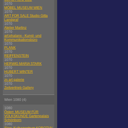
1070
MÖBEL MUSEUM WIEN
1070
ART FOR SALE Studio Gitta
Landgraf
1070
Atelier Martinz
1070
art:phalanx - Kunst- und
Kommunikationsbüro
1070
PLANK
1070
REIFFENSTEIN
1070
HERWIG MARIA STARK
1070
HUBERT WINTER
1070
zs art galerie
1070
Zeitvertrieb Gallery
Wien 1080 (4)
1080
Österr. MUSEUM FÜR
VOLKSKUNDE Gartenpalais
Schönborn
1080