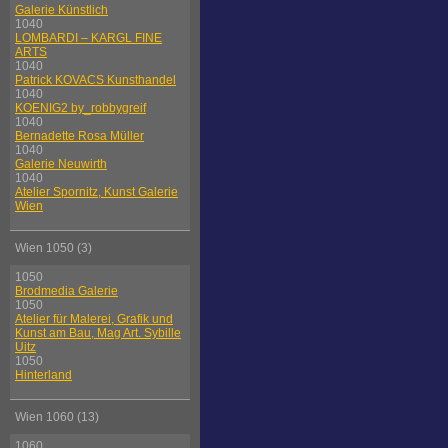
Galerie Künstlich
1040
LOMBARDI – KARGL FINE
ARTS
1040
Patrick KOVACS Kunsthandel
1040
KOENIG2 by_robbygreif
1040
Bernadette Rosa Müller
1040
Galerie Neuwirth
1040
Atelier Spornitz, Kunst Galerie
Wien
Wien 1050 (3)
1050
Brodmedia Galerie
1050
Atelier für Malerei, Grafik und
Kunst am Bau, Mag Art. Sybille
Uitz
1050
Hinterland
Wien 1060 (13)
1060