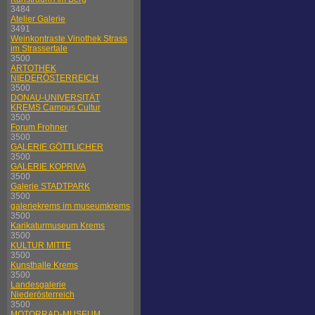
3484
Atelier Galerie
3491
Weinkontraste Vinothek Strass
im Strassertale
3500
ARTOTHEK
NIEDERÖSTERREICH
3500
DONAU-UNIVERSITÄT
KREMS Campus Cultur
3500
Forum Frohner
3500
GALERIE GÖTTLICHER
3500
GALERIE KOPRIVA
3500
Galerie STADTPARK
3500
galeriekrems im museumkrems
3500
Karikaturmuseum Krems
3500
KULTUR MITTE
3500
Kunsthalle Krems
3500
Landesgalerie
Niederösterreich
3500
MOTORRAD-MUSEUM