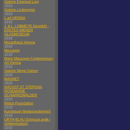
Galerie Emanuel Layr
1010
Galerie Lindengrün
1010
L.art VIENNA
1010
J. & L. LOBMEYR GesmbH -
ERSTES WIENER
GLASMUSEUM
1010
Mozarthaus Vienna
1010
Mezzanin
1010
Mario Mauroner Contemporary
Art Vienna
1010
Galerie Meyer Kainer
1010
MAGNET
1010
NÄCHST ST. STEPHAN
ROSEMARIE
SCHWARZWÄLDER
1010
Nitsch-Foundation
1010
Kunstraum Niederoesterreich
1010
ORTH-BLAU Schmuck antik /
zeitgenössisch
1010