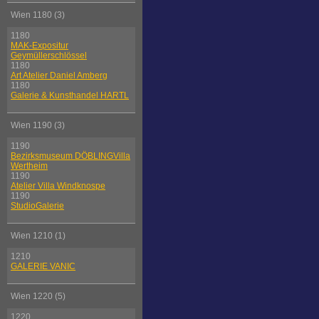
Wien 1180 (3)
1180
MAK-Expositur
Geymüllerschlössel
1180
Art Atelier Daniel Amberg
1180
Galerie & Kunsthandel HARTL
Wien 1190 (3)
1190
Bezirksmuseum DÖBLINGVilla
Wertheim
1190
Atelier Villa Windknospe
1190
StudioGalerie
Wien 1210 (1)
1210
GALERIE VANIC
Wien 1220 (5)
1220