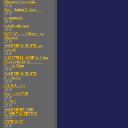
Museum Judenplatz
1010
Heidi Horten Collection
1010
art moments
1010
galerie artziwna
1010
WAM Wiener Aktionismus
Museum
1010
GALERIE AUGUSTIN am
Lugeck
1010
AUSSTELLUNGSRAUM der
Akademie der bildenden
Künste Wien
1010
GALERIE AUGUSTIN
Showroom
1010
AG18 Gallery
1010
Gallery AVATAR
1010
ALPHA
1010
GALERIE BEI DER
ALBERTINA ZETTER
1010
ARTECONT
1010