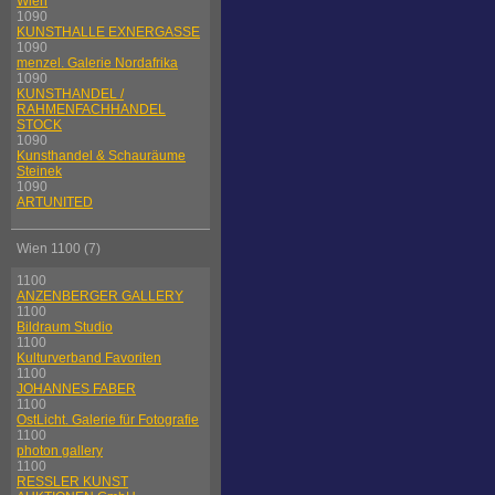
Wien
1090
KUNSTHALLE EXNERGASSE
1090
menzel. Galerie Nordafrika
1090
KUNSTHANDEL /
RAHMENFACHHANDEL
STOCK
1090
Kunsthandel & Schauräume
Steinek
1090
ARTUNITED
Wien 1100 (7)
1100
ANZENBERGER GALLERY
1100
Bildraum Studio
1100
Kulturverband Favoriten
1100
JOHANNES FABER
1100
OstLicht. Galerie für Fotografie
1100
photon gallery
1100
RESSLER KUNST