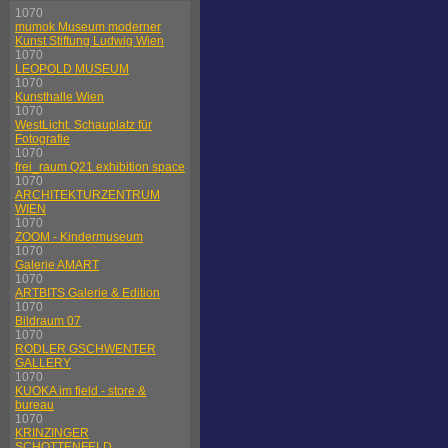
1070
mumok Museum moderner
Kunst Stiftung Ludwig Wien
1070
LEOPOLD MUSEUM
1070
Kunsthalle Wien
1070
WestLicht. Schauplatz für
Fotografie
1070
frei_raum Q21 exhibition space
1070
ARCHITEKTURZENTRUM
WIEN
1070
ZOOM - Kindermuseum
1070
Galerie AMART
1070
ARTBITS Galerie & Edition
1070
Bildraum 07
1070
RODLER GSCHWENTER
GALLERY
1070
KUOKA im field - store &
bureau
1070
KRINZINGER
SCHOTTENFELD