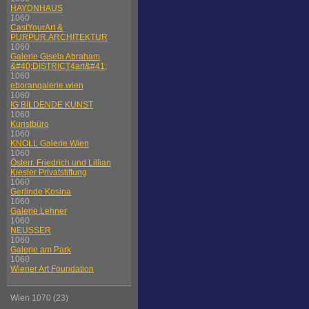
HAYDNHAUS
1060
CastYourArt &
PURPUR.ARCHITEKTUR
1060
Galerie Gisela Abraham
&#40;DISTRICT4art&#41;
1060
eborangalerie wien
1060
IG BILDENDE KUNST
1060
Kunstbüro
1060
KNOLL Galerie Wien
1060
Österr. Friedrich und Lillian
Kiesler Privatstiftung
1060
Gerlinde Kosina
1060
Galerie Lehner
1060
NEUSSER
1060
Galerie am Park
1060
Wiener Art Foundation
Wien 1070 (23)