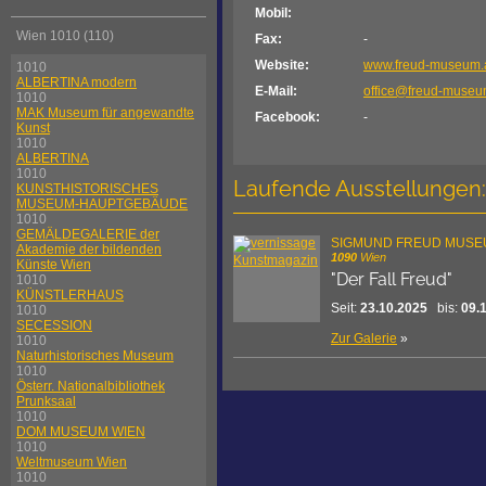
Mobil:
Wien 1010 (110)
Fax:
-
Website:
www.freud-museum.
1010
ALBERTINA modern
E-Mail:
office@freud-museu
1010
MAK Museum für angewandte
Facebook:
-
Kunst
1010
ALBERTINA
1010
Laufende Ausstellungen:
KUNSTHISTORISCHES
MUSEUM-HAUPTGEBÄUDE
1010
GEMÄLDEGALERIE der
SIGMUND FREUD MUS
Akademie der bildenden
1090
Wien
Künste Wien
"Der Fall Freud"
1010
KÜNSTLERHAUS
Seit:
23.10.2025
bis:
09.
1010
SECESSION
Zur Galerie
»
1010
Naturhistorisches Museum
1010
Österr. Nationalbibliothek
Prunksaal
1010
DOM MUSEUM WIEN
1010
Weltmuseum Wien
1010