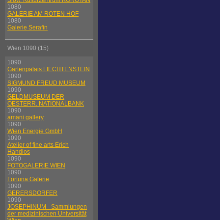
Slow. Kulturzentrum KOROTAN
1080
GALERIE AM ROTEN HOF
1080
Galerie Serafin
Wien 1090 (15)
1090
Gartenpalais LIECHTENSTEIN
1090
SIGMUND FREUD MUSEUM
1090
GELDMUSEUM DER
OESTERR. NATIONALBANK
1090
amani gallery
1090
Wien Energie GmbH
1090
Atelier of fine arts Erich
Handlos
1090
FOTOGALERIE WIEN
1090
Fortuna Galerie
1090
GERERSDORFER
1090
JOSEPHINUM - Sammlungen
der medizinischen Universität