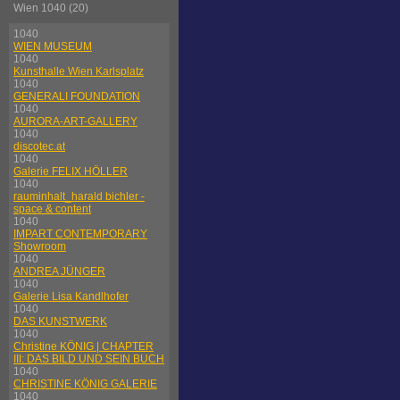
Wien 1040 (20)
1040
WIEN MUSEUM
1040
Kunsthalle Wien Karlsplatz
1040
GENERALI FOUNDATION
1040
AURORA-ART-GALLERY
1040
discotec.at
1040
Galerie FELIX HÖLLER
1040
rauminhalt_harald bichler -
space & content
1040
IMPART CONTEMPORARY
Showroom
1040
ANDREA JÜNGER
1040
Galerie Lisa Kandlhofer
1040
DAS KUNSTWERK
1040
Christine KÖNIG | CHAPTER
III: DAS BILD UND SEIN BUCH
1040
CHRISTINE KÖNIG GALERIE
1040