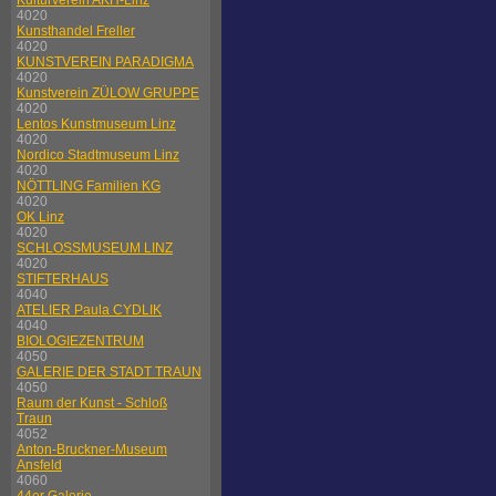
Kulturverein AKH-Linz
4020
Kunsthandel Freller
4020
KUNSTVEREIN PARADIGMA
4020
Kunstverein ZÜLOW GRUPPE
4020
Lentos Kunstmuseum Linz
4020
Nordico Stadtmuseum Linz
4020
NÖTTLING Familien KG
4020
OK Linz
4020
SCHLOSSMUSEUM LINZ
4020
STIFTERHAUS
4040
ATELIER Paula CYDLIK
4040
BIOLOGIEZENTRUM
4050
GALERIE DER STADT TRAUN
4050
Raum der Kunst - Schloß
Traun
4052
Anton-Bruckner-Museum
Ansfeld
4060