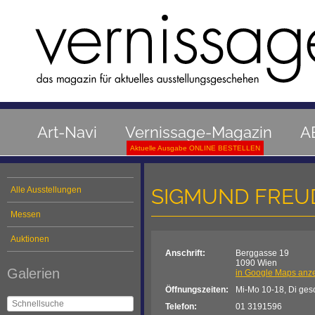
Art-Navi
Vernissage-Magazin
A
Aktuelle Ausgabe ONLINE BESTELLEN
SIGMUND FRE
Alle Ausstellungen
Messen
Auktionen
Anschrift:
Berggasse 19
1090 Wien
Galerien
in Google Maps anz
Öffnungszeiten:
Mi-Mo 10-18, Di ges
Telefon:
01 3191596