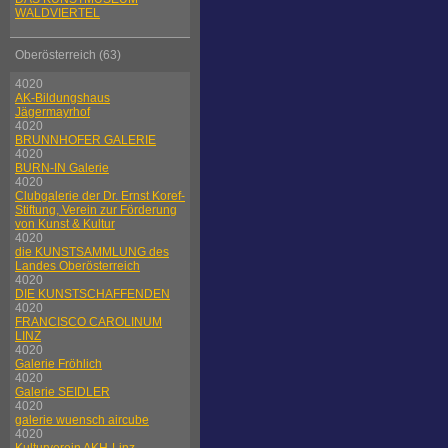
WALDVIERTEL
Oberösterreich (63)
4020
AK-Bildungshaus
Jägermayrhof
4020
BRUNNHOFER GALERIE
4020
BURN-IN Galerie
4020
Clubgalerie der Dr. Ernst Koref-
Stiftung, Verein zur Förderung
von Kunst & Kultur
4020
die KUNSTSAMMLUNG des
Landes Oberösterreich
4020
DIE KUNSTSCHAFFENDEN
4020
FRANCISCO CAROLINUM
LINZ
4020
Galerie Fröhlich
4020
Galerie SEIDLER
4020
galerie wuensch aircube
4020