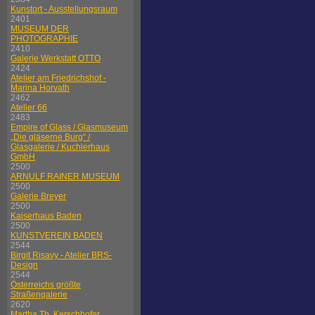
Kunstort - Ausstellungsraum
2401
MUSEUM DER
PHOTOGRAPHIE
2410
Galerie Werkstatt OTTO
2424
Atelier am Friedrichshof -
Marina Horvath
2462
Atelier 66
2483
Empire of Glass / Glasmuseum
„Die gläserne Burg“ /
Glasgalerie / Kuchlerhaus
GmbH
2500
ARNULF RAINER MUSEUM
2500
Galerie Breyer
2500
Kaiserhaus Baden
2500
KUNSTVEREIN BADEN
2544
Birgit Risavy - Atelier BRS-
Design
2544
Österreichs größte
Straßengalerie
2620
Martha Th. Kerschhofer