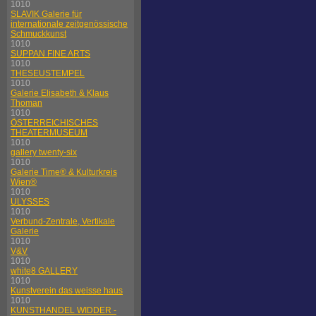
1010
SLAVIK Galerie für
internationale zeitgenössische
Schmuckkunst
1010
SUPPAN FINE ARTS
1010
THESEUSTEMPEL
1010
Galerie Elisabeth & Klaus
Thoman
1010
ÖSTERREICHISCHES
THEATERMUSEUM
1010
gallery twenty-six
1010
Galerie Time® & Kulturkreis
Wien®
1010
ULYSSES
1010
Verbund-Zentrale, Vertikale
Galerie
1010
V&V
1010
white8 GALLERY
1010
Kunstverein das weisse haus
1010
KUNSTHANDEL WIDDER -