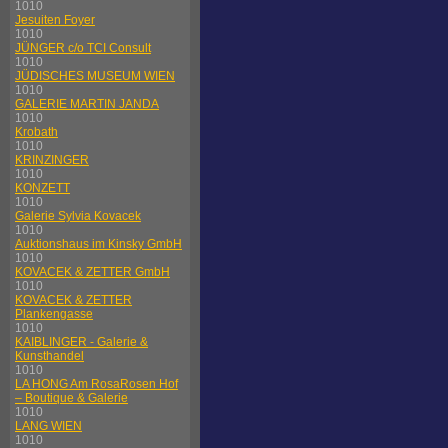
1010
Jesuiten Foyer
1010
JÜNGER c/o TCI Consult
1010
JÜDISCHES MUSEUM WIEN
1010
GALERIE MARTIN JANDA
1010
Krobath
1010
KRINZINGER
1010
KONZETT
1010
Galerie Sylvia Kovacek
1010
Auktionshaus im Kinsky GmbH
1010
KOVACEK & ZETTER GmbH
1010
KOVACEK & ZETTER
Plankengasse
1010
KAIBLINGER - Galerie &
Kunsthandel
1010
LA HONG Am RosaRosen Hof
– Boutique & Galerie
1010
LANG WIEN
1010