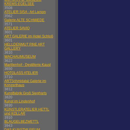
KREMS-EGELSEE
3508
ATELIER SISA - Art Larson
3562
Galerie ALTE SCHMIEDE
3571
ATELIER SAVIO
3601
ART GALERIE im Hotel Schloß
3601
HELLDENMUT FINE ART
GALLERY
3610
WACHAUMUSEUM
3622
Marillenhof - Destillerie Kausl
3650
HOTGLASS ATELIER
3710
ARTSchmidatal Galerie im
Konzerthaus
3812
Kunstfabrik Groß Siegharts
3820
Kunst im Lindenhof
3830
KÜNSTLERATELIER HETTL
und KOLLAR
3910
BLAUGELBEZWETTL
3943
DAS KUNSTMUSEUM