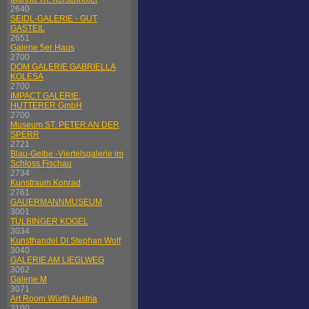
2640
SEIDL-GALERIE - GUT
GASTEIL
2651
Galerie 5er Haus
2700
DOM GALERIE GABRIELLA
KOLESA
2700
IMPACT GALERIE,
HUTTERER GmbH
2700
Museum ST. PETER AN DER
SPERR
2721
Blau-Gelbe -Viertelsgalerie im
Schloss Fischau
2734
Kunstraum Konrad
2761
GAUERMANNMUSEUM
3001
TULBINGER KOGEL
3034
Kunsthandel DI Stephan Wolf
3040
GALERIE AM LIEGLWEG
3062
Galerie M
3071
Art Room Würth Austria
3100