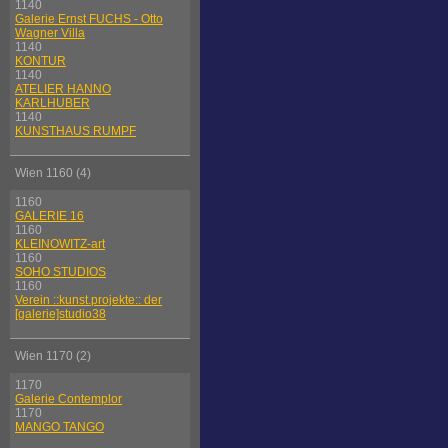
1140
Galerie Ernst FUCHS - Otto
Wagner Villa
1140
KONTUR
1140
ATELIER HANNO
KARLHUBER
1140
KUNSTHAUS RUMPF
Wien 1160 (4)
1160
GALERIE 16
1160
KLEINOWITZ-art
1160
SOHO STUDIOS
1160
Verein ::kunst.projekte:: der
[galerie]studio38
Wien 1170 (2)
1170
Galerie Contemplor
1170
MANGO TANGO