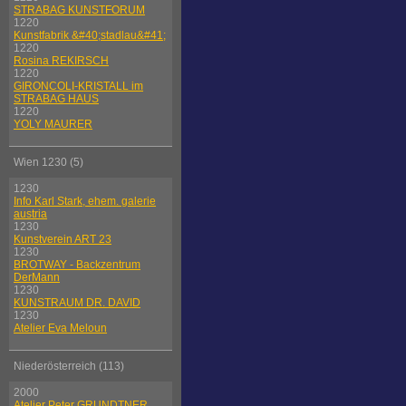
STRABAG KUNSTFORUM
1220
Kunstfabrik &#40;stadlau&#41;
1220
Rosina REKIRSCH
1220
GIRONCOLI-KRISTALL im
STRABAG HAUS
1220
YOLY MAURER
Wien 1230 (5)
1230
Info Karl Stark, ehem. galerie
austria
1230
Kunstverein ART 23
1230
BROTWAY - Backzentrum
DerMann
1230
KUNSTRAUM DR. DAVID
1230
Atelier Eva Meloun
Niederösterreich (113)
2000
Atelier Peter GRUNDTNER