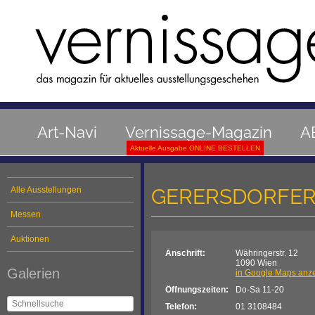
Art-Navi
Vernissage-Magazin
A
Aktuelle Ausgabe ONLINE BESTELLEN
GERERSDORFE
Alle Ausstellungen
Messen
Auktionen
Anschrift:
Währingerstr. 12
1090 Wien
Galerien
in Google Maps anz
Öffnungszeiten:
Do-Sa 11-20
Telefon:
01 3108484