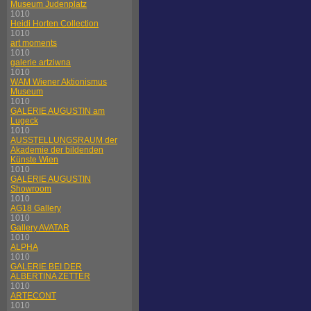
Museum Judenplatz
1010
Heidi Horten Collection
1010
art moments
1010
galerie artziwna
1010
WAM Wiener Aktionismus
Museum
1010
GALERIE AUGUSTIN am
Lugeck
1010
AUSSTELLUNGSRAUM der
Akademie der bildenden
Künste Wien
1010
GALERIE AUGUSTIN
Showroom
1010
AG18 Gallery
1010
Gallery AVATAR
1010
ALPHA
1010
GALERIE BEI DER
ALBERTINA ZETTER
1010
ARTECONT
1010