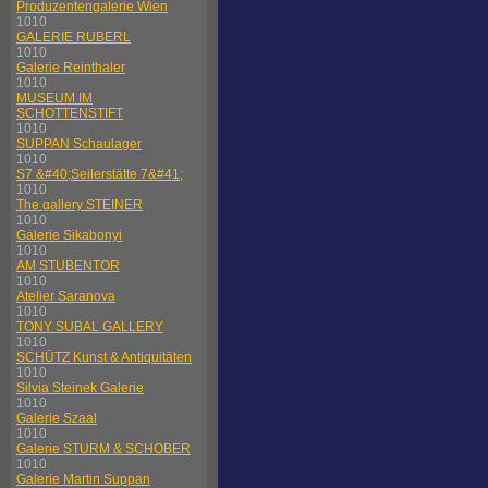
Produzentengalerie Wien
1010
GALERIE RUBERL
1010
Galerie Reinthaler
1010
MUSEUM IM
SCHOTTENSTIFT
1010
SUPPAN Schaulager
1010
S7 &#40;Seilerstätte 7&#41;
1010
The gallery STEINER
1010
Galerie Sikabonyi
1010
AM STUBENTOR
1010
Atelier Saranova
1010
TONY SUBAL GALLERY
1010
SCHÜTZ Kunst & Antiquitäten
1010
Silvia Steinek Galerie
1010
Galerie Szaal
1010
Galerie STURM & SCHOBER
1010
Galerie Martin Suppan