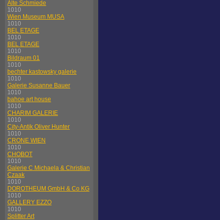
Alte Schmiede
1010
Wien Museum MUSA
1010
BEL ETAGE
1010
BEL ETAGE
1010
Bildraum 01
1010
bechter kastowsky galerie
1010
Galerie Susanne Bauer
1010
bahoe art house
1010
CHARIM GALERIE
1010
City-Antik Oliver Hunter
1010
CRONE WIEN
1010
CHOBOT
1010
Galerie C Michaela & Christian
Czaak
1010
DOROTHEUM GmbH & Co KG
1010
GALLERY EZZO
1010
Splitter Art