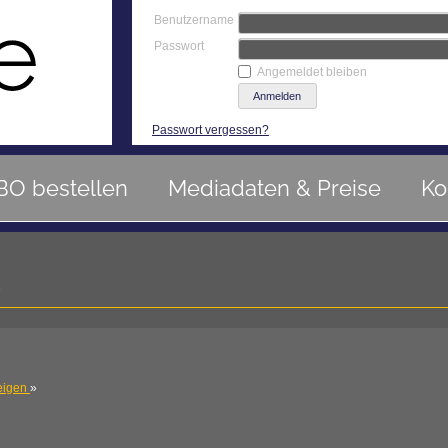
Benutzername
Passwort
Angemeldet bleiben
Passwort vergessen?
BO bestellen
Mediadaten & Preise
Ko
R
eigen
»