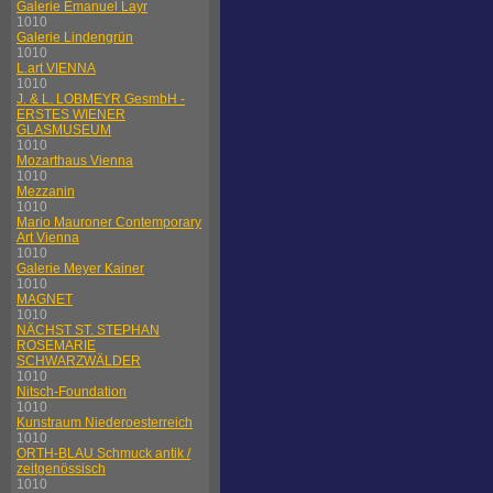
Galerie Emanuel Layr
1010
Galerie Lindengrün
1010
L.art VIENNA
1010
J. & L. LOBMEYR GesmbH -
ERSTES WIENER
GLASMUSEUM
1010
Mozarthaus Vienna
1010
Mezzanin
1010
Mario Mauroner Contemporary
Art Vienna
1010
Galerie Meyer Kainer
1010
MAGNET
1010
NÄCHST ST. STEPHAN
ROSEMARIE
SCHWARZWÄLDER
1010
Nitsch-Foundation
1010
Kunstraum Niederoesterreich
1010
ORTH-BLAU Schmuck antik /
zeitgenössisch
1010