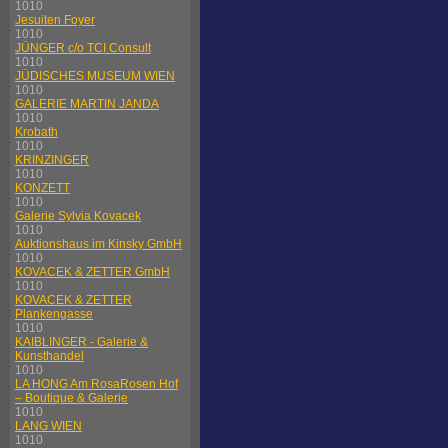
1010
Jesuiten Foyer
1010
JÜNGER c/o TCI Consult
1010
JÜDISCHES MUSEUM WIEN
1010
GALERIE MARTIN JANDA
1010
Krobath
1010
KRINZINGER
1010
KONZETT
1010
Galerie Sylvia Kovacek
1010
Auktionshaus im Kinsky GmbH
1010
KOVACEK & ZETTER GmbH
1010
KOVACEK & ZETTER
Plankengasse
1010
KAIBLINGER - Galerie &
Kunsthandel
1010
LA HONG Am RosaRosen Hof
– Boutique & Galerie
1010
LANG WIEN
1010