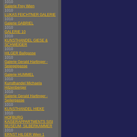
1010
Galerie Frey Wien
1010
LUKAS FEICHTNER GALERIE
1010
Galerie GABRIEL
1010
GALERIE 10
1010
KUNSTHANDEL GIESE &
SCHWEIGER
1010
HILGER Ballgasse
1010
Galerie Gerald Hartinger -
Spiegelgasse
1010
Galerie HUMMEL
1010
Kunsthandel Michaela
Hitzenberger
1010
Galerie Gerald Hartinger -
Seilergasse
1010
KUNSTHANDEL HIEKE
1010
HOFBURG
KAISERAPPARTMENTS SISI
MUSEUM, SILBERKAMMER
1010
ERNST HILGER Wien 1