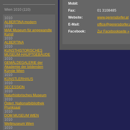
Mobil:
Wien 1010 (110)
Fax:
01 3108485
Website:
www.gerersdorfer.at
1010
ALBERTINA modern
E-Mail:
office@gerersdorfer.
1010
MAK Museum für angewandte
Facebook:
Zur Facebookseite »
Kunst
1010
ALBERTINA
1010
KUNSTHISTORISCHES
MUSEUM-HAUPTGEBÄUDE
1010
GEMÄLDEGALERIE der
Akademie der bildenden
Künste Wien
1010
KÜNSTLERHAUS
1010
SECESSION
1010
Naturhistorisches Museum
1010
Österr. Nationalbibliothek
Prunksaal
1010
DOM MUSEUM WIEN
1010
Weltmuseum Wien
1010