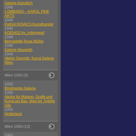
Galerie Künstlich
1040
LOMBARDI – KARGL FINE
ARTS
1040
Patrick KOVACS Kunsthandel
1040
KOENIG2 by_robbygreif
1040
Bernadette Rosa Müller
1040
Galerie Neuwirth
1040
Atelier Spornitz, Kunst Galerie
Wien
Wien 1050 (3)
1050
Brodmedia Galerie
1050
Atelier für Malerei, Grafik und
Kunst am Bau, Mag Art. Sybille
Uitz
1050
Hinterland
Wien 1060 (13)
1060