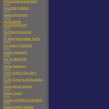
Produzentengalerie Wien
1010
GALERIE RUBERL
1010
Galerie Reinthaler
1010
MUSEUM IM
SCHOTTENSTIFT
1010
SUPPAN Schaulager
1010
S7 &#40;Seilerstätte 7&#41;
1010
The gallery STEINER
1010
Galerie Sikabonyi
1010
AM STUBENTOR
1010
Atelier Saranova
1010
TONY SUBAL GALLERY
1010
SCHÜTZ Kunst & Antiquitäten
1010
Silvia Steinek Galerie
1010
Galerie Szaal
1010
Galerie STURM & SCHOBER
1010
Galerie Martin Suppan