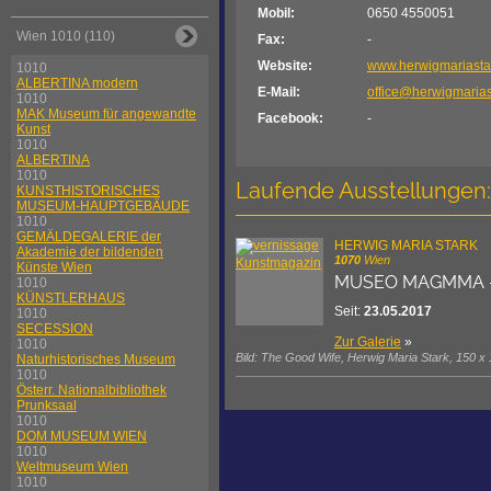
Mobil:
0650 4550051
Wien 1010 (110)
Fax:
-
Website:
www.herwigmariasta
1010
ALBERTINA modern
E-Mail:
office@herwigmaria
1010
MAK Museum für angewandte
Facebook:
-
Kunst
1010
ALBERTINA
1010
Laufende Ausstellungen:
KUNSTHISTORISCHES
MUSEUM-HAUPTGEBÄUDE
1010
GEMÄLDEGALERIE der
HERWIG MARIA STARK
Akademie der bildenden
1070
Wien
Künste Wien
MUSEO MAGMMA - 090
1010
KÜNSTLERHAUS
Seit:
23.05.2017
1010
SECESSION
Zur Galerie
»
1010
Bild: The Good Wife, Herwig Maria Stark, 150 x
Naturhistorisches Museum
1010
Österr. Nationalbibliothek
Prunksaal
1010
DOM MUSEUM WIEN
1010
Weltmuseum Wien
1010