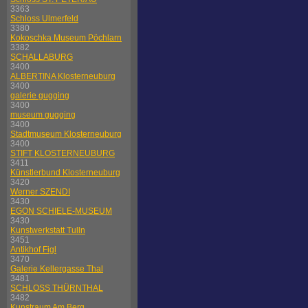
3363
Schloss Ulmerfeld
3380
Kokoschka Museum Pöchlarn
3382
SCHALLABURG
3400
ALBERTINA Klosterneuburg
3400
galerie gugging
3400
museum gugging
3400
Stadtmuseum Klosterneuburg
3400
STIFT KLOSTERNEUBURG
3411
Künstlerbund Klosterneuburg
3420
Werner SZENDI
3430
EGON SCHIELE-MUSEUM
3430
Kunstwerkstatt Tulln
3451
Antikhof Figl
3470
Galerie Kellergasse Thal
3481
SCHLOSS THÜRNTHAL
3482
Kunstraum Am Berg