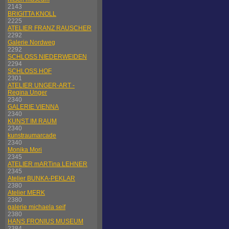
2143
BRIGITTA KNOLL
2225
ATELIER FRANZ RAUSCHER
2292
Galerie Nordweg
2292
SCHLOSS NIEDERWEIDEN
2294
SCHLOSS HOF
2301
ATELIER UNGER-ART -
Regina Unger
2340
GALERIE VIENNA
2340
KUNST IM RAUM
2340
kunstraumarcade
2340
Monika Mori
2345
ATELIER mARTina LEHNER
2345
Atelier BUNKA-PEKLAR
2380
Atelier MERK
2380
galerie michaela seif
2380
HANS FRONIUS MUSEUM
2384