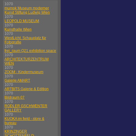
1070
mumok Museum moderner
Kunst Stiftung Ludwig Wien
1070
LEOPOLD MUSEUM
1070
Kunsthalle Wien
1070
WestLicht. Schauplatz für
Fotografie
1070
frei_raum Q21 exhibition space
1070
ARCHITEKTURZENTRUM
WIEN
1070
ZOOM - Kindermuseum
1070
Galerie AMART
1070
ARTBITS Galerie & Edition
1070
Bildraum 07
1070
RODLER GSCHWENTER
GALLERY
1070
KUOKA im field - store &
bureau
1070
KRINZINGER
SCHOTTENFELD