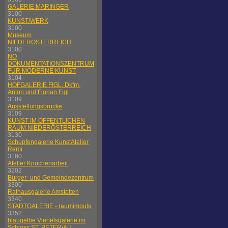
GALERIE MARINGER
3100
KUNST/WERK
3100
Museum
NIEDERÖSTERREICH
3100
NÖ
DOKUMENTATIONSZENTRUM
FÜR MODERNE KUNST
3104
HOFGALERIE FIGL, Dkfm.
Anton und Florian Figl
3109
Ausstellungsbrücke
3109
KUNST IM ÖFFENTLICHEN
RAUM NIEDERÖSTERREICH
3130
Schupfengalerie KunstAtelier
Remi
3160
Atelier Knochenarbeit
3202
Bürger- und Gemeindezentrum
3300
Rathausgalerie Amstetten
3340
STADTGALERIE - raumimpuls
3352
blaugelbe Viertelsgalerie im
Schloss ST. PETER/AU