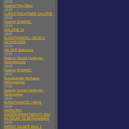
1010
Galerie Frey Wien
1010
LUKAS FEICHTNER GALERIE
1010
Galerie GABRIEL
1010
GALERIE 10
1010
KUNSTHANDEL GIESE &
SCHWEIGER
1010
HILGER Ballgasse
1010
Galerie Gerald Hartinger -
Spiegelgasse
1010
Galerie HUMMEL
1010
Kunsthandel Michaela
Hitzenberger
1010
Galerie Gerald Hartinger -
Seilergasse
1010
KUNSTHANDEL HIEKE
1010
HOFBURG
KAISERAPPARTMENTS SISI
MUSEUM, SILBERKAMMER
1010
ERNST HILGER Wien 1