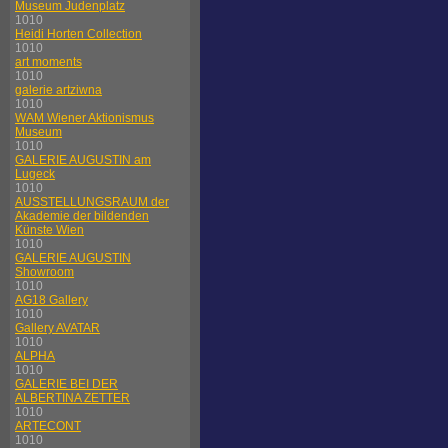
Museum Judenplatz
1010
Heidi Horten Collection
1010
art moments
1010
galerie artziwna
1010
WAM Wiener Aktionismus
Museum
1010
GALERIE AUGUSTIN am
Lugeck
1010
AUSSTELLUNGSRAUM der
Akademie der bildenden
Künste Wien
1010
GALERIE AUGUSTIN
Showroom
1010
AG18 Gallery
1010
Gallery AVATAR
1010
ALPHA
1010
GALERIE BEI DER
ALBERTINA ZETTER
1010
ARTECONT
1010