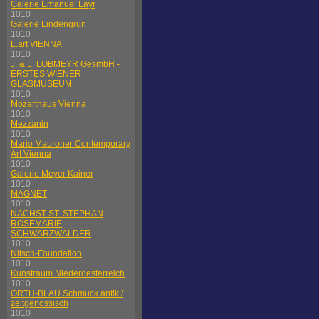
Galerie Emanuel Layr
1010
Galerie Lindengrün
1010
L.art VIENNA
1010
J. & L. LOBMEYR GesmbH -
ERSTES WIENER
GLASMUSEUM
1010
Mozarthaus Vienna
1010
Mezzanin
1010
Mario Mauroner Contemporary
Art Vienna
1010
Galerie Meyer Kainer
1010
MAGNET
1010
NÄCHST ST. STEPHAN
ROSEMARIE
SCHWARZWÄLDER
1010
Nitsch-Foundation
1010
Kunstraum Niederoesterreich
1010
ORTH-BLAU Schmuck antik /
zeitgenössisch
1010