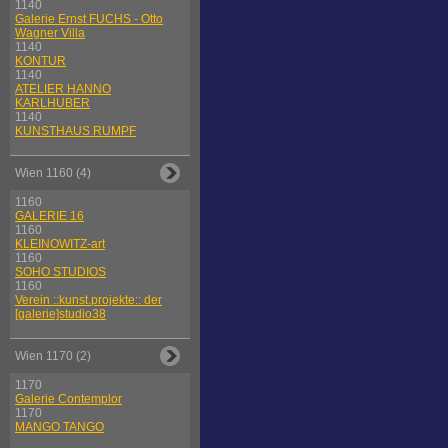
1140
Galerie Ernst FUCHS - Otto
Wagner Villa
1140
KONTUR
1140
ATELIER HANNO
KARLHUBER
1140
KUNSTHAUS RUMPF
Wien 1160 (4)
1160
GALERIE 16
1160
KLEINOWITZ-art
1160
SOHO STUDIOS
1160
Verein ::kunst.projekte:: der
[galerie]studio38
Wien 1170 (2)
1170
Galerie Contemplor
1170
MANGO TANGO