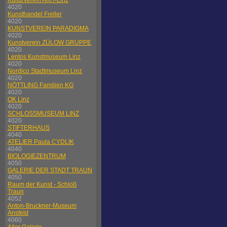
Kulturverein AKH-Linz
4020
Kunsthandel Freller
4020
KUNSTVEREIN PARADIGMA
4020
Kunstverein ZÜLOW GRUPPE
4020
Lentos Kunstmuseum Linz
4020
Nordico Stadtmuseum Linz
4020
NÖTTLING Familien KG
4020
OK Linz
4020
SCHLOSSMUSEUM LINZ
4020
STIFTERHAUS
4040
ATELIER Paula CYDLIK
4040
BIOLOGIEZENTRUM
4050
GALERIE DER STADT TRAUN
4050
Raum der Kunst - Schloß
Traun
4052
Anton-Bruckner-Museum
Ansfeld
4060