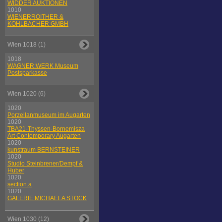
WIDDER AUKTIONEN
1010
WIENERROITHER &
KOHLBACHER GMBH
Wien 1018 (1)
1018
WAGNER:WERK Museum
Postsparkasse
Wien 1020 (6)
1020
Porzellanmuseum im Augarten
1020
TBA21-Thyssen-Bornemisza
Art Contemporary Augarten
1020
kunstraum BERNSTEINER
1020
Studio Steinbrener/Dempf &
Huber
1020
section.a
1020
GALERIE MICHAELA STOCK
Wien 1030 (12)