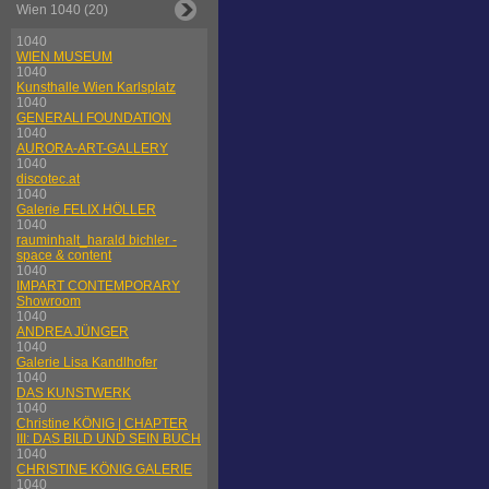
Wien 1040 (20)
1040
WIEN MUSEUM
1040
Kunsthalle Wien Karlsplatz
1040
GENERALI FOUNDATION
1040
AURORA-ART-GALLERY
1040
discotec.at
1040
Galerie FELIX HÖLLER
1040
rauminhalt_harald bichler -
space & content
1040
IMPART CONTEMPORARY
Showroom
1040
ANDREA JÜNGER
1040
Galerie Lisa Kandlhofer
1040
DAS KUNSTWERK
1040
Christine KÖNIG | CHAPTER
III: DAS BILD UND SEIN BUCH
1040
CHRISTINE KÖNIG GALERIE
1040