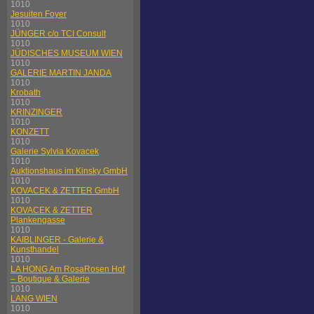
1010
Jesuiten Foyer
1010
JÜNGER c/o TCI Consult
1010
JÜDISCHES MUSEUM WIEN
1010
GALERIE MARTIN JANDA
1010
Krobath
1010
KRINZINGER
1010
KONZETT
1010
Galerie Sylvia Kovacek
1010
Auktionshaus im Kinsky GmbH
1010
KOVACEK & ZETTER GmbH
1010
KOVACEK & ZETTER
Plankengasse
1010
KAIBLINGER - Galerie &
Kunsthandel
1010
LA HONG Am RosaRosen Hof
– Boutique & Galerie
1010
LANG WIEN
1010