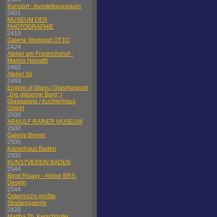
Kunstort - Ausstellungsraum
2401
MUSEUM DER
PHOTOGRAPHIE
2410
Galerie Werkstatt OTTO
2424
Atelier am Friedrichshof -
Marina Horvath
2462
Atelier 66
2483
Empire of Glass / Glasmuseum
„Die gläserne Burg“ /
Glasgalerie / Kuchlerhaus
GmbH
2500
ARNULF RAINER MUSEUM
2500
Galerie Breyer
2500
Kaiserhaus Baden
2500
KUNSTVEREIN BADEN
2544
Birgit Risavy - Atelier BRS-
Design
2544
Österreichs größte
Straßengalerie
2620
Martha Th. Kerschhofer