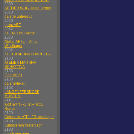
2000
ATELIER WHG Helga Berger
2013
galerie untergrub
2020
grenzART
2062
KULTARTpulkautal
2073
Atelier ARTani, Anita
Windhager
2082
KULTUR•PUNKT HARDEGG
2103
ATELIER MARTINA
SCHETTINA
2103
Fine-Art 31
2103
galerie-le-art
2103
LANGENZERSDORF
MUSEUM
2115
wolf´s@rt - kunst – WOLF
Roman
2120
Galerie im ATELIERstaudinger
2130
Kunstverein Mistelbach
2130
nitsch museum