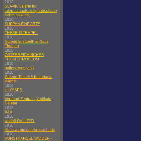
1010
SLAVIK Galerie für
internationale zeitgenössische
Schmuckkunst
1010
SUPPAN FINE ARTS
1010
THESEUSTEMPEL
1010
Galerie Elisabeth & Klaus
Thoman
1010
ÖSTERREICHISCHES
THEATERMUSEUM
1010
gallery twenty-six
1010
Galerie Time® & Kulturkreis
Wien®
1010
ULYSSES
1010
Verbund-Zentrale, Vertikale
Galerie
1010
V&V
1010
white8 GALLERY
1010
Kunstverein das weisse haus
1010
KUNSTHANDEL WIDDER -