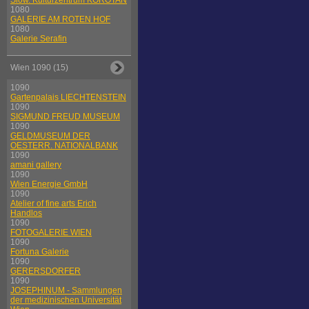
Slow. Kulturzentrum KOROTAN
1080
GALERIE AM ROTEN HOF
1080
Galerie Serafin
Wien 1090 (15)
1090
Gartenpalais LIECHTENSTEIN
1090
SIGMUND FREUD MUSEUM
1090
GELDMUSEUM DER
OESTERR. NATIONALBANK
1090
amani gallery
1090
Wien Energie GmbH
1090
Atelier of fine arts Erich
Handlos
1090
FOTOGALERIE WIEN
1090
Fortuna Galerie
1090
GERERSDORFER
1090
JOSEPHINUM - Sammlungen
der medizinischen Universität