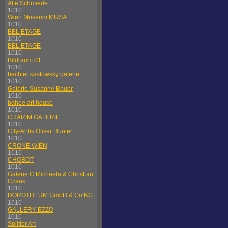
Alte Schmiede
1010
Wien Museum MUSA
1010
BEL ETAGE
1010
BEL ETAGE
1010
Bildraum 01
1010
bechter kastowsky galerie
1010
Galerie Susanne Bauer
1010
bahoe art house
1010
CHARIM GALERIE
1010
City-Antik Oliver Hunter
1010
CRONE WIEN
1010
CHOBOT
1010
Galerie C Michaela & Christian
Czaak
1010
DOROTHEUM GmbH & Co KG
1010
GALLERY EZZO
1010
Splitter Art