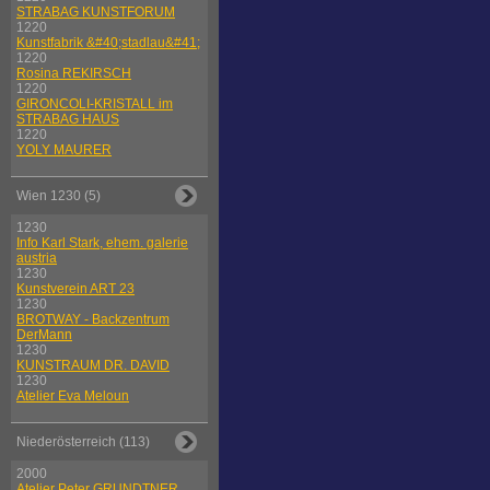
STRABAG KUNSTFORUM
1220
Kunstfabrik &#40;stadlau&#41;
1220
Rosina REKIRSCH
1220
GIRONCOLI-KRISTALL im
STRABAG HAUS
1220
YOLY MAURER
Wien 1230 (5)
1230
Info Karl Stark, ehem. galerie
austria
1230
Kunstverein ART 23
1230
BROTWAY - Backzentrum
DerMann
1230
KUNSTRAUM DR. DAVID
1230
Atelier Eva Meloun
Niederösterreich (113)
2000
Atelier Peter GRUNDTNER