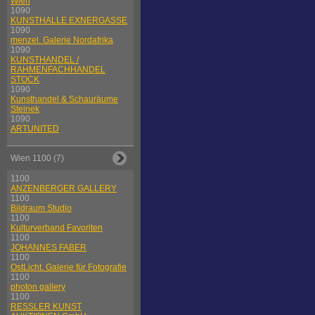
Wien
1090
KUNSTHALLE EXNERGASSE
1090
menzel. Galerie Nordafrika
1090
KUNSTHANDEL /
RAHMENFACHHANDEL
STOCK
1090
Kunsthandel & Schauräume
Steinek
1090
ARTUNITED
Wien 1100 (7)
1100
ANZENBERGER GALLERY
1100
Bildraum Studio
1100
Kulturverband Favoriten
1100
JOHANNES FABER
1100
OstLicht. Galerie für Fotografie
1100
photon gallery
1100
RESSLER KUNST