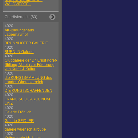
WALDVIERTEL
Oberösterreich (63)
4020
AK-Bildungshaus
Jägermayrhof
4020
BRUNNHOFER GALERIE
4020
BURN-IN Galerie
4020
Clubgalerie der Dr. Ernst Koref-
Stiftung, Verein zur Förderung
von Kunst & Kultur
4020
die KUNSTSAMMLUNG des
Landes Oberösterreich
4020
DIE KUNSTSCHAFFENDEN
4020
FRANCISCO CAROLINUM
LINZ
4020
Galerie Fröhlich
4020
Galerie SEIDLER
4020
galerie wuensch aircube
4020