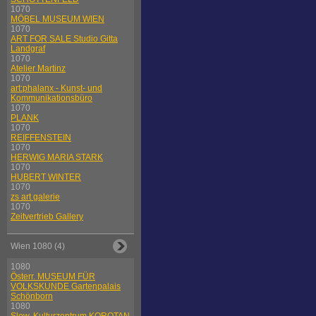
1070
MÖBEL MUSEUM WIEN
1070
ART FOR SALE Studio Gitta
Landgraf
1070
Atelier Martinz
1070
art:phalanx - Kunst- und
Kommunikationsbüro
1070
PLANK
1070
REIFFENSTEIN
1070
HERWIG MARIA STARK
1070
HUBERT WINTER
1070
zs art galerie
1070
Zeitvertrieb Gallery
Wien 1080 (4)
1080
Österr. MUSEUM FÜR
VOLKSKUNDE Gartenpalais
Schönborn
1080