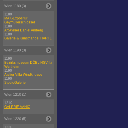
Wien 1180 (3)
1180
MAK-Expositur
Geymüllerschlössel
1180
Art Atelier Daniel Amberg
1180
Galerie & Kunsthandel HARTL
Wien 1190 (3)
1190
Bezirksmuseum DÖBLINGVilla
Wertheim
1190
Atelier Villa Windknospe
1190
StudioGalerie
Wien 1210 (1)
1210
GALERIE VANIC
Wien 1220 (5)
1220