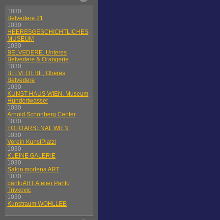
1030
Belvedere 21
1030
HEERESGESCHICHTLICHES
MUSEUM
1030
BELVEDERE, Unteres
Belvedere & Orangerie
1030
BELVEDERE, Oberes
Belvedere
1030
KUNST HAUS WIEN. Museum
Hundertwasser
1030
Arnold Schönberg Center
1030
FOTO ARSENAL WIEN
1030
Verein KunstPlatzl
1030
KLEINE GALERIE
1030
Salon modena ART
1030
pantoART Atelier Panto
Trivkovic
1030
Kunstraum WOHLLEB