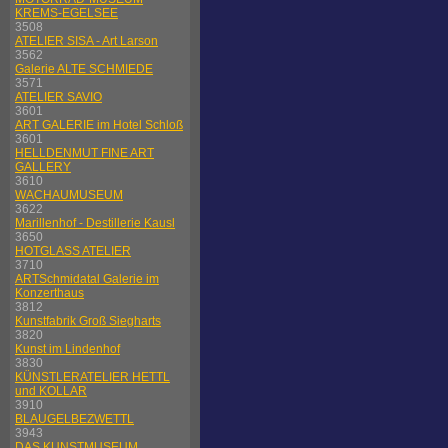
KREMS-EGELSEE
3508
ATELIER SISA - Art Larson
3562
Galerie ALTE SCHMIEDE
3571
ATELIER SAVIO
3601
ART GALERIE im Hotel Schloß
3601
HELLDENMUT FINE ART
GALLERY
3610
WACHAUMUSEUM
3622
Marillenhof - Destillerie Kausl
3650
HOTGLASS ATELIER
3710
ARTSchmidatal Galerie im
Konzerthaus
3812
Kunstfabrik Groß Siegharts
3820
Kunst im Lindenhof
3830
KÜNSTLERATELIER HETTL
und KOLLAR
3910
BLAUGELBEZWETTL
3943
DAS KUNSTMUSEUM