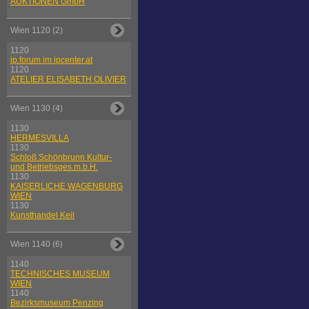
AUKTIONEN GmbH
Wien 1120 (2)
1120
ip.forum im ipcenter.at
1120
ATELIER ELISABETH OLIVIER
Wien 1130 (4)
1130
HERMESVILLA
1130
Schloß Schönbrunn Kultur-
und Betriebsges.m.b.H.
1130
KAISERLICHE WAGENBURG
WIEN
1130
Kunsthandel Keil
Wien 1140 (6)
1140
TECHNISCHES MUSEUM
WIEN
1140
Bezirksmuseum Penzing