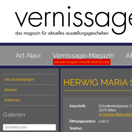
Art-Navi
Vernissage-Magazin
A
Aktuelle Ausgabe ONLINE BESTELLEN
HERWIG MARIA 
Alle Ausstellungen
Messen
Auktionen
Anschrift:
Schottenfeldgasse 1
1070 Wien
Galerien
in Google Maps anz
Öffnungszeiten:
n.tel.V.
Telefon: