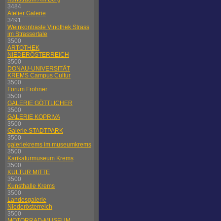
3484
Atelier Galerie
3491
Weinkontraste Vinothek Strass
im Strassertale
3500
ARTOTHEK
NIEDERÖSTERREICH
3500
DONAU-UNIVERSITÄT
KREMS Campus Cultur
3500
Forum Frohner
3500
GALERIE GÖTTLICHER
3500
GALERIE KOPRIVA
3500
Galerie STADTPARK
3500
galeriekrems im museumkrems
3500
Karikaturmuseum Krems
3500
KULTUR MITTE
3500
Kunsthalle Krems
3500
Landesgalerie
Niederösterreich
3500
MOTORRAD-MUSEUM