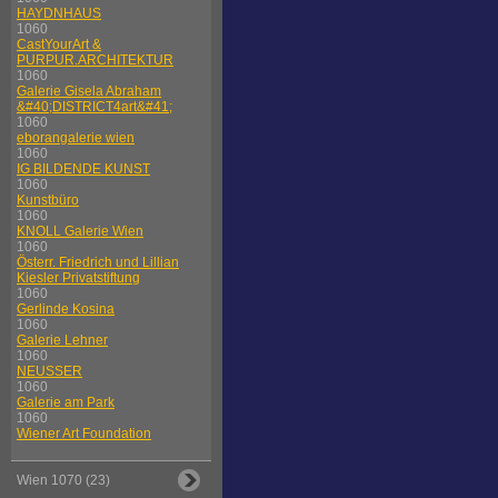
HAYDNHAUS
1060
CastYourArt &
PURPUR.ARCHITEKTUR
1060
Galerie Gisela Abraham
&#40;DISTRICT4art&#41;
1060
eborangalerie wien
1060
IG BILDENDE KUNST
1060
Kunstbüro
1060
KNOLL Galerie Wien
1060
Österr. Friedrich und Lillian
Kiesler Privatstiftung
1060
Gerlinde Kosina
1060
Galerie Lehner
1060
NEUSSER
1060
Galerie am Park
1060
Wiener Art Foundation
Wien 1070 (23)