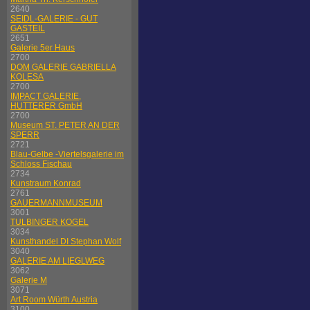
2640
SEIDL-GALERIE - GUT
GASTEIL
2651
Galerie 5er Haus
2700
DOM GALERIE GABRIELLA
KOLESA
2700
IMPACT GALERIE,
HUTTERER GmbH
2700
Museum ST. PETER AN DER
SPERR
2721
Blau-Gelbe -Viertelsgalerie im
Schloss Fischau
2734
Kunstraum Konrad
2761
GAUERMANNMUSEUM
3001
TULBINGER KOGEL
3034
Kunsthandel DI Stephan Wolf
3040
GALERIE AM LIEGLWEG
3062
Galerie M
3071
Art Room Würth Austria
3100