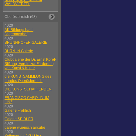
WALDVIERTEL
Oberösterreich (63)
4020
AK-Bildungshaus
Jägermayrhof
4020
BRUNNHOFER GALERIE
4020
BURN-IN Galerie
4020
Clubgalerie der Dr. Ernst Koref-
Stiftung, Verein zur Förderung
von Kunst & Kultur
4020
die KUNSTSAMMLUNG des
Landes Oberösterreich
4020
DIE KUNSTSCHAFFENDEN
4020
FRANCISCO CAROLINUM
LINZ
4020
Galerie Fröhlich
4020
Galerie SEIDLER
4020
galerie wuensch aircube
4020