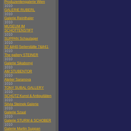
Produzentengalerie Wien
1010
GALERIE RUBERL
1010
Galerie Reinthaler
1010
MUSEUM IM
SCHOTTENSTIFT
1010
SUPPAN Schaulager
1010
S7 &#40;Seilerstätte 7&#41;
1010
The gallery STEINER
1010
Galerie Sikabonyi
1010
AM STUBENTOR
1010
Atelier Saranova
1010
TONY SUBAL GALLERY
1010
SCHÜTZ Kunst & Antiquitäten
1010
Silvia Steinek Galerie
1010
Galerie Szaal
1010
Galerie STURM & SCHOBER
1010
Galerie Martin Suppan