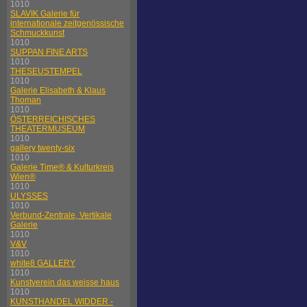
1010
SLAVIK Galerie für
internationale zeitgenössische
Schmuckkunst
1010
SUPPAN FINE ARTS
1010
THESEUSTEMPEL
1010
Galerie Elisabeth & Klaus
Thoman
1010
ÖSTERREICHISCHES
THEATERMUSEUM
1010
gallery twenty-six
1010
Galerie Time® & Kulturkreis
Wien®
1010
ULYSSES
1010
Verbund-Zentrale, Vertikale
Galerie
1010
V&V
1010
white8 GALLERY
1010
Kunstverein das weisse haus
1010
KUNSTHANDEL WIDDER -