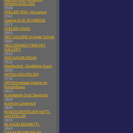
KREMS-EGELSEE
3508
ATELIER SISA - Art Larson
3562
Galerie ALTE SCHMIEDE
3571
ATELIER SAVIO
3601
ART GALERIE im Hotel Schloß
3601
HELLDENMUT FINE ART
GALLERY
3610
WACHAUMUSEUM
3622
Marillenhof - Destillerie Kausl
3650
HOTGLASS ATELIER
3710
ARTSchmidatal Galerie im
Konzerthaus
3812
Kunstfabrik Groß Siegharts
3820
Kunst im Lindenhof
3830
KÜNSTLERATELIER HETTL
und KOLLAR
3910
BLAUGELBEZWETTL
3943
DAS KUNSTMUSEUM