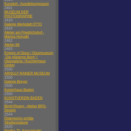
Kunstort - Ausstellungsraum
2401
MUSEUM DER
PHOTOGRAPHIE
2410
Galerie Werkstatt OTTO
2424
Atelier am Friedrichshof -
Marina Horvath
2462
Atelier 66
2483
Empire of Glass / Glasmuseum
„Die gläserne Burg“ /
Glasgalerie / Kuchlerhaus
GmbH
2500
ARNULF RAINER MUSEUM
2500
Galerie Breyer
2500
Kaiserhaus Baden
2500
KUNSTVEREIN BADEN
2544
Birgit Risavy - Atelier BRS-
Design
2544
Österreichs größte
Straßengalerie
2620
Martha Th. Kerschhofer