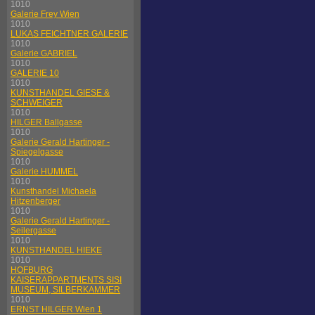
1010
Galerie Frey Wien
1010
LUKAS FEICHTNER GALERIE
1010
Galerie GABRIEL
1010
GALERIE 10
1010
KUNSTHANDEL GIESE &
SCHWEIGER
1010
HILGER Ballgasse
1010
Galerie Gerald Hartinger -
Spiegelgasse
1010
Galerie HUMMEL
1010
Kunsthandel Michaela
Hitzenberger
1010
Galerie Gerald Hartinger -
Seilergasse
1010
KUNSTHANDEL HIEKE
1010
HOFBURG
KAISERAPPARTMENTS SISI
MUSEUM, SILBERKAMMER
1010
ERNST HILGER Wien 1