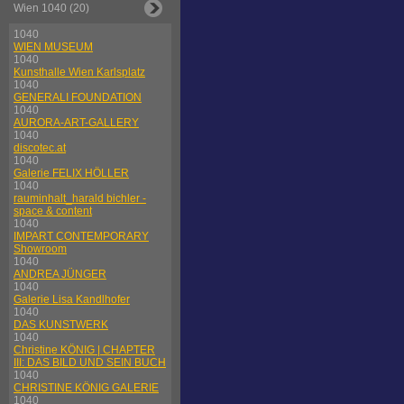
Wien 1040 (20)
1040
WIEN MUSEUM
1040
Kunsthalle Wien Karlsplatz
1040
GENERALI FOUNDATION
1040
AURORA-ART-GALLERY
1040
discotec.at
1040
Galerie FELIX HÖLLER
1040
rauminhalt_harald bichler -
space & content
1040
IMPART CONTEMPORARY
Showroom
1040
ANDREA JÜNGER
1040
Galerie Lisa Kandlhofer
1040
DAS KUNSTWERK
1040
Christine KÖNIG | CHAPTER
III: DAS BILD UND SEIN BUCH
1040
CHRISTINE KÖNIG GALERIE
1040