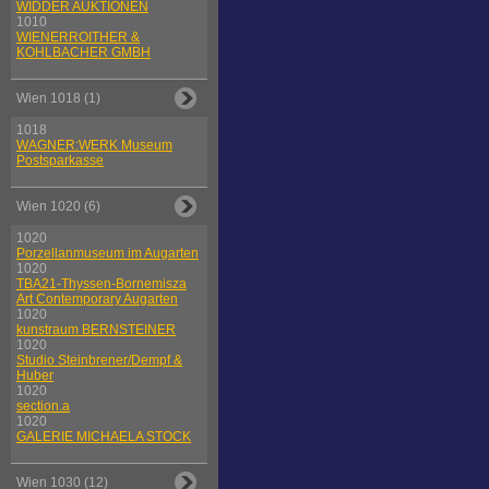
WIDDER AUKTIONEN
1010
WIENERROITHER &
KOHLBACHER GMBH
Wien 1018 (1)
1018
WAGNER:WERK Museum
Postsparkasse
Wien 1020 (6)
1020
Porzellanmuseum im Augarten
1020
TBA21-Thyssen-Bornemisza
Art Contemporary Augarten
1020
kunstraum BERNSTEINER
1020
Studio Steinbrener/Dempf &
Huber
1020
section.a
1020
GALERIE MICHAELA STOCK
Wien 1030 (12)