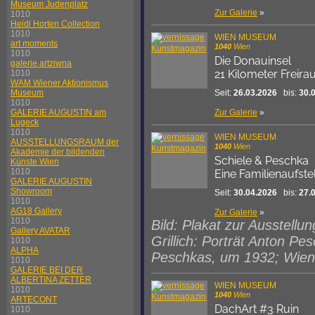
Museum Judenplatz
Zur Galerie
»
1010
Heidi Horten Collection
1010
WIEN MUSEUM
art moments
1040
Wien
1010
Die Donauinsel
galerie artziwna
21 Kilometer Freir
1010
WAM Wiener Aktionismus
Seit:
26.03.2026
bis:
30.
Museum
1010
Zur Galerie
»
GALERIE AUGUSTIN am
Lugeck
1010
WIEN MUSEUM
AUSSTELLUNGSRAUM der
1040
Wien
Akademie der bildenden
Schiele & Peschka
Künste Wien
1010
Eine Familienaufste
GALERIE AUGUSTIN
Showroom
Seit:
30.04.2026
bis:
27.
1010
AG18 Gallery
Zur Galerie
»
1010
Bild: Plakat zur Ausstellu
Gallery AVATAR
Grillich: Porträt Anton P
1010
ALPHA
Peschkas, um 1932; Wien 
1010
GALERIE BEI DER
ALBERTINA ZETTER
WIEN MUSEUM
1010
1040
Wien
ARTECONT
DachArt #3 Ruin
1010