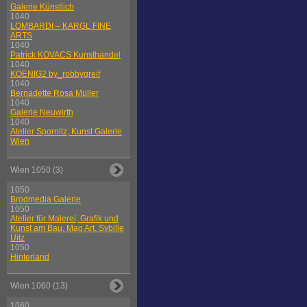
Galerie Künstlich
1040
LOMBARDI – KARGL FINE
ARTS
1040
Patrick KOVACS Kunsthandel
1040
KOENIG2 by_robbygreif
1040
Bernadette Rosa Müller
1040
Galerie Neuwirth
1040
Atelier Spornitz, Kunst Galerie
Wien
Wien 1050 (3)
1050
Brodmedia Galerie
1050
Atelier für Malerei, Grafik und
Kunst am Bau, Mag Art. Sybille
Uitz
1050
Hinterland
Wien 1060 (13)
1060