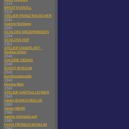
2143
BRIGITTA KNOLL
2225
ATELIER FRANZ RAUSCHER
2292
Galerie Nordweg
2292
SCHLOSS NIEDERWEIDEN
2294
SCHLOSS HOF
2301
ATELIER UNGER-ART -
Regina Unger
2340
GALERIE VIENNA
2340
KUNST IM RAUM
2340
kunstraumarcade
2340
Monika Mori
2345
ATELIER mARTina LEHNER
2345
Atelier BUNKA-PEKLAR
2380
Atelier MERK
2380
galerie michaela seif
2380
HANS FRONIUS MUSEUM
2384