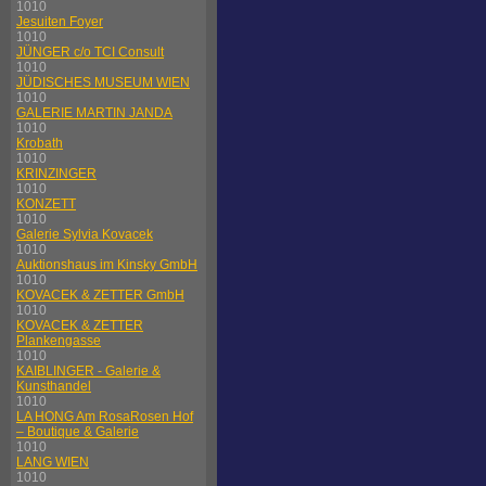
1010
Jesuiten Foyer
1010
JÜNGER c/o TCI Consult
1010
JÜDISCHES MUSEUM WIEN
1010
GALERIE MARTIN JANDA
1010
Krobath
1010
KRINZINGER
1010
KONZETT
1010
Galerie Sylvia Kovacek
1010
Auktionshaus im Kinsky GmbH
1010
KOVACEK & ZETTER GmbH
1010
KOVACEK & ZETTER
Plankengasse
1010
KAIBLINGER - Galerie &
Kunsthandel
1010
LA HONG Am RosaRosen Hof
– Boutique & Galerie
1010
LANG WIEN
1010