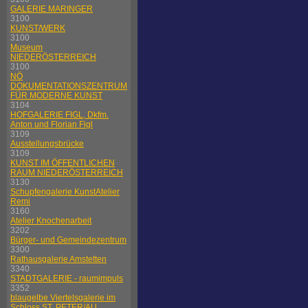
GALERIE MARINGER
3100
KUNST/WERK
3100
Museum
NIEDERÖSTERREICH
3100
NÖ
DOKUMENTATIONSZENTRUM
FÜR MODERNE KUNST
3104
HOFGALERIE FIGL, Dkfm.
Anton und Florian Figl
3109
Ausstellungsbrücke
3109
KUNST IM ÖFFENTLICHEN
RAUM NIEDERÖSTERREICH
3130
Schupfengalerie KunstAtelier
Remi
3160
Atelier Knochenarbeit
3202
Bürger- und Gemeindezentrum
3300
Rathausgalerie Amstetten
3340
STADTGALERIE - raumimpuls
3352
blaugelbe Viertelsgalerie im
Schloss ST. PETER/AU