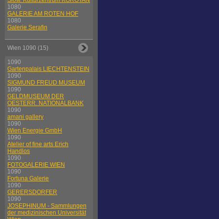
Slow. Kulturzentrum KOROTAN
1080
GALERIE AM ROTEN HOF
1080
Galerie Serafin
Wien 1090 (15)
1090
Gartenpalais LIECHTENSTEIN
1090
SIGMUND FREUD MUSEUM
1090
GELDMUSEUM DER
OESTERR. NATIONALBANK
1090
amani gallery
1090
Wien Energie GmbH
1090
Atelier of fine arts Erich
Handlos
1090
FOTOGALERIE WIEN
1090
Fortuna Galerie
1090
GERERSDORFER
1090
JOSEPHINUM - Sammlungen
der medizinischen Universität