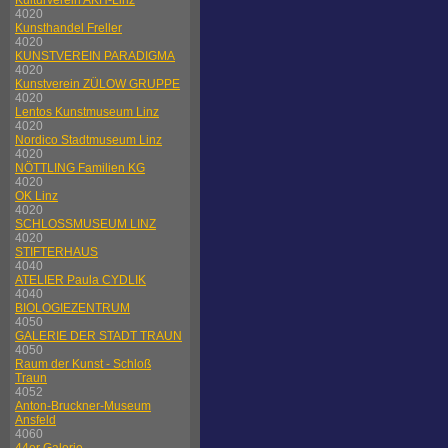
Kulturverein AKH-Linz
4020
Kunsthandel Freller
4020
KUNSTVEREIN PARADIGMA
4020
Kunstverein ZÜLOW GRUPPE
4020
Lentos Kunstmuseum Linz
4020
Nordico Stadtmuseum Linz
4020
NÖTTLING Familien KG
4020
OK Linz
4020
SCHLOSSMUSEUM LINZ
4020
STIFTERHAUS
4040
ATELIER Paula CYDLIK
4040
BIOLOGIEZENTRUM
4050
GALERIE DER STADT TRAUN
4050
Raum der Kunst - Schloß
Traun
4052
Anton-Bruckner-Museum
Ansfeld
4060