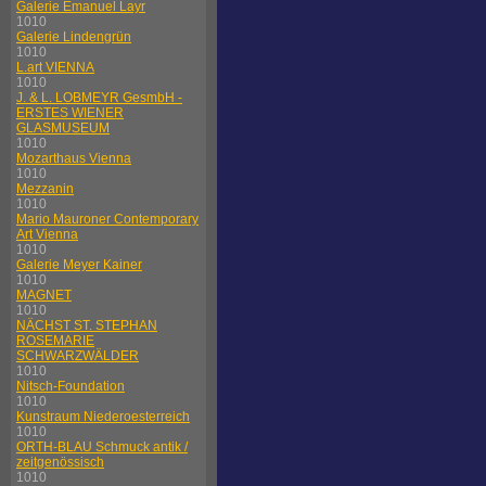
Galerie Emanuel Layr
1010
Galerie Lindengrün
1010
L.art VIENNA
1010
J. & L. LOBMEYR GesmbH -
ERSTES WIENER
GLASMUSEUM
1010
Mozarthaus Vienna
1010
Mezzanin
1010
Mario Mauroner Contemporary
Art Vienna
1010
Galerie Meyer Kainer
1010
MAGNET
1010
NÄCHST ST. STEPHAN
ROSEMARIE
SCHWARZWÄLDER
1010
Nitsch-Foundation
1010
Kunstraum Niederoesterreich
1010
ORTH-BLAU Schmuck antik /
zeitgenössisch
1010