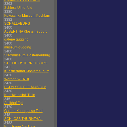
3363
Schloss Ulmerfeld
3380
Kokoschka Museum Pöchlarn
3382
SCHALLABURG
3400
ALBERTINA Klosterneuburg
3400
galerie gugging
3400
museum gugging
3400
Stadtmuseum Klosterneuburg
3400
STIFT KLOSTERNEUBURG
3411
Künstlerbund Klosterneuburg
3420
Werner SZENDI
3430
EGON SCHIELE-MUSEUM
3430
Kunstwerkstatt Tulln
3451
Antikhof Figl
3470
Galerie Kellergasse Thal
3481
SCHLOSS THÜRNTHAL
3482
Kunstraum Am Berg