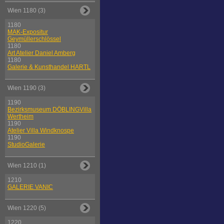
Wien 1180 (3)
1180
MAK-Expositur
Geymüllerschlössel
1180
Art Atelier Daniel Amberg
1180
Galerie & Kunsthandel HARTL
Wien 1190 (3)
1190
Bezirksmuseum DÖBLINGVilla
Wertheim
1190
Atelier Villa Windknospe
1190
StudioGalerie
Wien 1210 (1)
1210
GALERIE VANIC
Wien 1220 (5)
1220