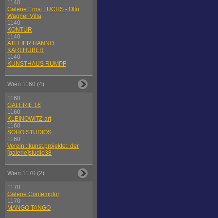
1140
Galerie Ernst FUCHS - Otto
Wagner Villa
1140
KONTUR
1140
ATELIER HANNO
KARLHUBER
1140
KUNSTHAUS RUMPF
Wien 1160 (4)
1160
GALERIE 16
1160
KLEINOWITZ-art
1160
SOHO STUDIOS
1160
Verein ::kunst.projekte:: der
[galerie]studio38
Wien 1170 (2)
1170
Galerie Contemplor
1170
MANGO TANGO