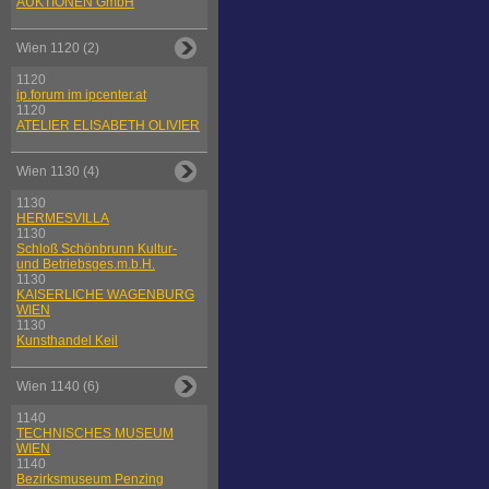
AUKTIONEN GmbH
Wien 1120 (2)
1120
ip.forum im ipcenter.at
1120
ATELIER ELISABETH OLIVIER
Wien 1130 (4)
1130
HERMESVILLA
1130
Schloß Schönbrunn Kultur-
und Betriebsges.m.b.H.
1130
KAISERLICHE WAGENBURG
WIEN
1130
Kunsthandel Keil
Wien 1140 (6)
1140
TECHNISCHES MUSEUM
WIEN
1140
Bezirksmuseum Penzing