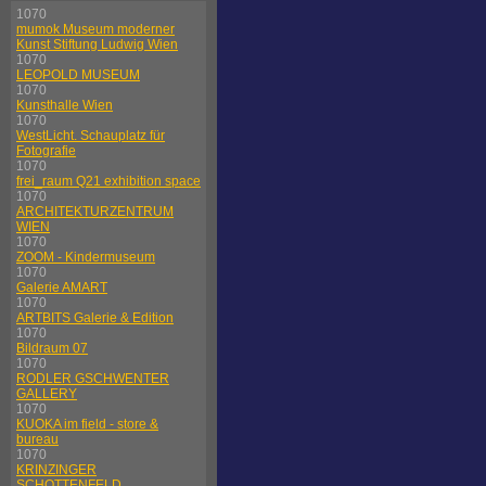
1070
mumok Museum moderner
Kunst Stiftung Ludwig Wien
1070
LEOPOLD MUSEUM
1070
Kunsthalle Wien
1070
WestLicht. Schauplatz für
Fotografie
1070
frei_raum Q21 exhibition space
1070
ARCHITEKTURZENTRUM
WIEN
1070
ZOOM - Kindermuseum
1070
Galerie AMART
1070
ARTBITS Galerie & Edition
1070
Bildraum 07
1070
RODLER GSCHWENTER
GALLERY
1070
KUOKA im field - store &
bureau
1070
KRINZINGER
SCHOTTENFELD