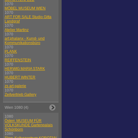
1070
MÖBEL MUSEUM WIEN
1070
ART FOR SALE Studio Gitta
Landgraf
1070
Atelier Martinz
1070
art:phalanx - Kunst- und
Kommunikationsbüro
1070
PLANK
1070
REIFFENSTEIN
1070
HERWIG MARIA STARK
1070
HUBERT WINTER
1070
zs art galerie
1070
Zeitvertrieb Gallery
Wien 1080 (4)
1080
Österr. MUSEUM FÜR
VOLKSKUNDE Gartenpalais
Schönborn
1080