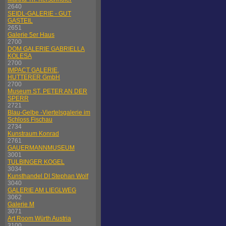
2640
SEIDL-GALERIE - GUT
GASTEIL
2651
Galerie 5er Haus
2700
DOM GALERIE GABRIELLA
KOLESA
2700
IMPACT GALERIE,
HUTTERER GmbH
2700
Museum ST. PETER AN DER
SPERR
2721
Blau-Gelbe -Viertelsgalerie im
Schloss Fischau
2734
Kunstraum Konrad
2761
GAUERMANNMUSEUM
3001
TULBINGER KOGEL
3034
Kunsthandel DI Stephan Wolf
3040
GALERIE AM LIEGLWEG
3062
Galerie M
3071
Art Room Würth Austria
3100