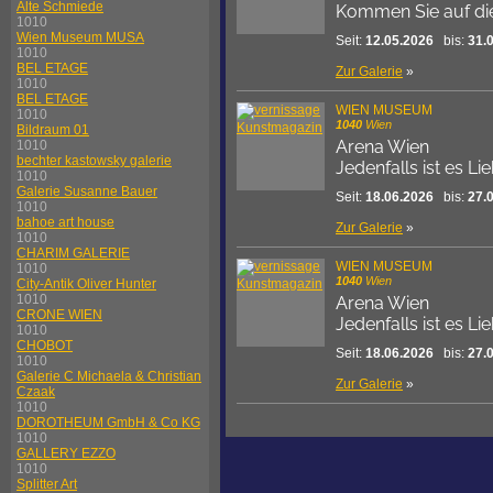
Alte Schmiede
Kommen Sie auf di
1010
Wien Museum MUSA
Seit:
12.05.2026
bis:
31.
1010
BEL ETAGE
Zur Galerie
»
1010
BEL ETAGE
WIEN MUSEUM
1010
1040
Wien
Bildraum 01
Arena Wien
1010
bechter kastowsky galerie
Jedenfalls ist es Li
1010
Galerie Susanne Bauer
Seit:
18.06.2026
bis:
27.
1010
bahoe art house
Zur Galerie
»
1010
CHARIM GALERIE
WIEN MUSEUM
1010
1040
Wien
City-Antik Oliver Hunter
1010
Arena Wien
CRONE WIEN
Jedenfalls ist es Li
1010
CHOBOT
Seit:
18.06.2026
bis:
27.
1010
Galerie C Michaela & Christian
Zur Galerie
»
Czaak
1010
DOROTHEUM GmbH & Co KG
1010
GALLERY EZZO
1010
Splitter Art