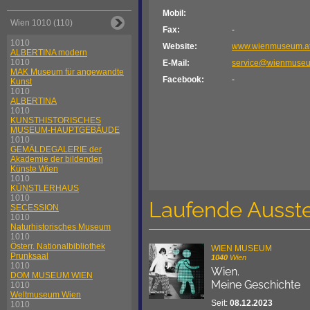
Mobil:
Wien 1010 (110)
Fax:
-
1010
Website:
www.wienmuseum.a
ALBERTINA modern
1010
E-Mail:
service@wienmuseu
MAK Museum für angewandte
Facebook:
-
Kunst
1010
ALBERTINA
1010
KUNSTHISTORISCHES
MUSEUM-HAUPTGEBÄUDE
1010
GEMÄLDEGALERIE der
Akademie der bildenden
Künste Wien
1010
KÜNSTLERHAUS
1010
Laufende Ausste
SECESSION
1010
Naturhistorisches Museum
1010
Österr. Nationalbibliothek
WIEN MUSEUM
Prunksaal
1040
Wien
1010
Wien.
DOM MUSEUM WIEN
Meine Geschichte
1010
Weltmuseum Wien
Seit:
08.12.2023
1010