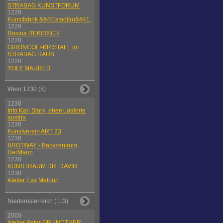
STRABAG KUNSTFORUM
1220
Kunstfabrik &#40;stadlau&#41;
1220
Rosina REKIRSCH
1220
GIRONCOLI-KRISTALL im
STRABAG HAUS
1220
YOLY MAURER
Wien 1230 (5)
1230
Info Karl Stark, ehem. galerie
austria
1230
Kunstverein ART 23
1230
BROTWAY - Backzentrum
DerMann
1230
KUNSTRAUM DR. DAVID
1230
Atelier Eva Meloun
Niederösterreich (113)
2000
Atelier Peter GRUNDTNER