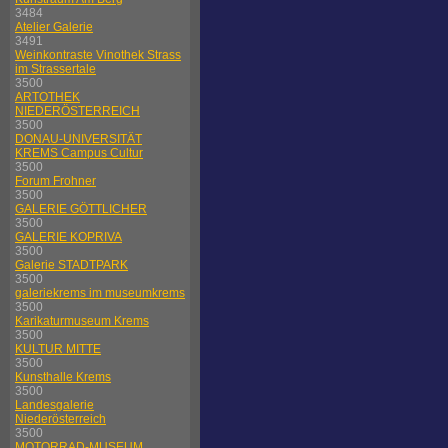
3484
Atelier Galerie
3491
Weinkontraste Vinothek Strass
im Strassertale
3500
ARTOTHEK
NIEDERÖSTERREICH
3500
DONAU-UNIVERSITÄT
KREMS Campus Cultur
3500
Forum Frohner
3500
GALERIE GÖTTLICHER
3500
GALERIE KOPRIVA
3500
Galerie STADTPARK
3500
galeriekrems im museumkrems
3500
Karikaturmuseum Krems
3500
KULTUR MITTE
3500
Kunsthalle Krems
3500
Landesgalerie
Niederösterreich
3500
MOTORRAD-MUSEUM