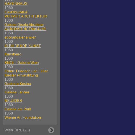
HAYDNHAUS
1060
CastYourArt &
PURPUR.ARCHITEKTUR
1060
Galerie Gisela Abraham
&#40;DISTRICT4art&#41;
1060
eborangalerie wien
1060
IG BILDENDE KUNST
1060
Kunstbüro
1060
KNOLL Galerie Wien
1060
Österr. Friedrich und Lillian
Kiesler Privatstiftung
1060
Gerlinde Kosina
1060
Galerie Lehner
1060
NEUSSER
1060
Galerie am Park
1060
Wiener Art Foundation
Wien 1070 (23)