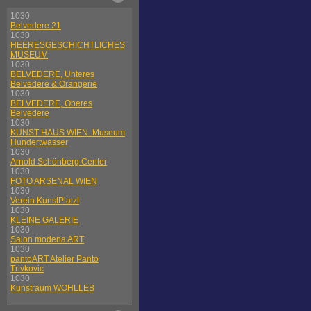
1030
Belvedere 21
1030
HEERESGESCHICHTLICHES
MUSEUM
1030
BELVEDERE, Unteres
Belvedere & Orangerie
1030
BELVEDERE, Oberes
Belvedere
1030
KUNST HAUS WIEN. Museum
Hundertwasser
1030
Arnold Schönberg Center
1030
FOTO ARSENAL WIEN
1030
Verein KunstPlatzl
1030
KLEINE GALERIE
1030
Salon modena ART
1030
pantoART Atelier Panto
Trivkovic
1030
Kunstraum WOHLLEB