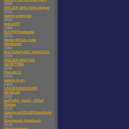
2000
ATELIER WHG Helga Berger
2013
galerie untergrub
2020
grenzART
2062
KULTARTpulkautal
2073
Atelier ARTani, Anita
Windhager
2082
KULTUR•PUNKT HARDEGG
2103
ATELIER MARTINA
SCHETTINA
2103
Fine-Art 31
2103
galerie-le-art
2103
LANGENZERSDORF
MUSEUM
2115
wolf´s@rt - kunst – WOLF
Roman
2120
Galerie im ATELIERstaudinger
2130
Kunstverein Mistelbach
2130
nitsch museum