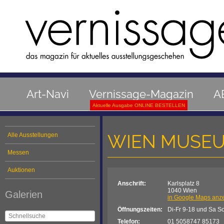
Art-Navi
Vernissage-Magazin
A
Aktuelle Ausgabe ONLINE BESTELLEN
WIEN MUSE
Alle Ausstellungen
Messen
Auktionen
Anschrift:
Karlsplatz 8
1040 Wien
Galerien
in Google Maps anz
Öffnungszeiten:
Di-Fr 9-18 und Sa S
Telefon:
01 5058747 85173