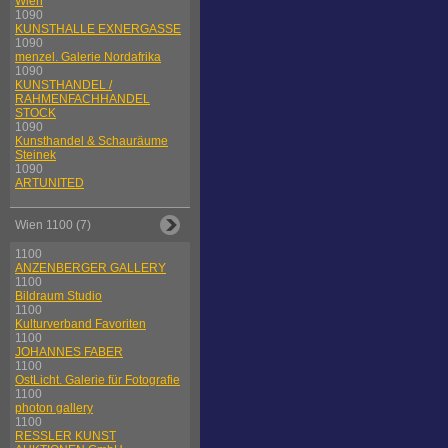
Wien
1090
KUNSTHALLE EXNERGASSE
1090
menzel. Galerie Nordafrika
1090
KUNSTHANDEL /
RAHMENFACHHANDEL
STOCK
1090
Kunsthandel & Schauräume
Steinek
1090
ARTUNITED
Wien 1100 (7)
1100
ANZENBERGER GALLERY
1100
Bildraum Studio
1100
Kulturverband Favoriten
1100
JOHANNES FABER
1100
OstLicht. Galerie für Fotografie
1100
photon gallery
1100
RESSLER KUNST