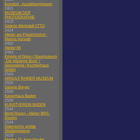
Kunstort - Ausstellungsraum
2401
MUSEUM DER
PHOTOGRAPHIE
2410
Galerie Werkstatt OTTO
2424
Atelier am Friedrichshof -
Marina Horvath
2462
Atelier 66
2483
Empire of Glass / Glasmuseum
„Die gläserne Burg“ /
Glasgalerie / Kuchlerhaus
GmbH
2500
ARNULF RAINER MUSEUM
2500
Galerie Breyer
2500
Kaiserhaus Baden
2500
KUNSTVEREIN BADEN
2544
Birgit Risavy - Atelier BRS-
Design
2544
Österreichs größte
Straßengalerie
2620
Martha Th. Kerschhofer