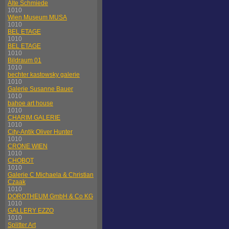
Alte Schmiede
1010
Wien Museum MUSA
1010
BEL ETAGE
1010
BEL ETAGE
1010
Bildraum 01
1010
bechter kastowsky galerie
1010
Galerie Susanne Bauer
1010
bahoe art house
1010
CHARIM GALERIE
1010
City-Antik Oliver Hunter
1010
CRONE WIEN
1010
CHOBOT
1010
Galerie C Michaela & Christian
Czaak
1010
DOROTHEUM GmbH & Co KG
1010
GALLERY EZZO
1010
Splitter Art