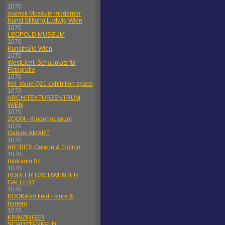
1070
mumok Museum moderner
Kunst Stiftung Ludwig Wien
1070
LEOPOLD MUSEUM
1070
Kunsthalle Wien
1070
WestLicht. Schauplatz für
Fotografie
1070
frei_raum Q21 exhibition space
1070
ARCHITEKTURZENTRUM
WIEN
1070
ZOOM - Kindermuseum
1070
Galerie AMART
1070
ARTBITS Galerie & Edition
1070
Bildraum 07
1070
RODLER GSCHWENTER
GALLERY
1070
KUOKA im field - store &
bureau
1070
KRINZINGER
SCHOTTENFELD