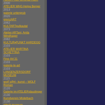
2000
ATELIER WHG Helga Berger
2013
galerie untergrub
2020
grenzART
2062
KULTARTpulkautal
2073
Atelier ARTani, Anita
Windhager
2082
KULTUR•PUNKT HARDEGG
2103
ATELIER MARTINA
SCHETTINA
2103
Fine-Art 31
2103
galerie-le-art
2103
LANGENZERSDORF
MUSEUM
2115
wolf´s@rt - kunst – WOLF
Roman
2120
Galerie im ATELIERstaudinger
2130
Kunstverein Mistelbach
2130
nitsch museum