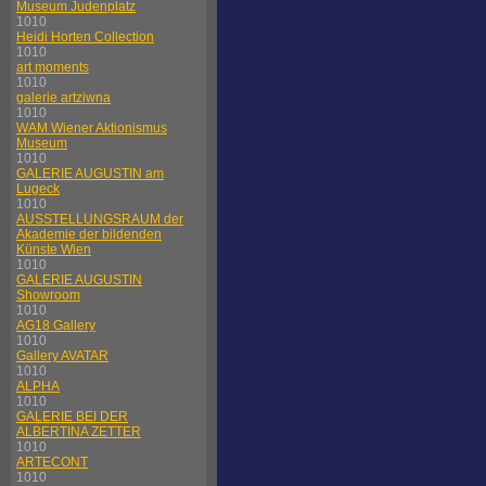
Museum Judenplatz
1010
Heidi Horten Collection
1010
art moments
1010
galerie artziwna
1010
WAM Wiener Aktionismus
Museum
1010
GALERIE AUGUSTIN am
Lugeck
1010
AUSSTELLUNGSRAUM der
Akademie der bildenden
Künste Wien
1010
GALERIE AUGUSTIN
Showroom
1010
AG18 Gallery
1010
Gallery AVATAR
1010
ALPHA
1010
GALERIE BEI DER
ALBERTINA ZETTER
1010
ARTECONT
1010