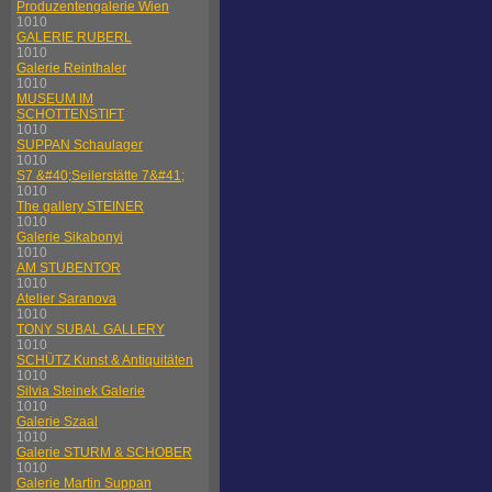
Produzentengalerie Wien
1010
GALERIE RUBERL
1010
Galerie Reinthaler
1010
MUSEUM IM
SCHOTTENSTIFT
1010
SUPPAN Schaulager
1010
S7 &#40;Seilerstätte 7&#41;
1010
The gallery STEINER
1010
Galerie Sikabonyi
1010
AM STUBENTOR
1010
Atelier Saranova
1010
TONY SUBAL GALLERY
1010
SCHÜTZ Kunst & Antiquitäten
1010
Silvia Steinek Galerie
1010
Galerie Szaal
1010
Galerie STURM & SCHOBER
1010
Galerie Martin Suppan