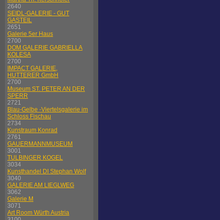
2640
SEIDL-GALERIE - GUT
GASTEIL
2651
Galerie 5er Haus
2700
DOM GALERIE GABRIELLA
KOLESA
2700
IMPACT GALERIE,
HUTTERER GmbH
2700
Museum ST. PETER AN DER
SPERR
2721
Blau-Gelbe -Viertelsgalerie im
Schloss Fischau
2734
Kunstraum Konrad
2761
GAUERMANNMUSEUM
3001
TULBINGER KOGEL
3034
Kunsthandel DI Stephan Wolf
3040
GALERIE AM LIEGLWEG
3062
Galerie M
3071
Art Room Würth Austria
3100