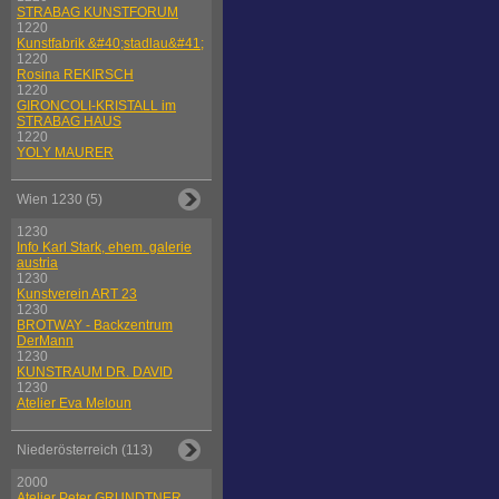
STRABAG KUNSTFORUM
1220
Kunstfabrik &#40;stadlau&#41;
1220
Rosina REKIRSCH
1220
GIRONCOLI-KRISTALL im
STRABAG HAUS
1220
YOLY MAURER
Wien 1230 (5)
1230
Info Karl Stark, ehem. galerie
austria
1230
Kunstverein ART 23
1230
BROTWAY - Backzentrum
DerMann
1230
KUNSTRAUM DR. DAVID
1230
Atelier Eva Meloun
Niederösterreich (113)
2000
Atelier Peter GRUNDTNER