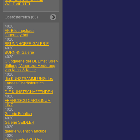
WALDVIERTEL
Oberösterreich (63)
4020
AK-Bildungshaus
Jägermayrhof
4020
BRUNNHOFER GALERIE
4020
BURN-IN Galerie
4020
Clubgalerie der Dr. Ernst Koref-
Stiftung, Verein zur Förderung
von Kunst & Kultur
4020
die KUNSTSAMMLUNG des
Landes Oberösterreich
4020
DIE KUNSTSCHAFFENDEN
4020
FRANCISCO CAROLINUM
LINZ
4020
Galerie Fröhlich
4020
Galerie SEIDLER
4020
galerie wuensch aircube
4020