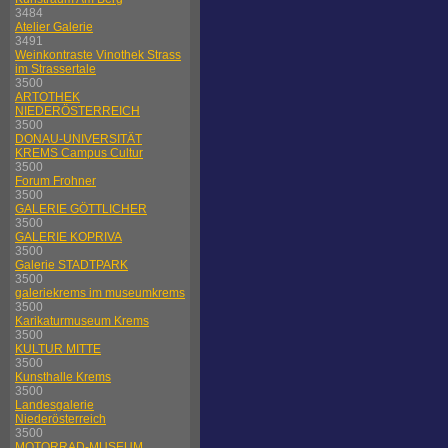
3484
Atelier Galerie
3491
Weinkontraste Vinothek Strass
im Strassertale
3500
ARTOTHEK
NIEDERÖSTERREICH
3500
DONAU-UNIVERSITÄT
KREMS Campus Cultur
3500
Forum Frohner
3500
GALERIE GÖTTLICHER
3500
GALERIE KOPRIVA
3500
Galerie STADTPARK
3500
galeriekrems im museumkrems
3500
Karikaturmuseum Krems
3500
KULTUR MITTE
3500
Kunsthalle Krems
3500
Landesgalerie
Niederösterreich
3500
MOTORRAD-MUSEUM