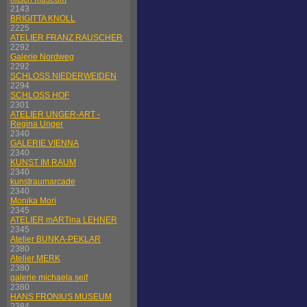
2143
BRIGITTA KNOLL
2225
ATELIER FRANZ RAUSCHER
2292
Galerie Nordweg
2292
SCHLOSS NIEDERWEIDEN
2294
SCHLOSS HOF
2301
ATELIER UNGER-ART -
Regina Unger
2340
GALERIE VIENNA
2340
KUNST IM RAUM
2340
kunstraumarcade
2340
Monika Mori
2345
ATELIER mARTina LEHNER
2345
Atelier BUNKA-PEKLAR
2380
Atelier MERK
2380
galerie michaela seif
2380
HANS FRONIUS MUSEUM
2384