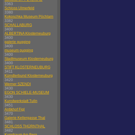
3363
Schloss Ulmerfeld
3380
Kokoschka Museum Pöchlarn
3382
SCHALLABURG
3400
ALBERTINA Klosterneuburg
3400
galerie gugging
3400
museum gugging
3400
Stadtmuseum Klosterneuburg
3400
STIFT KLOSTERNEUBURG
3411
Künstlerbund Klosterneuburg
3420
Werner SZENDI
3430
EGON SCHIELE-MUSEUM
3430
Kunstwerkstatt Tulln
3451
Antikhof Figl
3470
Galerie Kellergasse Thal
3481
SCHLOSS THÜRNTHAL
3482
Kunstraum Am Berg