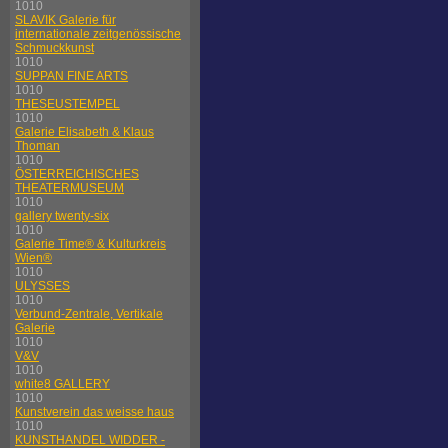
1010
SLAVIK Galerie für
internationale zeitgenössische
Schmuckkunst
1010
SUPPAN FINE ARTS
1010
THESEUSTEMPEL
1010
Galerie Elisabeth & Klaus
Thoman
1010
ÖSTERREICHISCHES
THEATERMUSEUM
1010
gallery twenty-six
1010
Galerie Time® & Kulturkreis
Wien®
1010
ULYSSES
1010
Verbund-Zentrale, Vertikale
Galerie
1010
V&V
1010
white8 GALLERY
1010
Kunstverein das weisse haus
1010
KUNSTHANDEL WIDDER -