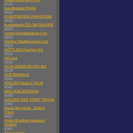
Kulturverein AKH-Linz
4020
Kunsthandel Freller
4020
KUNSTVEREIN PARADIGMA
4020
Kunstverein ZÜLOW GRUPPE
4020
Lentos Kunstmuseum Linz
4020
Nordico Stadtmuseum Linz
4020
NÖTTLING Familien KG
4020
OK Linz
4020
SCHLOSSMUSEUM LINZ
4020
STIFTERHAUS
4040
ATELIER Paula CYDLIK
4040
BIOLOGIEZENTRUM
4050
GALERIE DER STADT TRAUN
4050
Raum der Kunst - Schloß
Traun
4052
Anton-Bruckner-Museum
Ansfeld
4060