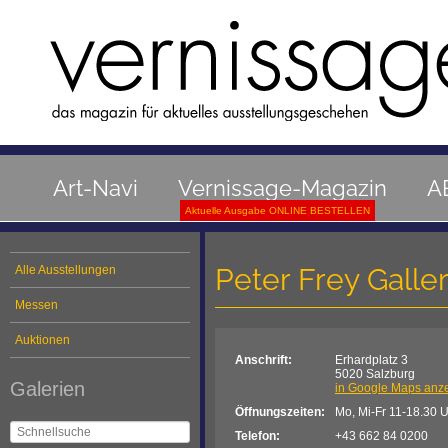
Art-Navi
Vernissage-Magazin
A
Aktuelle Ausgabe ONLINE BESTELLEN
Peter Frey Galle
Alle Ausstellungen
Messen
Auktionen
Anschrift:
Erhardplatz 3
5020 Salzburg
Galerien
in Google Maps anz
Öffnungszeiten:
Mo, Mi-Fr 11-18.30 U
Telefon:
+43 662 84 0200