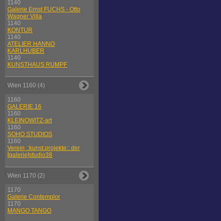
1140
Galerie Ernst FUCHS - Otto
Wagner Villa
1140
KONTUR
1140
ATELIER HANNO
KARLHUBER
1140
KUNSTHAUS RUMPF
Wien 1160 (4)
1160
GALERIE 16
1160
KLEINOWITZ-art
1160
SOHO STUDIOS
1160
Verein ::kunst.projekte:: der
[galerie]studio38
Wien 1170 (2)
1170
Galerie Contemplor
1170
MANGO TANGO