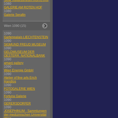
Slow. Kulturzentrum KOROTAN
1080
GALERIE AM ROTEN HOF
1080
Galerie Serafin
Wien 1090 (15)
1090
Gartenpalais LIECHTENSTEIN
1090
SIGMUND FREUD MUSEUM
1090
GELDMUSEUM DER
OESTERR. NATIONALBANK
1090
amani gallery
1090
Wien Energie GmbH
1090
Atelier of fine arts Erich
Handlos
1090
FOTOGALERIE WIEN
1090
Fortuna Galerie
1090
GERERSDORFER
1090
JOSEPHINUM - Sammlungen
der medizinischen Universität