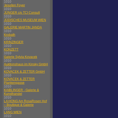
1010
Jesuiten Foyer
1010
JÜNGER c/o TCI Consult
1010
JÜDISCHES MUSEUM WIEN
1010
GALERIE MARTIN JANDA
1010
Krobath
1010
KRINZINGER
1010
KONZETT
1010
Galerie Sylvia Kovacek
1010
Auktionshaus im Kinsky GmbH
1010
KOVACEK & ZETTER GmbH
1010
KOVACEK & ZETTER
Plankengasse
1010
KAIBLINGER - Galerie &
Kunsthandel
1010
LA HONG Am RosaRosen Hof
– Boutique & Galerie
1010
LANG WIEN
1010