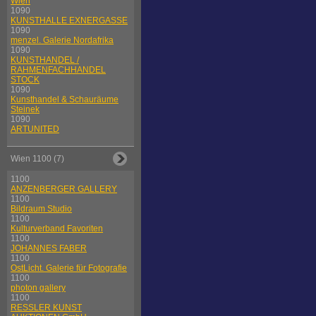
Wien
1090
KUNSTHALLE EXNERGASSE
1090
menzel. Galerie Nordafrika
1090
KUNSTHANDEL /
RAHMENFACHHANDEL
STOCK
1090
Kunsthandel & Schauräume
Steinek
1090
ARTUNITED
Wien 1100 (7)
1100
ANZENBERGER GALLERY
1100
Bildraum Studio
1100
Kulturverband Favoriten
1100
JOHANNES FABER
1100
OstLicht. Galerie für Fotografie
1100
photon gallery
1100
RESSLER KUNST