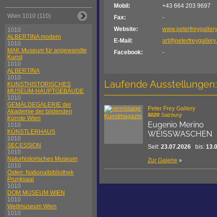
Mobil:
+43 664 203 9697
Wien 1010 (110)
Fax:
-
Website:
www.peterfreygaller
1010
ALBERTINA modern
E-Mail:
art@peterfreygaller
1010
MAK Museum für angewandte
Facebook:
-
Kunst
1010
ALBERTINA
1010
Laufende Ausstellungen:
KUNSTHISTORISCHES
MUSEUM-HAUPTGEBÄUDE
1010
GEMÄLDEGALERIE der
Peter Frey Gallery
Akademie der bildenden
5020
Salzburg
Künste Wien
Eugenio Merino
1010
KÜNSTLERHAUS
WEISSWASCHEN
1010
SECESSION
Seit:
23.07.2026
bis:
13.
1010
Naturhistorisches Museum
Zur Galerie
»
1010
Österr. Nationalbibliothek
Prunksaal
1010
DOM MUSEUM WIEN
1010
Weltmuseum Wien
1010