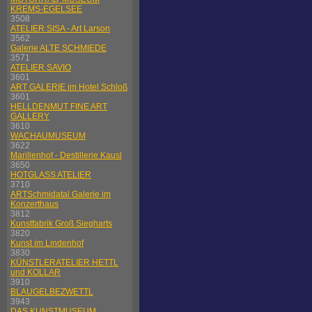
KREMS-EGELSEE
3508
ATELIER SISA - Art Larson
3562
Galerie ALTE SCHMIEDE
3571
ATELIER SAVIO
3601
ART GALERIE im Hotel Schloß
3601
HELLDENMUT FINE ART
GALLERY
3610
WACHAUMUSEUM
3622
Marillenhof - Destillerie Kausl
3650
HOTGLASS ATELIER
3710
ARTSchmidatal Galerie im
Konzerthaus
3812
Kunstfabrik Groß Siegharts
3820
Kunst im Lindenhof
3830
KÜNSTLERATELIER HETTL
und KOLLAR
3910
BLAUGELBEZWETTL
3943
DAS KUNSTMUSEUM