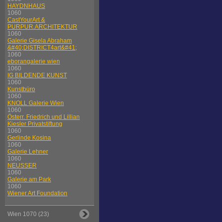
HAYDNHAUS
1060
CastYourArt &
PURPUR.ARCHITEKTUR
1060
Galerie Gisela Abraham
&#40;DISTRICT4art&#41;
1060
eborangalerie wien
1060
IG BILDENDE KUNST
1060
Kunstbüro
1060
KNOLL Galerie Wien
1060
Österr. Friedrich und Lillian
Kiesler Privatstiftung
1060
Gerlinde Kosina
1060
Galerie Lehner
1060
NEUSSER
1060
Galerie am Park
1060
Wiener Art Foundation
Wien 1070 (23)