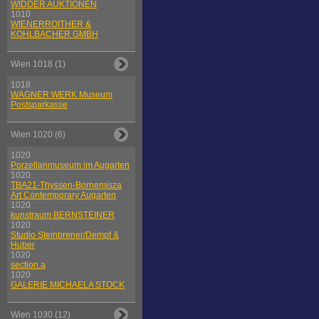
WIDDER AUKTIONEN
1010
WIENERROITHER &
KOHLBACHER GMBH
Wien 1018 (1)
1018
WAGNER:WERK Museum
Postsparkasse
Wien 1020 (6)
1020
Porzellanmuseum im Augarten
1020
TBA21-Thyssen-Bornemisza
Art Contemporary Augarten
1020
kunstraum BERNSTEINER
1020
Studio Steinbrener/Dempf &
Huber
1020
section.a
1020
GALERIE MICHAELA STOCK
Wien 1030 (12)