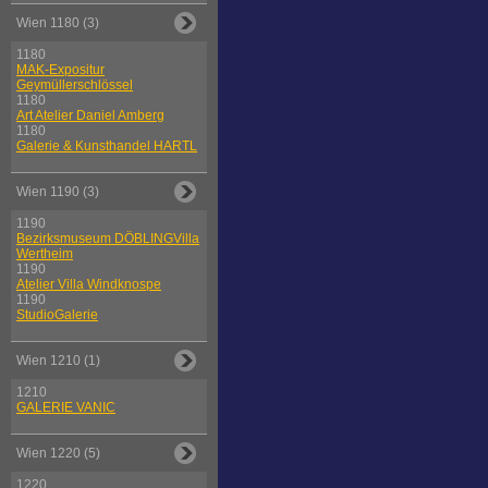
Wien 1180 (3)
1180
MAK-Expositur
Geymüllerschlössel
1180
Art Atelier Daniel Amberg
1180
Galerie & Kunsthandel HARTL
Wien 1190 (3)
1190
Bezirksmuseum DÖBLINGVilla
Wertheim
1190
Atelier Villa Windknospe
1190
StudioGalerie
Wien 1210 (1)
1210
GALERIE VANIC
Wien 1220 (5)
1220