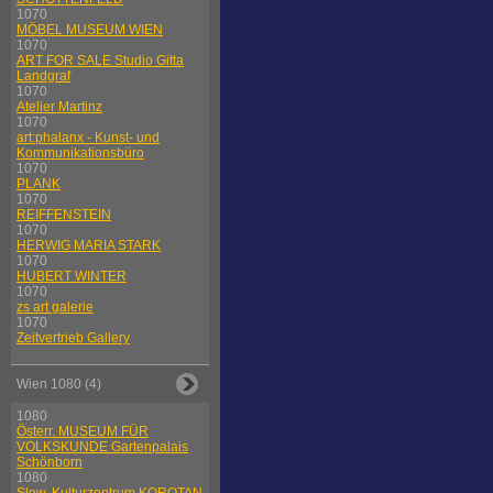
1070
MÖBEL MUSEUM WIEN
1070
ART FOR SALE Studio Gitta
Landgraf
1070
Atelier Martinz
1070
art:phalanx - Kunst- und
Kommunikationsbüro
1070
PLANK
1070
REIFFENSTEIN
1070
HERWIG MARIA STARK
1070
HUBERT WINTER
1070
zs art galerie
1070
Zeitvertrieb Gallery
Wien 1080 (4)
1080
Österr. MUSEUM FÜR
VOLKSKUNDE Gartenpalais
Schönborn
1080