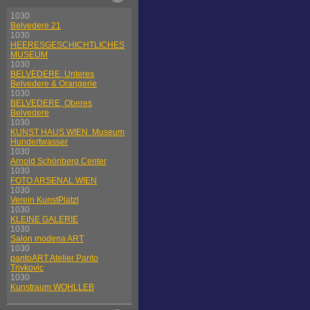
1030
Belvedere 21
1030
HEERESGESCHICHTLICHES
MUSEUM
1030
BELVEDERE, Unteres
Belvedere & Orangerie
1030
BELVEDERE, Oberes
Belvedere
1030
KUNST HAUS WIEN. Museum
Hundertwasser
1030
Arnold Schönberg Center
1030
FOTO ARSENAL WIEN
1030
Verein KunstPlatzl
1030
KLEINE GALERIE
1030
Salon modena ART
1030
pantoART Atelier Panto
Trivkovic
1030
Kunstraum WOHLLEB