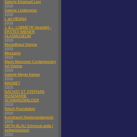
Galerie Emanuel Layr
1010
Galerie Lindengrün
1010
L.art VIENNA
1010
J. & L. LOBMEYR GesmbH -
ERSTES WIENER
GLASMUSEUM
1010
Mozarthaus Vienna
1010
Mezzanin
1010
Mario Mauroner Contemporary
Art Vienna
1010
Galerie Meyer Kainer
1010
MAGNET
1010
NÄCHST ST. STEPHAN
ROSEMARIE
SCHWARZWÄLDER
1010
Nitsch-Foundation
1010
Kunstraum Niederoesterreich
1010
ORTH-BLAU Schmuck antik /
zeitgenössisch
1010