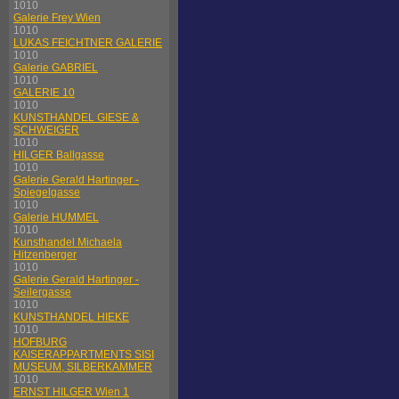
1010
Galerie Frey Wien
1010
LUKAS FEICHTNER GALERIE
1010
Galerie GABRIEL
1010
GALERIE 10
1010
KUNSTHANDEL GIESE &
SCHWEIGER
1010
HILGER Ballgasse
1010
Galerie Gerald Hartinger -
Spiegelgasse
1010
Galerie HUMMEL
1010
Kunsthandel Michaela
Hitzenberger
1010
Galerie Gerald Hartinger -
Seilergasse
1010
KUNSTHANDEL HIEKE
1010
HOFBURG
KAISERAPPARTMENTS SISI
MUSEUM, SILBERKAMMER
1010
ERNST HILGER Wien 1