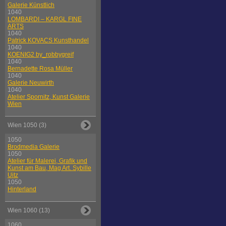
Galerie Künstlich
1040
LOMBARDI – KARGL FINE
ARTS
1040
Patrick KOVACS Kunsthandel
1040
KOENIG2 by_robbygreif
1040
Bernadette Rosa Müller
1040
Galerie Neuwirth
1040
Atelier Spornitz, Kunst Galerie
Wien
Wien 1050 (3)
1050
Brodmedia Galerie
1050
Atelier für Malerei, Grafik und
Kunst am Bau, Mag Art. Sybille
Uitz
1050
Hinterland
Wien 1060 (13)
1060