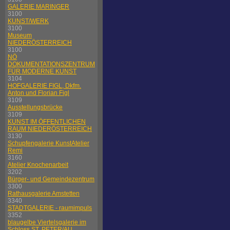
GALERIE MARINGER
3100
KUNST/WERK
3100
Museum
NIEDERÖSTERREICH
3100
NÖ
DOKUMENTATIONSZENTRUM
FÜR MODERNE KUNST
3104
HOFGALERIE FIGL, Dkfm.
Anton und Florian Figl
3109
Ausstellungsbrücke
3109
KUNST IM ÖFFENTLICHEN
RAUM NIEDERÖSTERREICH
3130
Schupfengalerie KunstAtelier
Remi
3160
Atelier Knochenarbeit
3202
Bürger- und Gemeindezentrum
3300
Rathausgalerie Amstetten
3340
STADTGALERIE - raumimpuls
3352
blaugelbe Viertelsgalerie im
Schloss ST. PETER/AU