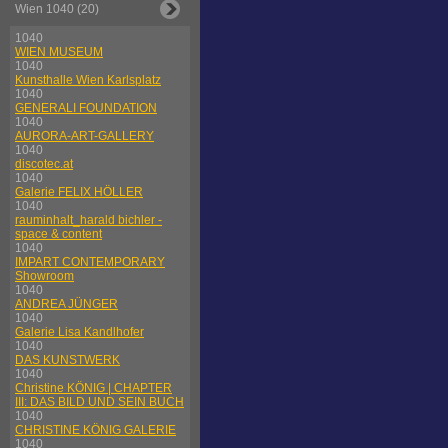
Wien 1040 (20)
1040
WIEN MUSEUM
1040
Kunsthalle Wien Karlsplatz
1040
GENERALI FOUNDATION
1040
AURORA-ART-GALLERY
1040
discotec.at
1040
Galerie FELIX HÖLLER
1040
rauminhalt_harald bichler -
space & content
1040
IMPART CONTEMPORARY
Showroom
1040
ANDREA JÜNGER
1040
Galerie Lisa Kandlhofer
1040
DAS KUNSTWERK
1040
Christine KÖNIG | CHAPTER
III: DAS BILD UND SEIN BUCH
1040
CHRISTINE KÖNIG GALERIE
1040