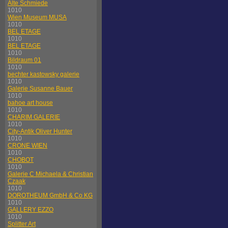
Alte Schmiede
1010
Wien Museum MUSA
1010
BEL ETAGE
1010
BEL ETAGE
1010
Bildraum 01
1010
bechter kastowsky galerie
1010
Galerie Susanne Bauer
1010
bahoe art house
1010
CHARIM GALERIE
1010
City-Antik Oliver Hunter
1010
CRONE WIEN
1010
CHOBOT
1010
Galerie C Michaela & Christian
Czaak
1010
DOROTHEUM GmbH & Co KG
1010
GALLERY EZZO
1010
Splitter Art