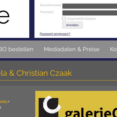
Benutzername
Passwort
Angemeldet bleiben
Passwort vergessen?
BO bestellen
Mediadaten & Preise
Ko
la & Christian Czaak
eigen
»
3