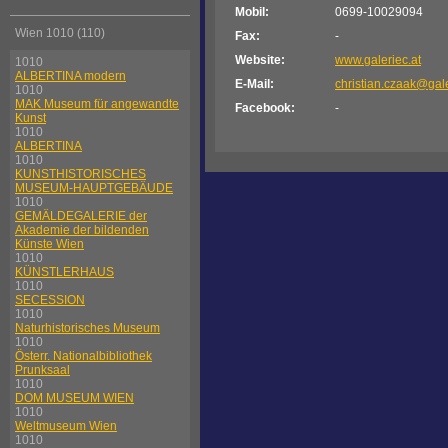
Mobil:
0699-10029094
Wien 1010 (110)
Fax:
-
Website:
www.galeriec.at
1010
ALBERTINA modern
E-Mail:
christian.czaak@gale
1010
MAK Museum für angewandte
Facebook:
-
Kunst
1010
ALBERTINA
1010
KUNSTHISTORISCHES
MUSEUM-HAUPTGEBÄUDE
1010
GEMÄLDEGALERIE der
Akademie der bildenden
Künste Wien
1010
KÜNSTLERHAUS
1010
SECESSION
1010
Naturhistorisches Museum
1010
Österr. Nationalbibliothek
Prunksaal
1010
DOM MUSEUM WIEN
1010
Weltmuseum Wien
1010