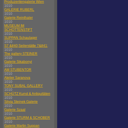
Produzentengalerie Wien
1010
GALERIE RUBERL
1010
Galerie Reinthaler
1010
MUSEUM IM
SCHOTTENSTIFT
1010
SUPPAN Schaulager
1010
S7 &#40;Seilerstätte 7&#41;
1010
The gallery STEINER
1010
Galerie Sikabonyi
1010
AM STUBENTOR
1010
Atelier Saranova
1010
TONY SUBAL GALLERY
1010
SCHÜTZ Kunst & Antiquitäten
1010
Silvia Steinek Galerie
1010
Galerie Szaal
1010
Galerie STURM & SCHOBER
1010
Galerie Martin Suppan