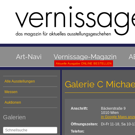
Art-Navi
Vernissage-Magazin
A
Aktuelle Ausgabe ONLINE BESTELLEN
Galerie C Michae
Alle Ausstellungen
Messen
Auktionen
Anschrift:
Bäckerstraße 9
1010 Wien
Galerien
in Google Maps anz
Öffnungszeiten:
Di-Fr 11-18, Sa 10-1
Telefon: