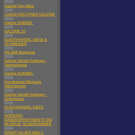
1010
Galerie Frey Wien
1010
LUKAS FEICHTNER GALERIE
1010
Galerie GABRIEL
1010
GALERIE 10
1010
KUNSTHANDEL GIESE &
SCHWEIGER
1010
HILGER Ballgasse
1010
Galerie Gerald Hartinger -
Spiegelgasse
1010
Galerie HUMMEL
1010
Kunsthandel Michaela
Hitzenberger
1010
Galerie Gerald Hartinger -
Seilergasse
1010
KUNSTHANDEL HIEKE
1010
HOFBURG
KAISERAPPARTMENTS SISI
MUSEUM, SILBERKAMMER
1010
ERNST HILGER Wien 1