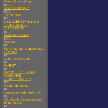
Galerie Emanuel Layr
1010
Galerie Lindengrün
1010
L.art VIENNA
1010
J. & L. LOBMEYR GesmbH -
ERSTES WIENER
GLASMUSEUM
1010
Mozarthaus Vienna
1010
Mezzanin
1010
Mario Mauroner Contemporary
Art Vienna
1010
Galerie Meyer Kainer
1010
MAGNET
1010
NÄCHST ST. STEPHAN
ROSEMARIE
SCHWARZWÄLDER
1010
Nitsch-Foundation
1010
Kunstraum Niederoesterreich
1010
ORTH-BLAU Schmuck antik /
zeitgenössisch
1010