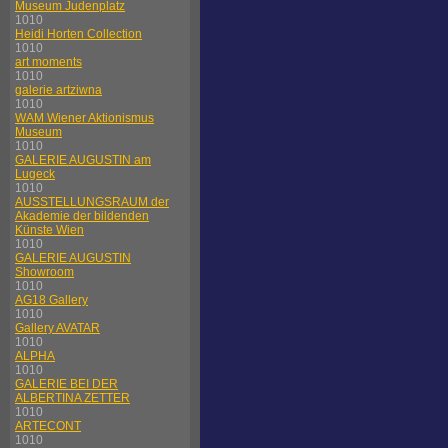
Museum Judenplatz
1010
Heidi Horten Collection
1010
art moments
1010
galerie artziwna
1010
WAM Wiener Aktionismus
Museum
1010
GALERIE AUGUSTIN am
Lugeck
1010
AUSSTELLUNGSRAUM der
Akademie der bildenden
Künste Wien
1010
GALERIE AUGUSTIN
Showroom
1010
AG18 Gallery
1010
Gallery AVATAR
1010
ALPHA
1010
GALERIE BEI DER
ALBERTINA ZETTER
1010
ARTECONT
1010