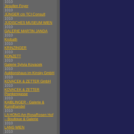
1010
Jesuiten Foyer
1010
JÜNGER c/o TCI Consult
1010
JÜDISCHES MUSEUM WIEN
1010
GALERIE MARTIN JANDA
1010
Krobath
1010
KRINZINGER
1010
KONZETT
1010
Galerie Sylvia Kovacek
1010
Auktionshaus im Kinsky GmbH
1010
KOVACEK & ZETTER GmbH
1010
KOVACEK & ZETTER
Plankengasse
1010
KAIBLINGER - Galerie &
Kunsthandel
1010
LA HONG Am RosaRosen Hof
– Boutique & Galerie
1010
LANG WIEN
1010