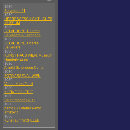
1030
Belvedere 21
1030
HEERESGESCHICHTLICHES
MUSEUM
1030
BELVEDERE, Unteres
Belvedere & Orangerie
1030
BELVEDERE, Oberes
Belvedere
1030
KUNST HAUS WIEN. Museum
Hundertwasser
1030
Arnold Schönberg Center
1030
FOTO ARSENAL WIEN
1030
Verein KunstPlatzl
1030
KLEINE GALERIE
1030
Salon modena ART
1030
pantoART Atelier Panto
Trivkovic
1030
Kunstraum WOHLLEB