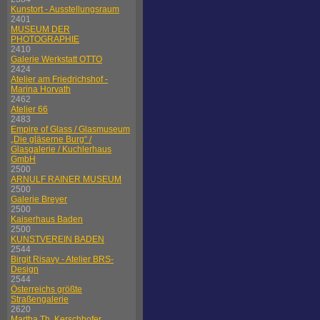
Kunstort - Ausstellungsraum
2401
MUSEUM DER
PHOTOGRAPHIE
2410
Galerie Werkstatt OTTO
2424
Atelier am Friedrichshof -
Marina Horvath
2462
Atelier 66
2483
Empire of Glass / Glasmuseum
„Die gläserne Burg“ /
Glasgalerie / Kuchlerhaus
GmbH
2500
ARNULF RAINER MUSEUM
2500
Galerie Breyer
2500
Kaiserhaus Baden
2500
KUNSTVEREIN BADEN
2544
Birgit Risavy - Atelier BRS-
Design
2544
Österreichs größte
Straßengalerie
2620
Martha Th. Kerschhofer