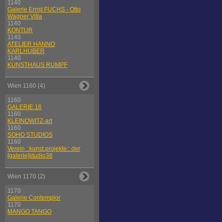
1140
Galerie Ernst FUCHS - Otto
Wagner Villa
1140
KONTUR
1140
ATELIER HANNO
KARLHUBER
1140
KUNSTHAUS RUMPF
Wien 1160 (4)
1160
GALERIE 16
1160
KLEINOWITZ-art
1160
SOHO STUDIOS
1160
Verein ::kunst.projekte:: der
[galerie]studio38
Wien 1170 (2)
1170
Galerie Contemplor
1170
MANGO TANGO