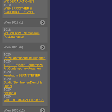
WIDDER AUKTIONEN
1010
WIENERROITHER &
KOHLBACHER GMBH
Wien 1018 (1)
1018
WAGNER:WERK Museum
Postsparkasse
Wien 1020 (6)
1020
Porzellanmuseum im Augarten
1020
TBA21-Thyssen-Bornemisza
Art Contemporary Augarten
1020
kunstraum BERNSTEINER
1020
Studio Steinbrener/Dempf &
Huber
1020
section.a
1020
GALERIE MICHAELA STOCK
Wien 1030 (12)