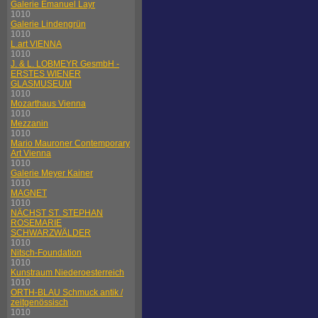
Galerie Emanuel Layr
1010
Galerie Lindengrün
1010
L.art VIENNA
1010
J. & L. LOBMEYR GesmbH -
ERSTES WIENER
GLASMUSEUM
1010
Mozarthaus Vienna
1010
Mezzanin
1010
Mario Mauroner Contemporary
Art Vienna
1010
Galerie Meyer Kainer
1010
MAGNET
1010
NÄCHST ST. STEPHAN
ROSEMARIE
SCHWARZWÄLDER
1010
Nitsch-Foundation
1010
Kunstraum Niederoesterreich
1010
ORTH-BLAU Schmuck antik /
zeitgenössisch
1010