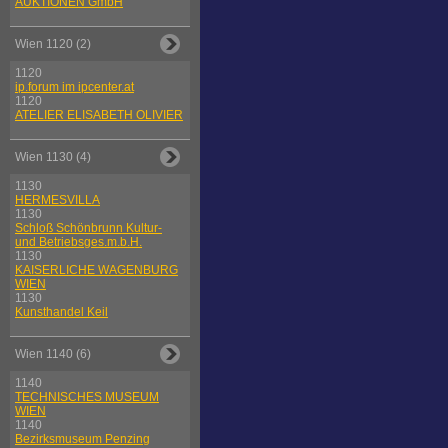
AUKTIONEN GmbH
Wien 1120 (2)
1120
ip.forum im ipcenter.at
1120
ATELIER ELISABETH OLIVIER
Wien 1130 (4)
1130
HERMESVILLA
1130
Schloß Schönbrunn Kultur-
und Betriebsges.m.b.H.
1130
KAISERLICHE WAGENBURG
WIEN
1130
Kunsthandel Keil
Wien 1140 (6)
1140
TECHNISCHES MUSEUM
WIEN
1140
Bezirksmuseum Penzing