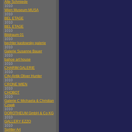
Alte Schmiede
1010
Wien Museum MUSA
1010
BEL ETAGE
1010
BEL ETAGE
1010
Bildraum 01
1010
bechter kastowsky galerie
1010
Galerie Susanne Bauer
1010
bahoe art house
1010
CHARIM GALERIE
1010
City-Antik Oliver Hunter
1010
CRONE WIEN
1010
CHOBOT
1010
Galerie C Michaela & Christian
Czaak
1010
DOROTHEUM GmbH & Co KG
1010
GALLERY EZZO
1010
Splitter Art