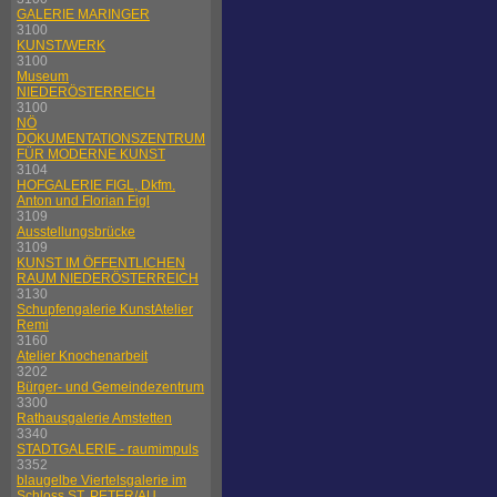
GALERIE MARINGER
3100
KUNST/WERK
3100
Museum
NIEDERÖSTERREICH
3100
NÖ
DOKUMENTATIONSZENTRUM
FÜR MODERNE KUNST
3104
HOFGALERIE FIGL, Dkfm.
Anton und Florian Figl
3109
Ausstellungsbrücke
3109
KUNST IM ÖFFENTLICHEN
RAUM NIEDERÖSTERREICH
3130
Schupfengalerie KunstAtelier
Remi
3160
Atelier Knochenarbeit
3202
Bürger- und Gemeindezentrum
3300
Rathausgalerie Amstetten
3340
STADTGALERIE - raumimpuls
3352
blaugelbe Viertelsgalerie im
Schloss ST. PETER/AU