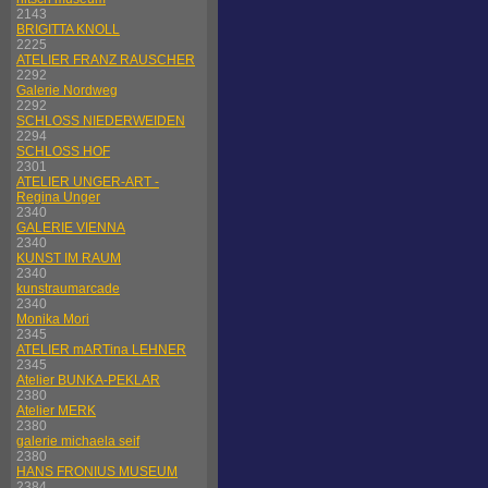
2143
BRIGITTA KNOLL
2225
ATELIER FRANZ RAUSCHER
2292
Galerie Nordweg
2292
SCHLOSS NIEDERWEIDEN
2294
SCHLOSS HOF
2301
ATELIER UNGER-ART -
Regina Unger
2340
GALERIE VIENNA
2340
KUNST IM RAUM
2340
kunstraumarcade
2340
Monika Mori
2345
ATELIER mARTina LEHNER
2345
Atelier BUNKA-PEKLAR
2380
Atelier MERK
2380
galerie michaela seif
2380
HANS FRONIUS MUSEUM
2384