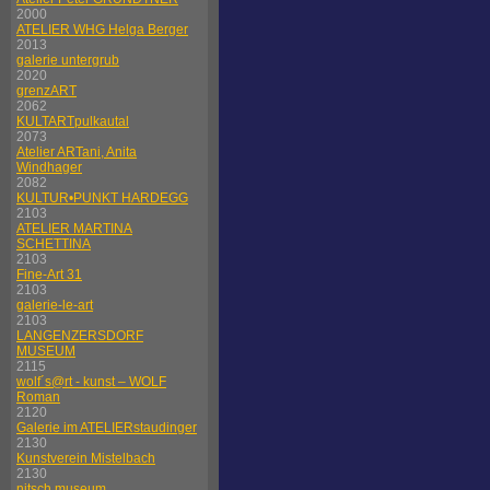
2000
ATELIER WHG Helga Berger
2013
galerie untergrub
2020
grenzART
2062
KULTARTpulkautal
2073
Atelier ARTani, Anita
Windhager
2082
KULTUR•PUNKT HARDEGG
2103
ATELIER MARTINA
SCHETTINA
2103
Fine-Art 31
2103
galerie-le-art
2103
LANGENZERSDORF
MUSEUM
2115
wolf´s@rt - kunst – WOLF
Roman
2120
Galerie im ATELIERstaudinger
2130
Kunstverein Mistelbach
2130
nitsch museum