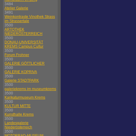
3484
Atelier Galerie
3491
Weinkontraste Vinothek Strass
im Strassertale
3500
ARTOTHEK
NIEDERÖSTERREICH
3500
DONAU-UNIVERSITÄT
KREMS Campus Cultur
3500
Forum Frohner
3500
GALERIE GÖTTLICHER
3500
GALERIE KOPRIVA
3500
Galerie STADTPARK
3500
galeriekrems im museumkrems
3500
Karikaturmuseum Krems
3500
KULTUR MITTE
3500
Kunsthalle Krems
3500
Landesgalerie
Niederösterreich
3500
MOTORRAD-MUSEUM