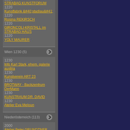
STRABAG KUNSTFORUM
1220
Kunstfabrik &#40;stadlau&#41;
1220
Rosina REKIRSCH
1220
GIRONCOLI-KRISTALL im
STRABAG HAUS
1220
YOLY MAURER
Wien 1230 (5)
1230
Info Karl Stark, ehem. galerie
austria
1230
Kunstverein ART 23
1230
BROTWAY - Backzentrum
DerMann
1230
KUNSTRAUM DR. DAVID
1230
Atelier Eva Meloun
Niederösterreich (113)
2000
Atelier Peter GRUNDTNER