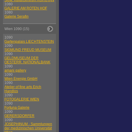
Slow. Kulturzentrum KOROTAN
1080
GALERIE AM ROTEN HOF
1080
Galerie Serafin
Wien 1090 (15)
1090
Gartenpalais LIECHTENSTEIN
1090
SIGMUND FREUD MUSEUM
1090
GELDMUSEUM DER
OESTERR. NATIONALBANK
1090
amani gallery
1090
Wien Energie GmbH
1090
Atelier of fine arts Erich
Handlos
1090
FOTOGALERIE WIEN
1090
Fortuna Galerie
1090
GERERSDORFER
1090
JOSEPHINUM - Sammlungen
der medizinischen Universität