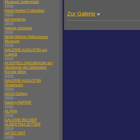
Museum Judenplatz
1010
Heidi Horten Collection
Zur Galerie
»
1010
art moments
1010
galerie artziwna
1010
WAM Wiener Aktionismus
Museum
1010
GALERIE AUGUSTIN am
Lugeck
1010
AUSSTELLUNGSRAUM der
Akademie der bildenden
Künste Wien
1010
GALERIE AUGUSTIN
Showroom
1010
AG18 Gallery
1010
Gallery AVATAR
1010
ALPHA
1010
GALERIE BEI DER
ALBERTINA ZETTER
1010
ARTECONT
1010