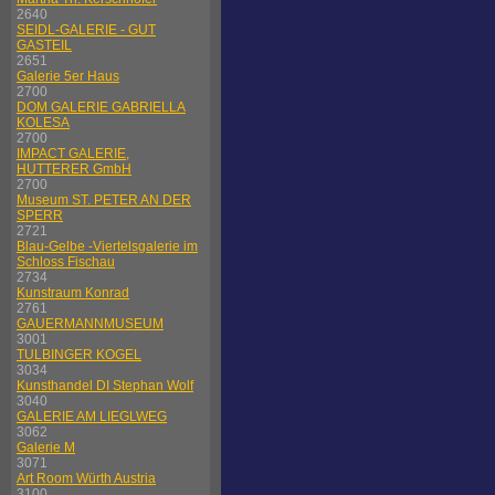
2640
SEIDL-GALERIE - GUT
GASTEIL
2651
Galerie 5er Haus
2700
DOM GALERIE GABRIELLA
KOLESA
2700
IMPACT GALERIE,
HUTTERER GmbH
2700
Museum ST. PETER AN DER
SPERR
2721
Blau-Gelbe -Viertelsgalerie im
Schloss Fischau
2734
Kunstraum Konrad
2761
GAUERMANNMUSEUM
3001
TULBINGER KOGEL
3034
Kunsthandel DI Stephan Wolf
3040
GALERIE AM LIEGLWEG
3062
Galerie M
3071
Art Room Würth Austria
3100