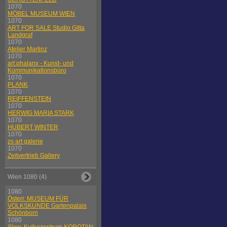
1070
MÖBEL MUSEUM WIEN
1070
ART FOR SALE Studio Gitta
Landgraf
1070
Atelier Martinz
1070
art:phalanx - Kunst- und
Kommunikationsbüro
1070
PLANK
1070
REIFFENSTEIN
1070
HERWIG MARIA STARK
1070
HUBERT WINTER
1070
zs art galerie
1070
Zeitvertrieb Gallery
Wien 1080 (4)
1080
Österr. MUSEUM FÜR
VOLKSKUNDE Gartenpalais
Schönborn
1080