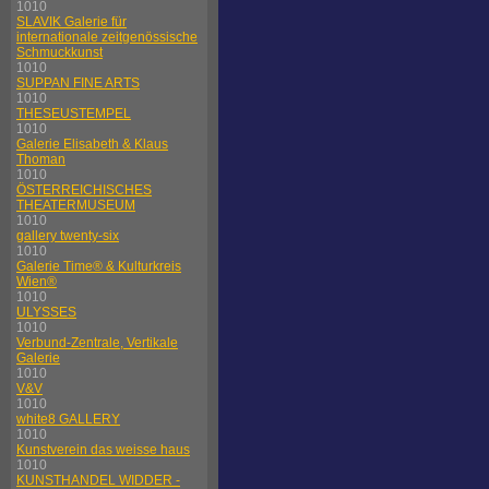
1010
SLAVIK Galerie für
internationale zeitgenössische
Schmuckkunst
1010
SUPPAN FINE ARTS
1010
THESEUSTEMPEL
1010
Galerie Elisabeth & Klaus
Thoman
1010
ÖSTERREICHISCHES
THEATERMUSEUM
1010
gallery twenty-six
1010
Galerie Time® & Kulturkreis
Wien®
1010
ULYSSES
1010
Verbund-Zentrale, Vertikale
Galerie
1010
V&V
1010
white8 GALLERY
1010
Kunstverein das weisse haus
1010
KUNSTHANDEL WIDDER -