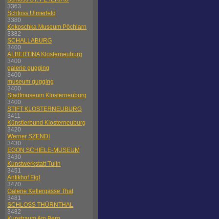
3363
Schloss Ulmerfeld
3380
Kokoschka Museum Pöchlarn
3382
SCHALLABURG
3400
ALBERTINA Klosterneuburg
3400
galerie gugging
3400
museum gugging
3400
Stadtmuseum Klosterneuburg
3400
STIFT KLOSTERNEUBURG
3411
Künstlerbund Klosterneuburg
3420
Werner SZENDI
3430
EGON SCHIELE-MUSEUM
3430
Kunstwerkstatt Tulln
3451
Antikhof Figl
3470
Galerie Kellergasse Thal
3481
SCHLOSS THÜRNTHAL
3482
Kunstraum Am Berg