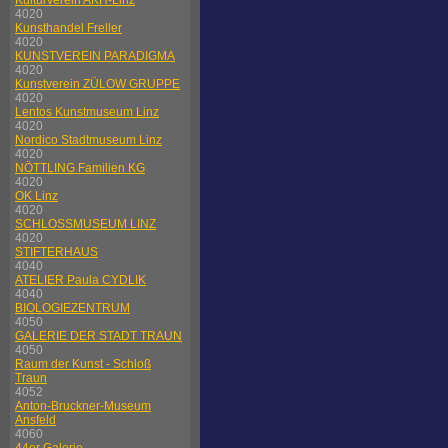
Kulturverein AKH-Linz
4020
Kunsthandel Freller
4020
KUNSTVEREIN PARADIGMA
4020
Kunstverein ZÜLOW GRUPPE
4020
Lentos Kunstmuseum Linz
4020
Nordico Stadtmuseum Linz
4020
NÖTTLING Familien KG
4020
OK Linz
4020
SCHLOSSMUSEUM LINZ
4020
STIFTERHAUS
4040
ATELIER Paula CYDLIK
4040
BIOLOGIEZENTRUM
4050
GALERIE DER STADT TRAUN
4050
Raum der Kunst - Schloß
Traun
4052
Anton-Bruckner-Museum
Ansfeld
4060