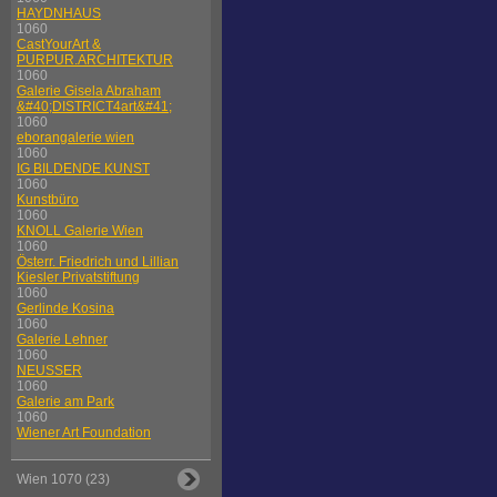
HAYDNHAUS
1060
CastYourArt &
PURPUR.ARCHITEKTUR
1060
Galerie Gisela Abraham
&#40;DISTRICT4art&#41;
1060
eborangalerie wien
1060
IG BILDENDE KUNST
1060
Kunstbüro
1060
KNOLL Galerie Wien
1060
Österr. Friedrich und Lillian
Kiesler Privatstiftung
1060
Gerlinde Kosina
1060
Galerie Lehner
1060
NEUSSER
1060
Galerie am Park
1060
Wiener Art Foundation
Wien 1070 (23)