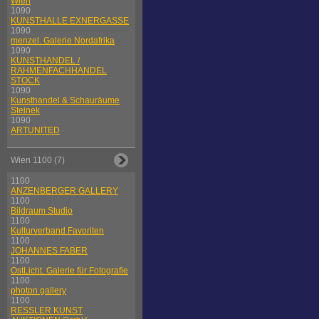
Wien
1090
KUNSTHALLE EXNERGASSE
1090
menzel. Galerie Nordafrika
1090
KUNSTHANDEL /
RAHMENFACHHANDEL
STOCK
1090
Kunsthandel & Schauräume
Steinek
1090
ARTUNITED
Wien 1100 (7)
1100
ANZENBERGER GALLERY
1100
Bildraum Studio
1100
Kulturverband Favoriten
1100
JOHANNES FABER
1100
OstLicht. Galerie für Fotografie
1100
photon gallery
1100
RESSLER KUNST