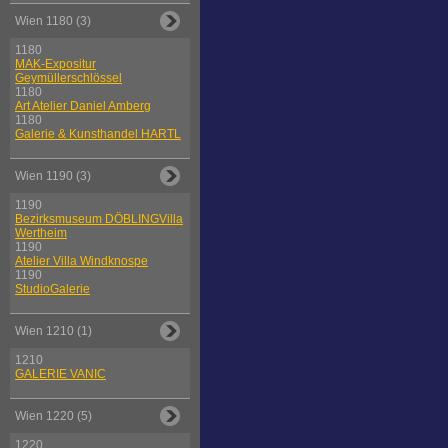
Wien 1180 (3)
1180
MAK-Expositur
Geymüllerschlössel
1180
Art Atelier Daniel Amberg
1180
Galerie & Kunsthandel HARTL
Wien 1190 (3)
1190
Bezirksmuseum DÖBLINGVilla
Wertheim
1190
Atelier Villa Windknospe
1190
StudioGalerie
Wien 1210 (1)
1210
GALERIE VANIC
Wien 1220 (5)
1220