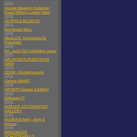
1070
mumok Museum moderner
Kunst Stiftung Ludwig Wien
1070
LEOPOLD MUSEUM
1070
Kunsthalle Wien
1070
WestLicht. Schauplatz für
Fotografie
1070
frei_raum Q21 exhibition space
1070
ARCHITEKTURZENTRUM
WIEN
1070
ZOOM - Kindermuseum
1070
Galerie AMART
1070
ARTBITS Galerie & Edition
1070
Bildraum 07
1070
RODLER GSCHWENTER
GALLERY
1070
KUOKA im field - store &
bureau
1070
KRINZINGER
SCHOTTENFELD