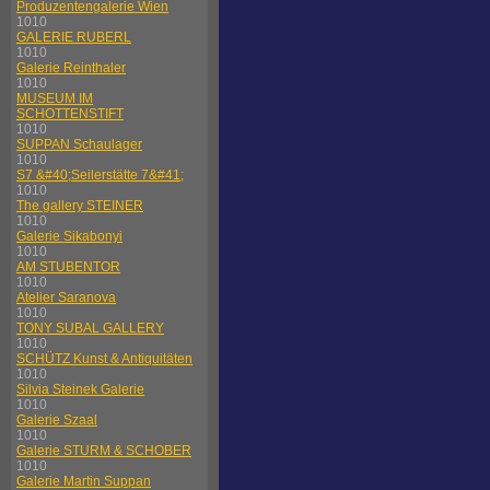
Produzentengalerie Wien
1010
GALERIE RUBERL
1010
Galerie Reinthaler
1010
MUSEUM IM
SCHOTTENSTIFT
1010
SUPPAN Schaulager
1010
S7 &#40;Seilerstätte 7&#41;
1010
The gallery STEINER
1010
Galerie Sikabonyi
1010
AM STUBENTOR
1010
Atelier Saranova
1010
TONY SUBAL GALLERY
1010
SCHÜTZ Kunst & Antiquitäten
1010
Silvia Steinek Galerie
1010
Galerie Szaal
1010
Galerie STURM & SCHOBER
1010
Galerie Martin Suppan