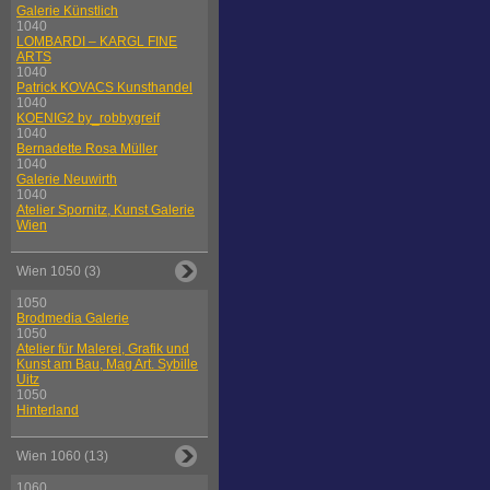
Galerie Künstlich
1040
LOMBARDI – KARGL FINE
ARTS
1040
Patrick KOVACS Kunsthandel
1040
KOENIG2 by_robbygreif
1040
Bernadette Rosa Müller
1040
Galerie Neuwirth
1040
Atelier Spornitz, Kunst Galerie
Wien
Wien 1050 (3)
1050
Brodmedia Galerie
1050
Atelier für Malerei, Grafik und
Kunst am Bau, Mag Art. Sybille
Uitz
1050
Hinterland
Wien 1060 (13)
1060