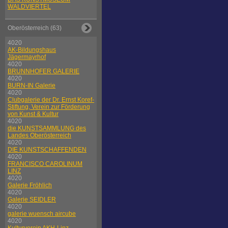
WALDVIERTEL
Oberösterreich (63)
4020
AK-Bildungshaus
Jägermayrhof
4020
BRUNNHOFER GALERIE
4020
BURN-IN Galerie
4020
Clubgalerie der Dr. Ernst Koref-
Stiftung, Verein zur Förderung
von Kunst & Kultur
4020
die KUNSTSAMMLUNG des
Landes Oberösterreich
4020
DIE KUNSTSCHAFFENDEN
4020
FRANCISCO CAROLINUM
LINZ
4020
Galerie Fröhlich
4020
Galerie SEIDLER
4020
galerie wuensch aircube
4020