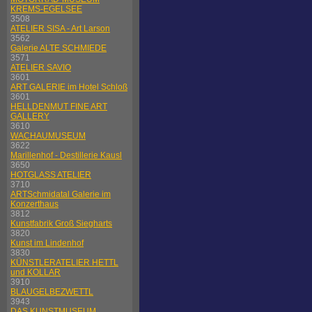
KREMS-EGELSEE
3508
ATELIER SISA - Art Larson
3562
Galerie ALTE SCHMIEDE
3571
ATELIER SAVIO
3601
ART GALERIE im Hotel Schloß
3601
HELLDENMUT FINE ART
GALLERY
3610
WACHAUMUSEUM
3622
Marillenhof - Destillerie Kausl
3650
HOTGLASS ATELIER
3710
ARTSchmidatal Galerie im
Konzerthaus
3812
Kunstfabrik Groß Siegharts
3820
Kunst im Lindenhof
3830
KÜNSTLERATELIER HETTL
und KOLLAR
3910
BLAUGELBEZWETTL
3943
DAS KUNSTMUSEUM