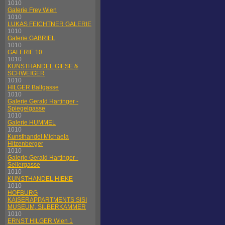
1010
Galerie Frey Wien
1010
LUKAS FEICHTNER GALERIE
1010
Galerie GABRIEL
1010
GALERIE 10
1010
KUNSTHANDEL GIESE &
SCHWEIGER
1010
HILGER Ballgasse
1010
Galerie Gerald Hartinger -
Spiegelgasse
1010
Galerie HUMMEL
1010
Kunsthandel Michaela
Hitzenberger
1010
Galerie Gerald Hartinger -
Seilergasse
1010
KUNSTHANDEL HIEKE
1010
HOFBURG
KAISERAPPARTMENTS SISI
MUSEUM, SILBERKAMMER
1010
ERNST HILGER Wien 1