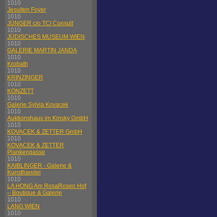
1010
Jesuiten Foyer
1010
JÜNGER c/o TCI Consult
1010
JÜDISCHES MUSEUM WIEN
1010
GALERIE MARTIN JANDA
1010
Krobath
1010
KRINZINGER
1010
KONZETT
1010
Galerie Sylvia Kovacek
1010
Auktionshaus im Kinsky GmbH
1010
KOVACEK & ZETTER GmbH
1010
KOVACEK & ZETTER
Plankengasse
1010
KAIBLINGER - Galerie &
Kunsthandel
1010
LA HONG Am RosaRosen Hof
– Boutique & Galerie
1010
LANG WIEN
1010