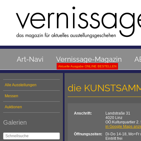
Art-Navi
Vernissage-Magazin
A
Aktuelle Ausgabe ONLINE BESTELLEN
die KUNSTSAMML
Alle Ausstellungen
Messen
Auktionen
Anschrift:
Landstraße 31
4020 Linz
Galerien
OÖ.Kulturquartier 2.
in Google Maps anz
Öffnungszeiten:
Di-Do 14-18, Mo+Fr 
Eintritt frei