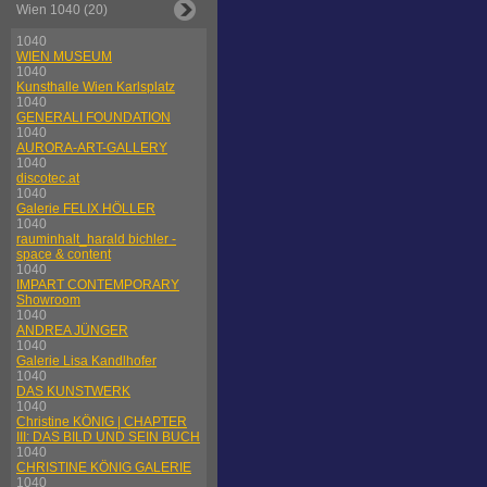
Wien 1040 (20)
1040
WIEN MUSEUM
1040
Kunsthalle Wien Karlsplatz
1040
GENERALI FOUNDATION
1040
AURORA-ART-GALLERY
1040
discotec.at
1040
Galerie FELIX HÖLLER
1040
rauminhalt_harald bichler -
space & content
1040
IMPART CONTEMPORARY
Showroom
1040
ANDREA JÜNGER
1040
Galerie Lisa Kandlhofer
1040
DAS KUNSTWERK
1040
Christine KÖNIG | CHAPTER
III: DAS BILD UND SEIN BUCH
1040
CHRISTINE KÖNIG GALERIE
1040