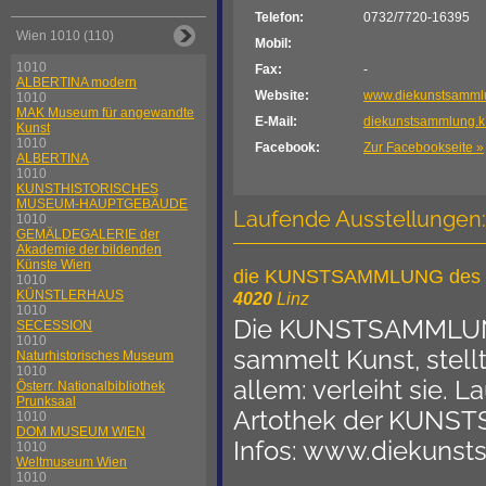
Telefon:
0732/7720-16395
Wien 1010 (110)
Mobil:
1010
Fax:
-
ALBERTINA modern
Website:
www.diekunstsamml
1010
MAK Museum für angewandte
E-Mail:
diekunstsammlung.k
Kunst
1010
Facebook:
Zur Facebookseite »
ALBERTINA
1010
KUNSTHISTORISCHES
MUSEUM-HAUPTGEBÄUDE
Laufende Ausstellungen:
1010
GEMÄLDEGALERIE der
Akademie der bildenden
Künste Wien
die KUNSTSAMMLUNG des La
1010
KÜNSTLERHAUS
4020
Linz
1010
Die KUNSTSAMMLUNG
SECESSION
1010
sammelt Kunst, stellt 
Naturhistorisches Museum
1010
allem: verleiht sie. 
Österr. Nationalbibliothek
Prunksaal
Artothek der KUNST
1010
DOM MUSEUM WIEN
Infos: www.diekunst
1010
Weltmuseum Wien
1010