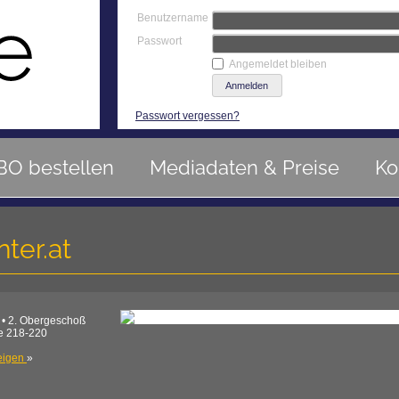
Benutzername
Passwort
Angemeldet bleiben
Passwort vergessen?
BO bestellen
Mediadaten & Preise
Ko
ter.at
 • 2. Obergeschoß
e 218-220
eigen
»