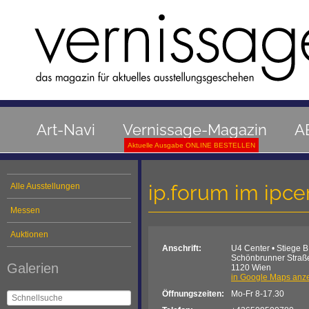
Art-Navi
Vernissage-Magazin
A
Aktuelle Ausgabe ONLINE BESTELLEN
ip.forum im ipcen
Alle Ausstellungen
Messen
Auktionen
Anschrift:
U4 Center • Stiege B
Schönbrunner Straß
Galerien
1120 Wien
in Google Maps anz
Öffnungszeiten:
Mo-Fr 8-17.30