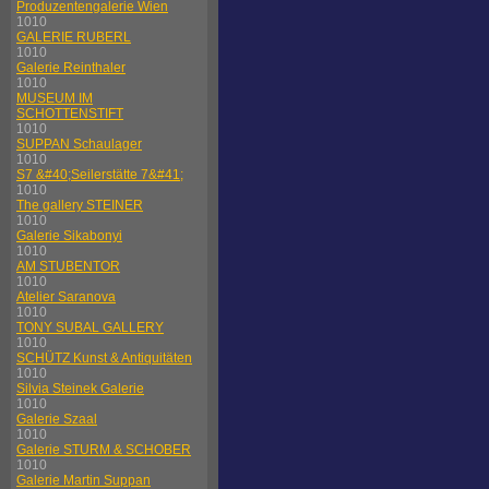
Produzentengalerie Wien
1010
GALERIE RUBERL
1010
Galerie Reinthaler
1010
MUSEUM IM
SCHOTTENSTIFT
1010
SUPPAN Schaulager
1010
S7 &#40;Seilerstätte 7&#41;
1010
The gallery STEINER
1010
Galerie Sikabonyi
1010
AM STUBENTOR
1010
Atelier Saranova
1010
TONY SUBAL GALLERY
1010
SCHÜTZ Kunst & Antiquitäten
1010
Silvia Steinek Galerie
1010
Galerie Szaal
1010
Galerie STURM & SCHOBER
1010
Galerie Martin Suppan