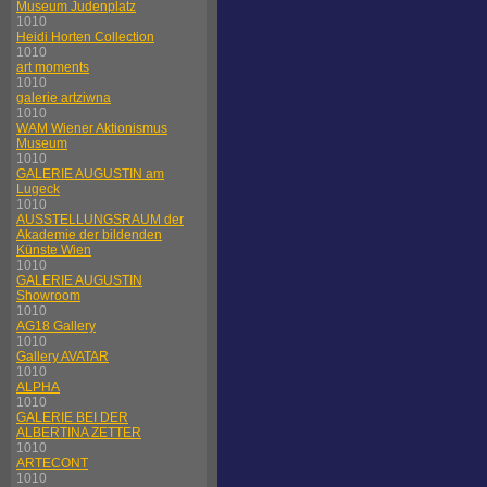
Museum Judenplatz
1010
Heidi Horten Collection
1010
art moments
1010
galerie artziwna
1010
WAM Wiener Aktionismus
Museum
1010
GALERIE AUGUSTIN am
Lugeck
1010
AUSSTELLUNGSRAUM der
Akademie der bildenden
Künste Wien
1010
GALERIE AUGUSTIN
Showroom
1010
AG18 Gallery
1010
Gallery AVATAR
1010
ALPHA
1010
GALERIE BEI DER
ALBERTINA ZETTER
1010
ARTECONT
1010