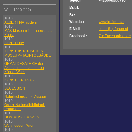
Telefon:
+436509500780
Mobil:
Wien 1010 (110)
Fax:
-
1010
Website:
www.ip-forum.at
ALBERTINA modern
1010
E-Mail:
kunst@ip-forum.at
MAK Museum für angewandte
Kunst
Facebook:
Zur Facebookseite »
1010
ALBERTINA
1010
KUNSTHISTORISCHES
MUSEUM-HAUPTGEBÄUDE
1010
GEMÄLDEGALERIE der
Akademie der bildenden
Künste Wien
1010
KÜNSTLERHAUS
1010
SECESSION
1010
Naturhistorisches Museum
1010
Österr. Nationalbibliothek
Prunksaal
1010
DOM MUSEUM WIEN
1010
Weltmuseum Wien
1010