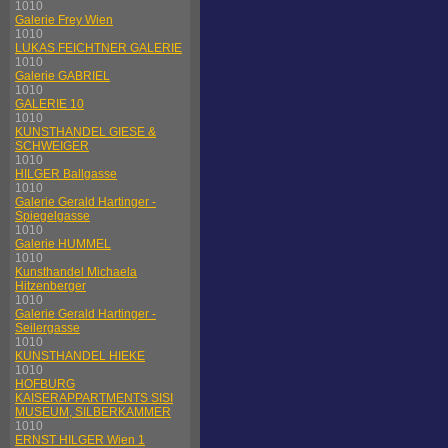
1010
Galerie Frey Wien
1010
LUKAS FEICHTNER GALERIE
1010
Galerie GABRIEL
1010
GALERIE 10
1010
KUNSTHANDEL GIESE &
SCHWEIGER
1010
HILGER Ballgasse
1010
Galerie Gerald Hartinger -
Spiegelgasse
1010
Galerie HUMMEL
1010
Kunsthandel Michaela
Hitzenberger
1010
Galerie Gerald Hartinger -
Seilergasse
1010
KUNSTHANDEL HIEKE
1010
HOFBURG
KAISERAPPARTMENTS SISI
MUSEUM, SILBERKAMMER
1010
ERNST HILGER Wien 1