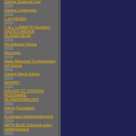
Galerie Emanuel Layr
1010
Galerie Lindengrün
1010
L.art VIENNA
1010
J. & L. LOBMEYR GesmbH -
ERSTES WIENER
GLASMUSEUM
1010
Mozarthaus Vienna
1010
Mezzanin
1010
Mario Mauroner Contemporary
Art Vienna
1010
Galerie Meyer Kainer
1010
MAGNET
1010
NÄCHST ST. STEPHAN
ROSEMARIE
SCHWARZWÄLDER
1010
Nitsch-Foundation
1010
Kunstraum Niederoesterreich
1010
ORTH-BLAU Schmuck antik /
zeitgenössisch
1010