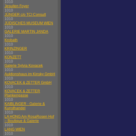
1010
Jesuiten Foyer
1010
JÜNGER c/o TCI Consult
1010
JÜDISCHES MUSEUM WIEN
1010
GALERIE MARTIN JANDA
1010
Krobath
1010
KRINZINGER
1010
KONZETT
1010
Galerie Sylvia Kovacek
1010
Auktionshaus im Kinsky GmbH
1010
KOVACEK & ZETTER GmbH
1010
KOVACEK & ZETTER
Plankengasse
1010
KAIBLINGER - Galerie &
Kunsthandel
1010
LA HONG Am RosaRosen Hof
– Boutique & Galerie
1010
LANG WIEN
1010