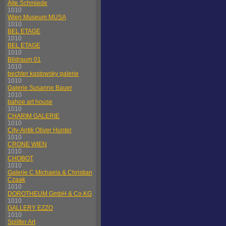
Alte Schmiede
1010
Wien Museum MUSA
1010
BEL ETAGE
1010
BEL ETAGE
1010
Bildraum 01
1010
bechter kastowsky galerie
1010
Galerie Susanne Bauer
1010
bahoe art house
1010
CHARIM GALERIE
1010
City-Antik Oliver Hunter
1010
CRONE WIEN
1010
CHOBOT
1010
Galerie C Michaela & Christian
Czaak
1010
DOROTHEUM GmbH & Co KG
1010
GALLERY EZZO
1010
Splitter Art