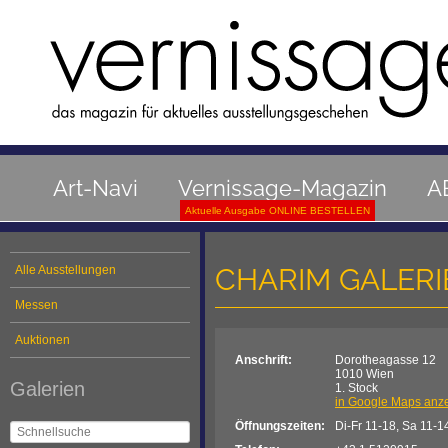
Art-Navi
Vernissage-Magazin
A
Aktuelle Ausgabe ONLINE BESTELLEN
CHARIM GALERI
Alle Ausstellungen
Messen
Auktionen
Anschrift:
Dorotheagasse 12
1010 Wien
Galerien
1. Stock
in Google Maps anz
Öffnungszeiten:
Di-Fr 11-18, Sa 11-1