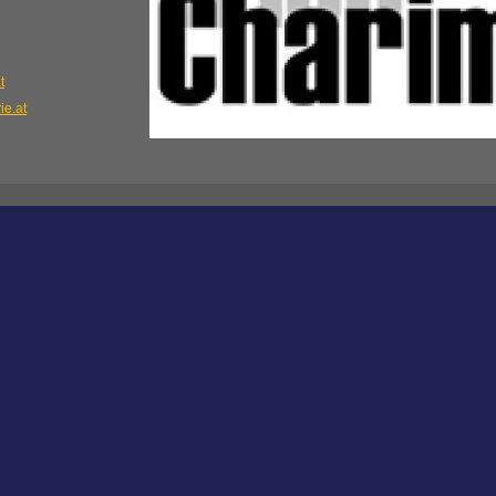
t
ie.at