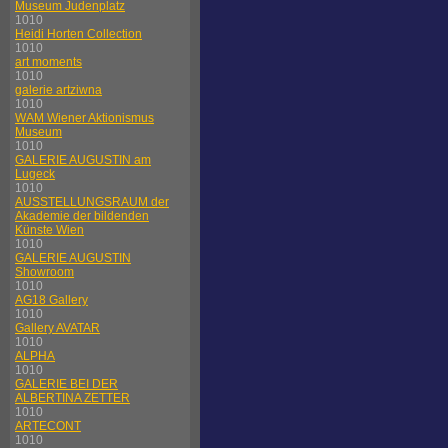
Museum Judenplatz
1010
Heidi Horten Collection
1010
art moments
1010
galerie artziwna
1010
WAM Wiener Aktionismus
Museum
1010
GALERIE AUGUSTIN am
Lugeck
1010
AUSSTELLUNGSRAUM der
Akademie der bildenden
Künste Wien
1010
GALERIE AUGUSTIN
Showroom
1010
AG18 Gallery
1010
Gallery AVATAR
1010
ALPHA
1010
GALERIE BEI DER
ALBERTINA ZETTER
1010
ARTECONT
1010