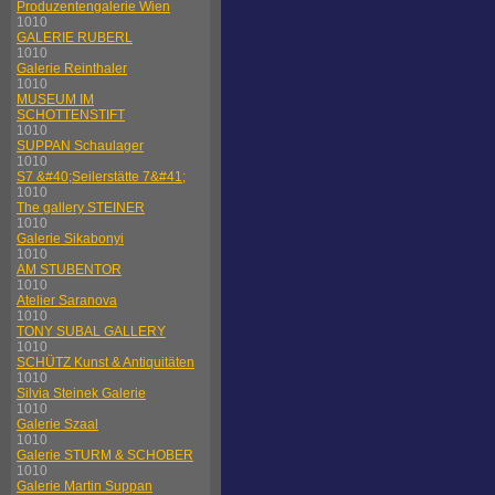
Produzentengalerie Wien
1010
GALERIE RUBERL
1010
Galerie Reinthaler
1010
MUSEUM IM
SCHOTTENSTIFT
1010
SUPPAN Schaulager
1010
S7 &#40;Seilerstätte 7&#41;
1010
The gallery STEINER
1010
Galerie Sikabonyi
1010
AM STUBENTOR
1010
Atelier Saranova
1010
TONY SUBAL GALLERY
1010
SCHÜTZ Kunst & Antiquitäten
1010
Silvia Steinek Galerie
1010
Galerie Szaal
1010
Galerie STURM & SCHOBER
1010
Galerie Martin Suppan