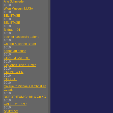
Alte Schmiede
1010
Wien Museum MUSA
1010
BEL ETAGE
1010
BEL ETAGE
1010
Bildraum 01
1010
bechter kastowsky galerie
1010
Galerie Susanne Bauer
1010
bahoe art house
1010
CHARIM GALERIE
1010
City-Antik Oliver Hunter
1010
CRONE WIEN
1010
CHOBOT
1010
Galerie C Michaela & Christian
Czaak
1010
DOROTHEUM GmbH & Co KG
1010
GALLERY EZZO
1010
Splitter Art