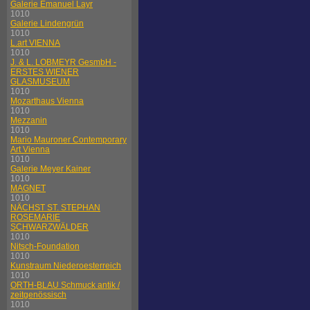
Galerie Emanuel Layr
1010
Galerie Lindengrün
1010
L.art VIENNA
1010
J. & L. LOBMEYR GesmbH -
ERSTES WIENER
GLASMUSEUM
1010
Mozarthaus Vienna
1010
Mezzanin
1010
Mario Mauroner Contemporary
Art Vienna
1010
Galerie Meyer Kainer
1010
MAGNET
1010
NÄCHST ST. STEPHAN
ROSEMARIE
SCHWARZWÄLDER
1010
Nitsch-Foundation
1010
Kunstraum Niederoesterreich
1010
ORTH-BLAU Schmuck antik /
zeitgenössisch
1010