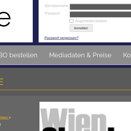
Benutzername
Passwort
Angemeldet bleiben
Passwort vergessen?
BO bestellen
Mediadaten & Preise
Ko
E
eigen
»
4