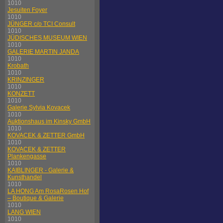
1010
Jesuiten Foyer
1010
JÜNGER c/o TCI Consult
1010
JÜDISCHES MUSEUM WIEN
1010
GALERIE MARTIN JANDA
1010
Krobath
1010
KRINZINGER
1010
KONZETT
1010
Galerie Sylvia Kovacek
1010
Auktionshaus im Kinsky GmbH
1010
KOVACEK & ZETTER GmbH
1010
KOVACEK & ZETTER
Plankengasse
1010
KAIBLINGER - Galerie &
Kunsthandel
1010
LA HONG Am RosaRosen Hof
– Boutique & Galerie
1010
LANG WIEN
1010