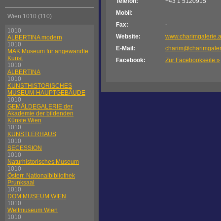
Telefon:
+43 1 5120915
Mobil:
Wien 1010 (110)
Fax:
-
1010
Website:
www.charimgalerie.a
ALBERTINA modern
1010
E-Mail:
charim@charimgaler
MAK Museum für angewandte
Kunst
Facebook:
Zur Facebookseite »
1010
ALBERTINA
1010
KUNSTHISTORISCHES
MUSEUM-HAUPTGEBÄUDE
1010
GEMÄLDEGALERIE der
Akademie der bildenden
Künste Wien
1010
KÜNSTLERHAUS
1010
SECESSION
1010
Naturhistorisches Museum
1010
Österr. Nationalbibliothek
Prunksaal
1010
DOM MUSEUM WIEN
1010
Weltmuseum Wien
1010