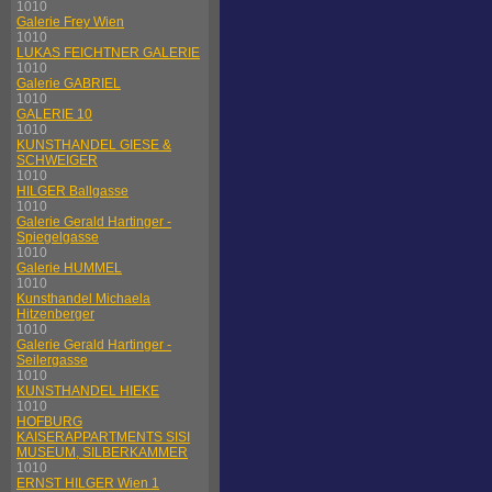
1010
Galerie Frey Wien
1010
LUKAS FEICHTNER GALERIE
1010
Galerie GABRIEL
1010
GALERIE 10
1010
KUNSTHANDEL GIESE &
SCHWEIGER
1010
HILGER Ballgasse
1010
Galerie Gerald Hartinger -
Spiegelgasse
1010
Galerie HUMMEL
1010
Kunsthandel Michaela
Hitzenberger
1010
Galerie Gerald Hartinger -
Seilergasse
1010
KUNSTHANDEL HIEKE
1010
HOFBURG
KAISERAPPARTMENTS SISI
MUSEUM, SILBERKAMMER
1010
ERNST HILGER Wien 1