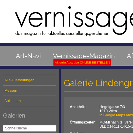
Art-Navi
Vernissage-Magazin
A
Aktuelle Ausgabe ONLINE BESTELLEN
Galerie Lindeng
Alle Ausstellungen
Messen
Auktionen
Anschrift:
Hegelgasse 7/3
1010 Wien
Galerien
in Google Maps anz
Öffnungszeiten:
MO/MI nach tel.Vere
DI.DO.FR.11-14/15-