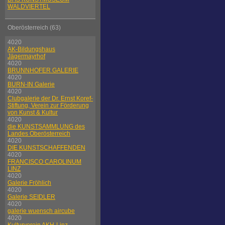
WALDVIERTEL
Oberösterreich (63)
4020
AK-Bildungshaus
Jägermayrhof
4020
BRUNNHOFER GALERIE
4020
BURN-IN Galerie
4020
Clubgalerie der Dr. Ernst Koref-
Stiftung, Verein zur Förderung
von Kunst & Kultur
4020
die KUNSTSAMMLUNG des
Landes Oberösterreich
4020
DIE KUNSTSCHAFFENDEN
4020
FRANCISCO CAROLINUM
LINZ
4020
Galerie Fröhlich
4020
Galerie SEIDLER
4020
galerie wuensch aircube
4020