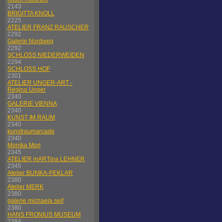
2143
BRIGITTA KNOLL
2225
ATELIER FRANZ RAUSCHER
2292
Galerie Nordweg
2292
SCHLOSS NIEDERWEIDEN
2294
SCHLOSS HOF
2301
ATELIER UNGER-ART -
Regina Unger
2340
GALERIE VIENNA
2340
KUNST IM RAUM
2340
kunstraumarcade
2340
Monika Mori
2345
ATELIER mARTina LEHNER
2345
Atelier BUNKA-PEKLAR
2380
Atelier MERK
2380
galerie michaela seif
2380
HANS FRONIUS MUSEUM
2384