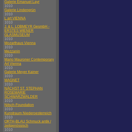
Galerie Emanuel Layr
1010
Galerie Lindengrün
1010
L.art VIENNA
1010
J. & L. LOBMEYR GesmbH -
ERSTES WIENER
GLASMUSEUM
1010
Mozarthaus Vienna
1010
Mezzanin
1010
Mario Mauroner Contemporary
Art Vienna
1010
Galerie Meyer Kainer
1010
MAGNET
1010
NÄCHST ST. STEPHAN
ROSEMARIE
SCHWARZWÄLDER
1010
Nitsch-Foundation
1010
Kunstraum Niederoesterreich
1010
ORTH-BLAU Schmuck antik /
zeitgenössisch
1010