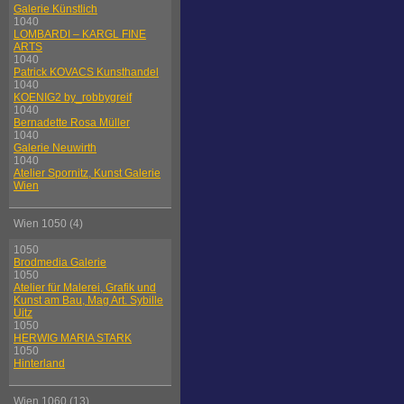
Galerie Künstlich
1040
LOMBARDI – KARGL FINE
ARTS
1040
Patrick KOVACS Kunsthandel
1040
KOENIG2 by_robbygreif
1040
Bernadette Rosa Müller
1040
Galerie Neuwirth
1040
Atelier Spornitz, Kunst Galerie
Wien
Wien 1050 (4)
1050
Brodmedia Galerie
1050
Atelier für Malerei, Grafik und
Kunst am Bau, Mag Art. Sybille
Uitz
1050
HERWIG MARIA STARK
1050
Hinterland
Wien 1060 (13)