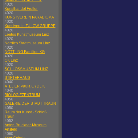
Kulturverein AKH-Linz
4020
Kunsthandel Freller
4020
KUNSTVEREIN PARADIGMA
4020
Kunstverein ZÜLOW GRUPPE
4020
Lentos Kunstmuseum Linz
4020
Nordico Stadtmuseum Linz
4020
NÖTTLING Familien KG
4020
OK Linz
4020
SCHLOSSMUSEUM LINZ
4020
STIFTERHAUS
4040
ATELIER Paula CYDLIK
4040
BIOLOGIEZENTRUM
4050
GALERIE DER STADT TRAUN
4050
Raum der Kunst - Schloß
Traun
4052
Anton-Bruckner-Museum
Ansfeld
4060