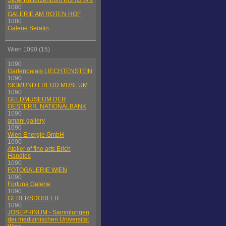
Slow. Kulturzentrum KOROTAN
1080
GALERIE AM ROTEN HOF
1080
Galerie Serafin
Wien 1090 (15)
1090
Gartenpalais LIECHTENSTEIN
1090
SIGMUND FREUD MUSEUM
1090
GELDMUSEUM DER
OESTERR. NATIONALBANK
1090
amani gallery
1090
Wien Energie GmbH
1090
Atelier of fine arts Erich
Handlos
1090
FOTOGALERIE WIEN
1090
Fortuna Galerie
1090
GERERSDORFER
1090
JOSEPHINUM - Sammlungen
der medizinischen Universität