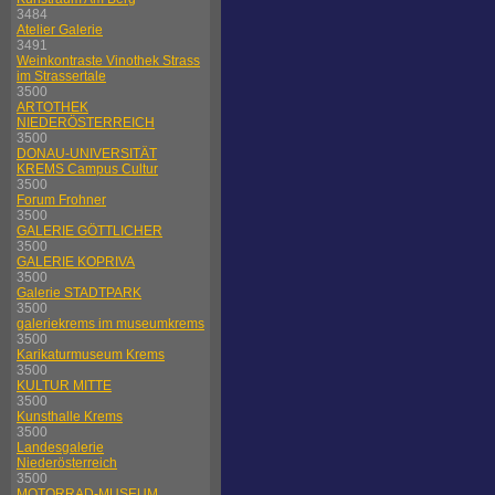
3484
Atelier Galerie
3491
Weinkontraste Vinothek Strass
im Strassertale
3500
ARTOTHEK
NIEDERÖSTERREICH
3500
DONAU-UNIVERSITÄT
KREMS Campus Cultur
3500
Forum Frohner
3500
GALERIE GÖTTLICHER
3500
GALERIE KOPRIVA
3500
Galerie STADTPARK
3500
galeriekrems im museumkrems
3500
Karikaturmuseum Krems
3500
KULTUR MITTE
3500
Kunsthalle Krems
3500
Landesgalerie
Niederösterreich
3500
MOTORRAD-MUSEUM