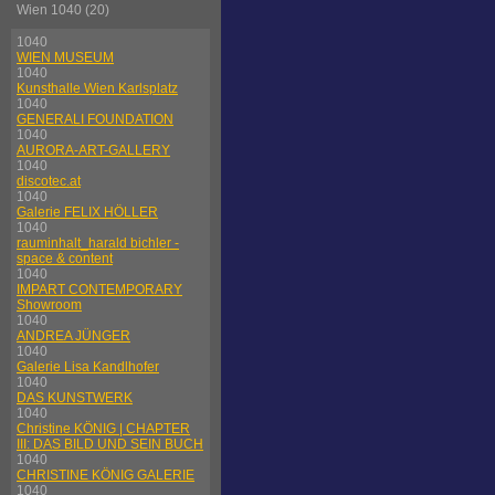
Wien 1040 (20)
1040
WIEN MUSEUM
1040
Kunsthalle Wien Karlsplatz
1040
GENERALI FOUNDATION
1040
AURORA-ART-GALLERY
1040
discotec.at
1040
Galerie FELIX HÖLLER
1040
rauminhalt_harald bichler -
space & content
1040
IMPART CONTEMPORARY
Showroom
1040
ANDREA JÜNGER
1040
Galerie Lisa Kandlhofer
1040
DAS KUNSTWERK
1040
Christine KÖNIG | CHAPTER
III: DAS BILD UND SEIN BUCH
1040
CHRISTINE KÖNIG GALERIE
1040