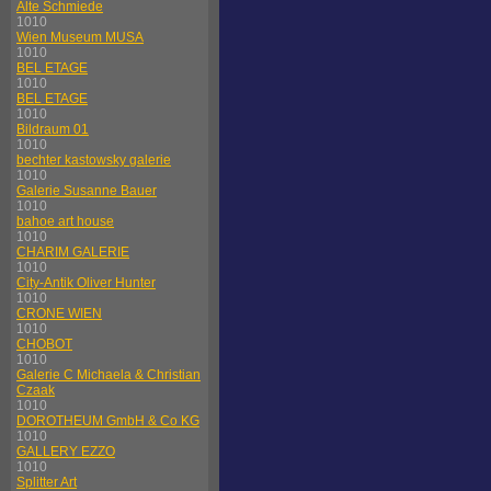
Alte Schmiede
1010
Wien Museum MUSA
1010
BEL ETAGE
1010
BEL ETAGE
1010
Bildraum 01
1010
bechter kastowsky galerie
1010
Galerie Susanne Bauer
1010
bahoe art house
1010
CHARIM GALERIE
1010
City-Antik Oliver Hunter
1010
CRONE WIEN
1010
CHOBOT
1010
Galerie C Michaela & Christian
Czaak
1010
DOROTHEUM GmbH & Co KG
1010
GALLERY EZZO
1010
Splitter Art