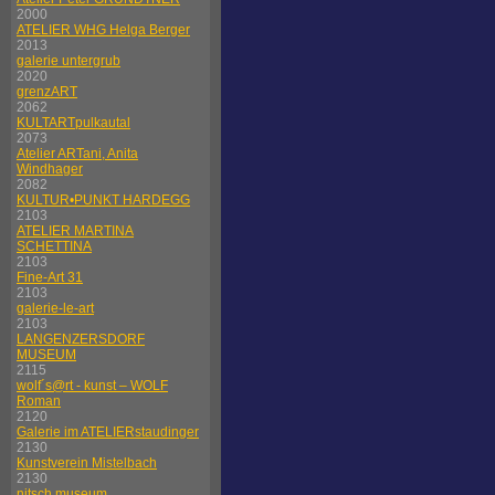
2000
ATELIER WHG Helga Berger
2013
galerie untergrub
2020
grenzART
2062
KULTARTpulkautal
2073
Atelier ARTani, Anita
Windhager
2082
KULTUR•PUNKT HARDEGG
2103
ATELIER MARTINA
SCHETTINA
2103
Fine-Art 31
2103
galerie-le-art
2103
LANGENZERSDORF
MUSEUM
2115
wolf´s@rt - kunst – WOLF
Roman
2120
Galerie im ATELIERstaudinger
2130
Kunstverein Mistelbach
2130
nitsch museum