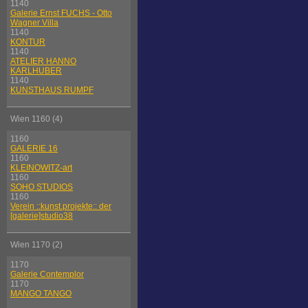
1140
Galerie Ernst FUCHS - Otto
Wagner Villa
1140
KONTUR
1140
ATELIER HANNO
KARLHUBER
1140
KUNSTHAUS RUMPF
Wien 1160 (4)
1160
GALERIE 16
1160
KLEINOWITZ-art
1160
SOHO STUDIOS
1160
Verein ::kunst.projekte:: der
[galerie]studio38
Wien 1170 (2)
1170
Galerie Contemplor
1170
MANGO TANGO