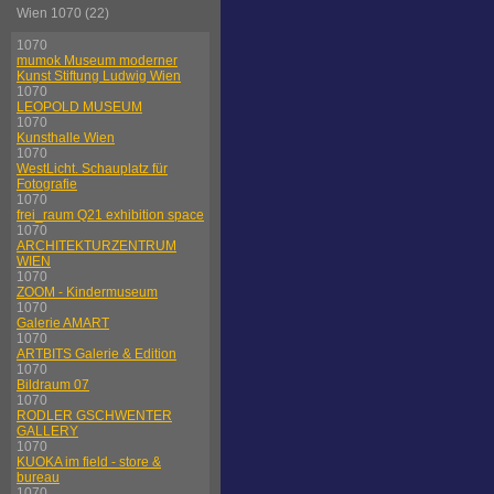
Wien 1070 (22)
1070
mumok Museum moderner
Kunst Stiftung Ludwig Wien
1070
LEOPOLD MUSEUM
1070
Kunsthalle Wien
1070
WestLicht. Schauplatz für
Fotografie
1070
frei_raum Q21 exhibition space
1070
ARCHITEKTURZENTRUM
WIEN
1070
ZOOM - Kindermuseum
1070
Galerie AMART
1070
ARTBITS Galerie & Edition
1070
Bildraum 07
1070
RODLER GSCHWENTER
GALLERY
1070
KUOKA im field - store &
bureau
1070