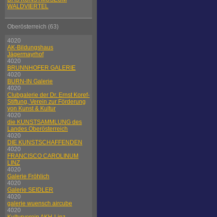
WALDVIERTEL
Oberösterreich (63)
4020
AK-Bildungshaus
Jägermayrhof
4020
BRUNNHOFER GALERIE
4020
BURN-IN Galerie
4020
Clubgalerie der Dr. Ernst Koref-
Stiftung, Verein zur Förderung
von Kunst & Kultur
4020
die KUNSTSAMMLUNG des
Landes Oberösterreich
4020
DIE KUNSTSCHAFFENDEN
4020
FRANCISCO CAROLINUM
LINZ
4020
Galerie Fröhlich
4020
Galerie SEIDLER
4020
galerie wuensch aircube
4020