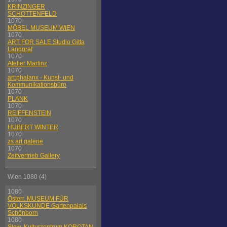
KRINZINGER
SCHOTTENFELD
1070
MÖBEL MUSEUM WIEN
1070
ART FOR SALE Studio Gitta
Landgraf
1070
Atelier Martinz
1070
art:phalanx - Kunst- und
Kommunikationsbüro
1070
PLANK
1070
REIFFENSTEIN
1070
HUBERT WINTER
1070
zs art galerie
1070
Zeitvertrieb Gallery
Wien 1080 (4)
1080
Österr. MUSEUM FÜR
VOLKSKUNDE Gartenpalais
Schönborn
1080