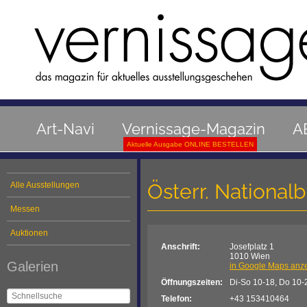
Art-Navi
Vernissage-Magazin
A
Aktuelle Ausgabe ONLINE BESTELLEN
Österr. National
Alle Ausstellungen
Messen
Auktionen
Anschrift:
Josefplatz 1
1010 Wien
Galerien
in Google Maps anz
Öffnungszeiten:
Di-So 10-18, Do 10-
Telefon:
+43 153410464