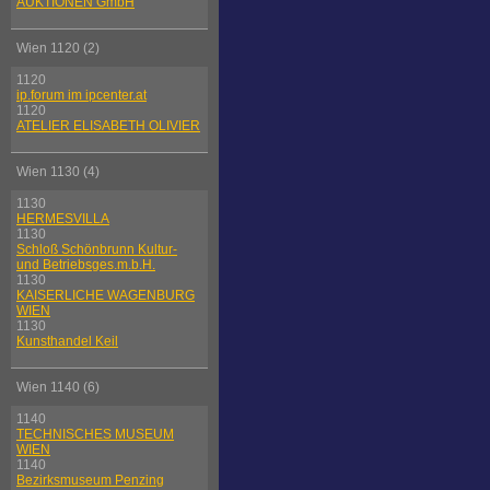
AUKTIONEN GmbH
Wien 1120 (2)
1120
ip.forum im ipcenter.at
1120
ATELIER ELISABETH OLIVIER
Wien 1130 (4)
1130
HERMESVILLA
1130
Schloß Schönbrunn Kultur-
und Betriebsges.m.b.H.
1130
KAISERLICHE WAGENBURG
WIEN
1130
Kunsthandel Keil
Wien 1140 (6)
1140
TECHNISCHES MUSEUM
WIEN
1140
Bezirksmuseum Penzing