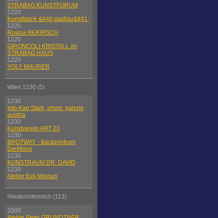
STRABAG KUNSTFORUM
1220
Kunstfabrik &#40;stadlau&#41;
1220
Rosina REKIRSCH
1220
GIRONCOLI-KRISTALL im
STRABAG HAUS
1220
YOLY MAURER
Wien 1230 (5)
1230
Info Karl Stark, ehem. galerie
austria
1230
Kunstverein ART 23
1230
BROTWAY - Backzentrum
DerMann
1230
KUNSTRAUM DR. DAVID
1230
Atelier Eva Meloun
Niederösterreich (113)
2000
Atelier Peter GRUNDTNER