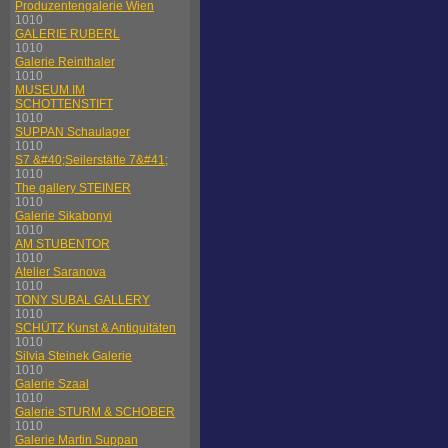
Produzentengalerie Wien
1010
GALERIE RUBERL
1010
Galerie Reinthaler
1010
MUSEUM IM
SCHOTTENSTIFT
1010
SUPPAN Schaulager
1010
S7 &#40;Seilerstätte 7&#41;
1010
The gallery STEINER
1010
Galerie Sikabonyi
1010
AM STUBENTOR
1010
Atelier Saranova
1010
TONY SUBAL GALLERY
1010
SCHÜTZ Kunst & Antiquitäten
1010
Silvia Steinek Galerie
1010
Galerie Szaal
1010
Galerie STURM & SCHOBER
1010
Galerie Martin Suppan