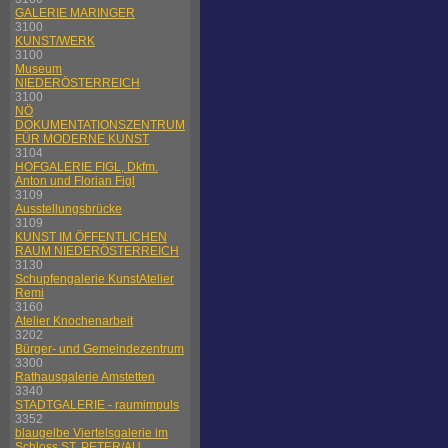
GALERIE MARINGER
3100
KUNST/WERK
3100
Museum
NIEDERÖSTERREICH
3100
NÖ
DOKUMENTATIONSZENTRUM
FÜR MODERNE KUNST
3104
HOFGALERIE FIGL, Dkfm.
Anton und Florian Figl
3109
Ausstellungsbrücke
3109
KUNST IM ÖFFENTLICHEN
RAUM NIEDERÖSTERREICH
3130
Schupfengalerie KunstAtelier
Remi
3160
Atelier Knochenarbeit
3202
Bürger- und Gemeindezentrum
3300
Rathausgalerie Amstetten
3340
STADTGALERIE - raumimpuls
3352
blaugelbe Viertelsgalerie im
Schloss ST. PETER/AU