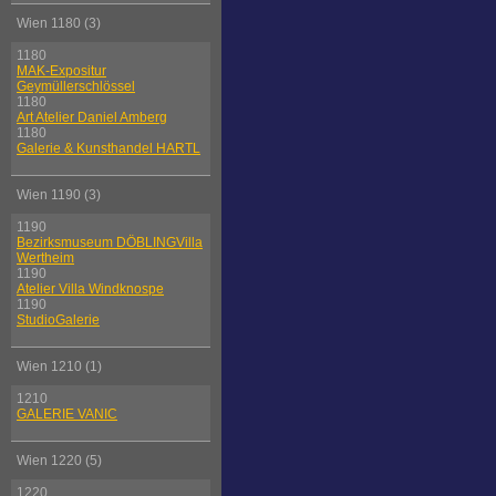
Wien 1180 (3)
1180
MAK-Expositur
Geymüllerschlössel
1180
Art Atelier Daniel Amberg
1180
Galerie & Kunsthandel HARTL
Wien 1190 (3)
1190
Bezirksmuseum DÖBLINGVilla
Wertheim
1190
Atelier Villa Windknospe
1190
StudioGalerie
Wien 1210 (1)
1210
GALERIE VANIC
Wien 1220 (5)
1220