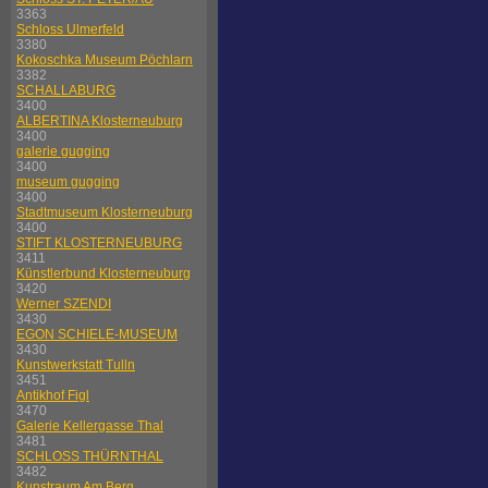
3363
Schloss Ulmerfeld
3380
Kokoschka Museum Pöchlarn
3382
SCHALLABURG
3400
ALBERTINA Klosterneuburg
3400
galerie gugging
3400
museum gugging
3400
Stadtmuseum Klosterneuburg
3400
STIFT KLOSTERNEUBURG
3411
Künstlerbund Klosterneuburg
3420
Werner SZENDI
3430
EGON SCHIELE-MUSEUM
3430
Kunstwerkstatt Tulln
3451
Antikhof Figl
3470
Galerie Kellergasse Thal
3481
SCHLOSS THÜRNTHAL
3482
Kunstraum Am Berg