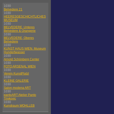
1030
Belvedere 21
1030
HEERESGESCHICHTLICHES
MUSEUM
1030
BELVEDERE, Unteres
Belvedere & Orangerie
1030
BELVEDERE, Oberes
Belvedere
1030
KUNST HAUS WIEN. Museum
Hundertwasser
1030
Arnold Schönberg Center
1030
FOTO ARSENAL WIEN
1030
Verein KunstPlatzl
1030
KLEINE GALERIE
1030
Salon modena ART
1030
pantoART Atelier Panto
Trivkovic
1030
Kunstraum WOHLLEB