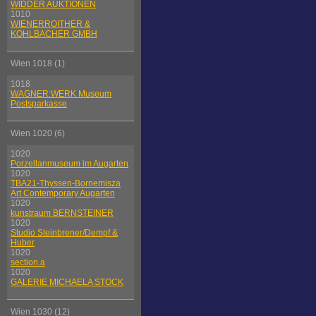
WIDDER AUKTIONEN
1010
WIENERROITHER &
KOHLBACHER GMBH
Wien 1018 (1)
1018
WAGNER:WERK Museum
Postsparkasse
Wien 1020 (6)
1020
Porzellanmuseum im Augarten
1020
TBA21-Thyssen-Bornemisza
Art Contemporary Augarten
1020
kunstraum BERNSTEINER
1020
Studio Steinbrener/Dempf &
Huber
1020
section.a
1020
GALERIE MICHAELA STOCK
Wien 1030 (12)