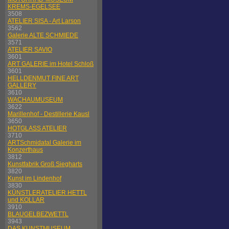
KREMS-EGELSEE
3508
ATELIER SISA - Art Larson
3562
Galerie ALTE SCHMIEDE
3571
ATELIER SAVIO
3601
ART GALERIE im Hotel Schloß
3601
HELLDENMUT FINE ART
GALLERY
3610
WACHAUMUSEUM
3622
Marillenhof - Destillerie Kausl
3650
HOTGLASS ATELIER
3710
ARTSchmidatal Galerie im
Konzerthaus
3812
Kunstfabrik Groß Siegharts
3820
Kunst im Lindenhof
3830
KÜNSTLERATELIER HETTL
und KOLLAR
3910
BLAUGELBEZWETTL
3943
DAS KUNSTMUSEUM