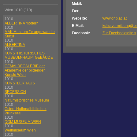
Mobil:
Wien 1010 (110)
Fax:
-
Website:
www.onb.ac.at
1010
ALBERTINA modern
E-Mail:
kulturvermittlung@on
1010
MAK Museum für angewandte
Facebook:
Zur Facebookseite »
Kunst
1010
ALBERTINA
1010
KUNSTHISTORISCHES
MUSEUM-HAUPTGEBÄUDE
1010
GEMÄLDEGALERIE der
Akademie der bildenden
Künste Wien
1010
KÜNSTLERHAUS
1010
SECESSION
1010
Naturhistorisches Museum
1010
Österr. Nationalbibliothek
Prunksaal
1010
DOM MUSEUM WIEN
1010
Weltmuseum Wien
1010