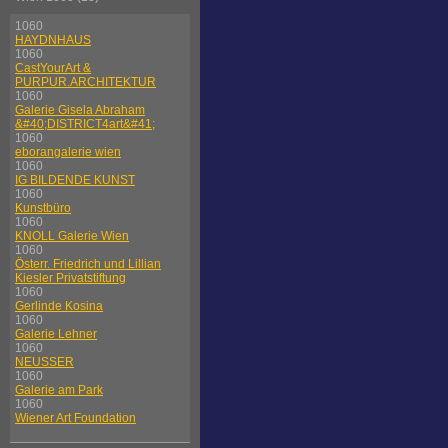
1060
HAYDNHAUS
1060
CastYourArt &
PURPUR.ARCHITEKTUR
1060
Galerie Gisela Abraham
&#40;DISTRICT4art&#41;
1060
eborangalerie wien
1060
IG BILDENDE KUNST
1060
Kunstbüro
1060
KNOLL Galerie Wien
1060
Österr. Friedrich und Lillian
Kiesler Privatstiftung
1060
Gerlinde Kosina
1060
Galerie Lehner
1060
NEUSSER
1060
Galerie am Park
1060
Wiener Art Foundation