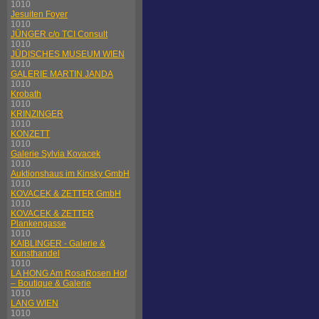
1010
Jesuiten Foyer
1010
JÜNGER c/o TCI Consult
1010
JÜDISCHES MUSEUM WIEN
1010
GALERIE MARTIN JANDA
1010
Krobath
1010
KRINZINGER
1010
KONZETT
1010
Galerie Sylvia Kovacek
1010
Auktionshaus im Kinsky GmbH
1010
KOVACEK & ZETTER GmbH
1010
KOVACEK & ZETTER
Plankengasse
1010
KAIBLINGER - Galerie &
Kunsthandel
1010
LA HONG Am RosaRosen Hof
– Boutique & Galerie
1010
LANG WIEN
1010