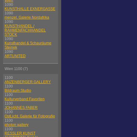
Wien
1090
KUNSTHALLE EXNERGASSE
1090
menzel. Galerie Nordafrika
1090
KUNSTHANDEL /
RAHMENFACHHANDEL
STOCK
1090
Kunsthandel & Schauräume
Steinek
1090
ARTUNITED
Wien 1100 (7)
1100
ANZENBERGER GALLERY
1100
Bildraum Studio
1100
Kulturverband Favoriten
1100
JOHANNES FABER
1100
OstLicht. Galerie für Fotografie
1100
photon gallery
1100
RESSLER KUNST