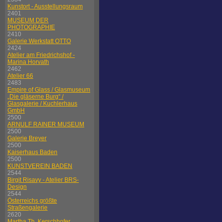
Kunstort - Ausstellungsraum
2401
MUSEUM DER
PHOTOGRAPHIE
2410
Galerie Werkstatt OTTO
2424
Atelier am Friedrichshof -
Marina Horvath
2462
Atelier 66
2483
Empire of Glass / Glasmuseum
„Die gläserne Burg“ /
Glasgalerie / Kuchlerhaus
GmbH
2500
ARNULF RAINER MUSEUM
2500
Galerie Breyer
2500
Kaiserhaus Baden
2500
KUNSTVEREIN BADEN
2544
Birgit Risavy - Atelier BRS-
Design
2544
Österreichs größte
Straßengalerie
2620
Martha Th. Kerschhofer