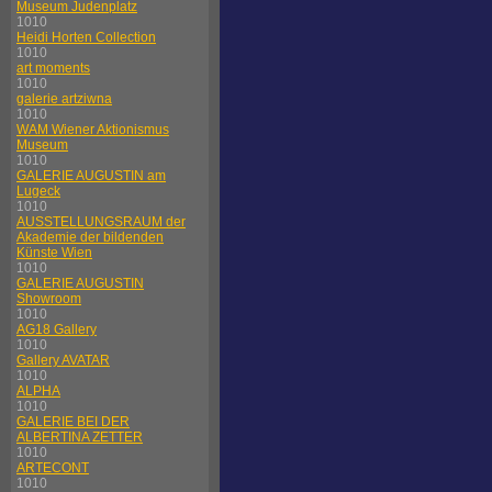
Museum Judenplatz
1010
Heidi Horten Collection
1010
art moments
1010
galerie artziwna
1010
WAM Wiener Aktionismus
Museum
1010
GALERIE AUGUSTIN am
Lugeck
1010
AUSSTELLUNGSRAUM der
Akademie der bildenden
Künste Wien
1010
GALERIE AUGUSTIN
Showroom
1010
AG18 Gallery
1010
Gallery AVATAR
1010
ALPHA
1010
GALERIE BEI DER
ALBERTINA ZETTER
1010
ARTECONT
1010