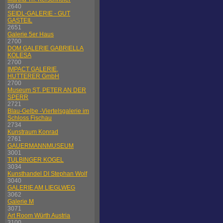
2640
SEIDL-GALERIE - GUT
GASTEIL
2651
Galerie 5er Haus
2700
DOM GALERIE GABRIELLA
KOLESA
2700
IMPACT GALERIE,
HUTTERER GmbH
2700
Museum ST. PETER AN DER
SPERR
2721
Blau-Gelbe -Viertelsgalerie im
Schloss Fischau
2734
Kunstraum Konrad
2761
GAUERMANNMUSEUM
3001
TULBINGER KOGEL
3034
Kunsthandel DI Stephan Wolf
3040
GALERIE AM LIEGLWEG
3062
Galerie M
3071
Art Room Würth Austria
3100