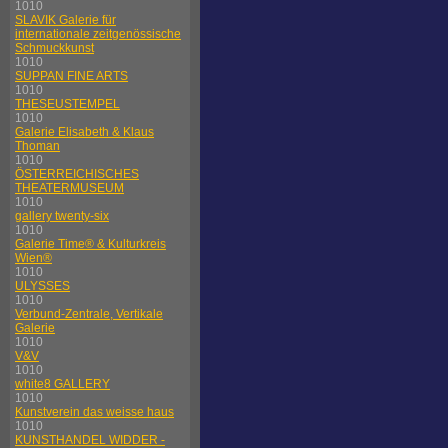
1010
SLAVIK Galerie für
internationale zeitgenössische
Schmuckkunst
1010
SUPPAN FINE ARTS
1010
THESEUSTEMPEL
1010
Galerie Elisabeth & Klaus
Thoman
1010
ÖSTERREICHISCHES
THEATERMUSEUM
1010
gallery twenty-six
1010
Galerie Time® & Kulturkreis
Wien®
1010
ULYSSES
1010
Verbund-Zentrale, Vertikale
Galerie
1010
V&V
1010
white8 GALLERY
1010
Kunstverein das weisse haus
1010
KUNSTHANDEL WIDDER -