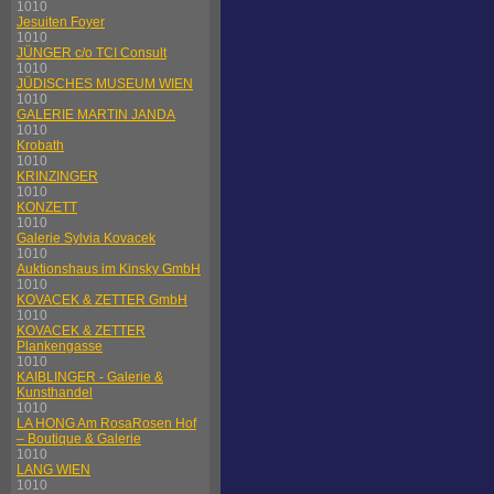
1010
Jesuiten Foyer
1010
JÜNGER c/o TCI Consult
1010
JÜDISCHES MUSEUM WIEN
1010
GALERIE MARTIN JANDA
1010
Krobath
1010
KRINZINGER
1010
KONZETT
1010
Galerie Sylvia Kovacek
1010
Auktionshaus im Kinsky GmbH
1010
KOVACEK & ZETTER GmbH
1010
KOVACEK & ZETTER
Plankengasse
1010
KAIBLINGER - Galerie &
Kunsthandel
1010
LA HONG Am RosaRosen Hof
– Boutique & Galerie
1010
LANG WIEN
1010