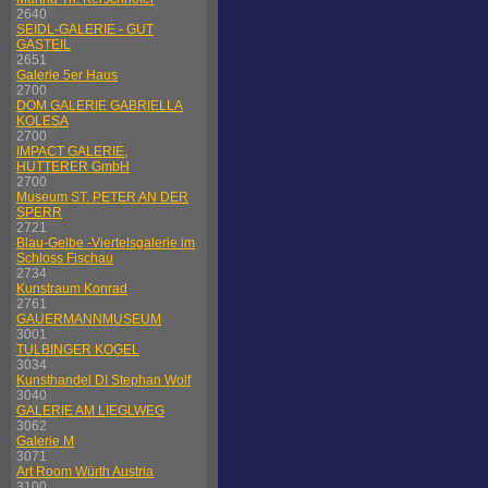
2640
SEIDL-GALERIE - GUT
GASTEIL
2651
Galerie 5er Haus
2700
DOM GALERIE GABRIELLA
KOLESA
2700
IMPACT GALERIE,
HUTTERER GmbH
2700
Museum ST. PETER AN DER
SPERR
2721
Blau-Gelbe -Viertelsgalerie im
Schloss Fischau
2734
Kunstraum Konrad
2761
GAUERMANNMUSEUM
3001
TULBINGER KOGEL
3034
Kunsthandel DI Stephan Wolf
3040
GALERIE AM LIEGLWEG
3062
Galerie M
3071
Art Room Würth Austria
3100