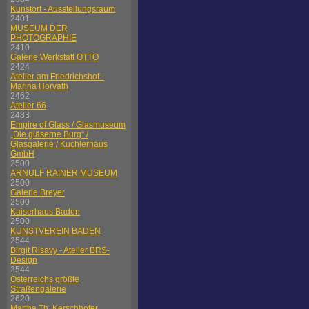
Kunstort - Ausstellungsraum
2401
MUSEUM DER
PHOTOGRAPHIE
2410
Galerie Werkstatt OTTO
2424
Atelier am Friedrichshof -
Marina Horvath
2462
Atelier 66
2483
Empire of Glass / Glasmuseum
„Die gläserne Burg“ /
Glasgalerie / Kuchlerhaus
GmbH
2500
ARNULF RAINER MUSEUM
2500
Galerie Breyer
2500
Kaiserhaus Baden
2500
KUNSTVEREIN BADEN
2544
Birgit Risavy - Atelier BRS-
Design
2544
Österreichs größte
Straßengalerie
2620
Martha Th. Kerschhofer