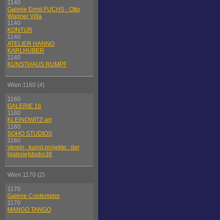
1140
Galerie Ernst FUCHS - Otto
Wagner Villa
1140
KONTUR
1140
ATELIER HANNO
KARLHUBER
1140
KUNSTHAUS RUMPF
Wien 1160 (4)
1160
GALERIE 16
1160
KLEINOWITZ-art
1160
SOHO STUDIOS
1160
Verein ::kunst.projekte:: der
[galerie]studio38
Wien 1170 (2)
1170
Galerie Contemplor
1170
MANGO TANGO