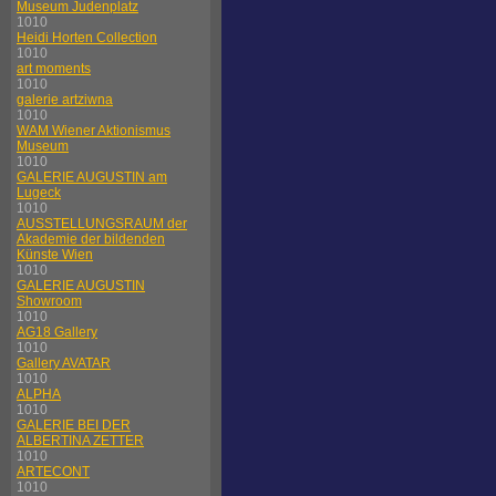
Museum Judenplatz
1010
Heidi Horten Collection
1010
art moments
1010
galerie artziwna
1010
WAM Wiener Aktionismus
Museum
1010
GALERIE AUGUSTIN am
Lugeck
1010
AUSSTELLUNGSRAUM der
Akademie der bildenden
Künste Wien
1010
GALERIE AUGUSTIN
Showroom
1010
AG18 Gallery
1010
Gallery AVATAR
1010
ALPHA
1010
GALERIE BEI DER
ALBERTINA ZETTER
1010
ARTECONT
1010