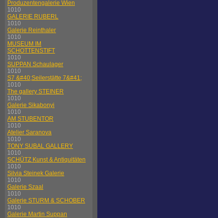
Produzentengalerie Wien
1010
GALERIE RUBERL
1010
Galerie Reinthaler
1010
MUSEUM IM
SCHOTTENSTIFT
1010
SUPPAN Schaulager
1010
S7 &#40;Seilerstätte 7&#41;
1010
The gallery STEINER
1010
Galerie Sikabonyi
1010
AM STUBENTOR
1010
Atelier Saranova
1010
TONY SUBAL GALLERY
1010
SCHÜTZ Kunst & Antiquitäten
1010
Silvia Steinek Galerie
1010
Galerie Szaal
1010
Galerie STURM & SCHOBER
1010
Galerie Martin Suppan