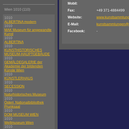
Mobil:
Wien 1010 (110)
Fax:
+49 371-4884499
Website:
www.kunstsammlung
1010
ALBERTINA modern
E-Mail:
kunstsammlungen@s
1010
MAK Museum für angewandte
Facebook:
-
Kunst
1010
ALBERTINA
1010
KUNSTHISTORISCHES
MUSEUM-HAUPTGEBÄUDE
1010
GEMÄLDEGALERIE der
Akademie der bildenden
Künste Wien
1010
KÜNSTLERHAUS
1010
SECESSION
1010
Naturhistorisches Museum
1010
Österr. Nationalbibliothek
Prunksaal
1010
DOM MUSEUM WIEN
1010
Weltmuseum Wien
1010