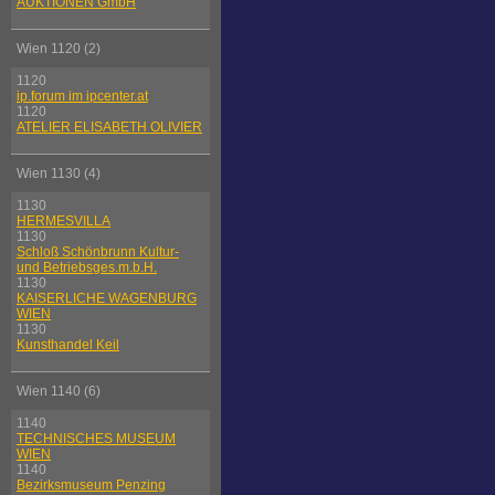
AUKTIONEN GmbH
Wien 1120 (2)
1120
ip.forum im ipcenter.at
1120
ATELIER ELISABETH OLIVIER
Wien 1130 (4)
1130
HERMESVILLA
1130
Schloß Schönbrunn Kultur-
und Betriebsges.m.b.H.
1130
KAISERLICHE WAGENBURG
WIEN
1130
Kunsthandel Keil
Wien 1140 (6)
1140
TECHNISCHES MUSEUM
WIEN
1140
Bezirksmuseum Penzing