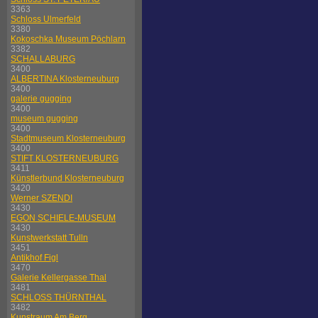
3363
Schloss Ulmerfeld
3380
Kokoschka Museum Pöchlarn
3382
SCHALLABURG
3400
ALBERTINA Klosterneuburg
3400
galerie gugging
3400
museum gugging
3400
Stadtmuseum Klosterneuburg
3400
STIFT KLOSTERNEUBURG
3411
Künstlerbund Klosterneuburg
3420
Werner SZENDI
3430
EGON SCHIELE-MUSEUM
3430
Kunstwerkstatt Tulln
3451
Antikhof Figl
3470
Galerie Kellergasse Thal
3481
SCHLOSS THÜRNTHAL
3482
Kunstraum Am Berg