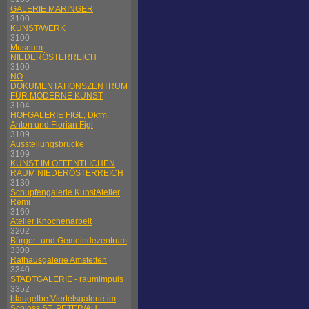
GALERIE MARINGER
3100
KUNST/WERK
3100
Museum
NIEDERÖSTERREICH
3100
NÖ
DOKUMENTATIONSZENTRUM
FÜR MODERNE KUNST
3104
HOFGALERIE FIGL, Dkfm.
Anton und Florian Figl
3109
Ausstellungsbrücke
3109
KUNST IM ÖFFENTLICHEN
RAUM NIEDERÖSTERREICH
3130
Schupfengalerie KunstAtelier
Remi
3160
Atelier Knochenarbeit
3202
Bürger- und Gemeindezentrum
3300
Rathausgalerie Amstetten
3340
STADTGALERIE - raumimpuls
3352
blaugelbe Viertelsgalerie im
Schloss ST. PETER/AU