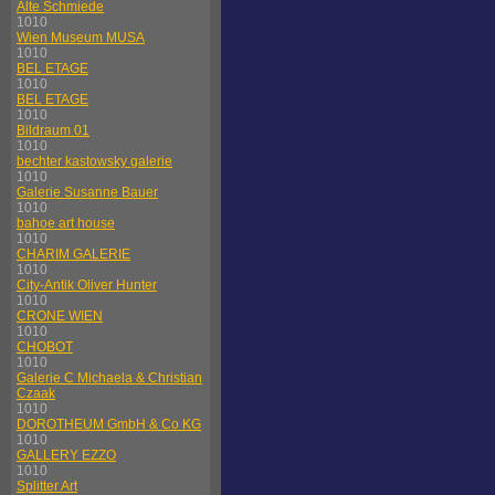
Alte Schmiede
1010
Wien Museum MUSA
1010
BEL ETAGE
1010
BEL ETAGE
1010
Bildraum 01
1010
bechter kastowsky galerie
1010
Galerie Susanne Bauer
1010
bahoe art house
1010
CHARIM GALERIE
1010
City-Antik Oliver Hunter
1010
CRONE WIEN
1010
CHOBOT
1010
Galerie C Michaela & Christian
Czaak
1010
DOROTHEUM GmbH & Co KG
1010
GALLERY EZZO
1010
Splitter Art