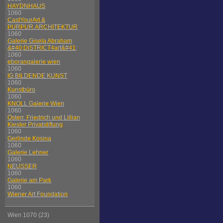
HAYDNHAUS
1060
CastYourArt &
PURPUR.ARCHITEKTUR
1060
Galerie Gisela Abraham
&#40;DISTRICT4art&#41;
1060
eborangalerie wien
1060
IG BILDENDE KUNST
1060
Kunstbüro
1060
KNOLL Galerie Wien
1060
Österr. Friedrich und Lillian
Kiesler Privatstiftung
1060
Gerlinde Kosina
1060
Galerie Lehner
1060
NEUSSER
1060
Galerie am Park
1060
Wiener Art Foundation
Wien 1070 (23)