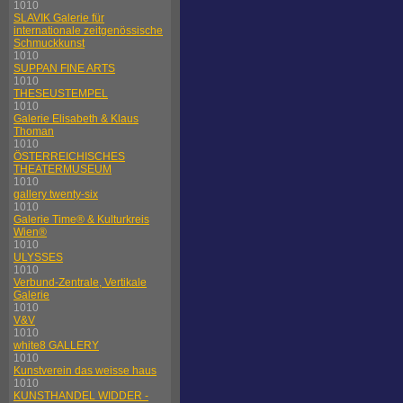
1010
SLAVIK Galerie für
internationale zeitgenössische
Schmuckkunst
1010
SUPPAN FINE ARTS
1010
THESEUSTEMPEL
1010
Galerie Elisabeth & Klaus
Thoman
1010
ÖSTERREICHISCHES
THEATERMUSEUM
1010
gallery twenty-six
1010
Galerie Time® & Kulturkreis
Wien®
1010
ULYSSES
1010
Verbund-Zentrale, Vertikale
Galerie
1010
V&V
1010
white8 GALLERY
1010
Kunstverein das weisse haus
1010
KUNSTHANDEL WIDDER -