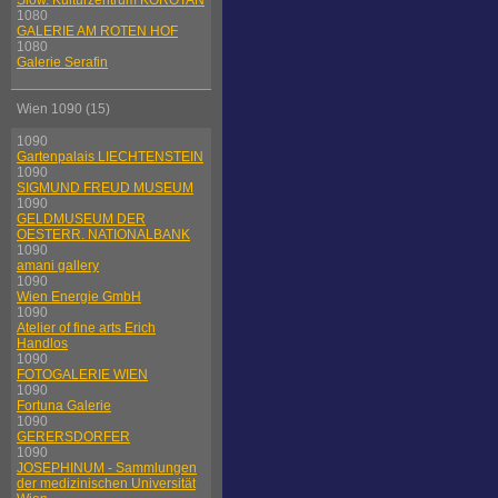
Slow. Kulturzentrum KOROTAN
1080
GALERIE AM ROTEN HOF
1080
Galerie Serafin
Wien 1090 (15)
1090
Gartenpalais LIECHTENSTEIN
1090
SIGMUND FREUD MUSEUM
1090
GELDMUSEUM DER
OESTERR. NATIONALBANK
1090
amani gallery
1090
Wien Energie GmbH
1090
Atelier of fine arts Erich
Handlos
1090
FOTOGALERIE WIEN
1090
Fortuna Galerie
1090
GERERSDORFER
1090
JOSEPHINUM - Sammlungen
der medizinischen Universität