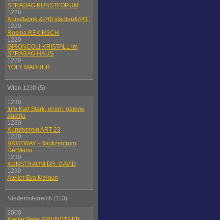
STRABAG KUNSTFORUM
1220
Kunstfabrik &#40;stadlau&#41;
1220
Rosina REKIRSCH
1220
GIRONCOLI-KRISTALL im
STRABAG HAUS
1220
YOLY MAURER
Wien 1230 (5)
1230
Info Karl Stark, ehem. galerie
austria
1230
Kunstverein ART 23
1230
BROTWAY - Backzentrum
DerMann
1230
KUNSTRAUM DR. DAVID
1230
Atelier Eva Meloun
Niederösterreich (113)
2000
Atelier Peter GRUNDTNER