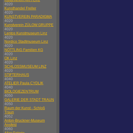
Kulturverein AKH-Linz
4020
Kunsthandel Freller
4020
KUNSTVEREIN PARADIGMA
4020
Kunstverein ZÜLOW GRUPPE
4020
Lentos Kunstmuseum Linz
4020
Nordico Stadtmuseum Linz
4020
NÖTTLING Familien KG
4020
OK Linz
4020
SCHLOSSMUSEUM LINZ
4020
STIFTERHAUS
4040
ATELIER Paula CYDLIK
4040
BIOLOGIEZENTRUM
4050
GALERIE DER STADT TRAUN
4050
Raum der Kunst - Schloß
Traun
4052
Anton-Bruckner-Museum
Ansfeld
4060