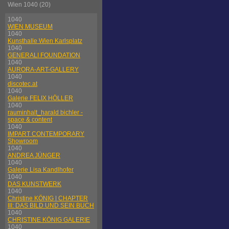
Wien 1040 (20)
1040
WIEN MUSEUM
1040
Kunsthalle Wien Karlsplatz
1040
GENERALI FOUNDATION
1040
AURORA-ART-GALLERY
1040
discotec.at
1040
Galerie FELIX HÖLLER
1040
rauminhalt_harald bichler -
space & content
1040
IMPART CONTEMPORARY
Showroom
1040
ANDREA JÜNGER
1040
Galerie Lisa Kandlhofer
1040
DAS KUNSTWERK
1040
Christine KÖNIG | CHAPTER
III: DAS BILD UND SEIN BUCH
1040
CHRISTINE KÖNIG GALERIE
1040