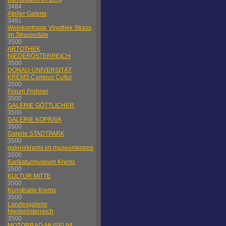
3484
Atelier Galerie
3491
Weinkontraste Vinothek Strass
im Strassertale
3500
ARTOTHEK
NIEDERÖSTERREICH
3500
DONAU-UNIVERSITÄT
KREMS Campus Cultur
3500
Forum Frohner
3500
GALERIE GÖTTLICHER
3500
GALERIE KOPRIVA
3500
Galerie STADTPARK
3500
galeriekrems im museumkrems
3500
Karikaturmuseum Krems
3500
KULTUR MITTE
3500
Kunsthalle Krems
3500
Landesgalerie
Niederösterreich
3500
MOTORRAD-MUSEUM