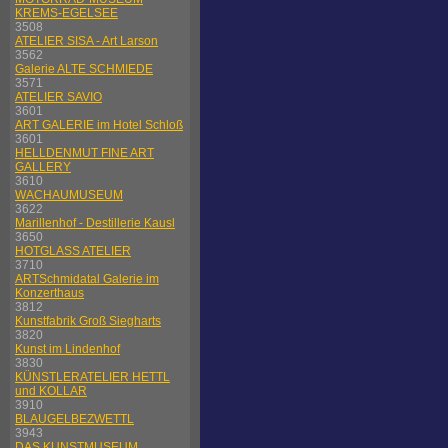
KREMS-EGELSEE
3508
ATELIER SISA - Art Larson
3562
Galerie ALTE SCHMIEDE
3571
ATELIER SAVIO
3601
ART GALERIE im Hotel Schloß
3601
HELLDENMUT FINE ART
GALLERY
3610
WACHAUMUSEUM
3622
Marillenhof - Destillerie Kausl
3650
HOTGLASS ATELIER
3710
ARTSchmidatal Galerie im
Konzerthaus
3812
Kunstfabrik Groß Siegharts
3820
Kunst im Lindenhof
3830
KÜNSTLERATELIER HETTL
und KOLLAR
3910
BLAUGELBEZWETTL
3943
DAS KUNSTMUSEUM