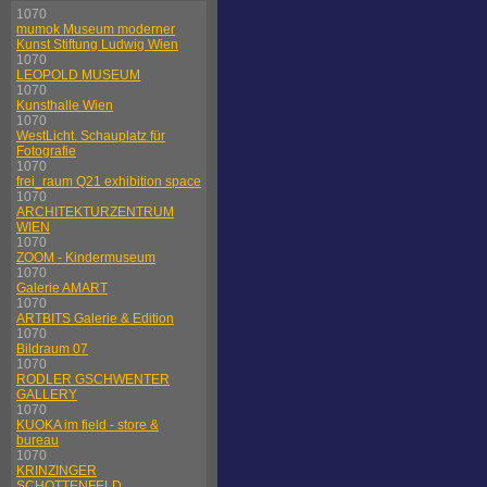
1070
mumok Museum moderner
Kunst Stiftung Ludwig Wien
1070
LEOPOLD MUSEUM
1070
Kunsthalle Wien
1070
WestLicht. Schauplatz für
Fotografie
1070
frei_raum Q21 exhibition space
1070
ARCHITEKTURZENTRUM
WIEN
1070
ZOOM - Kindermuseum
1070
Galerie AMART
1070
ARTBITS Galerie & Edition
1070
Bildraum 07
1070
RODLER GSCHWENTER
GALLERY
1070
KUOKA im field - store &
bureau
1070
KRINZINGER
SCHOTTENFELD