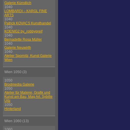
Galerie Künstlich
1040
LOMBARDI – KARGL FINE
ARTS
1040
Patrick KOVACS Kunsthandel
1040
KOENIG2 by_robbygreif
1040
Bernadette Rosa Müller
1040
Galerie Neuwirth
1040
Atelier Spornitz, Kunst Galerie
Wien
Wien 1050 (3)
1050
Brodmedia Galerie
1050
Atelier für Malerei, Grafik und
Kunst am Bau, Mag Art. Sybille
Uitz
1050
Hinterland
Wien 1060 (13)
1060