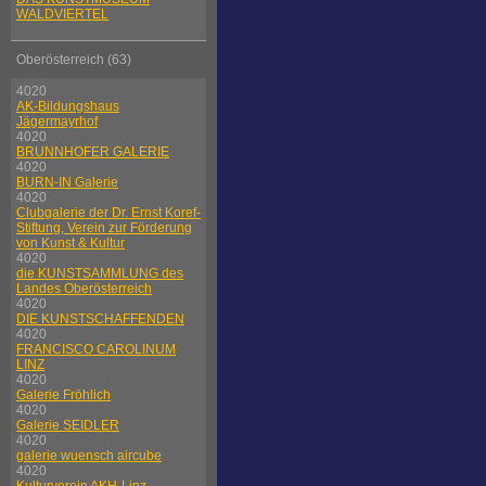
WALDVIERTEL
Oberösterreich (63)
4020
AK-Bildungshaus
Jägermayrhof
4020
BRUNNHOFER GALERIE
4020
BURN-IN Galerie
4020
Clubgalerie der Dr. Ernst Koref-
Stiftung, Verein zur Förderung
von Kunst & Kultur
4020
die KUNSTSAMMLUNG des
Landes Oberösterreich
4020
DIE KUNSTSCHAFFENDEN
4020
FRANCISCO CAROLINUM
LINZ
4020
Galerie Fröhlich
4020
Galerie SEIDLER
4020
galerie wuensch aircube
4020