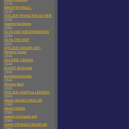
2143
BRIGITTA KNOLL
2225
ATELIER FRANZ RAUSCHER
2292
Galerie Nordweg
2292
SCHLOSS NIEDERWEIDEN
2294
SCHLOSS HOF
2301
ATELIER UNGER-ART -
Regina Unger
2340
GALERIE VIENNA
2340
KUNST IM RAUM
2340
kunstraumarcade
2340
Monika Mori
2345
ATELIER mARTina LEHNER
2345
Atelier BUNKA-PEKLAR
2380
Atelier MERK
2380
galerie michaela seif
2380
HANS FRONIUS MUSEUM
2384