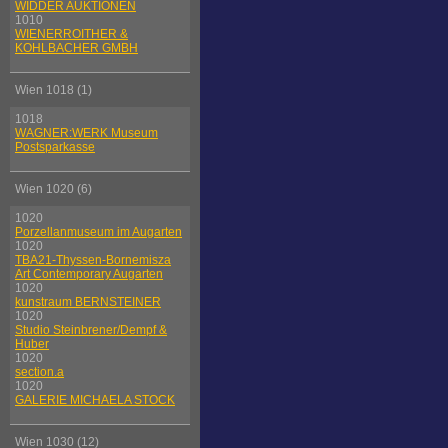
WIDDER AUKTIONEN
1010
WIENERROITHER &
KOHLBACHER GMBH
Wien 1018 (1)
1018
WAGNER:WERK Museum
Postsparkasse
Wien 1020 (6)
1020
Porzellanmuseum im Augarten
1020
TBA21-Thyssen-Bornemisza
Art Contemporary Augarten
1020
kunstraum BERNSTEINER
1020
Studio Steinbrener/Dempf &
Huber
1020
section.a
1020
GALERIE MICHAELA STOCK
Wien 1030 (12)