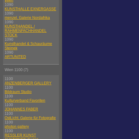
Wien
1090
KUNSTHALLE EXNERGASSE
1090
menzel. Galerie Nordafrika
1090
KUNSTHANDEL /
RAHMENFACHHANDEL
STOCK
1090
Kunsthandel & Schauräume
Steinek
1090
ARTUNITED
Wien 1100 (7)
1100
ANZENBERGER GALLERY
1100
Bildraum Studio
1100
Kulturverband Favoriten
1100
JOHANNES FABER
1100
OstLicht. Galerie für Fotografie
1100
photon gallery
1100
RESSLER KUNST