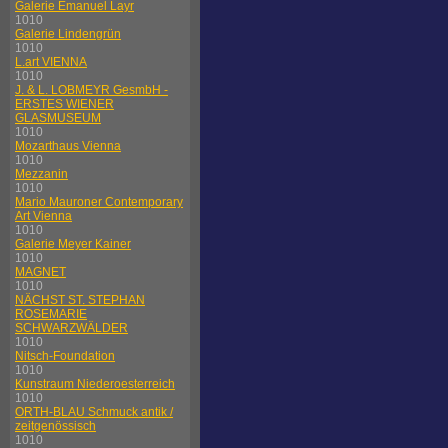
Galerie Emanuel Layr
1010
Galerie Lindengrün
1010
L.art VIENNA
1010
J. & L. LOBMEYR GesmbH -
ERSTES WIENER
GLASMUSEUM
1010
Mozarthaus Vienna
1010
Mezzanin
1010
Mario Mauroner Contemporary
Art Vienna
1010
Galerie Meyer Kainer
1010
MAGNET
1010
NÄCHST ST. STEPHAN
ROSEMARIE
SCHWARZWÄLDER
1010
Nitsch-Foundation
1010
Kunstraum Niederoesterreich
1010
ORTH-BLAU Schmuck antik /
zeitgenössisch
1010