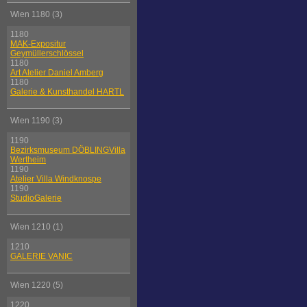
Wien 1180 (3)
1180
MAK-Expositur
Geymüllerschlössel
1180
Art Atelier Daniel Amberg
1180
Galerie & Kunsthandel HARTL
Wien 1190 (3)
1190
Bezirksmuseum DÖBLINGVilla
Wertheim
1190
Atelier Villa Windknospe
1190
StudioGalerie
Wien 1210 (1)
1210
GALERIE VANIC
Wien 1220 (5)
1220