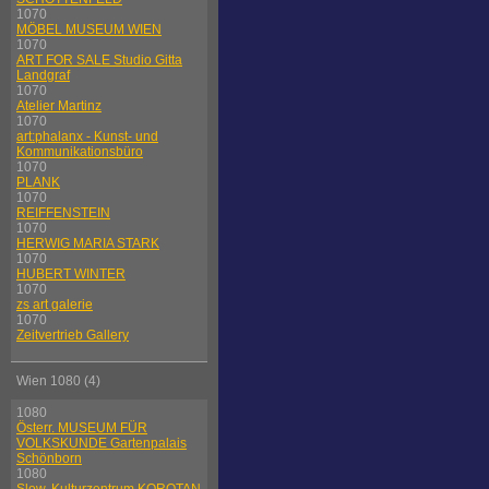
1070
MÖBEL MUSEUM WIEN
1070
ART FOR SALE Studio Gitta
Landgraf
1070
Atelier Martinz
1070
art:phalanx - Kunst- und
Kommunikationsbüro
1070
PLANK
1070
REIFFENSTEIN
1070
HERWIG MARIA STARK
1070
HUBERT WINTER
1070
zs art galerie
1070
Zeitvertrieb Gallery
Wien 1080 (4)
1080
Österr. MUSEUM FÜR
VOLKSKUNDE Gartenpalais
Schönborn
1080