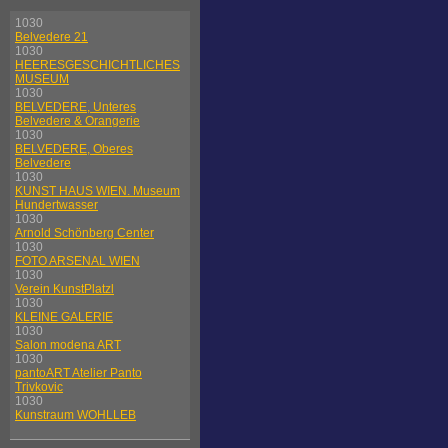
1030
Belvedere 21
1030
HEERESGESCHICHTLICHES
MUSEUM
1030
BELVEDERE, Unteres
Belvedere & Orangerie
1030
BELVEDERE, Oberes
Belvedere
1030
KUNST HAUS WIEN. Museum
Hundertwasser
1030
Arnold Schönberg Center
1030
FOTO ARSENAL WIEN
1030
Verein KunstPlatzl
1030
KLEINE GALERIE
1030
Salon modena ART
1030
pantoART Atelier Panto
Trivkovic
1030
Kunstraum WOHLLEB