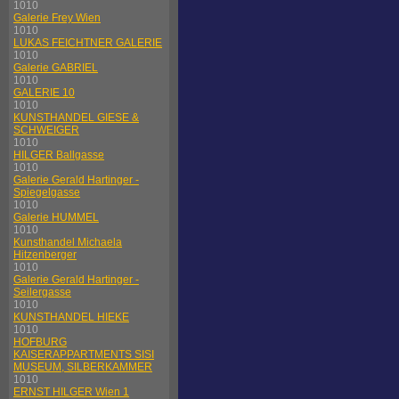
1010
Galerie Frey Wien
1010
LUKAS FEICHTNER GALERIE
1010
Galerie GABRIEL
1010
GALERIE 10
1010
KUNSTHANDEL GIESE &
SCHWEIGER
1010
HILGER Ballgasse
1010
Galerie Gerald Hartinger -
Spiegelgasse
1010
Galerie HUMMEL
1010
Kunsthandel Michaela
Hitzenberger
1010
Galerie Gerald Hartinger -
Seilergasse
1010
KUNSTHANDEL HIEKE
1010
HOFBURG
KAISERAPPARTMENTS SISI
MUSEUM, SILBERKAMMER
1010
ERNST HILGER Wien 1