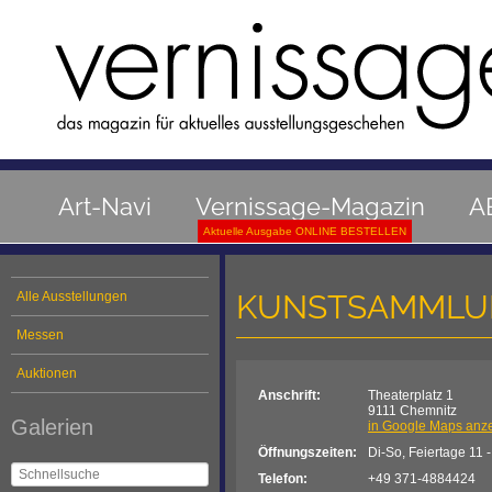
Art-Navi
Vernissage-Magazin
A
Aktuelle Ausgabe ONLINE BESTELLEN
KUNSTSAMMLU
Alle Ausstellungen
Messen
Auktionen
Anschrift:
Theaterplatz 1
9111 Chemnitz
Galerien
in Google Maps anz
Öffnungszeiten:
Di-So, Feiertage 11 
Telefon:
+49 371-4884424