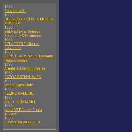
1030
Belvedere 21
1030
HEERESGESCHICHTLICHES
MUSEUM
1030
BELVEDERE, Unteres
Belvedere & Orangerie
1030
BELVEDERE, Oberes
Belvedere
1030
KUNST HAUS WIEN. Museum
Hundertwasser
1030
Arnold Schönberg Center
1030
FOTO ARSENAL WIEN
1030
Verein KunstPlatzl
1030
KLEINE GALERIE
1030
Salon modena ART
1030
pantoART Atelier Panto
Trivkovic
1030
Kunstraum WOHLLEB