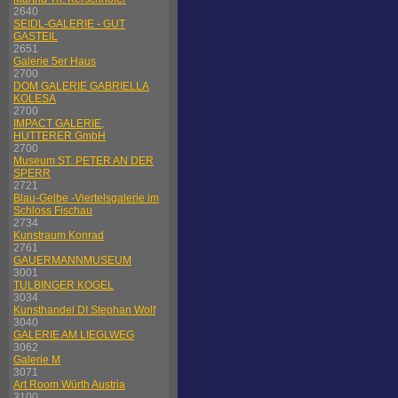
2640
SEIDL-GALERIE - GUT
GASTEIL
2651
Galerie 5er Haus
2700
DOM GALERIE GABRIELLA
KOLESA
2700
IMPACT GALERIE,
HUTTERER GmbH
2700
Museum ST. PETER AN DER
SPERR
2721
Blau-Gelbe -Viertelsgalerie im
Schloss Fischau
2734
Kunstraum Konrad
2761
GAUERMANNMUSEUM
3001
TULBINGER KOGEL
3034
Kunsthandel DI Stephan Wolf
3040
GALERIE AM LIEGLWEG
3062
Galerie M
3071
Art Room Würth Austria
3100