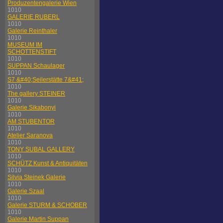
Produzentengalerie Wien
1010
GALERIE RUBERL
1010
Galerie Reinthaler
1010
MUSEUM IM
SCHOTTENSTIFT
1010
SUPPAN Schaulager
1010
S7 &#40;Seilerstätte 7&#41;
1010
The gallery STEINER
1010
Galerie Sikabonyi
1010
AM STUBENTOR
1010
Atelier Saranova
1010
TONY SUBAL GALLERY
1010
SCHÜTZ Kunst & Antiquitäten
1010
Silvia Steinek Galerie
1010
Galerie Szaal
1010
Galerie STURM & SCHOBER
1010
Galerie Martin Suppan