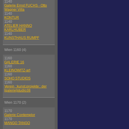
1140
Galerie Ernst FUCHS - Otto
Wagner Villa
1140
KONTUR
1140
ATELIER HANNO
KARLHUBER
1140
KUNSTHAUS RUMPF
Wien 1160 (4)
1160
GALERIE 16
1160
KLEINOWITZ-art
1160
SOHO STUDIOS
1160
Verein ::kunst.projekte:: der
[galerie]studio38
Wien 1170 (2)
1170
Galerie Contemplor
1170
MANGO TANGO