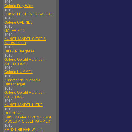
1010
Galerie Frey Wien
1010
LUKAS FEICHTNER GALERIE
1010
Galerie GABRIEL
1010
GALERIE 10
1010
KUNSTHANDEL GIESE &
SCHWEIGER
1010
HILGER Ballgasse
1010
Galerie Gerald Hartinger -
Spiegelgasse
1010
Galerie HUMMEL
1010
Kunsthandel Michaela
Hitzenberger
1010
Galerie Gerald Hartinger -
Seilergasse
1010
KUNSTHANDEL HIEKE
1010
HOFBURG
KAISERAPPARTMENTS SISI
MUSEUM, SILBERKAMMER
1010
ERNST HILGER Wien 1