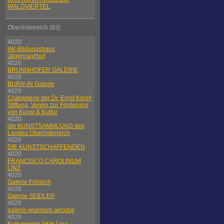
WALDVIERTEL
Oberösterreich (63)
4020
AK-Bildungshaus
Jägermayrhof
4020
BRUNNHOFER GALERIE
4020
BURN-IN Galerie
4020
Clubgalerie der Dr. Ernst Koref-
Stiftung, Verein zur Förderung
von Kunst & Kultur
4020
die KUNSTSAMMLUNG des
Landes Oberösterreich
4020
DIE KUNSTSCHAFFENDEN
4020
FRANCISCO CAROLINUM
LINZ
4020
Galerie Fröhlich
4020
Galerie SEIDLER
4020
galerie wuensch aircube
4020