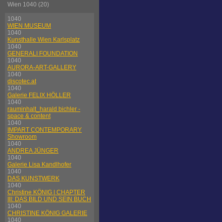
Wien 1040 (20)
1040
WIEN MUSEUM
1040
Kunsthalle Wien Karlsplatz
1040
GENERALI FOUNDATION
1040
AURORA-ART-GALLERY
1040
discotec.at
1040
Galerie FELIX HÖLLER
1040
rauminhalt_harald bichler -
space & content
1040
IMPART CONTEMPORARY
Showroom
1040
ANDREA JÜNGER
1040
Galerie Lisa Kandlhofer
1040
DAS KUNSTWERK
1040
Christine KÖNIG | CHAPTER
III: DAS BILD UND SEIN BUCH
1040
CHRISTINE KÖNIG GALERIE
1040