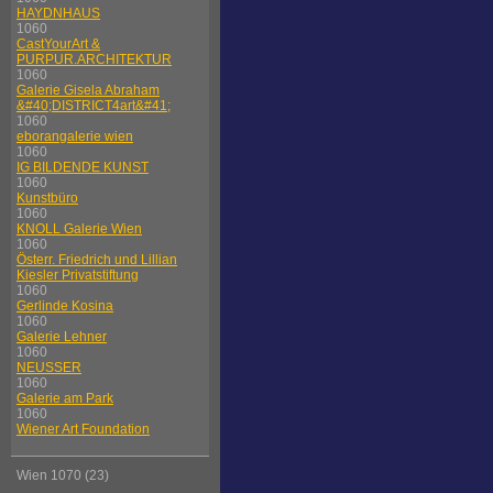
HAYDNHAUS
1060
CastYourArt &
PURPUR.ARCHITEKTUR
1060
Galerie Gisela Abraham
&#40;DISTRICT4art&#41;
1060
eborangalerie wien
1060
IG BILDENDE KUNST
1060
Kunstbüro
1060
KNOLL Galerie Wien
1060
Österr. Friedrich und Lillian
Kiesler Privatstiftung
1060
Gerlinde Kosina
1060
Galerie Lehner
1060
NEUSSER
1060
Galerie am Park
1060
Wiener Art Foundation
Wien 1070 (23)