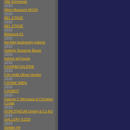
Alte Schmiede
1010
Wien Museum MUSA
1010
BEL ETAGE
1010
BEL ETAGE
1010
Bildraum 01
1010
bechter kastowsky galerie
1010
Galerie Susanne Bauer
1010
bahoe art house
1010
CHARIM GALERIE
1010
City-Antik Oliver Hunter
1010
CRONE WIEN
1010
CHOBOT
1010
Galerie C Michaela & Christian
Czaak
1010
DOROTHEUM GmbH & Co KG
1010
GALLERY EZZO
1010
Splitter Art