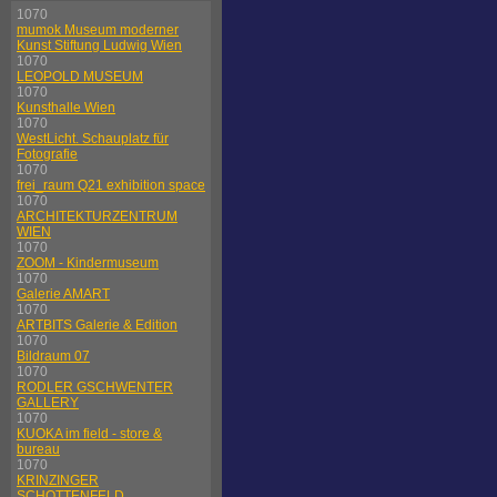
1070
mumok Museum moderner
Kunst Stiftung Ludwig Wien
1070
LEOPOLD MUSEUM
1070
Kunsthalle Wien
1070
WestLicht. Schauplatz für
Fotografie
1070
frei_raum Q21 exhibition space
1070
ARCHITEKTURZENTRUM
WIEN
1070
ZOOM - Kindermuseum
1070
Galerie AMART
1070
ARTBITS Galerie & Edition
1070
Bildraum 07
1070
RODLER GSCHWENTER
GALLERY
1070
KUOKA im field - store &
bureau
1070
KRINZINGER
SCHOTTENFELD