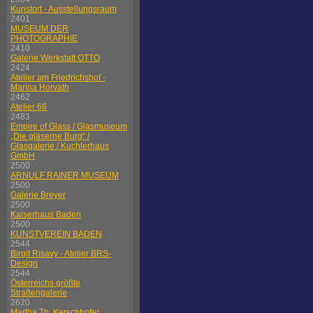
Kunstort - Ausstellungsraum
2401
MUSEUM DER
PHOTOGRAPHIE
2410
Galerie Werkstatt OTTO
2424
Atelier am Friedrichshof -
Marina Horvath
2462
Atelier 66
2483
Empire of Glass / Glasmuseum
„Die gläserne Burg“ /
Glasgalerie / Kuchlerhaus
GmbH
2500
ARNULF RAINER MUSEUM
2500
Galerie Breyer
2500
Kaiserhaus Baden
2500
KUNSTVEREIN BADEN
2544
Birgit Risavy - Atelier BRS-
Design
2544
Österreichs größte
Straßengalerie
2620
Martha Th. Kerschhofer