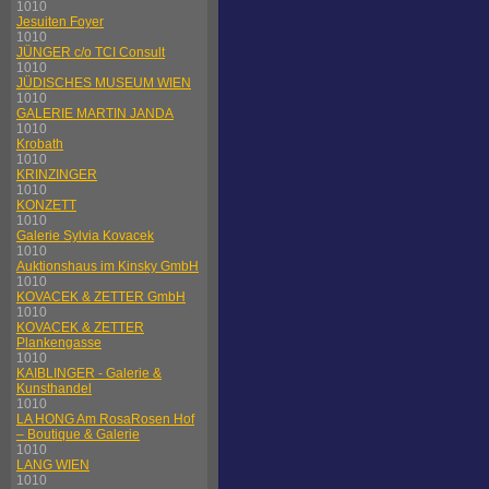
1010
Jesuiten Foyer
1010
JÜNGER c/o TCI Consult
1010
JÜDISCHES MUSEUM WIEN
1010
GALERIE MARTIN JANDA
1010
Krobath
1010
KRINZINGER
1010
KONZETT
1010
Galerie Sylvia Kovacek
1010
Auktionshaus im Kinsky GmbH
1010
KOVACEK & ZETTER GmbH
1010
KOVACEK & ZETTER
Plankengasse
1010
KAIBLINGER - Galerie &
Kunsthandel
1010
LA HONG Am RosaRosen Hof
– Boutique & Galerie
1010
LANG WIEN
1010