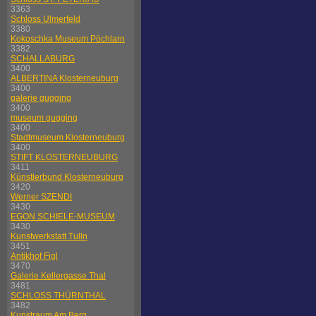
3363
Schloss Ulmerfeld
3380
Kokoschka Museum Pöchlarn
3382
SCHALLABURG
3400
ALBERTINA Klosterneuburg
3400
galerie gugging
3400
museum gugging
3400
Stadtmuseum Klosterneuburg
3400
STIFT KLOSTERNEUBURG
3411
Künstlerbund Klosterneuburg
3420
Werner SZENDI
3430
EGON SCHIELE-MUSEUM
3430
Kunstwerkstatt Tulln
3451
Antikhof Figl
3470
Galerie Kellergasse Thal
3481
SCHLOSS THÜRNTHAL
3482
Kunstraum Am Berg