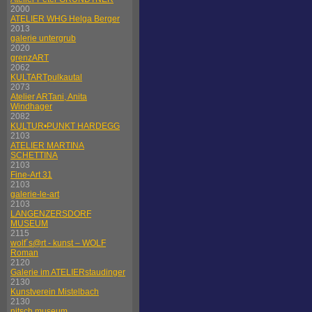
2000
ATELIER WHG Helga Berger
2013
galerie untergrub
2020
grenzART
2062
KULTARTpulkautal
2073
Atelier ARTani, Anita
Windhager
2082
KULTUR•PUNKT HARDEGG
2103
ATELIER MARTINA
SCHETTINA
2103
Fine-Art 31
2103
galerie-le-art
2103
LANGENZERSDORF
MUSEUM
2115
wolf´s@rt - kunst – WOLF
Roman
2120
Galerie im ATELIERstaudinger
2130
Kunstverein Mistelbach
2130
nitsch museum