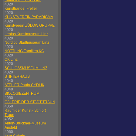
Kulturverein AKH-Linz
4020
Kunsthandel Freller
4020
KUNSTVEREIN PARADIGMA
4020
Kunstverein ZÜLOW GRUPPE
4020
Lentos Kunstmuseum Linz
4020
Nordico Stadtmuseum Linz
4020
NÖTTLING Familien KG
4020
OK Linz
4020
SCHLOSSMUSEUM LINZ
4020
STIFTERHAUS
4040
ATELIER Paula CYDLIK
4040
BIOLOGIEZENTRUM
4050
GALERIE DER STADT TRAUN
4050
Raum der Kunst - Schloß
Traun
4052
Anton-Bruckner-Museum
Ansfeld
4060