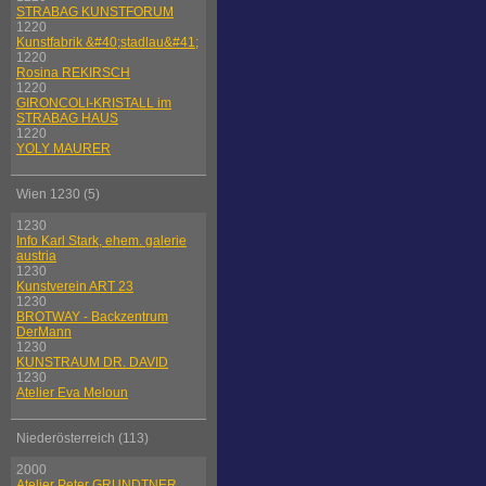
STRABAG KUNSTFORUM
1220
Kunstfabrik &#40;stadlau&#41;
1220
Rosina REKIRSCH
1220
GIRONCOLI-KRISTALL im
STRABAG HAUS
1220
YOLY MAURER
Wien 1230 (5)
1230
Info Karl Stark, ehem. galerie
austria
1230
Kunstverein ART 23
1230
BROTWAY - Backzentrum
DerMann
1230
KUNSTRAUM DR. DAVID
1230
Atelier Eva Meloun
Niederösterreich (113)
2000
Atelier Peter GRUNDTNER