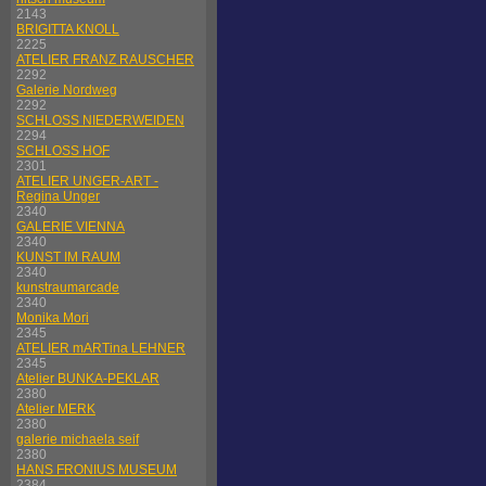
2143
BRIGITTA KNOLL
2225
ATELIER FRANZ RAUSCHER
2292
Galerie Nordweg
2292
SCHLOSS NIEDERWEIDEN
2294
SCHLOSS HOF
2301
ATELIER UNGER-ART -
Regina Unger
2340
GALERIE VIENNA
2340
KUNST IM RAUM
2340
kunstraumarcade
2340
Monika Mori
2345
ATELIER mARTina LEHNER
2345
Atelier BUNKA-PEKLAR
2380
Atelier MERK
2380
galerie michaela seif
2380
HANS FRONIUS MUSEUM
2384