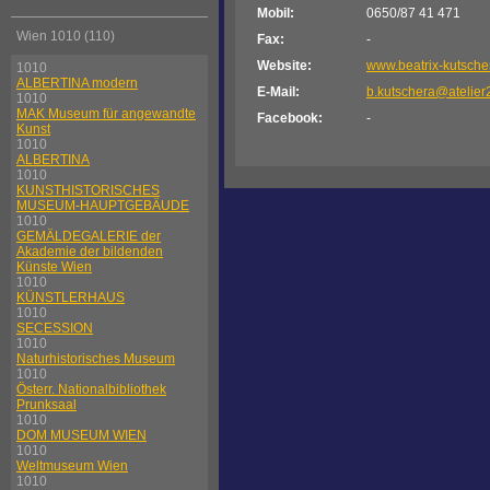
Mobil:
0650/87 41 471
Wien 1010 (110)
Fax:
-
Website:
www.beatrix-kutsche
1010
ALBERTINA modern
E-Mail:
b.kutschera@atelier
1010
MAK Museum für angewandte
Facebook:
-
Kunst
1010
ALBERTINA
1010
KUNSTHISTORISCHES
MUSEUM-HAUPTGEBÄUDE
1010
GEMÄLDEGALERIE der
Akademie der bildenden
Künste Wien
1010
KÜNSTLERHAUS
1010
SECESSION
1010
Naturhistorisches Museum
1010
Österr. Nationalbibliothek
Prunksaal
1010
DOM MUSEUM WIEN
1010
Weltmuseum Wien
1010