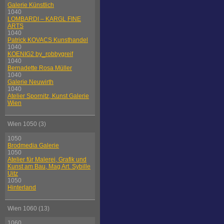
Galerie Künstlich
1040
LOMBARDI – KARGL FINE
ARTS
1040
Patrick KOVACS Kunsthandel
1040
KOENIG2 by_robbygreif
1040
Bernadette Rosa Müller
1040
Galerie Neuwirth
1040
Atelier Spornitz, Kunst Galerie
Wien
Wien 1050 (3)
1050
Brodmedia Galerie
1050
Atelier für Malerei, Grafik und
Kunst am Bau, Mag Art. Sybille
Uitz
1050
Hinterland
Wien 1060 (13)
1060