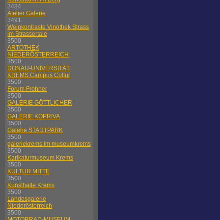
3484
Atelier Galerie
3491
Weinkontraste Vinothek Strass
im Strassertale
3500
ARTOTHEK
NIEDERÖSTERREICH
3500
DONAU-UNIVERSITÄT
KREMS Campus Cultur
3500
Forum Frohner
3500
GALERIE GÖTTLICHER
3500
GALERIE KOPRIVA
3500
Galerie STADTPARK
3500
galeriekrems im museumkrems
3500
Karikaturmuseum Krems
3500
KULTUR MITTE
3500
Kunsthalle Krems
3500
Landesgalerie
Niederösterreich
3500
MOTORRAD-MUSEUM