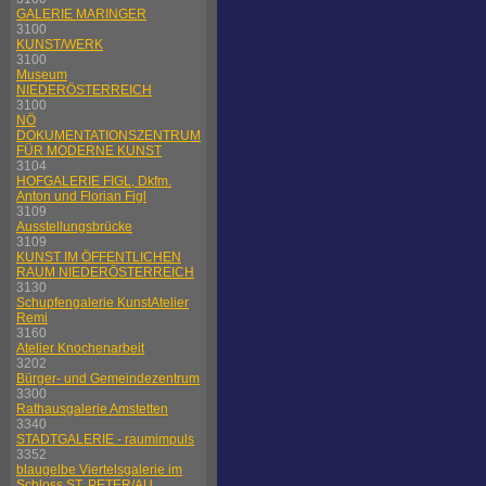
GALERIE MARINGER
3100
KUNST/WERK
3100
Museum
NIEDERÖSTERREICH
3100
NÖ
DOKUMENTATIONSZENTRUM
FÜR MODERNE KUNST
3104
HOFGALERIE FIGL, Dkfm.
Anton und Florian Figl
3109
Ausstellungsbrücke
3109
KUNST IM ÖFFENTLICHEN
RAUM NIEDERÖSTERREICH
3130
Schupfengalerie KunstAtelier
Remi
3160
Atelier Knochenarbeit
3202
Bürger- und Gemeindezentrum
3300
Rathausgalerie Amstetten
3340
STADTGALERIE - raumimpuls
3352
blaugelbe Viertelsgalerie im
Schloss ST. PETER/AU