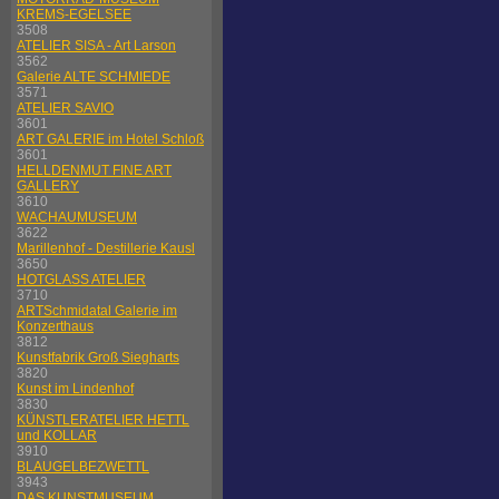
KREMS-EGELSEE
3508
ATELIER SISA - Art Larson
3562
Galerie ALTE SCHMIEDE
3571
ATELIER SAVIO
3601
ART GALERIE im Hotel Schloß
3601
HELLDENMUT FINE ART
GALLERY
3610
WACHAUMUSEUM
3622
Marillenhof - Destillerie Kausl
3650
HOTGLASS ATELIER
3710
ARTSchmidatal Galerie im
Konzerthaus
3812
Kunstfabrik Groß Siegharts
3820
Kunst im Lindenhof
3830
KÜNSTLERATELIER HETTL
und KOLLAR
3910
BLAUGELBEZWETTL
3943
DAS KUNSTMUSEUM