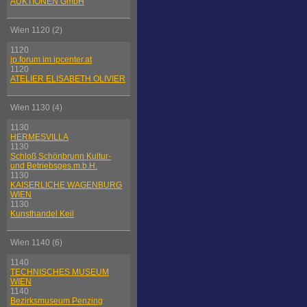
AUKTIONEN GmbH
Wien 1120 (2)
1120
ip.forum im ipcenter.at
1120
ATELIER ELISABETH OLIVIER
Wien 1130 (4)
1130
HERMESVILLA
1130
Schloß Schönbrunn Kultur-
und Betriebsges.m.b.H.
1130
KAISERLICHE WAGENBURG
WIEN
1130
Kunsthandel Keil
Wien 1140 (6)
1140
TECHNISCHES MUSEUM
WIEN
1140
Bezirksmuseum Penzing