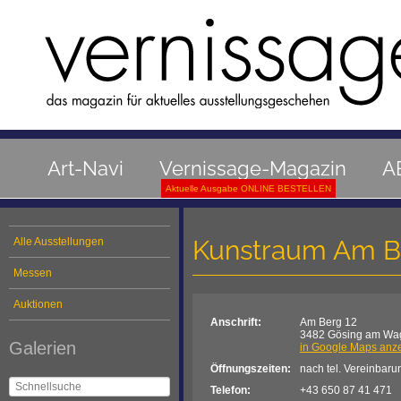
Art-Navi
Vernissage-Magazin
A
Aktuelle Ausgabe ONLINE BESTELLEN
Kunstraum Am B
Alle Ausstellungen
Messen
Auktionen
Anschrift:
Am Berg 12
3482 Gösing am Wa
Galerien
in Google Maps anz
Öffnungszeiten:
nach tel. Vereinbaru
Telefon:
+43 650 87 41 471