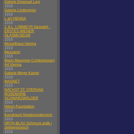
Galerie Emanuel Layr
1010
Galerie Lindengrün
1010
L.art VIENNA
1010
J. & L. LOBMEYR GesmbH -
ERSTES WIENER
GLASMUSEUM
1010
Mozarthaus Vienna
1010
Mezzanin
1010
Mario Mauroner Contemporary
Art Vienna
1010
Galerie Meyer Kainer
1010
MAGNET
1010
NÄCHST ST. STEPHAN
ROSEMARIE
SCHWARZWÄLDER
1010
Nitsch-Foundation
1010
Kunstraum Niederoesterreich
1010
ORTH-BLAU Schmuck antik /
zeitgenössisch
1010