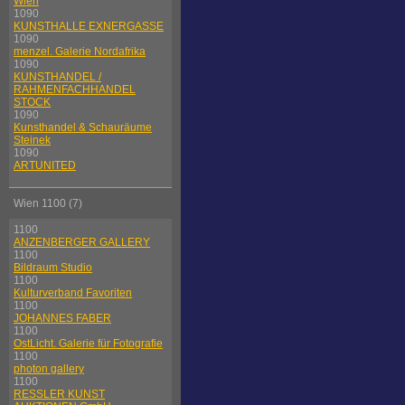
Wien
1090
KUNSTHALLE EXNERGASSE
1090
menzel. Galerie Nordafrika
1090
KUNSTHANDEL /
RAHMENFACHHANDEL
STOCK
1090
Kunsthandel & Schauräume
Steinek
1090
ARTUNITED
Wien 1100 (7)
1100
ANZENBERGER GALLERY
1100
Bildraum Studio
1100
Kulturverband Favoriten
1100
JOHANNES FABER
1100
OstLicht. Galerie für Fotografie
1100
photon gallery
1100
RESSLER KUNST