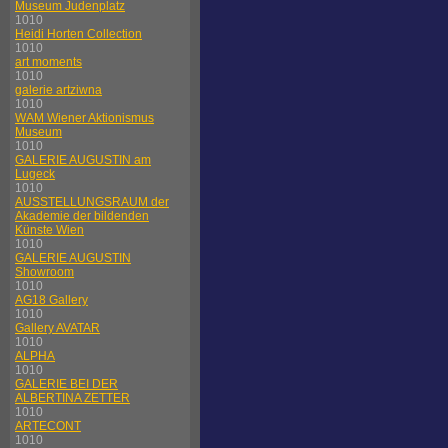
Museum Judenplatz
1010
Heidi Horten Collection
1010
art moments
1010
galerie artziwna
1010
WAM Wiener Aktionismus
Museum
1010
GALERIE AUGUSTIN am
Lugeck
1010
AUSSTELLUNGSRAUM der
Akademie der bildenden
Künste Wien
1010
GALERIE AUGUSTIN
Showroom
1010
AG18 Gallery
1010
Gallery AVATAR
1010
ALPHA
1010
GALERIE BEI DER
ALBERTINA ZETTER
1010
ARTECONT
1010