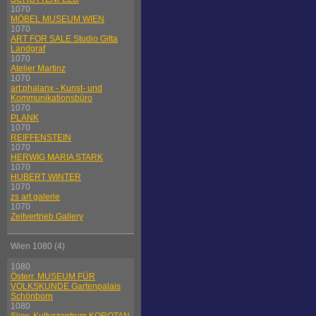
1070
MÖBEL MUSEUM WIEN
1070
ART FOR SALE Studio Gitta
Landgraf
1070
Atelier Martinz
1070
art:phalanx - Kunst- und
Kommunikationsbüro
1070
PLANK
1070
REIFFENSTEIN
1070
HERWIG MARIA STARK
1070
HUBERT WINTER
1070
zs art galerie
1070
Zeitvertrieb Gallery
Wien 1080 (4)
1080
Österr. MUSEUM FÜR
VOLKSKUNDE Gartenpalais
Schönborn
1080