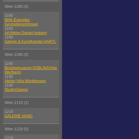
Wien 1180 (3)
1180
MAK-Expositur
Geymüllerschlössel
1180
Art Atelier Daniel Amberg
1180
Galerie & Kunsthandel HARTL
Wien 1190 (3)
1190
Bezirksmuseum DÖBLINGVilla
Wertheim
1190
Atelier Villa Windknospe
1190
StudioGalerie
Wien 1210 (1)
1210
GALERIE VANIC
Wien 1220 (5)
1220