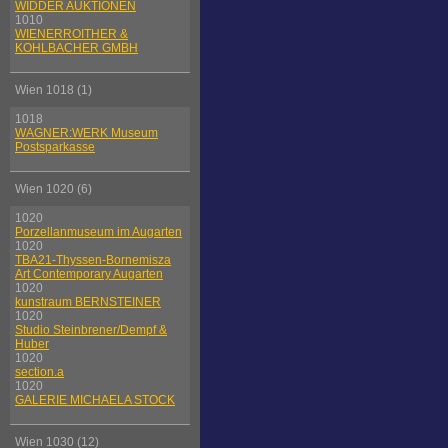
WIDDER AUKTIONEN
1010
WIENERROITHER &
KOHLBACHER GMBH
Wien 1018 (1)
1018
WAGNER:WERK Museum
Postsparkasse
Wien 1020 (6)
1020
Porzellanmuseum im Augarten
1020
TBA21-Thyssen-Bornemisza
Art Contemporary Augarten
1020
kunstraum BERNSTEINER
1020
Studio Steinbrener/Dempf &
Huber
1020
section.a
1020
GALERIE MICHAELA STOCK
Wien 1030 (12)