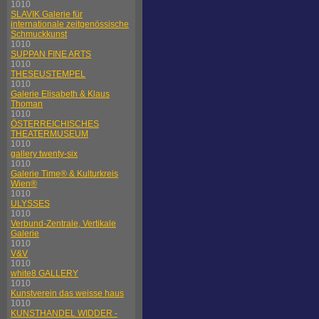
1010
SLAVIK Galerie für
internationale zeitgenössische
Schmuckkunst
1010
SUPPAN FINE ARTS
1010
THESEUSTEMPEL
1010
Galerie Elisabeth & Klaus
Thoman
1010
ÖSTERREICHISCHES
THEATERMUSEUM
1010
gallery twenty-six
1010
Galerie Time® & Kulturkreis
Wien®
1010
ULYSSES
1010
Verbund-Zentrale, Vertikale
Galerie
1010
V&V
1010
white8 GALLERY
1010
Kunstverein das weisse haus
1010
KUNSTHANDEL WIDDER -