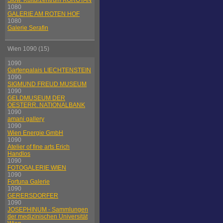
Slow. Kulturzentrum KOROTAN
1080
GALERIE AM ROTEN HOF
1080
Galerie Serafin
Wien 1090 (15)
1090
Gartenpalais LIECHTENSTEIN
1090
SIGMUND FREUD MUSEUM
1090
GELDMUSEUM DER
OESTERR. NATIONALBANK
1090
amani gallery
1090
Wien Energie GmbH
1090
Atelier of fine arts Erich
Handlos
1090
FOTOGALERIE WIEN
1090
Fortuna Galerie
1090
GERERSDORFER
1090
JOSEPHINUM - Sammlungen
der medizinischen Universität