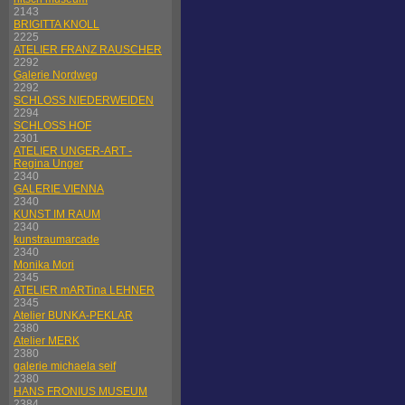
2143
BRIGITTA KNOLL
2225
ATELIER FRANZ RAUSCHER
2292
Galerie Nordweg
2292
SCHLOSS NIEDERWEIDEN
2294
SCHLOSS HOF
2301
ATELIER UNGER-ART -
Regina Unger
2340
GALERIE VIENNA
2340
KUNST IM RAUM
2340
kunstraumarcade
2340
Monika Mori
2345
ATELIER mARTina LEHNER
2345
Atelier BUNKA-PEKLAR
2380
Atelier MERK
2380
galerie michaela seif
2380
HANS FRONIUS MUSEUM
2384