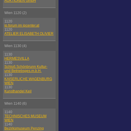
AUKTIONEN GmbH
Wien 1120 (2)
1120
ip.forum im ipcenter.at
1120
ATELIER ELISABETH OLIVIER
Wien 1130 (4)
1130
HERMESVILLA
1130
Schloß Schönbrunn Kultur-
und Betriebsges.m.b.H.
1130
KAISERLICHE WAGENBURG
WIEN
1130
Kunsthandel Keil
Wien 1140 (6)
1140
TECHNISCHES MUSEUM
WIEN
1140
Bezirksmuseum Penzing