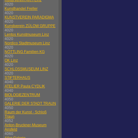
Kulturverein AKH-Linz
4020
Kunsthandel Freller
4020
KUNSTVEREIN PARADIGMA
4020
Kunstverein ZÜLOW GRUPPE
4020
Lentos Kunstmuseum Linz
4020
Nordico Stadtmuseum Linz
4020
NÖTTLING Familien KG
4020
OK Linz
4020
SCHLOSSMUSEUM LINZ
4020
STIFTERHAUS
4040
ATELIER Paula CYDLIK
4040
BIOLOGIEZENTRUM
4050
GALERIE DER STADT TRAUN
4050
Raum der Kunst - Schloß
Traun
4052
Anton-Bruckner-Museum
Ansfeld
4060