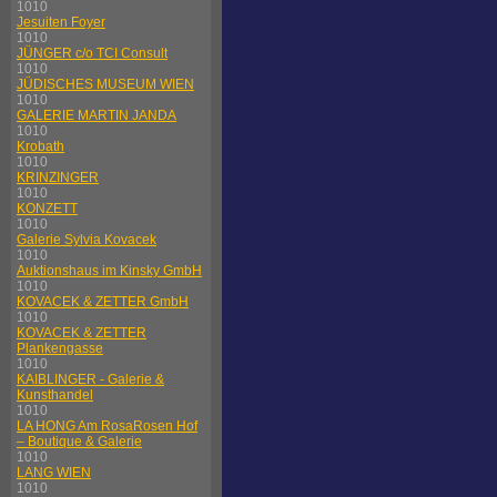
1010
Jesuiten Foyer
1010
JÜNGER c/o TCI Consult
1010
JÜDISCHES MUSEUM WIEN
1010
GALERIE MARTIN JANDA
1010
Krobath
1010
KRINZINGER
1010
KONZETT
1010
Galerie Sylvia Kovacek
1010
Auktionshaus im Kinsky GmbH
1010
KOVACEK & ZETTER GmbH
1010
KOVACEK & ZETTER
Plankengasse
1010
KAIBLINGER - Galerie &
Kunsthandel
1010
LA HONG Am RosaRosen Hof
– Boutique & Galerie
1010
LANG WIEN
1010