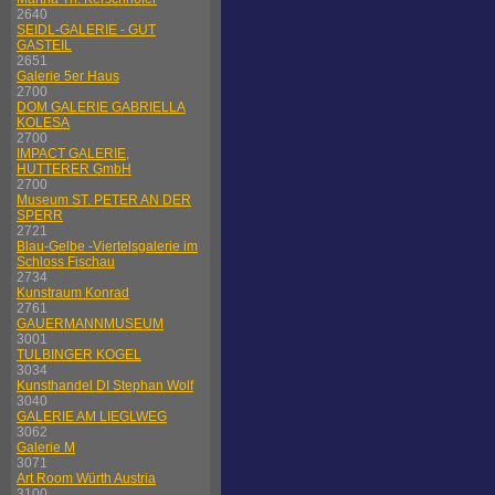
2640
SEIDL-GALERIE - GUT
GASTEIL
2651
Galerie 5er Haus
2700
DOM GALERIE GABRIELLA
KOLESA
2700
IMPACT GALERIE,
HUTTERER GmbH
2700
Museum ST. PETER AN DER
SPERR
2721
Blau-Gelbe -Viertelsgalerie im
Schloss Fischau
2734
Kunstraum Konrad
2761
GAUERMANNMUSEUM
3001
TULBINGER KOGEL
3034
Kunsthandel DI Stephan Wolf
3040
GALERIE AM LIEGLWEG
3062
Galerie M
3071
Art Room Würth Austria
3100