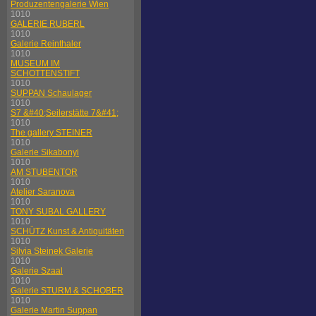
Produzentengalerie Wien
1010
GALERIE RUBERL
1010
Galerie Reinthaler
1010
MUSEUM IM
SCHOTTENSTIFT
1010
SUPPAN Schaulager
1010
S7 &#40;Seilerstätte 7&#41;
1010
The gallery STEINER
1010
Galerie Sikabonyi
1010
AM STUBENTOR
1010
Atelier Saranova
1010
TONY SUBAL GALLERY
1010
SCHÜTZ Kunst & Antiquitäten
1010
Silvia Steinek Galerie
1010
Galerie Szaal
1010
Galerie STURM & SCHOBER
1010
Galerie Martin Suppan