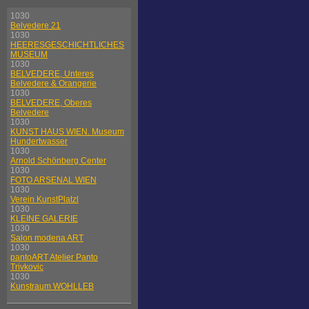
1030
Belvedere 21
1030
HEERESGESCHICHTLICHES
MUSEUM
1030
BELVEDERE, Unteres
Belvedere & Orangerie
1030
BELVEDERE, Oberes
Belvedere
1030
KUNST HAUS WIEN. Museum
Hundertwasser
1030
Arnold Schönberg Center
1030
FOTO ARSENAL WIEN
1030
Verein KunstPlatzl
1030
KLEINE GALERIE
1030
Salon modena ART
1030
pantoART Atelier Panto
Trivkovic
1030
Kunstraum WOHLLEB