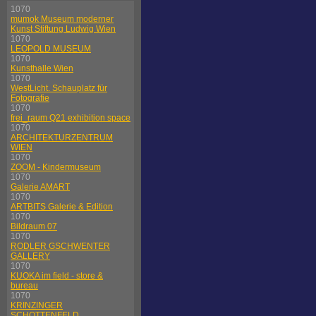
1070
mumok Museum moderner
Kunst Stiftung Ludwig Wien
1070
LEOPOLD MUSEUM
1070
Kunsthalle Wien
1070
WestLicht. Schauplatz für
Fotografie
1070
frei_raum Q21 exhibition space
1070
ARCHITEKTURZENTRUM
WIEN
1070
ZOOM - Kindermuseum
1070
Galerie AMART
1070
ARTBITS Galerie & Edition
1070
Bildraum 07
1070
RODLER GSCHWENTER
GALLERY
1070
KUOKA im field - store &
bureau
1070
KRINZINGER
SCHOTTENFELD