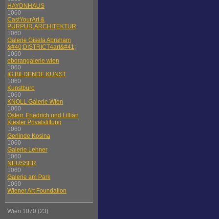
HAYDNHAUS
1060
CastYourArt &
PURPUR.ARCHITEKTUR
1060
Galerie Gisela Abraham
&#40;DISTRICT4art&#41;
1060
eborangalerie wien
1060
IG BILDENDE KUNST
1060
Kunstbüro
1060
KNOLL Galerie Wien
1060
Österr. Friedrich und Lillian
Kiesler Privatstiftung
1060
Gerlinde Kosina
1060
Galerie Lehner
1060
NEUSSER
1060
Galerie am Park
1060
Wiener Art Foundation
Wien 1070 (23)