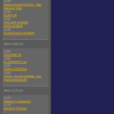
1140
Galerie Ernst FUCHS - Otto
Wagner Villa
1140
KONTUR
1140
ATELIER HANNO
KARLHUBER
1140
KUNSTHAUS RUMPF
Wien 1160 (4)
1160
GALERIE 16
1160
KLEINOWITZ-art
1160
SOHO STUDIOS
1160
Verein ::kunst.projekte:: der
[galerie]studio38
Wien 1170 (2)
1170
Galerie Contemplor
1170
MANGO TANGO