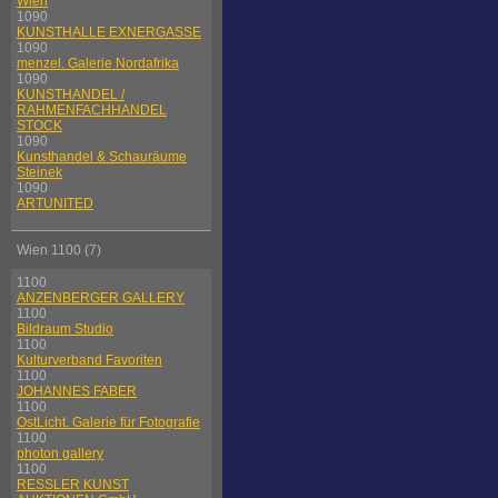
Wien
1090
KUNSTHALLE EXNERGASSE
1090
menzel. Galerie Nordafrika
1090
KUNSTHANDEL /
RAHMENFACHHANDEL
STOCK
1090
Kunsthandel & Schauräume
Steinek
1090
ARTUNITED
Wien 1100 (7)
1100
ANZENBERGER GALLERY
1100
Bildraum Studio
1100
Kulturverband Favoriten
1100
JOHANNES FABER
1100
OstLicht. Galerie für Fotografie
1100
photon gallery
1100
RESSLER KUNST