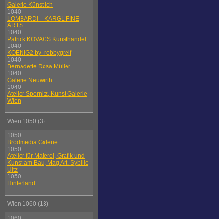
Galerie Künstlich
1040
LOMBARDI – KARGL FINE
ARTS
1040
Patrick KOVACS Kunsthandel
1040
KOENIG2 by_robbygreif
1040
Bernadette Rosa Müller
1040
Galerie Neuwirth
1040
Atelier Spornitz, Kunst Galerie
Wien
Wien 1050 (3)
1050
Brodmedia Galerie
1050
Atelier für Malerei, Grafik und
Kunst am Bau, Mag Art. Sybille
Uitz
1050
Hinterland
Wien 1060 (13)
1060