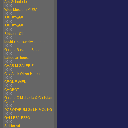
Alte Schmiede
1010
Wien Museum MUSA
1010
BEL ETAGE
1010
BEL ETAGE
1010
Bildraum 01
1010
bechter kastowsky galerie
1010
Galerie Susanne Bauer
1010
bahoe art house
1010
CHARIM GALERIE
1010
City-Antik Oliver Hunter
1010
CRONE WIEN
1010
CHOBOT
1010
Galerie C Michaela & Christian
Czaak
1010
DOROTHEUM GmbH & Co KG
1010
GALLERY EZZO
1010
Splitter Art