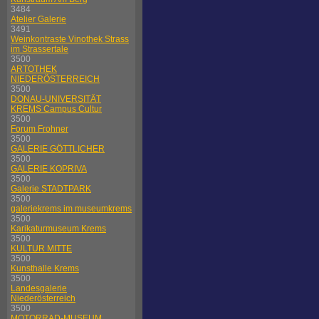
3484
Atelier Galerie
3491
Weinkontraste Vinothek Strass
im Strassertale
3500
ARTOTHEK
NIEDERÖSTERREICH
3500
DONAU-UNIVERSITÄT
KREMS Campus Cultur
3500
Forum Frohner
3500
GALERIE GÖTTLICHER
3500
GALERIE KOPRIVA
3500
Galerie STADTPARK
3500
galeriekrems im museumkrems
3500
Karikaturmuseum Krems
3500
KULTUR MITTE
3500
Kunsthalle Krems
3500
Landesgalerie
Niederösterreich
3500
MOTORRAD-MUSEUM