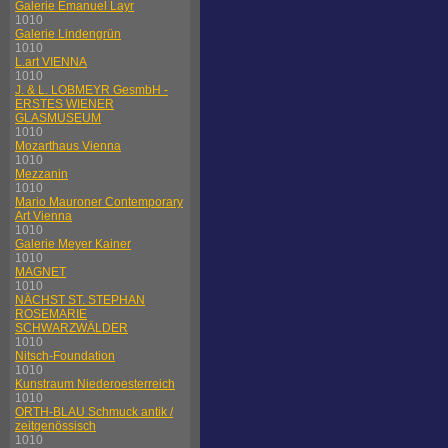
Galerie Emanuel Layr
1010
Galerie Lindengrün
1010
L.art VIENNA
1010
J. & L. LOBMEYR GesmbH -
ERSTES WIENER
GLASMUSEUM
1010
Mozarthaus Vienna
1010
Mezzanin
1010
Mario Mauroner Contemporary
Art Vienna
1010
Galerie Meyer Kainer
1010
MAGNET
1010
NÄCHST ST. STEPHAN
ROSEMARIE
SCHWARZWÄLDER
1010
Nitsch-Foundation
1010
Kunstraum Niederoesterreich
1010
ORTH-BLAU Schmuck antik /
zeitgenössisch
1010