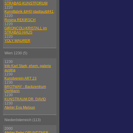
STRABAG KUNSTFORUM
1220
Kunstfabrik &#40;stadlau&#41;
1220
Rosina REKIRSCH
1220
GIRONCOLI-KRISTALL im
STRABAG HAUS
1220
YOLY MAURER
Wien 1230 (5)
1230
Info Karl Stark, ehem. galerie
austria
1230
Kunstverein ART 23
1230
BROTWAY - Backzentrum
DerMann
1230
KUNSTRAUM DR. DAVID
1230
Atelier Eva Meloun
Niederösterreich (113)
2000
Atelier Peter GRUNDTNER