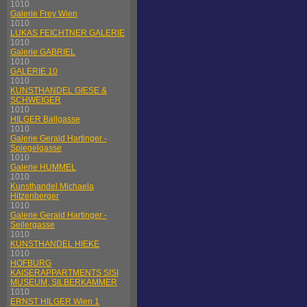
1010
Galerie Frey Wien
1010
LUKAS FEICHTNER GALERIE
1010
Galerie GABRIEL
1010
GALERIE 10
1010
KUNSTHANDEL GIESE &
SCHWEIGER
1010
HILGER Ballgasse
1010
Galerie Gerald Hartinger -
Spiegelgasse
1010
Galerie HUMMEL
1010
Kunsthandel Michaela
Hitzenberger
1010
Galerie Gerald Hartinger -
Seilergasse
1010
KUNSTHANDEL HIEKE
1010
HOFBURG
KAISERAPPARTMENTS SISI
MUSEUM, SILBERKAMMER
1010
ERNST HILGER Wien 1