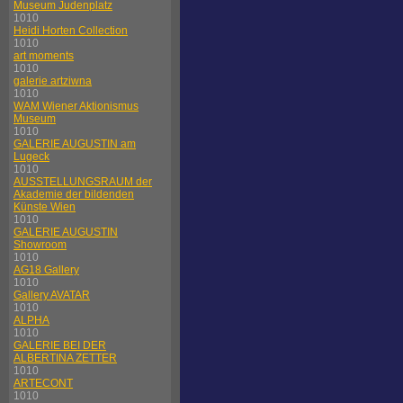
Museum Judenplatz
1010
Heidi Horten Collection
1010
art moments
1010
galerie artziwna
1010
WAM Wiener Aktionismus
Museum
1010
GALERIE AUGUSTIN am
Lugeck
1010
AUSSTELLUNGSRAUM der
Akademie der bildenden
Künste Wien
1010
GALERIE AUGUSTIN
Showroom
1010
AG18 Gallery
1010
Gallery AVATAR
1010
ALPHA
1010
GALERIE BEI DER
ALBERTINA ZETTER
1010
ARTECONT
1010