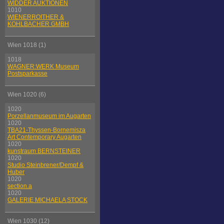
WIDDER AUKTIONEN
1010
WIENERROITHER &
KOHLBACHER GMBH
Wien 1018 (1)
1018
WAGNER:WERK Museum
Postsparkasse
Wien 1020 (6)
1020
Porzellanmuseum im Augarten
1020
TBA21-Thyssen-Bornemisza
Art Contemporary Augarten
1020
kunstraum BERNSTEINER
1020
Studio Steinbrener/Dempf &
Huber
1020
section.a
1020
GALERIE MICHAELA STOCK
Wien 1030 (12)