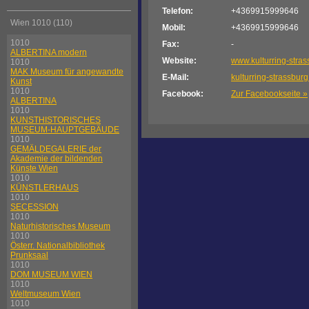
Telefon:
+4369915999646
Wien 1010 (110)
Mobil:
+4369915999646
1010
Fax:
-
ALBERTINA modern
Website:
www.kulturring-stras
1010
MAK Museum für angewandte
E-Mail:
kulturring-strassbu
Kunst
1010
Facebook:
Zur Facebookseite »
ALBERTINA
1010
KUNSTHISTORISCHES
MUSEUM-HAUPTGEBÄUDE
1010
GEMÄLDEGALERIE der
Akademie der bildenden
Künste Wien
1010
KÜNSTLERHAUS
1010
SECESSION
1010
Naturhistorisches Museum
1010
Österr. Nationalbibliothek
Prunksaal
1010
DOM MUSEUM WIEN
1010
Weltmuseum Wien
1010