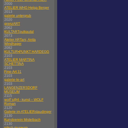
2000
ATELIER WHG Helga Berger
2013
galerie untergrub
2020
grenzART
2062
KULTARTpulkautal
2073
Atelier ARTani, Anita
Windhager
2082
KULTUR•PUNKT HARDEGG
2103
ATELIER MARTINA
SCHETTINA
2103
Fine-Art 31
2103
galerie-le-art
2103
LANGENZERSDORF
MUSEUM
2115
wolf´s@rt - kunst – WOLF
Roman
2120
Galerie im ATELIERstaudinger
2130
Kunstverein Mistelbach
2130
nitsch museum