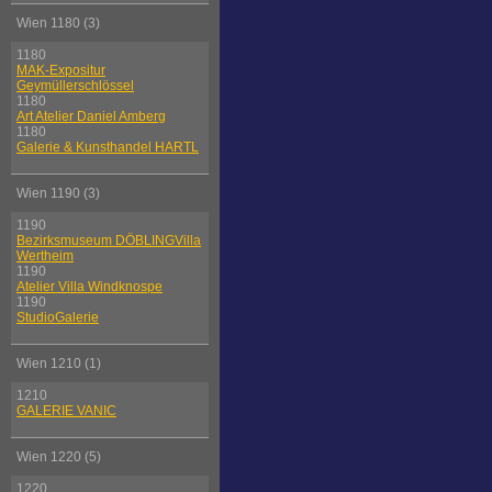
Wien 1180 (3)
1180
MAK-Expositur
Geymüllerschlössel
1180
Art Atelier Daniel Amberg
1180
Galerie & Kunsthandel HARTL
Wien 1190 (3)
1190
Bezirksmuseum DÖBLINGVilla
Wertheim
1190
Atelier Villa Windknospe
1190
StudioGalerie
Wien 1210 (1)
1210
GALERIE VANIC
Wien 1220 (5)
1220