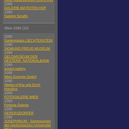
Slow. Kulturzentrum KOROTAN
1080
GALERIE AM ROTEN HOF
1080
Galerie Serafin
Wien 1090 (15)
1090
Gartenpalais LIECHTENSTEIN
1090
SIGMUND FREUD MUSEUM
1090
GELDMUSEUM DER
OESTERR. NATIONALBANK
1090
amani gallery
1090
Wien Energie GmbH
1090
Atelier of fine arts Erich
Handlos
1090
FOTOGALERIE WIEN
1090
Fortuna Galerie
1090
GERERSDORFER
1090
JOSEPHINUM - Sammlungen
der medizinischen Universität