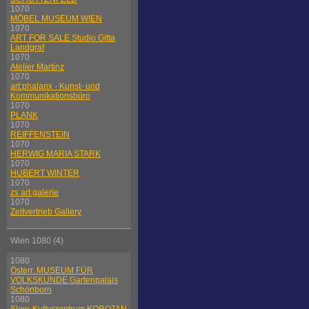
1070
MÖBEL MUSEUM WIEN
1070
ART FOR SALE Studio Gitta
Landgraf
1070
Atelier Martinz
1070
art:phalanx - Kunst- und
Kommunikationsbüro
1070
PLANK
1070
REIFFENSTEIN
1070
HERWIG MARIA STARK
1070
HUBERT WINTER
1070
zs art galerie
1070
Zeitvertrieb Gallery
Wien 1080 (4)
1080
Österr. MUSEUM FÜR
VOLKSKUNDE Gartenpalais
Schönborn
1080