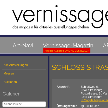
Art-Navi
Vernissage-Magazin
A
Aktuelle Ausgabe ONLINE BESTELLEN
SCHLOSS STRA
Alle Ausstellungen
Messen
Auktionen
Anschrift:
Schloßweg 6,
9341 Strassburg
Galerien
Postadresse: St. Mar
9341 Strassburg
in Google Maps anz
Öffnungszeiten:
tgl. 10-18 Uhr