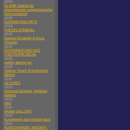
1010
SLAVIK Galerie für
internationale zeitgenössische
Schmuckkunst
1010
SUPPAN FINE ARTS
1010
THESEUSTEMPEL
1010
Galerie Elisabeth & Klaus
Thoman
1010
ÖSTERREICHISCHES
THEATERMUSEUM
1010
gallery twenty-six
1010
Galerie Time® & Kulturkreis
Wien®
1010
ULYSSES
1010
Verbund-Zentrale, Vertikale
Galerie
1010
V&V
1010
white8 GALLERY
1010
Kunstverein das weisse haus
1010
KUNSTHANDEL WIDDER -