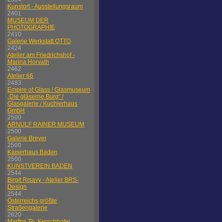
Kunstort - Ausstellungsraum
2401
MUSEUM DER
PHOTOGRAPHIE
2410
Galerie Werkstatt OTTO
2424
Atelier am Friedrichshof -
Marina Horvath
2462
Atelier 66
2483
Empire of Glass / Glasmuseum
„Die gläserne Burg“ /
Glasgalerie / Kuchlerhaus
GmbH
2500
ARNULF RAINER MUSEUM
2500
Galerie Breyer
2500
Kaiserhaus Baden
2500
KUNSTVEREIN BADEN
2544
Birgit Risavy - Atelier BRS-
Design
2544
Österreichs größte
Straßengalerie
2620
Martha Th. Kerschhofer