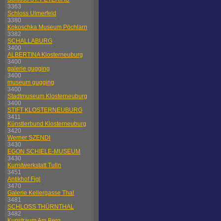
3363
Schloss Ulmerfeld
3380
Kokoschka Museum Pöchlarn
3382
SCHALLABURG
3400
ALBERTINA Klosterneuburg
3400
galerie gugging
3400
museum gugging
3400
Stadtmuseum Klosterneuburg
3400
STIFT KLOSTERNEUBURG
3411
Künstlerbund Klosterneuburg
3420
Werner SZENDI
3430
EGON SCHIELE-MUSEUM
3430
Kunstwerkstatt Tulln
3451
Antikhof Figl
3470
Galerie Kellergasse Thal
3481
SCHLOSS THÜRNTHAL
3482
Kunstraum Am Berg