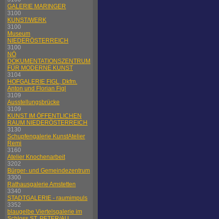
GALERIE MARINGER
3100
KUNST/WERK
3100
Museum
NIEDERÖSTERREICH
3100
NÖ
DOKUMENTATIONSZENTRUM
FÜR MODERNE KUNST
3104
HOFGALERIE FIGL, Dkfm.
Anton und Florian Figl
3109
Ausstellungsbrücke
3109
KUNST IM ÖFFENTLICHEN
RAUM NIEDERÖSTERREICH
3130
Schupfengalerie KunstAtelier
Remi
3160
Atelier Knochenarbeit
3202
Bürger- und Gemeindezentrum
3300
Rathausgalerie Amstetten
3340
STADTGALERIE - raumimpuls
3352
blaugelbe Viertelsgalerie im
Schloss ST. PETER/AU