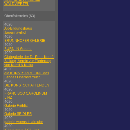
WALDVIERTEL
Oberösterreich (63)
4020
AK-Bildungshaus
Jägermayrhof
4020
BRUNNHOFER GALERIE
4020
BURN-IN Galerie
4020
Clubgalerie der Dr. Ernst Koref-
Stiftung, Verein zur Förderung
von Kunst & Kultur
4020
die KUNSTSAMMLUNG des
Landes Oberösterreich
4020
DIE KUNSTSCHAFFENDEN
4020
FRANCISCO CAROLINUM
LINZ
4020
Galerie Fröhlich
4020
Galerie SEIDLER
4020
galerie wuensch aircube
4020