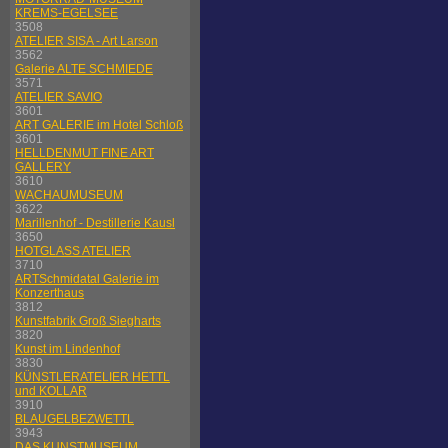
KREMS-EGELSEE
3508
ATELIER SISA - Art Larson
3562
Galerie ALTE SCHMIEDE
3571
ATELIER SAVIO
3601
ART GALERIE im Hotel Schloß
3601
HELLDENMUT FINE ART
GALLERY
3610
WACHAUMUSEUM
3622
Marillenhof - Destillerie Kausl
3650
HOTGLASS ATELIER
3710
ARTSchmidatal Galerie im
Konzerthaus
3812
Kunstfabrik Groß Siegharts
3820
Kunst im Lindenhof
3830
KÜNSTLERATELIER HETTL
und KOLLAR
3910
BLAUGELBEZWETTL
3943
DAS KUNSTMUSEUM