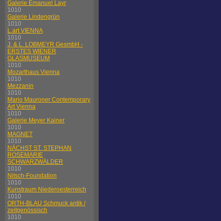
Galerie Emanuel Layr
1010
Galerie Lindengrün
1010
L.art VIENNA
1010
J. & L. LOBMEYR GesmbH -
ERSTES WIENER
GLASMUSEUM
1010
Mozarthaus Vienna
1010
Mezzanin
1010
Mario Mauroner Contemporary
Art Vienna
1010
Galerie Meyer Kainer
1010
MAGNET
1010
NÄCHST ST. STEPHAN
ROSEMARIE
SCHWARZWÄLDER
1010
Nitsch-Foundation
1010
Kunstraum Niederoesterreich
1010
ORTH-BLAU Schmuck antik /
zeitgenössisch
1010