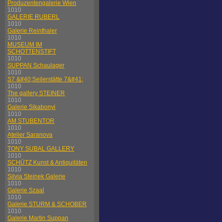
Produzentengalerie Wien
1010
GALERIE RUBERL
1010
Galerie Reinthaler
1010
MUSEUM IM
SCHOTTENSTIFT
1010
SUPPAN Schaulager
1010
S7 &#40;Seilerstätte 7&#41;
1010
The gallery STEINER
1010
Galerie Sikabonyi
1010
AM STUBENTOR
1010
Atelier Saranova
1010
TONY SUBAL GALLERY
1010
SCHÜTZ Kunst & Antiquitäten
1010
Silvia Steinek Galerie
1010
Galerie Szaal
1010
Galerie STURM & SCHOBER
1010
Galerie Martin Suppan