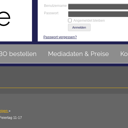
Benutzername
Passwort
Angemeldet bleiben
Passwort vergessen?
BO bestellen
Mediadaten & Preise
Ko
eigen
»
eiertag 11-17