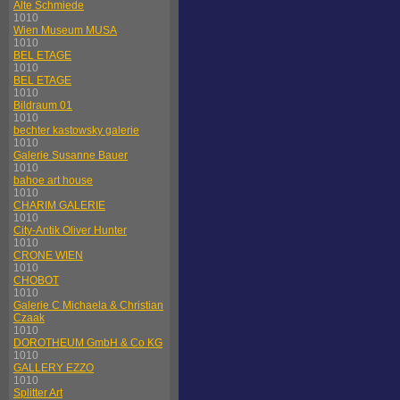
Alte Schmiede
1010
Wien Museum MUSA
1010
BEL ETAGE
1010
BEL ETAGE
1010
Bildraum 01
1010
bechter kastowsky galerie
1010
Galerie Susanne Bauer
1010
bahoe art house
1010
CHARIM GALERIE
1010
City-Antik Oliver Hunter
1010
CRONE WIEN
1010
CHOBOT
1010
Galerie C Michaela & Christian
Czaak
1010
DOROTHEUM GmbH & Co KG
1010
GALLERY EZZO
1010
Splitter Art