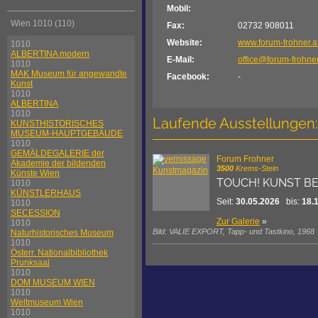
Mobil:
Wien 1010 (110)
Fax:
02732 908011
Website:
www.forum-frohner.a
1010
ALBERTINA modern
E-Mail:
office@forum-frohner
1010
MAK Museum für angewandte
Facebook:
-
Kunst
1010
ALBERTINA
1010
Laufende Ausstellungen:
KUNSTHISTORISCHES
MUSEUM-HAUPTGEBÄUDE
1010
GEMÄLDEGALERIE der
Forum Frohner
Akademie der bildenden
3500
Krems-Stein
Künste Wien
TOUCH! KUNST B
1010
KÜNSTLERHAUS
Seit:
30.05.2026
bis:
18.
1010
SECESSION
Zur Galerie
»
1010
Bild: VALIE EXPORT, Tapp- und Tastkino, 1968
Naturhistorisches Museum
1010
Österr. Nationalbibliothek
Prunksaal
1010
DOM MUSEUM WIEN
1010
Weltmuseum Wien
1010