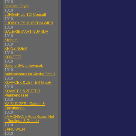
1010
Jesuiten Foyer
1010
JÜNGER c/o TCI Consult
1010
JÜDISCHES MUSEUM WIEN
1010
GALERIE MARTIN JANDA
1010
Krobath
1010
KRINZINGER
1010
KONZETT
1010
Galerie Sylvia Kovacek
1010
Auktionshaus im Kinsky GmbH
1010
KOVACEK & ZETTER GmbH
1010
KOVACEK & ZETTER
Plankengasse
1010
KAIBLINGER - Galerie &
Kunsthandel
1010
LA HONG Am RosaRosen Hof
– Boutique & Galerie
1010
LANG WIEN
1010