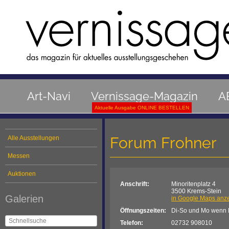
Art-Navi
Vernissage-Magazin
A
Aktuelle Ausgabe ONLINE BESTELLEN
Forum Frohner
Alle Ausstellungen
Messen
Auktionen
Anschrift:
Minoritenplatz 4
3500 Krems-Stein
Galerien
in Google Maps anz
Öffnungszeiten:
Di-So und Mo wenn F
Telefon:
02732 908010