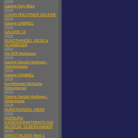
1010
Galerie Frey Wien
1010
LUKAS FEICHTNER GALERIE
1010
Galerie GABRIEL
1010
GALERIE 10
1010
KUNSTHANDEL GIESE &
SCHWEIGER
1010
HILGER Ballgasse
1010
Galerie Gerald Hartinger -
Spiegelgasse
1010
Galerie HUMMEL
1010
Kunsthandel Michaela
Hitzenberger
1010
Galerie Gerald Hartinger -
Seilergasse
1010
KUNSTHANDEL HIEKE
1010
HOFBURG
KAISERAPPARTMENTS SISI
MUSEUM, SILBERKAMMER
1010
ERNST HILGER Wien 1