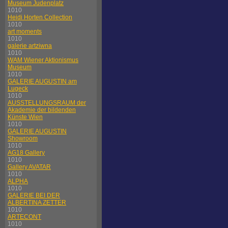
Museum Judenplatz
1010
Heidi Horten Collection
1010
art moments
1010
galerie artziwna
1010
WAM Wiener Aktionismus
Museum
1010
GALERIE AUGUSTIN am
Lugeck
1010
AUSSTELLUNGSRAUM der
Akademie der bildenden
Künste Wien
1010
GALERIE AUGUSTIN
Showroom
1010
AG18 Gallery
1010
Gallery AVATAR
1010
ALPHA
1010
GALERIE BEI DER
ALBERTINA ZETTER
1010
ARTECONT
1010