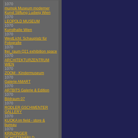
1070
mumok Museum moderner
Kunst Stiftung Ludwig Wien
1070
LEOPOLD MUSEUM
1070
Kunsthalle Wien
1070
WestLicht. Schauplatz für
Fotografie
1070
frei_raum Q21 exhibition space
1070
ARCHITEKTURZENTRUM
WIEN
1070
ZOOM - Kindermuseum
1070
Galerie AMART
1070
ARTBITS Galerie & Edition
1070
Bildraum 07
1070
RODLER GSCHWENTER
GALLERY
1070
KUOKA im field - store &
bureau
1070
KRINZINGER
SCHOTTENFELD