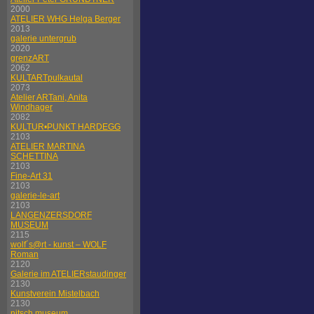
2000
ATELIER WHG Helga Berger
2013
galerie untergrub
2020
grenzART
2062
KULTARTpulkautal
2073
Atelier ARTani, Anita
Windhager
2082
KULTUR•PUNKT HARDEGG
2103
ATELIER MARTINA
SCHETTINA
2103
Fine-Art 31
2103
galerie-le-art
2103
LANGENZERSDORF
MUSEUM
2115
wolf´s@rt - kunst – WOLF
Roman
2120
Galerie im ATELIERstaudinger
2130
Kunstverein Mistelbach
2130
nitsch museum