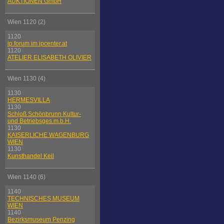
AUKTIONEN GmbH
Wien 1120 (2)
1120
ip.forum im ipcenter.at
1120
ATELIER ELISABETH OLIVIER
Wien 1130 (4)
1130
HERMESVILLA
1130
Schloß Schönbrunn Kultur-
und Betriebsges.m.b.H.
1130
KAISERLICHE WAGENBURG
WIEN
1130
Kunsthandel Keil
Wien 1140 (6)
1140
TECHNISCHES MUSEUM
WIEN
1140
Bezirksmuseum Penzing