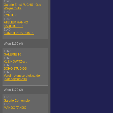
1140
Galerie Ernst FUCHS - Otto
Wagner Villa
1140
KONTUR
1140
ATELIER HANNO
KARLHUBER
1140
KUNSTHAUS RUMPF
Wien 1160 (4)
1160
GALERIE 16
1160
KLEINOWITZ-art
1160
SOHO STUDIOS
1160
Verein ::kunst.projekte:: der
[galerie]studio38
Wien 1170 (2)
1170
Galerie Contemplor
1170
MANGO TANGO