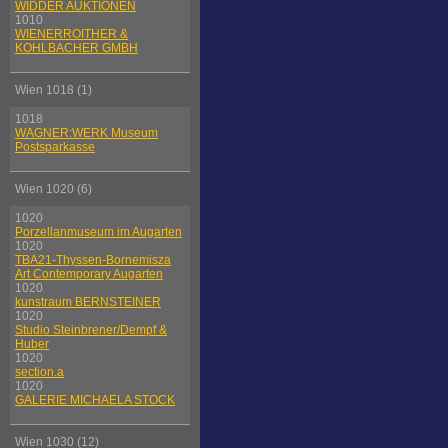
WIDDER AUKTIONEN
1010
WIENERROITHER &
KOHLBACHER GMBH
Wien 1018 (1)
1018
WAGNER:WERK Museum
Postsparkasse
Wien 1020 (6)
1020
Porzellanmuseum im Augarten
1020
TBA21-Thyssen-Bornemisza
Art Contemporary Augarten
1020
kunstraum BERNSTEINER
1020
Studio Steinbrener/Dempf &
Huber
1020
section.a
1020
GALERIE MICHAELA STOCK
Wien 1030 (12)