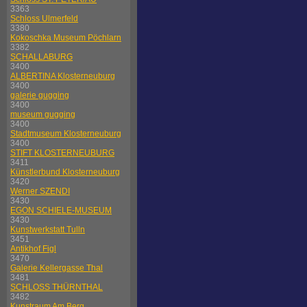
3363
Schloss Ulmerfeld
3380
Kokoschka Museum Pöchlarn
3382
SCHALLABURG
3400
ALBERTINA Klosterneuburg
3400
galerie gugging
3400
museum gugging
3400
Stadtmuseum Klosterneuburg
3400
STIFT KLOSTERNEUBURG
3411
Künstlerbund Klosterneuburg
3420
Werner SZENDI
3430
EGON SCHIELE-MUSEUM
3430
Kunstwerkstatt Tulln
3451
Antikhof Figl
3470
Galerie Kellergasse Thal
3481
SCHLOSS THÜRNTHAL
3482
Kunstraum Am Berg