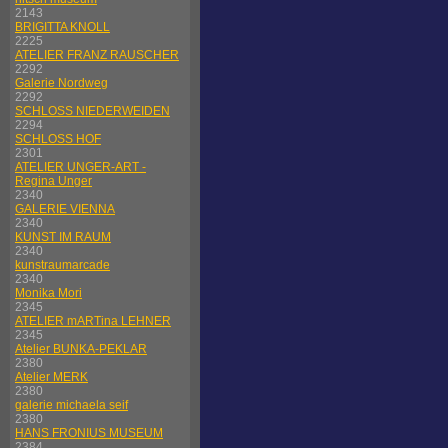
2143
BRIGITTA KNOLL
2225
ATELIER FRANZ RAUSCHER
2292
Galerie Nordweg
2292
SCHLOSS NIEDERWEIDEN
2294
SCHLOSS HOF
2301
ATELIER UNGER-ART -
Regina Unger
2340
GALERIE VIENNA
2340
KUNST IM RAUM
2340
kunstraumarcade
2340
Monika Mori
2345
ATELIER mARTina LEHNER
2345
Atelier BUNKA-PEKLAR
2380
Atelier MERK
2380
galerie michaela seif
2380
HANS FRONIUS MUSEUM
2384