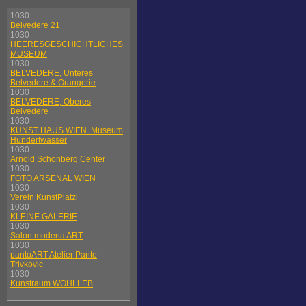
1030
Belvedere 21
1030
HEERESGESCHICHTLICHES
MUSEUM
1030
BELVEDERE, Unteres
Belvedere & Orangerie
1030
BELVEDERE, Oberes
Belvedere
1030
KUNST HAUS WIEN. Museum
Hundertwasser
1030
Arnold Schönberg Center
1030
FOTO ARSENAL WIEN
1030
Verein KunstPlatzl
1030
KLEINE GALERIE
1030
Salon modena ART
1030
pantoART Atelier Panto
Trivkovic
1030
Kunstraum WOHLLEB