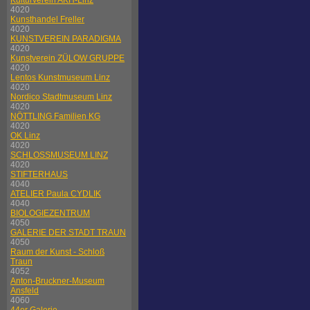
Kulturverein AKH-Linz
4020
Kunsthandel Freller
4020
KUNSTVEREIN PARADIGMA
4020
Kunstverein ZÜLOW GRUPPE
4020
Lentos Kunstmuseum Linz
4020
Nordico Stadtmuseum Linz
4020
NÖTTLING Familien KG
4020
OK Linz
4020
SCHLOSSMUSEUM LINZ
4020
STIFTERHAUS
4040
ATELIER Paula CYDLIK
4040
BIOLOGIEZENTRUM
4050
GALERIE DER STADT TRAUN
4050
Raum der Kunst - Schloß
Traun
4052
Anton-Bruckner-Museum
Ansfeld
4060