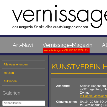
Art-Navi
Vernissage-Magazin
A
Aktuelle Ausgabe ONLINE BESTELLEN
KUNSTVEREIN 
Alle Ausstellungen
Messen
Auktionen
Anschrift:
Schloss Hagenberg
4232 Hagenberg i. M
Galerien
Zwinger
in Google Maps anz
Öffnungszeiten:
SA 19 - 20 Uhr SO 1
tel. Vereinbarung 0