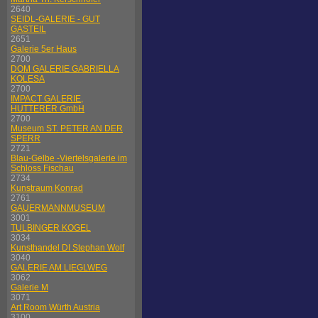
2640
SEIDL-GALERIE - GUT
GASTEIL
2651
Galerie 5er Haus
2700
DOM GALERIE GABRIELLA
KOLESA
2700
IMPACT GALERIE,
HUTTERER GmbH
2700
Museum ST. PETER AN DER
SPERR
2721
Blau-Gelbe -Viertelsgalerie im
Schloss Fischau
2734
Kunstraum Konrad
2761
GAUERMANNMUSEUM
3001
TULBINGER KOGEL
3034
Kunsthandel DI Stephan Wolf
3040
GALERIE AM LIEGLWEG
3062
Galerie M
3071
Art Room Würth Austria
3100