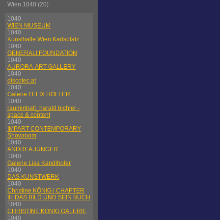
Wien 1040 (20)
1040
WIEN MUSEUM
1040
Kunsthalle Wien Karlsplatz
1040
GENERALI FOUNDATION
1040
AURORA-ART-GALLERY
1040
discotec.at
1040
Galerie FELIX HÖLLER
1040
rauminhalt_harald bichler -
space & content
1040
IMPART CONTEMPORARY
Showroom
1040
ANDREA JÜNGER
1040
Galerie Lisa Kandlhofer
1040
DAS KUNSTWERK
1040
Christine KÖNIG | CHAPTER
III: DAS BILD UND SEIN BUCH
1040
CHRISTINE KÖNIG GALERIE
1040