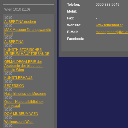
Telefon:
0650 333 5649
Wien 1010 (110)
Mobil:
1010
Fax:
-
ALBERTINA modern
Website:
www.rothenhof.at
1010
MAK Museum für angewandte
E-Mail:
mariagreiner@live.a
Kunst
1010
Facebook:
-
ALBERTINA
1010
KUNSTHISTORISCHES
MUSEUM-HAUPTGEBÄUDE
1010
GEMÄLDEGALERIE der
Akademie der bildenden
Künste Wien
1010
KÜNSTLERHAUS
1010
SECESSION
1010
Naturhistorisches Museum
1010
Österr. Nationalbibliothek
Prunksaal
1010
DOM MUSEUM WIEN
1010
Weltmuseum Wien
1010