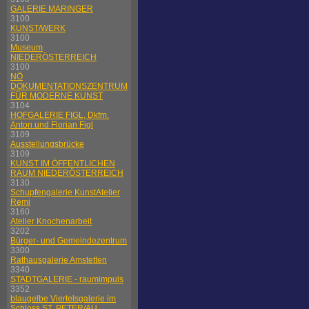
GALERIE MARINGER
3100
KUNST/WERK
3100
Museum
NIEDERÖSTERREICH
3100
NÖ
DOKUMENTATIONSZENTRUM
FÜR MODERNE KUNST
3104
HOFGALERIE FIGL, Dkfm.
Anton und Florian Figl
3109
Ausstellungsbrücke
3109
KUNST IM ÖFFENTLICHEN
RAUM NIEDERÖSTERREICH
3130
Schupfengalerie KunstAtelier
Remi
3160
Atelier Knochenarbeit
3202
Bürger- und Gemeindezentrum
3300
Rathausgalerie Amstetten
3340
STADTGALERIE - raumimpuls
3352
blaugelbe Viertelsgalerie im
Schloss ST. PETER/AU