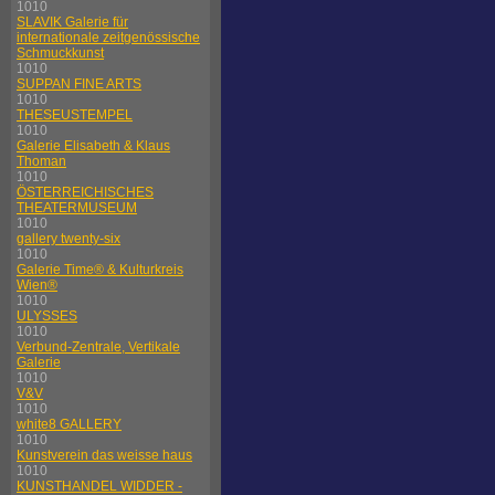
1010
SLAVIK Galerie für
internationale zeitgenössische
Schmuckkunst
1010
SUPPAN FINE ARTS
1010
THESEUSTEMPEL
1010
Galerie Elisabeth & Klaus
Thoman
1010
ÖSTERREICHISCHES
THEATERMUSEUM
1010
gallery twenty-six
1010
Galerie Time® & Kulturkreis
Wien®
1010
ULYSSES
1010
Verbund-Zentrale, Vertikale
Galerie
1010
V&V
1010
white8 GALLERY
1010
Kunstverein das weisse haus
1010
KUNSTHANDEL WIDDER -