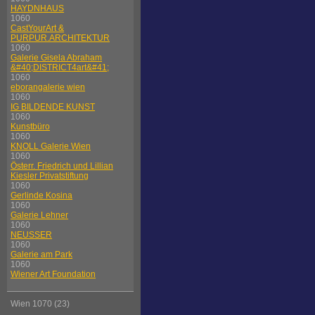
HAYDNHAUS
1060
CastYourArt &
PURPUR.ARCHITEKTUR
1060
Galerie Gisela Abraham
&#40;DISTRICT4art&#41;
1060
eborangalerie wien
1060
IG BILDENDE KUNST
1060
Kunstbüro
1060
KNOLL Galerie Wien
1060
Österr. Friedrich und Lillian
Kiesler Privatstiftung
1060
Gerlinde Kosina
1060
Galerie Lehner
1060
NEUSSER
1060
Galerie am Park
1060
Wiener Art Foundation
Wien 1070 (23)