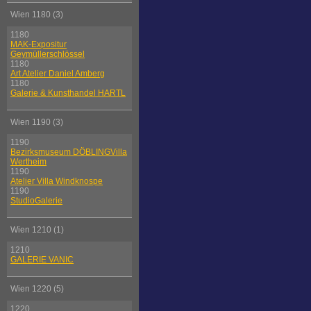
Wien 1180 (3)
1180
MAK-Expositur
Geymüllerschlössel
1180
Art Atelier Daniel Amberg
1180
Galerie & Kunsthandel HARTL
Wien 1190 (3)
1190
Bezirksmuseum DÖBLINGVilla
Wertheim
1190
Atelier Villa Windknospe
1190
StudioGalerie
Wien 1210 (1)
1210
GALERIE VANIC
Wien 1220 (5)
1220