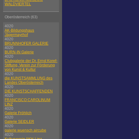
WALDVIERTEL
Oberösterreich (63)
4020
AK-Bildungshaus
Jägermayrhof
4020
BRUNNHOFER GALERIE
4020
BURN-IN Galerie
4020
Clubgalerie der Dr. Ernst Koref-
Stiftung, Verein zur Förderung
von Kunst & Kultur
4020
die KUNSTSAMMLUNG des
Landes Oberösterreich
4020
DIE KUNSTSCHAFFENDEN
4020
FRANCISCO CAROLINUM
LINZ
4020
Galerie Fröhlich
4020
Galerie SEIDLER
4020
galerie wuensch aircube
4020