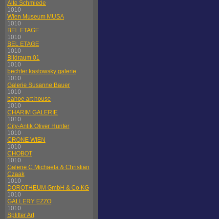
Alte Schmiede
1010
Wien Museum MUSA
1010
BEL ETAGE
1010
BEL ETAGE
1010
Bildraum 01
1010
bechter kastowsky galerie
1010
Galerie Susanne Bauer
1010
bahoe art house
1010
CHARIM GALERIE
1010
City-Antik Oliver Hunter
1010
CRONE WIEN
1010
CHOBOT
1010
Galerie C Michaela & Christian
Czaak
1010
DOROTHEUM GmbH & Co KG
1010
GALLERY EZZO
1010
Splitter Art