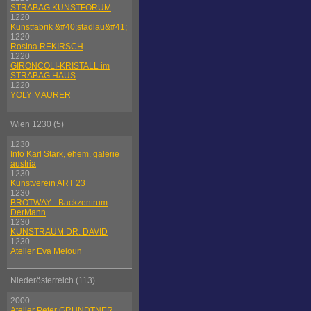
STRABAG KUNSTFORUM
1220
Kunstfabrik &#40;stadlau&#41;
1220
Rosina REKIRSCH
1220
GIRONCOLI-KRISTALL im
STRABAG HAUS
1220
YOLY MAURER
Wien 1230 (5)
1230
Info Karl Stark, ehem. galerie
austria
1230
Kunstverein ART 23
1230
BROTWAY - Backzentrum
DerMann
1230
KUNSTRAUM DR. DAVID
1230
Atelier Eva Meloun
Niederösterreich (113)
2000
Atelier Peter GRUNDTNER