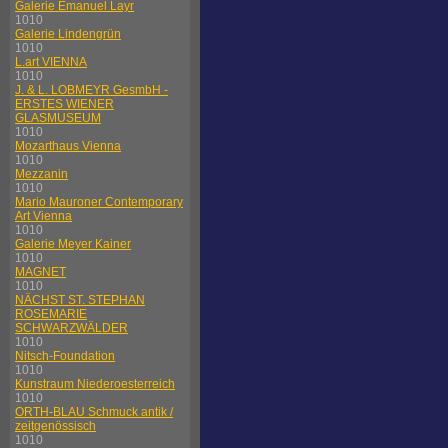
Galerie Emanuel Layr
1010
Galerie Lindengrün
1010
L.art VIENNA
1010
J. & L. LOBMEYR GesmbH -
ERSTES WIENER
GLASMUSEUM
1010
Mozarthaus Vienna
1010
Mezzanin
1010
Mario Mauroner Contemporary
Art Vienna
1010
Galerie Meyer Kainer
1010
MAGNET
1010
NÄCHST ST. STEPHAN
ROSEMARIE
SCHWARZWÄLDER
1010
Nitsch-Foundation
1010
Kunstraum Niederoesterreich
1010
ORTH-BLAU Schmuck antik /
zeitgenössisch
1010