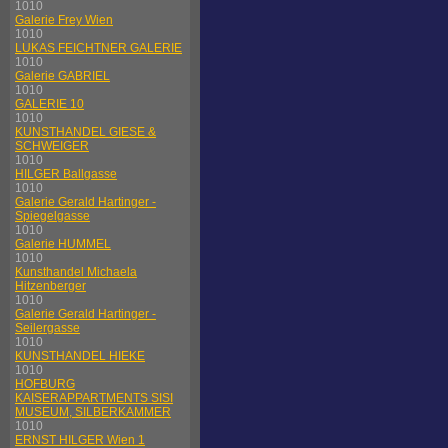
1010
Galerie Frey Wien
1010
LUKAS FEICHTNER GALERIE
1010
Galerie GABRIEL
1010
GALERIE 10
1010
KUNSTHANDEL GIESE &
SCHWEIGER
1010
HILGER Ballgasse
1010
Galerie Gerald Hartinger -
Spiegelgasse
1010
Galerie HUMMEL
1010
Kunsthandel Michaela
Hitzenberger
1010
Galerie Gerald Hartinger -
Seilergasse
1010
KUNSTHANDEL HIEKE
1010
HOFBURG
KAISERAPPARTMENTS SISI
MUSEUM, SILBERKAMMER
1010
ERNST HILGER Wien 1