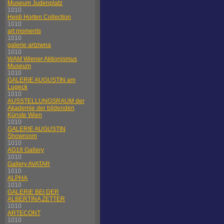
Museum Judenplatz
1010
Heidi Horten Collection
1010
art moments
1010
galerie artziwna
1010
WAM Wiener Aktionismus
Museum
1010
GALERIE AUGUSTIN am
Lugeck
1010
AUSSTELLUNGSRAUM der
Akademie der bildenden
Künste Wien
1010
GALERIE AUGUSTIN
Showroom
1010
AG18 Gallery
1010
Gallery AVATAR
1010
ALPHA
1010
GALERIE BEI DER
ALBERTINA ZETTER
1010
ARTECONT
1010