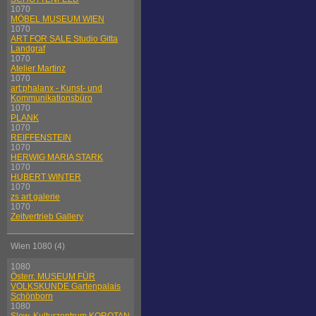
1070
MÖBEL MUSEUM WIEN
1070
ART FOR SALE Studio Gitta
Landgraf
1070
Atelier Martinz
1070
art:phalanx - Kunst- und
Kommunikationsbüro
1070
PLANK
1070
REIFFENSTEIN
1070
HERWIG MARIA STARK
1070
HUBERT WINTER
1070
zs art galerie
1070
Zeitvertrieb Gallery
Wien 1080 (4)
1080
Österr. MUSEUM FÜR
VOLKSKUNDE Gartenpalais
Schönborn
1080