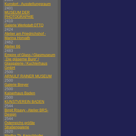
Kunstort - Ausstellungsraum
2401
MUSEUM DER
PHOTOGRAPHIE
2410
Galerie Werkstatt OTTO
2424
Atelier am Friedrichshof -
Marina Horvath
2462
Atelier 66
2483
Empire of Glass / Glasmuseum
„Die gläserne Burg“ /
Glasgalerie / Kuchlerhaus
GmbH
2500
ARNULF RAINER MUSEUM
2500
Galerie Breyer
2500
Kaiserhaus Baden
2500
KUNSTVEREIN BADEN
2544
Birgit Risavy - Atelier BRS-
Design
2544
Österreichs größte
Straßengalerie
2620
Martha Th. Kerschhofer