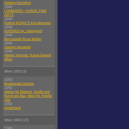
Galerie Künstlich
1040
LOMBARDI – KARGL FINE
ARTS
1040
Patrick KOVACS Kunsthandel
1040
KOENIG2 by_robbygreif
1040
Bernadette Rosa Müller
1040
Galerie Neuwirth
1040
Atelier Spornitz, Kunst Galerie
Wien
Wien 1050 (3)
1050
Brodmedia Galerie
1050
Atelier für Malerei, Grafik und
Kunst am Bau, Mag Art. Sybille
Uitz
1050
Hinterland
Wien 1060 (13)
1060