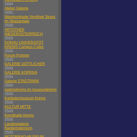
3484
Atelier Galerie
3491
Weinkontraste Vinothek Strass
im Strassertale
3500
ARTOTHEK
NIEDERÖSTERREICH
3500
DONAU-UNIVERSITÄT
KREMS Campus Cultur
3500
Forum Frohner
3500
GALERIE GÖTTLICHER
3500
GALERIE KOPRIVA
3500
Galerie STADTPARK
3500
galeriekrems im museumkrems
3500
Karikaturmuseum Krems
3500
KULTUR MITTE
3500
Kunsthalle Krems
3500
Landesgalerie
Niederösterreich
3500
MOTORRAD-MUSEUM