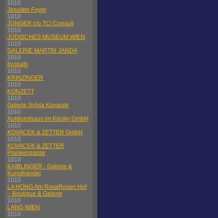
1010
Jesuiten Foyer
1010
JÜNGER c/o TCI Consult
1010
JÜDISCHES MUSEUM WIEN
1010
GALERIE MARTIN JANDA
1010
Krobath
1010
KRINZINGER
1010
KONZETT
1010
Galerie Sylvia Kovacek
1010
Auktionshaus im Kinsky GmbH
1010
KOVACEK & ZETTER GmbH
1010
KOVACEK & ZETTER
Plankengasse
1010
KAIBLINGER - Galerie &
Kunsthandel
1010
LA HONG Am RosaRosen Hof
– Boutique & Galerie
1010
LANG WIEN
1010