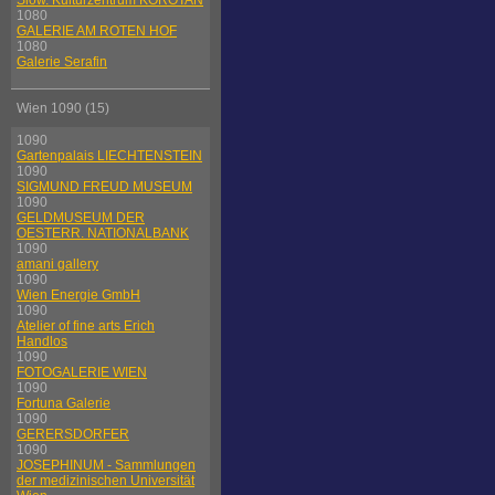
Slow. Kulturzentrum KOROTAN
1080
GALERIE AM ROTEN HOF
1080
Galerie Serafin
Wien 1090 (15)
1090
Gartenpalais LIECHTENSTEIN
1090
SIGMUND FREUD MUSEUM
1090
GELDMUSEUM DER
OESTERR. NATIONALBANK
1090
amani gallery
1090
Wien Energie GmbH
1090
Atelier of fine arts Erich
Handlos
1090
FOTOGALERIE WIEN
1090
Fortuna Galerie
1090
GERERSDORFER
1090
JOSEPHINUM - Sammlungen
der medizinischen Universität