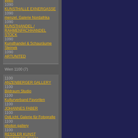
Wien
1090
KUNSTHALLE EXNERGASSE
1090
menzel. Galerie Nordafrika
1090
KUNSTHANDEL /
RAHMENFACHHANDEL
STOCK
1090
Kunsthandel & Schauräume
Steinek
1090
ARTUNITED
Wien 1100 (7)
1100
ANZENBERGER GALLERY
1100
Bildraum Studio
1100
Kulturverband Favoriten
1100
JOHANNES FABER
1100
OstLicht. Galerie für Fotografie
1100
photon gallery
1100
RESSLER KUNST