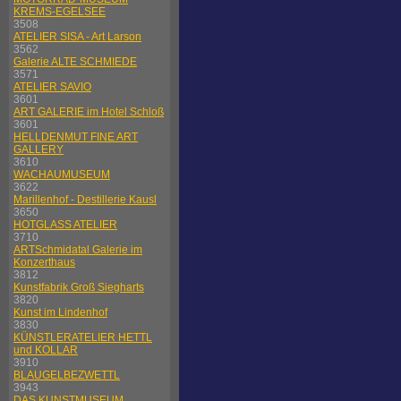
KREMS-EGELSEE
3508
ATELIER SISA - Art Larson
3562
Galerie ALTE SCHMIEDE
3571
ATELIER SAVIO
3601
ART GALERIE im Hotel Schloß
3601
HELLDENMUT FINE ART
GALLERY
3610
WACHAUMUSEUM
3622
Marillenhof - Destillerie Kausl
3650
HOTGLASS ATELIER
3710
ARTSchmidatal Galerie im
Konzerthaus
3812
Kunstfabrik Groß Siegharts
3820
Kunst im Lindenhof
3830
KÜNSTLERATELIER HETTL
und KOLLAR
3910
BLAUGELBEZWETTL
3943
DAS KUNSTMUSEUM