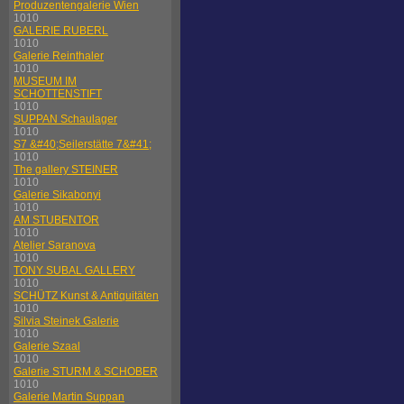
Produzentengalerie Wien
1010
GALERIE RUBERL
1010
Galerie Reinthaler
1010
MUSEUM IM
SCHOTTENSTIFT
1010
SUPPAN Schaulager
1010
S7 &#40;Seilerstätte 7&#41;
1010
The gallery STEINER
1010
Galerie Sikabonyi
1010
AM STUBENTOR
1010
Atelier Saranova
1010
TONY SUBAL GALLERY
1010
SCHÜTZ Kunst & Antiquitäten
1010
Silvia Steinek Galerie
1010
Galerie Szaal
1010
Galerie STURM & SCHOBER
1010
Galerie Martin Suppan