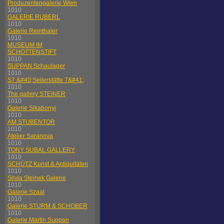
Produzentengalerie Wien
1010
GALERIE RUBERL
1010
Galerie Reinthaler
1010
MUSEUM IM
SCHOTTENSTIFT
1010
SUPPAN Schaulager
1010
S7 &#40;Seilerstätte 7&#41;
1010
The gallery STEINER
1010
Galerie Sikabonyi
1010
AM STUBENTOR
1010
Atelier Saranova
1010
TONY SUBAL GALLERY
1010
SCHÜTZ Kunst & Antiquitäten
1010
Silvia Steinek Galerie
1010
Galerie Szaal
1010
Galerie STURM & SCHOBER
1010
Galerie Martin Suppan