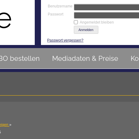
Benutzername
Passwort
Angemeldet bleiben
Passwort vergessen?
BO bestellen
Mediadaten & Preise
Ko
eigen
»
5