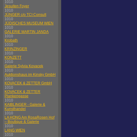
1010
Jesuiten Foyer
1010
JÜNGER c/o TCI Consult
1010
JÜDISCHES MUSEUM WIEN
1010
GALERIE MARTIN JANDA
1010
Krobath
1010
KRINZINGER
1010
KONZETT
1010
Galerie Sylvia Kovacek
1010
Auktionshaus im Kinsky GmbH
1010
KOVACEK & ZETTER GmbH
1010
KOVACEK & ZETTER
Plankengasse
1010
KAIBLINGER - Galerie &
Kunsthandel
1010
LA HONG Am RosaRosen Hof
– Boutique & Galerie
1010
LANG WIEN
1010