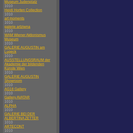
Museum Judenplatz
1010
Heidi Horten Collection
1010
art moments
1010
galerie artziwna
1010
WAM Wiener Aktionismus
Museum
1010
GALERIE AUGUSTIN am
Lugeck
1010
AUSSTELLUNGSRAUM der
Akademie der bildenden
Künste Wien
1010
GALERIE AUGUSTIN
Showroom
1010
AG18 Gallery
1010
Gallery AVATAR
1010
ALPHA
1010
GALERIE BEI DER
ALBERTINA ZETTER
1010
ARTECONT
1010