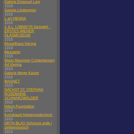
Galerie Emanuel Layr
1010
Galerie Lindengrün
1010
L.art VIENNA
1010
J. & L. LOBMEYR GesmbH -
ERSTES WIENER
GLASMUSEUM
1010
Mozarthaus Vienna
1010
Mezzanin
1010
Mario Mauroner Contemporary
Art Vienna
1010
Galerie Meyer Kainer
1010
MAGNET
1010
NÄCHST ST. STEPHAN
ROSEMARIE
SCHWARZWÄLDER
1010
Nitsch-Foundation
1010
Kunstraum Niederoesterreich
1010
ORTH-BLAU Schmuck antik /
zeitgenössisch
1010