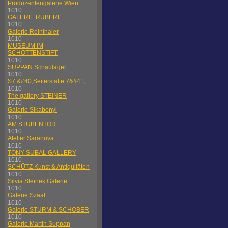
Produzentengalerie Wien
1010
GALERIE RUBERL
1010
Galerie Reinthaler
1010
MUSEUM IM
SCHOTTENSTIFT
1010
SUPPAN Schaulager
1010
S7 &#40;Seilerstätte 7&#41;
1010
The gallery STEINER
1010
Galerie Sikabonyi
1010
AM STUBENTOR
1010
Atelier Saranova
1010
TONY SUBAL GALLERY
1010
SCHÜTZ Kunst & Antiquitäten
1010
Silvia Steinek Galerie
1010
Galerie Szaal
1010
Galerie STURM & SCHOBER
1010
Galerie Martin Suppan