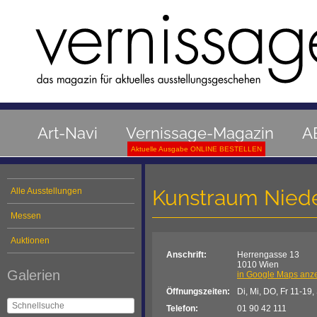
Art-Navi
Vernissage-Magazin
A
Aktuelle Ausgabe ONLINE BESTELLEN
Kunstraum Niede
Alle Ausstellungen
Messen
Auktionen
Anschrift:
Herrengasse 13
1010 Wien
Galerien
in Google Maps anz
Öffnungszeiten:
Di, Mi, DO, Fr 11-19,
Telefon:
01 90 42 111