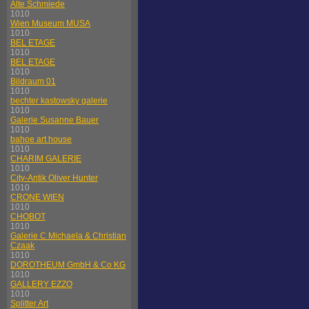
Alte Schmiede
1010
Wien Museum MUSA
1010
BEL ETAGE
1010
BEL ETAGE
1010
Bildraum 01
1010
bechter kastowsky galerie
1010
Galerie Susanne Bauer
1010
bahoe art house
1010
CHARIM GALERIE
1010
City-Antik Oliver Hunter
1010
CRONE WIEN
1010
CHOBOT
1010
Galerie C Michaela & Christian
Czaak
1010
DOROTHEUM GmbH & Co KG
1010
GALLERY EZZO
1010
Splitter Art