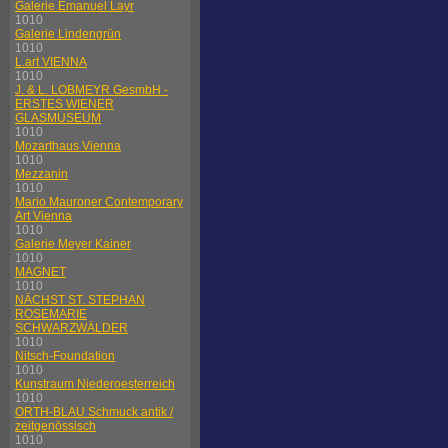
Galerie Emanuel Layr
1010
Galerie Lindengrün
1010
L.art VIENNA
1010
J. & L. LOBMEYR GesmbH -
ERSTES WIENER
GLASMUSEUM
1010
Mozarthaus Vienna
1010
Mezzanin
1010
Mario Mauroner Contemporary
Art Vienna
1010
Galerie Meyer Kainer
1010
MAGNET
1010
NÄCHST ST. STEPHAN
ROSEMARIE
SCHWARZWÄLDER
1010
Nitsch-Foundation
1010
Kunstraum Niederoesterreich
1010
ORTH-BLAU Schmuck antik /
zeitgenössisch
1010