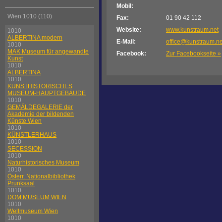
Mobil:
Wien 1010 (110)
Fax:
01 90 42 112
Website:
www.kunstraum.net
1010
ALBERTINA modern
E-Mail:
office@kunstraum.ne
1010
MAK Museum für angewandte
Facebook:
Zur Facebookseite »
Kunst
1010
ALBERTINA
1010
KUNSTHISTORISCHES
MUSEUM-HAUPTGEBÄUDE
1010
GEMÄLDEGALERIE der
Akademie der bildenden
Künste Wien
1010
KÜNSTLERHAUS
1010
SECESSION
1010
Naturhistorisches Museum
1010
Österr. Nationalbibliothek
Prunksaal
1010
DOM MUSEUM WIEN
1010
Weltmuseum Wien
1010