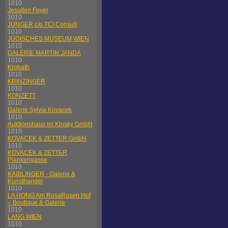
1010
Jesuiten Foyer
1010
JÜNGER c/o TCI Consult
1010
JÜDISCHES MUSEUM WIEN
1010
GALERIE MARTIN JANDA
1010
Krobath
1010
KRINZINGER
1010
KONZETT
1010
Galerie Sylvia Kovacek
1010
Auktionshaus im Kinsky GmbH
1010
KOVACEK & ZETTER GmbH
1010
KOVACEK & ZETTER
Plankengasse
1010
KAIBLINGER - Galerie &
Kunsthandel
1010
LA HONG Am RosaRosen Hof
– Boutique & Galerie
1010
LANG WIEN
1010