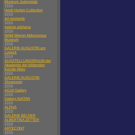
Museum Judenplatz
1010
Heidi Horten Collection
1010
art moments
1010
galerie artziwna
1010
WAM Wiener Aktionismus
Museum
1010
GALERIE AUGUSTIN am
Lugeck
1010
AUSSTELLUNGSRAUM der
Akademie der bildenden
Künste Wien
1010
GALERIE AUGUSTIN
Showroom
1010
AG18 Gallery
1010
Gallery AVATAR
1010
ALPHA
1010
GALERIE BEI DER
ALBERTINA ZETTER
1010
ARTECONT
1010