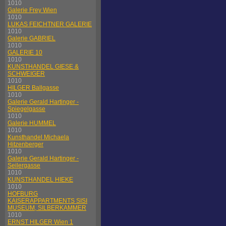
1010
Galerie Frey Wien
1010
LUKAS FEICHTNER GALERIE
1010
Galerie GABRIEL
1010
GALERIE 10
1010
KUNSTHANDEL GIESE &
SCHWEIGER
1010
HILGER Ballgasse
1010
Galerie Gerald Hartinger -
Spiegelgasse
1010
Galerie HUMMEL
1010
Kunsthandel Michaela
Hitzenberger
1010
Galerie Gerald Hartinger -
Seilergasse
1010
KUNSTHANDEL HIEKE
1010
HOFBURG
KAISERAPPARTMENTS SISI
MUSEUM, SILBERKAMMER
1010
ERNST HILGER Wien 1