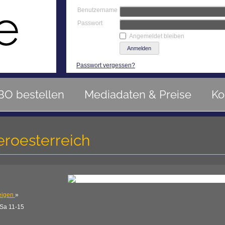
Benutzername
Passwort
Angemeldet bleiben
Passwort vergessen?
BO bestellen
Mediadaten & Preise
Ko
roesterreich
eigen
»
 Sa 11-15