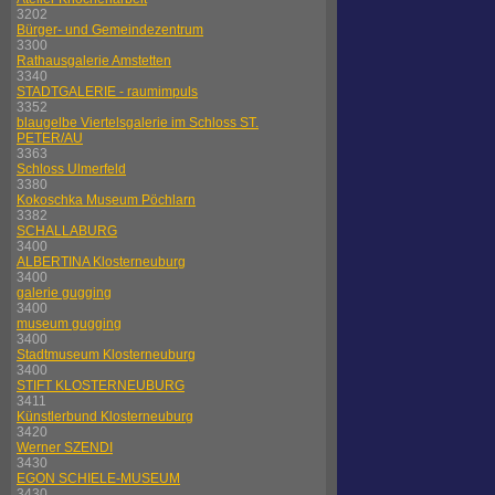
3202
Bürger- und Gemeindezentrum
3300
Rathausgalerie Amstetten
3340
STADTGALERIE - raumimpuls
3352
blaugelbe Viertelsgalerie im Schloss ST.
PETER/AU
3363
Schloss Ulmerfeld
3380
Kokoschka Museum Pöchlarn
3382
SCHALLABURG
3400
ALBERTINA Klosterneuburg
3400
galerie gugging
3400
museum gugging
3400
Stadtmuseum Klosterneuburg
3400
STIFT KLOSTERNEUBURG
3411
Künstlerbund Klosterneuburg
3420
Werner SZENDI
3430
EGON SCHIELE-MUSEUM
3430