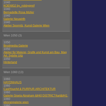
1040
KOENIG2 by_robbygreif
1040
Bernadette Rosa Müller
1040
Galerie Neuwirth
1040
Atelier Spornitz, Kunst Galerie Wien
Wien 1050 (3)
1050
Brodmedia Galerie
1050
Atelier für Malerei, Grafik und Kunst am Bau, Mag
Art. Sybille Uitz
1050
Hinterland
Wien 1060 (13)
1060
HAYDNHAUS
1060
CastYourArt & PURPUR.ARCHITEKTUR
1060
Galerie Gisela Abraham &#40;DISTRICT4art&#41;
1060
eborangalerie wien
1060