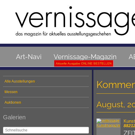
Art-Navi
Vernissage-Magazin
A
Aktuelle Ausgabe ONLINE BESTELLEN
Kommend
Alle Ausstellungen
Messen
August, 2
Auktionen
Galerien
Kuns
8821
ZEI