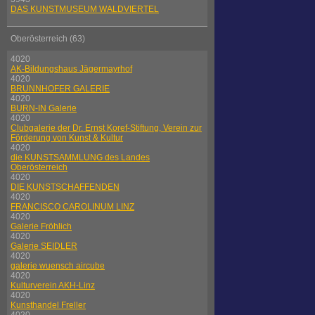
DAS KUNSTMUSEUM WALDVIERTEL
Oberösterreich (63)
4020
AK-Bildungshaus Jägermayrhof
4020
BRUNNHOFER GALERIE
4020
BURN-IN Galerie
4020
Clubgalerie der Dr. Ernst Koref-Stiftung, Verein zur
Förderung von Kunst & Kultur
4020
die KUNSTSAMMLUNG des Landes
Oberösterreich
4020
DIE KUNSTSCHAFFENDEN
4020
FRANCISCO CAROLINUM LINZ
4020
Galerie Fröhlich
4020
Galerie SEIDLER
4020
galerie wuensch aircube
4020
Kulturverein AKH-Linz
4020
Kunsthandel Freller