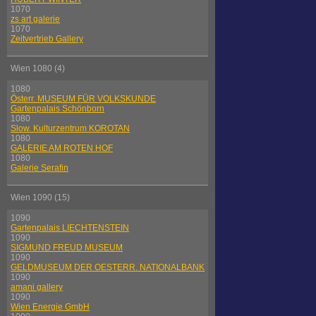
1070
zs art galerie
1070
Zeitvertrieb Gallery
Wien 1080 (4)
1080
Österr. MUSEUM FÜR VOLKSKUNDE
Gartenpalais Schönborn
1080
Slow. Kulturzentrum KOROTAN
1080
GALERIE AM ROTEN HOF
1080
Galerie Serafin
Wien 1090 (15)
1090
Gartenpalais LIECHTENSTEIN
1090
SIGMUND FREUD MUSEUM
1090
GELDMUSEUM DER OESTERR. NATIONALBANK
1090
amani gallery
1090
Wien Energie GmbH