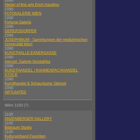
1090
Atelier of fine arts Erich Handlos
1090
FOTOGALERIE WIEN
1090
Fortuna Galerie
1090
GERERSDORFER
1090
JOSEPHINUM - Sammlungen der medizinischen
Universität Wien
1090
KUNSTHALLE EXNERGASSE
1090
menzel. Galerie Nordafrika
1090
KUNSTHANDEL / RAHMENFACHHANDEL
STOCK
1090
Kunsthandel & Schauräume Steinek
1090
ARTUNITED
Wien 1100 (7)
1100
ANZENBERGER GALLERY
1100
Bildraum Studio
1100
Kulturverband Favoriten