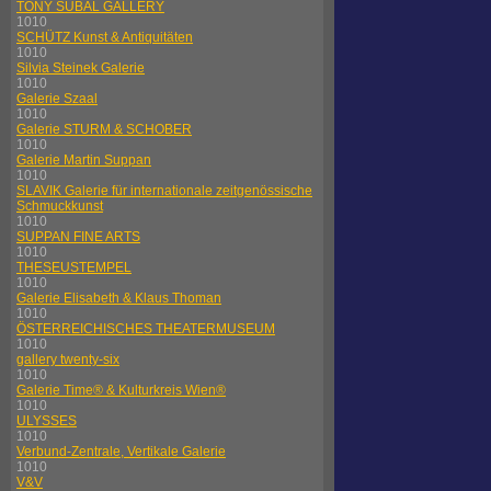
TONY SUBAL GALLERY
1010
SCHÜTZ Kunst & Antiquitäten
1010
Silvia Steinek Galerie
1010
Galerie Szaal
1010
Galerie STURM & SCHOBER
1010
Galerie Martin Suppan
1010
SLAVIK Galerie für internationale zeitgenössische
Schmuckkunst
1010
SUPPAN FINE ARTS
1010
THESEUSTEMPEL
1010
Galerie Elisabeth & Klaus Thoman
1010
ÖSTERREICHISCHES THEATERMUSEUM
1010
gallery twenty-six
1010
Galerie Time® & Kulturkreis Wien®
1010
ULYSSES
1010
Verbund-Zentrale, Vertikale Galerie
1010
V&V