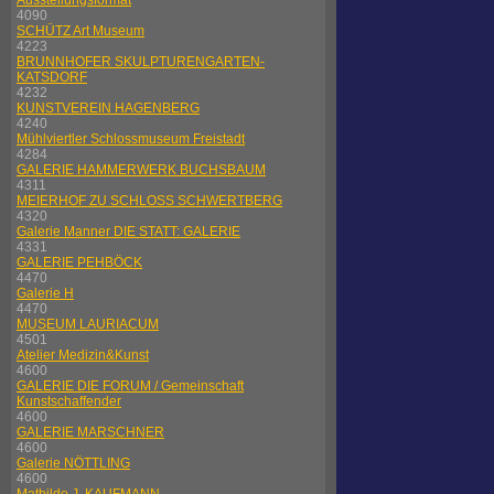
Ausstellungsformat
4090
SCHÜTZ Art Museum
4223
BRUNNHOFER SKULPTURENGARTEN-
KATSDORF
4232
KUNSTVEREIN HAGENBERG
4240
Mühlviertler Schlossmuseum Freistadt
4284
GALERIE HAMMERWERK BUCHSBAUM
4311
MEIERHOF ZU SCHLOSS SCHWERTBERG
4320
Galerie Manner DIE STATT: GALERIE
4331
GALERIE PEHBÖCK
4470
Galerie H
4470
MUSEUM LAURIACUM
4501
Atelier Medizin&Kunst
4600
GALERIE DIE FORUM / Gemeinschaft
Kunstschaffender
4600
GALERIE MARSCHNER
4600
Galerie NÖTTLING
4600