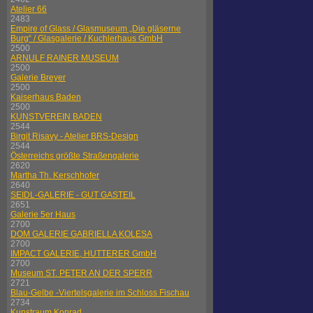
Atelier 66
2483
Empire of Glass / Glasmuseum „Die gläserne
Burg“ / Glasgalerie / Kuchlerhaus GmbH
2500
ARNULF RAINER MUSEUM
2500
Galerie Breyer
2500
Kaiserhaus Baden
2500
KUNSTVEREIN BADEN
2544
Birgit Risavy - Atelier BRS-Design
2544
Österreichs größte Straßengalerie
2620
Martha Th. Kerschhofer
2640
SEIDL-GALERIE - GUT GASTEIL
2651
Galerie 5er Haus
2700
DOM GALERIE GABRIELLA KOLESA
2700
IMPACT GALERIE, HUTTERER GmbH
2700
Museum ST. PETER AN DER SPERR
2721
Blau-Gelbe -Viertelsgalerie im Schloss Fischau
2734
Kunstraum Konrad