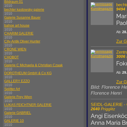
Bildraum 01
becht
1010
9494
bechter kastowsky galerie
1010
Mar
Galerie Susanne Bauer
Paol
1010
bahoe art house
1010
Ab:
28
CHARIM GALERIE
1010
Zur G
City-Antik Oliver Hunter
1010
CRONE WIEN
Zentr
1010
3006
CHOBOT
1010
Fok
Galerie C Michaela & Christian Czaak
1010
Ab:
29
DOROTHEUM GmbH & Co KG
1010
GALLERY EZZO
Zur G
1010
Bild: Florence H
Splitter Art
Florence Henri
1010
Galerie Frey Wien
1010
SEIDL-GALERIE -
LUKAS FEICHTNER GALERIE
2640
Prigglitz
1010
Galerie GABRIEL
Angi Eisenkö
1010
GALERIE 10
Anna Maria Br
1010