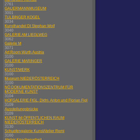
2761
GAUERMANNMUSEUM
3001
TULBINGER KOGEL
3034
Kunsthandel DI Stephan Wolf
3040
GALERIE AM LIEGLWEG
3062
Galerie M
3071
Art Room Würth Austria
3100
GALERIE MARINGER
3100
KUNST/WERK
3100
Museum NIEDERÖSTERREICH
3100
NÖ DOKUMENTATIONSZENTRUM FÜR
MODERNE KUNST
3104
HOFGALERIE FIGL, Dkfm. Anton und Florian Figl
3109
Ausstellungsbrücke
3109
KUNST IM ÖFFENTLICHEN RAUM
NIEDERÖSTERREICH
3130
Schupfengalerie KunstAtelier Remi
3160
Atelier Knochenarbeit