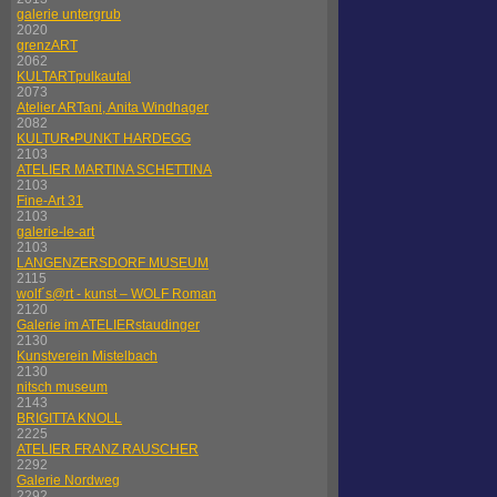
galerie untergrub
2020
grenzART
2062
KULTARTpulkautal
2073
Atelier ARTani, Anita Windhager
2082
KULTUR•PUNKT HARDEGG
2103
ATELIER MARTINA SCHETTINA
2103
Fine-Art 31
2103
galerie-le-art
2103
LANGENZERSDORF MUSEUM
2115
wolf´s@rt - kunst – WOLF Roman
2120
Galerie im ATELIERstaudinger
2130
Kunstverein Mistelbach
2130
nitsch museum
2143
BRIGITTA KNOLL
2225
ATELIER FRANZ RAUSCHER
2292
Galerie Nordweg
2292