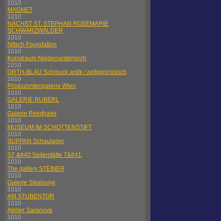
1010
MAGNET
1010
NÄCHST ST. STEPHAN ROSEMARIE
SCHWARZWÄLDER
1010
Nitsch-Foundation
1010
Kunstraum Niederoesterreich
1010
ORTH-BLAU Schmuck antik / zeitgenössisch
1010
Produzentengalerie Wien
1010
GALERIE RUBERL
1010
Galerie Reinthaler
1010
MUSEUM IM SCHOTTENSTIFT
1010
SUPPAN Schaulager
1010
S7 &#40;Seilerstätte 7&#41;
1010
The gallery STEINER
1010
Galerie Sikabonyi
1010
AM STUBENTOR
1010
Atelier Saranova
1010