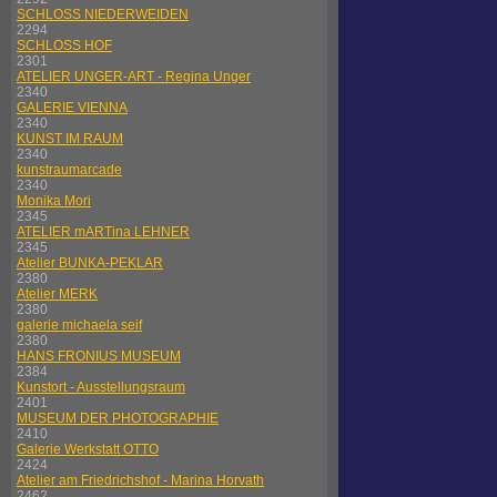
SCHLOSS NIEDERWEIDEN
2294
SCHLOSS HOF
2301
ATELIER UNGER-ART - Regina Unger
2340
GALERIE VIENNA
2340
KUNST IM RAUM
2340
kunstraumarcade
2340
Monika Mori
2345
ATELIER mARTina LEHNER
2345
Atelier BUNKA-PEKLAR
2380
Atelier MERK
2380
galerie michaela seif
2380
HANS FRONIUS MUSEUM
2384
Kunstort - Ausstellungsraum
2401
MUSEUM DER PHOTOGRAPHIE
2410
Galerie Werkstatt OTTO
2424
Atelier am Friedrichshof - Marina Horvath
2462