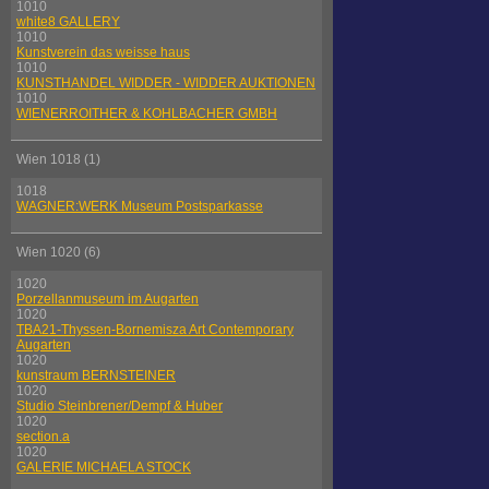
1010
white8 GALLERY
1010
Kunstverein das weisse haus
1010
KUNSTHANDEL WIDDER - WIDDER AUKTIONEN
1010
WIENERROITHER & KOHLBACHER GMBH
Wien 1018 (1)
1018
WAGNER:WERK Museum Postsparkasse
Wien 1020 (6)
1020
Porzellanmuseum im Augarten
1020
TBA21-Thyssen-Bornemisza Art Contemporary
Augarten
1020
kunstraum BERNSTEINER
1020
Studio Steinbrener/Dempf & Huber
1020
section.a
1020
GALERIE MICHAELA STOCK