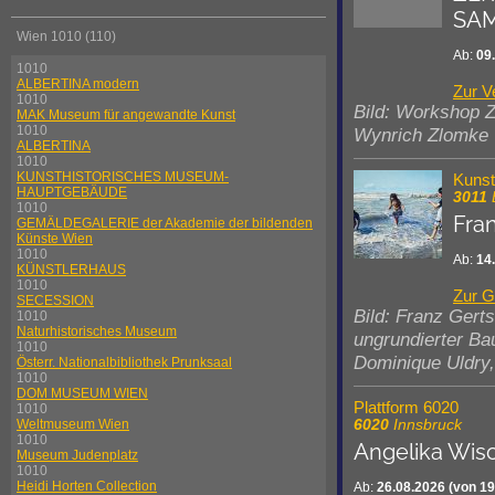
SAM
Wien 1010 (110)
Ab:
09
1010
ALBERTINA modern
Zur V
1010
Bild: Workshop
MAK Museum für angewandte Kunst
1010
Wynrich Zlomke
ALBERTINA
1010
KUNSTHISTORISCHES MUSEUM-
Kuns
HAUPTGEBÄUDE
3011
1010
Fra
GEMÄLDEGALERIE der Akademie der bildenden
Künste Wien
1010
Ab:
14
KÜNSTLERHAUS
1010
Zur G
SECESSION
Bild: Franz Gerts
1010
Naturhistorisches Museum
ungrundierter B
1010
Dominique Uldry
Österr. Nationalbibliothek Prunksaal
1010
DOM MUSEUM WIEN
Plattform 6020
1010
Weltmuseum Wien
6020
Innsbruck
1010
Angelika Wi
Museum Judenplatz
1010
Heidi Horten Collection
Ab:
26.08.2026
(von 19