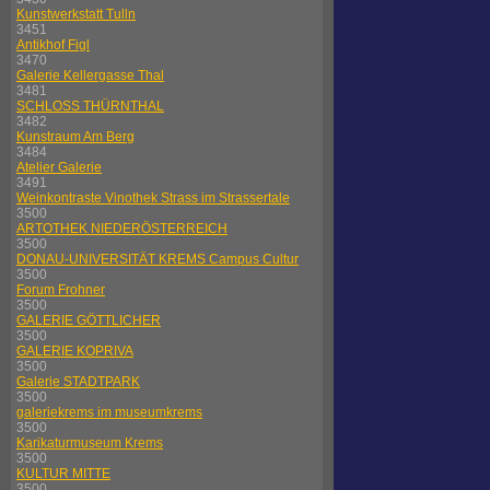
Kunstwerkstatt Tulln
3451
Antikhof Figl
3470
Galerie Kellergasse Thal
3481
SCHLOSS THÜRNTHAL
3482
Kunstraum Am Berg
3484
Atelier Galerie
3491
Weinkontraste Vinothek Strass im Strassertale
3500
ARTOTHEK NIEDERÖSTERREICH
3500
DONAU-UNIVERSITÄT KREMS Campus Cultur
3500
Forum Frohner
3500
GALERIE GÖTTLICHER
3500
GALERIE KOPRIVA
3500
Galerie STADTPARK
3500
galeriekrems im museumkrems
3500
Karikaturmuseum Krems
3500
KULTUR MITTE
3500