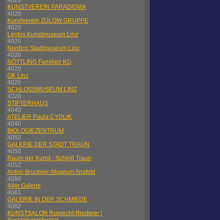
4020
KUNSTVEREIN PARADIGMA
4020
Kunstverein ZÜLOW GRUPPE
4020
Lentos Kunstmuseum Linz
4020
Nordico Stadtmuseum Linz
4020
NÖTTLING Familien KG
4020
OK Linz
4020
SCHLOSSMUSEUM LINZ
4020
STIFTERHAUS
4040
ATELIER Paula CYDLIK
4040
BIOLOGIEZENTRUM
4050
GALERIE DER STADT TRAUN
4050
Raum der Kunst - Schloß Traun
4052
Anton-Bruckner-Museum Ansfeld
4060
44er Galerie
4061
GALERIE IN DER SCHMIEDE
4082
KUNSTSALON Ruprecht-Riederer |