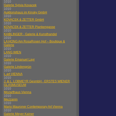
1010
Galerie Sylvia Kovacek
1010
Auktionshaus im Kinsky GmbH
1010
KOVACEK & ZETTER GmbH
1010
KOVACEK & ZETTER Plankengasse
1010
KAIBLINGER - Galerie & Kunsthandel
1010
LA HONG Am RosaRosen Hof – Boutique &
Galerie
1010
LANG WIEN
1010
Galerie Emanuel Layr
1010
Galerie Lindengrün
1010
L.art VIENNA
1010
J. & L. LOBMEYR GesmbH - ERSTES WIENER
GLASMUSEUM
1010
Mozarthaus Vienna
1010
Mezzanin
1010
Mario Mauroner Contemporary Art Vienna
1010
Galerie Meyer Kainer