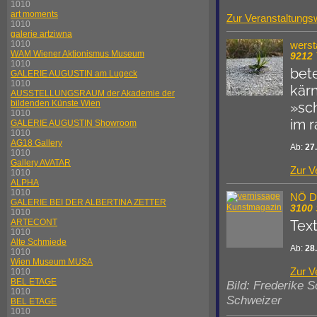
1010
art moments
Zur Veranstaltungs
1010
galerie artziwna
1010
wersta
WAM Wiener Aktionismus Museum
9212
1010
bete
GALERIE AUGUSTIN am Lugeck
1010
kär
AUSSTELLUNGSRAUM der Akademie der
bildenden Künste Wien
»sc
1010
im 
GALERIE AUGUSTIN Showroom
1010
AG18 Gallery
Ab:
27
1010
Gallery AVATAR
Zur V
1010
ALPHA
1010
NÖ 
GALERIE BEI DER ALBERTINA ZETTER
3100
1010
ARTECONT
Text
1010
Alte Schmiede
Ab:
28
1010
Wien Museum MUSA
Zur V
1010
BEL ETAGE
Bild: Frederike S
1010
Schweizer
BEL ETAGE
1010