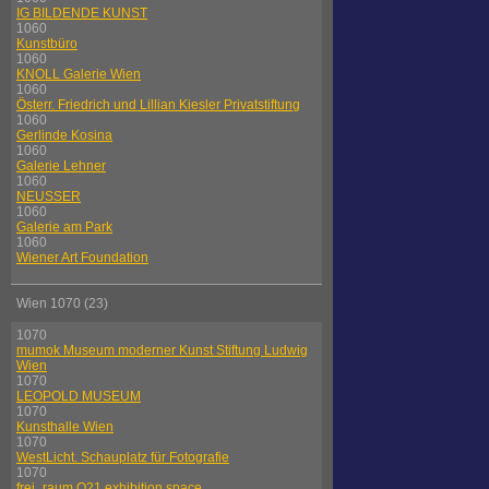
IG BILDENDE KUNST
1060
Kunstbüro
1060
KNOLL Galerie Wien
1060
Österr. Friedrich und Lillian Kiesler Privatstiftung
1060
Gerlinde Kosina
1060
Galerie Lehner
1060
NEUSSER
1060
Galerie am Park
1060
Wiener Art Foundation
Wien 1070 (23)
1070
mumok Museum moderner Kunst Stiftung Ludwig
Wien
1070
LEOPOLD MUSEUM
1070
Kunsthalle Wien
1070
WestLicht. Schauplatz für Fotografie
1070
frei_raum Q21 exhibition space