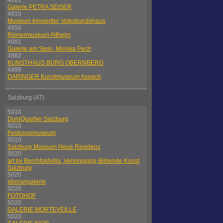
4861
Galerie PETRA SEISER
4910
Museum Innviertler Volkskundehaus
4950
Römermuseum Altheim
4981
Galerie am Stein, Monika Perzl
4982
KUNSTHAUS BURG OBERNBERG
4999
DARINGER Kunstmuseum Aspach
Salzburg (47)
5010
DomQuartier Salzburg
5010
Festungsmuseum
5010
Salzburg Museum Neue Residenz
5020
art bv Berchtoldvilla, Vereinigung Bildende Kunst
Salzburg
5020
eborangalerie
5020
FOTOHOF
5020
GALERIE MORTEVEILLE
5020