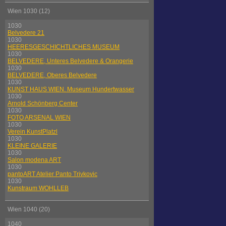
Wien 1030 (12)
1030
Belvedere 21
1030
HEERESGESCHICHTLICHES MUSEUM
1030
BELVEDERE, Unteres Belvedere & Orangerie
1030
BELVEDERE, Oberes Belvedere
1030
KUNST HAUS WIEN. Museum Hundertwasser
1030
Arnold Schönberg Center
1030
FOTO ARSENAL WIEN
1030
Verein KunstPlatzl
1030
KLEINE GALERIE
1030
Salon modena ART
1030
pantoART Atelier Panto Trivkovic
1030
Kunstraum WOHLLEB
Wien 1040 (20)
1040