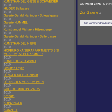
KUNSTHANDEL GIESE & SCHWEIGER
Ab:
29.08.2026
bis:
01
1010
HILGER Ballgasse
Zur Galerie
»
1010
Galerie Gerald Hartinger - Spiegelgasse
1010
Galerie HUMMEL
Alle kommenden Ausste
1010
Kunsthandel Michaela Hitzenberger
1010
Galerie Gerald Hartinger - Seilergasse
1010
KUNSTHANDEL HIEKE
1010
HOFBURG KAISERAPPARTMENTS SISI
MUSEUM, SILBERKAMMER
1010
ERNST HILGER Wien 1
1010
Jesuiten Foyer
1010
JÜNGER c/o TCI Consult
1010
JÜDISCHES MUSEUM WIEN
1010
GALERIE MARTIN JANDA
1010
Krobath
1010
KRINZINGER
1010
KONZETT