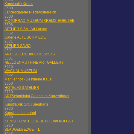
Kunsthalle Krems
3500
Landesgalerie Niederösterreich
3500
MOTORRAD-MUSEUM KREMS-EGELSEE
3508
ATELIER SISA - Art Larson
3562
Galerie ALTE SCHMIEDE
3571
ATELIER SAVIO
3601
ART GALERIE im Hotel Schloß
3601
HELLDENMUT FINE ART GALLERY
3610
WACHAUMUSEUM
3622
Marillenhof - Destillerie Kausl
3650
HOTGLASS ATELIER
3710
ARTSchmidatal Galerie im Konzerthaus
3812
Kunstfabrik Groß Siegharts
3820
Kunst im Lindenhof
3830
KÜNSTLERATELIER HETTL und KOLLAR
3910
BLAUGELBEZWETTL
3943