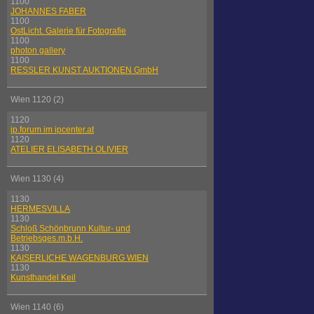
1100
JOHANNES FABER
1100
OstLicht. Galerie für Fotografie
1100
photon gallery
1100
RESSLER KUNST AUKTIONEN GmbH
Wien 1120 (2)
1120
ip.forum im ipcenter.at
1120
ATELIER ELISABETH OLIVIER
Wien 1130 (4)
1130
HERMESVILLA
1130
Schloß Schönbrunn Kultur- und
Betriebsges.m.b.H.
1130
KAISERLICHE WAGENBURG WIEN
1130
Kunsthandel Keil
Wien 1140 (6)