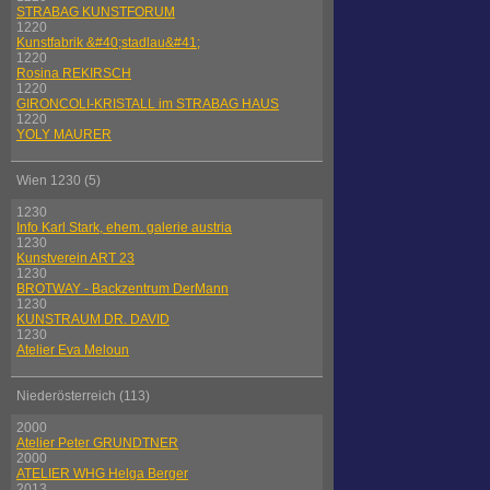
STRABAG KUNSTFORUM
1220
Kunstfabrik &#40;stadlau&#41;
1220
Rosina REKIRSCH
1220
GIRONCOLI-KRISTALL im STRABAG HAUS
1220
YOLY MAURER
Wien 1230 (5)
1230
Info Karl Stark, ehem. galerie austria
1230
Kunstverein ART 23
1230
BROTWAY - Backzentrum DerMann
1230
KUNSTRAUM DR. DAVID
1230
Atelier Eva Meloun
Niederösterreich (113)
2000
Atelier Peter GRUNDTNER
2000
ATELIER WHG Helga Berger
2013