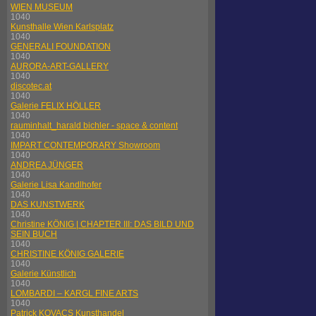
WIEN MUSEUM
1040
Kunsthalle Wien Karlsplatz
1040
GENERALI FOUNDATION
1040
AURORA-ART-GALLERY
1040
discotec.at
1040
Galerie FELIX HÖLLER
1040
rauminhalt_harald bichler - space & content
1040
IMPART CONTEMPORARY Showroom
1040
ANDREA JÜNGER
1040
Galerie Lisa Kandlhofer
1040
DAS KUNSTWERK
1040
Christine KÖNIG | CHAPTER III: DAS BILD UND
SEIN BUCH
1040
CHRISTINE KÖNIG GALERIE
1040
Galerie Künstlich
1040
LOMBARDI – KARGL FINE ARTS
1040
Patrick KOVACS Kunsthandel