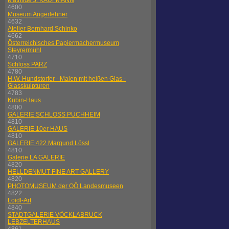
Mathilde J. KAUFMANN
4600
Museum Angerlehner
4632
Atelier Bernhard Schinko
4662
Österreichisches Papiermachermuseum
Steyrermühl
4710
Schloss PARZ
4780
H.W. Hundstorfer - Malen mit heißen Glas -
Glasskulpturen
4783
Kubin-Haus
4800
GALERIE SCHLOSS PUCHHEIM
4810
GALERIE 10er HAUS
4810
GALERIE 422 Margund Lössl
4810
Galerie LA GALERIE
4820
HELLDENMUT FINE ART GALLERY
4820
PHOTOMUSEUM der OÖ Landesmuseen
4822
Loidl-Art
4840
STADTGALERIE VÖCKLABRUCK
LEBZELTERHAUS