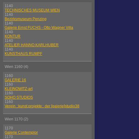
1140
TECHNISCHES MUSEUM WIEN
1140
Bezirksmuseum Penzing
1140
Galerie Ernst FUCHS - Otto Wagner Villa
1140
KONTUR
1140
ATELIER HANNO KARLHUBER
1140
KUNSTHAUS RUMPF
Wien 1160 (4)
1160
GALERIE 16
1160
KLEINOWITZ-art
1160
SOHO STUDIOS
1160
Verein ::kunst.projekte:: der [galerie]studio38
Wien 1170 (2)
1170
Galerie Contemplor
1170