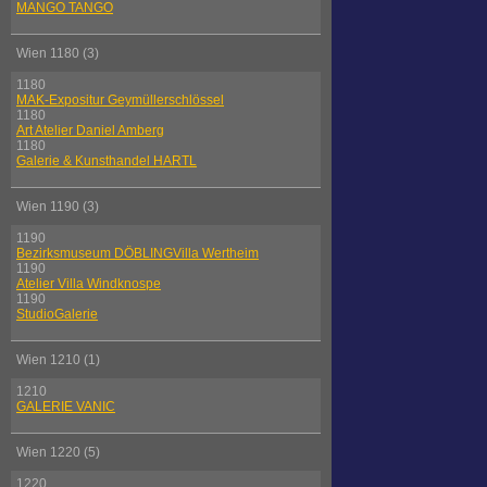
MANGO TANGO
Wien 1180 (3)
1180
MAK-Expositur Geymüllerschlössel
1180
Art Atelier Daniel Amberg
1180
Galerie & Kunsthandel HARTL
Wien 1190 (3)
1190
Bezirksmuseum DÖBLINGVilla Wertheim
1190
Atelier Villa Windknospe
1190
StudioGalerie
Wien 1210 (1)
1210
GALERIE VANIC
Wien 1220 (5)
1220