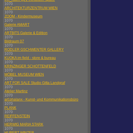
1070
ARCHITEKTURZENTRUM WIEN
1070
ZOOM - Kindermuseum
1070
Galerie AMART
1070
ARTBITS Galerie & Edition
1070
Bildraum 07
1070
RODLER GSCHWENTER GALLERY
1070
KUOKA im field - store & bureau
1070
KRINZINGER SCHOTTENFELD
1070
MÖBEL MUSEUM WIEN
1070
ART FOR SALE Studio Gitta Landgraf
1070
Atelier Martinz
1070
art:phalanx - Kunst- und Kommunikationsbüro
1070
PLANK
1070
REIFFENSTEIN
1070
HERWIG MARIA STARK
1070
HUBERT WINTER